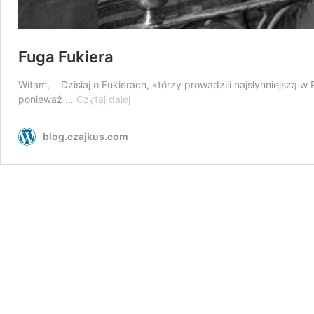
Fuga Fukiera
Witam, Dzisiaj o Fukierach, którzy prowadzili najsłynniejszą w 
Fuga
ponieważ …
Czytaj dalej
Fukiera
blog.czajkus.com