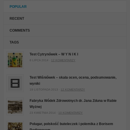
POPULAR
RECENT
COMMENTS
TAGS
Test Cytrynówek – W Y N I K I
8 LIPCA 2014 ·
12 KOMENTARZY
Test Wiśniówek – skala ocen, ocena, podsumowanie,
wyniki
19 LISTOPADA 2013 ·
12 KOMENTARZY
Fabryka Wódek Zdrowotnych dr. Jana Zduna w Rabie
Wyżnej
23 KWIETNIA 2014 ·
10 KOMENTARZY
Polugar, polskość buteleczek i polemika z Borisem