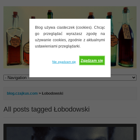
Blog używa ciasteczek (cookies). Chcąc
go przeglądać wyrażasz zgodę na
używanie cookies, zgodnie z aktualnymi
ustawieniami przeglądarki.
Zgadzam się
Nie zgadzam się
blog.czajkus.com
>
Łobodowski
All posts tagged Łobodowski