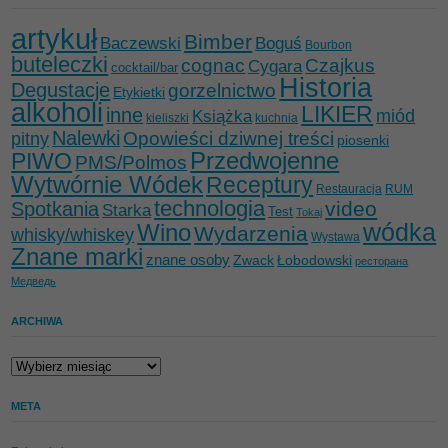
artykuł
Bimber
Baczewski
Boguś
Bourbon
buteleczki
cognac
Czajkus
Cygara
cocktail/bar
Historia
Degustacje
gorzelnictwo
Etykietki
alkoholi
LIKIER
inne
miód
Książka
kieliszki
kuchnia
Nalewki
Opowieści dziwnej treści
pitny
piosenki
Przedwojenne
PIWO
PMS/Polmos
Wytwórnie Wódek
Receptury
Restauracja
RUM
technologia
video
Spotkania
Starka
Test
Tokaj
wódka
Wino
Wydarzenia
whisky/whiskey
Wystawa
Znane marki
znane osoby
Zwack
Łobodowski
ресторана
Медведь
ARCHIWA
Archiwa
META