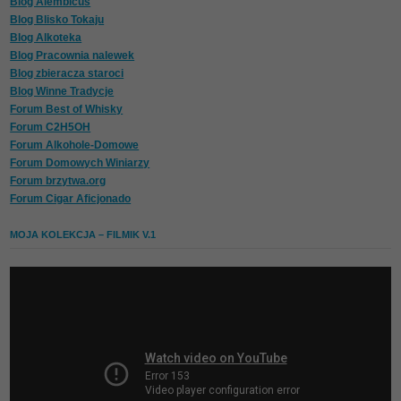
Blog Alembicus
Blog Blisko Tokaju
Blog Alkoteka
Blog Pracownia nalewek
Blog zbieracza staroci
Blog Winne Tradycje
Forum Best of Whisky
Forum C2H5OH
Forum Alkohole-Domowe
Forum Domowych Winiarzy
Forum brzytwa.org
Forum Cigar Aficjonado
MOJA KOLEKCJA – FILMIK V.1