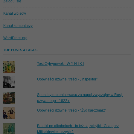
Zaloguj się
Kanał wpisów
Kanał komentarzy
WordPress.org
TOP POSTS & PAGES
Test Cytrynówek - W Y N I K I
Opowieści dziwnej treści - „Inspektor”
Sposoby robienia kwasu za napój zwyczajny w Rosji
używanego - 1822 r.
Opowieści dziwnej treści - "Żyd karczmarz"
Butelki po alkoholach - to też są zabytki - Grzegorz
Miliszkiewicz - część 2