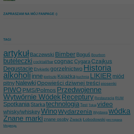
ZAPRASZAM NA MÓJ FANPAGE :)
TAGI
artykuł
Bimber
Baczewski
Boguś
Bourbon
buteleczki
cognac
Czajkus
Cygara
cocktail/bar
Historia
Degustacje
gorzelnictwo
Etykietki
alkoholi
LIKIER
inne
miód
Książka
kieliszki
kuchnia
Nalewki
Opowieści dziwnej treści
pitny
piosenki
Przedwojenne
PIWO
PMS/Polmos
Wytwórnie Wódek
Receptury
Restauracja
RUM
technologia
video
Spotkania
Starka
Test
Tokaj
wódka
Wino
Wydarzenia
whisky/whiskey
Wystawa
Znane marki
znane osoby
Zwack
Łobodowski
ресторана
Медведь