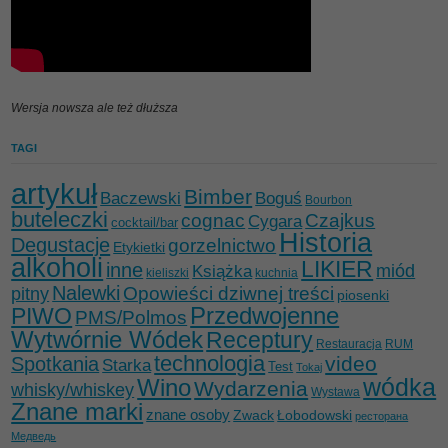
Wersja nowsza ale też dłuższa
TAGI
artykuł
Bimber
Baczewski
Boguś
Bourbon
buteleczki
cognac
Czajkus
Cygara
cocktail/bar
Historia
Degustacje
gorzelnictwo
Etykietki
alkoholi
LIKIER
inne
miód
Książka
kieliszki
kuchnia
Nalewki
Opowieści dziwnej treści
pitny
piosenki
Przedwojenne
PIWO
PMS/Polmos
Wytwórnie Wódek
Receptury
Restauracja
RUM
technologia
video
Spotkania
Starka
Test
Tokaj
wódka
Wino
Wydarzenia
whisky/whiskey
Wystawa
Znane marki
znane osoby
Zwack
Łobodowski
ресторана
Медведь