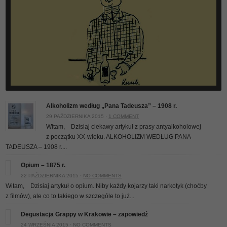
Alkoholizm według „Pana Tadeusza” – 1908 r.
29 PAŹDZIERNIKA 2015 ·
1 COMMENT
Witam, Dzisiaj ciekawy artykuł z prasy antyalkoholowej
z początku XX-wieku. ALKOHOLIZM WEDŁUG PANA
TADEUSZA – 1908 r....
Opium – 1875 r.
22 PAŹDZIERNIKA 2015 ·
NO COMMENTS
Witam, Dzisiaj artykuł o opium. Niby każdy kojarzy taki narkotyk (choćby
z filmów), ale co to takiego w szczególe to już...
Degustacja Grappy w Krakowie – zapowiedź
24 WRZEŚNIA 2015 ·
NO COMMENTS