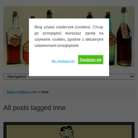
Blog używa ciasteczek (cookies). Chcąc
go przeglądać wyrażasz zgodę na
używanie cookies, zgodnie z aktualnymi
ustawieniami przeglądarki.
Zgadzam się
Nie zgadzam się
blog.czajkus.com
>
inne
All posts tagged inne