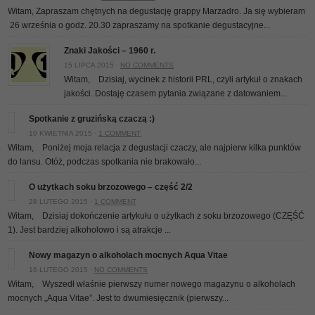
Witam, Zapraszam chętnych na degustację grappy Marzadro. Ja się wybieram
26 września o godz. 20.30 zapraszamy na spotkanie degustacyjne...
Znaki Jakości – 1960 r.
15 LIPCA 2015 ·
NO COMMENTS
Witam, Dzisiaj, wycinek z historii PRL, czyli artykuł o znakach
jakości. Dostaję czasem pytania związane z datowaniem...
Spotkanie z gruzińską czaczą :)
10 KWIETNIA 2015 ·
1 COMMENT
Witam, Poniżej moja relacja z degustacji czaczy, ale najpierw kilka punktów
do lansu. Otóż, podczas spotkania nie brakowało...
O użytkach soku brzozowego – część 2/2
28 LUTEGO 2015 ·
1 COMMENT
Witam, Dzisiaj dokończenie artykułu o użytkach z soku brzozowego (CZĘŚĆ
1). Jest bardziej alkoholowo i są atrakcje
...
Nowy magazyn o alkoholach mocnych Aqua Vitae
16 LUTEGO 2015 ·
NO COMMENTS
Witam, Wyszedł właśnie pierwszy numer nowego magazynu o alkoholach
mocnych „Aqua Vitae”. Jest to dwumiesięcznik (pierwszy...