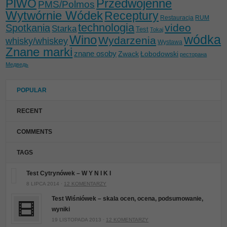
Przedwojenne
PIWO
PMS/Polmos
Wytwórnie Wódek
Receptury
Restauracja
RUM
technologia
video
Spotkania
Starka
Test
Tokaj
wódka
Wino
Wydarzenia
whisky/whiskey
Wystawa
Znane marki
znane osoby
Zwack
Łobodowski
ресторана
Медведь
POPULAR
RECENT
COMMENTS
TAGS
Test Cytrynówek – W Y N I K I
8 LIPCA 2014 ·
12 KOMENTARZY
Test Wiśniówek – skala ocen, ocena, podsumowanie,
wyniki
19 LISTOPADA 2013 ·
12 KOMENTARZY