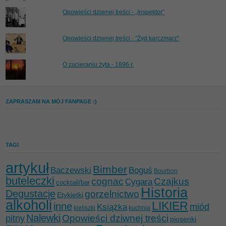
Opowieści dziwnej treści - „Inspektor”
Opowieści dziwnej treści - "Żyd karczmarz"
O zacieraniu żyta - 1896 r.
ZAPRASZAM NA MÓJ FANPAGE :)
TAGI
artykuł
Bimber
Baczewski
Boguś
Bourbon
buteleczki
cognac
Czajkus
Cygara
cocktail/bar
Historia
Degustacje
gorzelnictwo
Etykietki
alkoholi
LIKIER
inne
miód
Książka
kieliszki
kuchnia
Nalewki
Opowieści dziwnej treści
pitny
piosenki