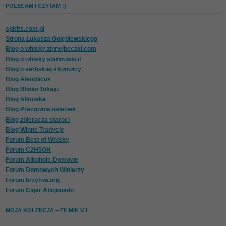
POLECAM I CZYTAM :)
spirits.com.pl
Strona Łukasza Gołębiewskiego
Blog o whisky zinnejbeczki.com
Blog o whisky stanowski.it
Blog o serbskiej śliwowicy
Blog Alembicus
Blog Blisko Tokaju
Blog Alkoteka
Blog Pracownia nalewek
Blog zbieracza staroci
Blog Winne Tradycje
Forum Best of Whisky
Forum C2H5OH
Forum Alkohole-Domowe
Forum Domowych Winiarzy
Forum brzytwa.org
Forum Cigar Aficjonado
MOJA KOLEKCJA – FILMIK V.1