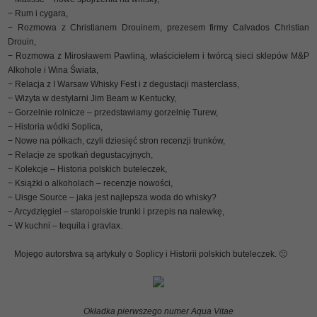
− Rum i cygara,
− Rozmowa z Christianem Drouinem, prezesem firmy Calvados Christian
Drouin,
− Rozmowa z Mirosławem Pawliną, właścicielem i twórcą sieci sklepów M&P
Alkohole i Wina Świata,
− Relacja z I Warsaw Whisky Fest i z degustacji masterclass,
− Wizyta w destylarni Jim Beam w Kentucky,
− Gorzelnie rolnicze – przedstawiamy gorzelnię Turew,
− Historia wódki Soplica,
− Nowe na półkach, czyli dziesięć stron recenzji trunków,
− Relacje ze spotkań degustacyjnych,
− Kolekcje – Historia polskich buteleczek,
− Książki o alkoholach – recenzje nowości,
− Uisge Source – jaka jest najlepsza woda do whisky?
− Arcydzięgiel – staropolskie trunki i przepis na nalewkę,
− W kuchni – tequila i gravlax.
Mojego autorstwa są artykuły o Soplicy i Historii polskich buteleczek. 🙂
Okładka pierwszego numer Aqua Vitae