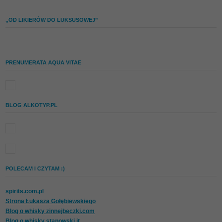
„OD LIKIERÓW DO LUKSUSOWEJ”
PRENUMERATA AQUA VITAE
BLOG ALKOTYP.PL
POLECAM I CZYTAM :)
spirits.com.pl
Strona Łukasza Gołębiewskiego
Blog o whisky zinnejbeczki.com
Blog o whisky stanowski.it