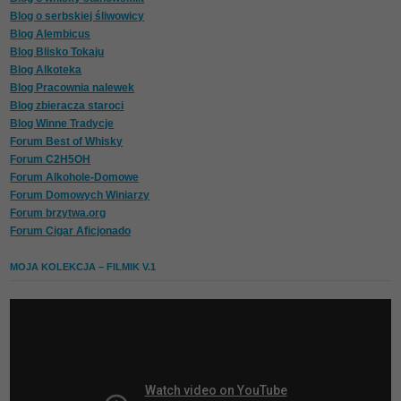
Blog o serbskiej śliwowicy
Blog Alembicus
Blog Blisko Tokaju
Blog Alkoteka
Blog Pracownia nalewek
Blog zbieracza staroci
Blog Winne Tradycje
Forum Best of Whisky
Forum C2H5OH
Forum Alkohole-Domowe
Forum Domowych Winiarzy
Forum brzytwa.org
Forum Cigar Aficjonado
MOJA KOLEKCJA – FILMIK V.1