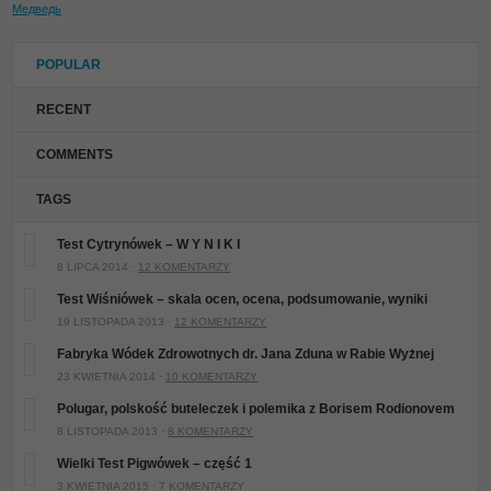
Медведь
POPULAR
RECENT
COMMENTS
TAGS
Test Cytrynówek – W Y N I K I
8 LIPCA 2014 ·
12 KOMENTARZY
Test Wiśniówek – skala ocen, ocena, podsumowanie, wyniki
19 LISTOPADA 2013 ·
12 KOMENTARZY
Fabryka Wódek Zdrowotnych dr. Jana Zduna w Rabie Wyżnej
23 KWIETNIA 2014 ·
10 KOMENTARZY
Polugar, polskość buteleczek i polemika z Borisem Rodionovem
8 LISTOPADA 2013 ·
8 KOMENTARZY
Wielki Test Pigwówek – część 1
3 KWIETNIA 2015 ·
7 KOMENTARZY