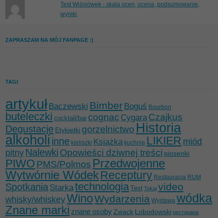
Test Wiśniówek - skala ocen, ocena, podsumowanie,
wyniki
ZAPRASZAM NA MÓJ FANPAGE :)
TAGI
artykuł
Bimber
Baczewski
Boguś
Bourbon
buteleczki
cognac
Czajkus
Cygara
cocktail/bar
Historia
Degustacje
gorzelnictwo
Etykietki
alkoholi
LIKIER
inne
miód
Książka
kieliszki
kuchnia
Nalewki
Opowieści dziwnej treści
pitny
piosenki
Przedwojenne
PIWO
PMS/Polmos
Wytwórnie Wódek
Receptury
Restauracja
RUM
technologia
video
Spotkania
Starka
Test
Tokaj
wódka
Wino
Wydarzenia
whisky/whiskey
Wystawa
Znane marki
znane osoby
Zwack
Łobodowski
ресторана