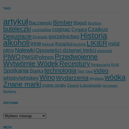
TAGI
artykuł
Bimber
Baczewski
Boguś
Bourbon
buteleczki
cognac
Czajkus
Cygara
cocktail/bar
Historia
Degustacje
gorzelnictwo
Etykietki
alkoholi
LIKIER
inne
miód
Książka
kieliszki
kuchnia
Nalewki
Opowieści dziwnej treści
pitny
piosenki
Przedwojenne
PIWO
PMS/Polmos
Wytwórnie Wódek
Receptury
Restauracja
RUM
technologia
video
Spotkania
Starka
Test
Tokaj
wódka
Wino
Wydarzenia
whisky/whiskey
Wystawa
Znane marki
znane osoby
Zwack
Łobodowski
ресторана
Медведь
ARCHIWA
Archiwa
META