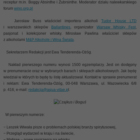
receptur m.in. Boggy Absinthe i Żubrsinthe. Moderator działu nalewkarskiego
forum
wino.org.pl
Jarosław Buss właściciel importera alkoholi
Tudor House LTD
i warszawskich sklepów
Ballantines
, organizator
Warsaw Whisky Fest
,
pasjonat i kolekcjoner whisky. Mirosław Pawlina właściciel sklepów
z alkoholami
M&P Alkohole i Wina Świata
.
Sekretarzem Redakcji jest Ewa Tenderenda-Ożóg.
Nakład pierwszego numeru wynosi 1500 egzemplarzy. Jest on dostępny
w prenumeracie oraz w wybranych barach i sklepach alkoholowych. Jak będę
wiedział w których to będę tu listę aktualizował. Kontakt w sprawie prenumerat
i reklam: Ewa Tenderenda-Ożóg, 00-048 Warszawa, ul. Mazowiecka 6/8
p. 416, e-mail:
redakcja@aqua-vitae.p
l.
Czajkus i Boguś
W pierwszym numerze:
− Leszek Wiwała pisze o problemach polskiej branży spirytusowej,
− Przegląd wydarzeń w kraju i na świecie,
− Matisse – nowe spojrzenia na whisky,