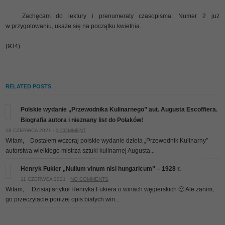
Zachęcam do lektury i prenumeraty czasopisma. Numer 2 już
w przygotowaniu, ukaże się na początku kwietnia.
(934)
RELATED POSTS
Polskie wydanie „Przewodnika Kulinarnego” aut. Augusta Escoffiera.
Biografia autora i nieznany list do Polaków!
18 CZERWCA 2021 ·
1 COMMENT
Witam, Dostałem wczoraj polskie wydanie dzieła „Przewodnik Kulinarny”
autorstwa wielkiego mistrza sztuki kulinarnej Augusta...
Henryk Fukier „Nullum vinum nisi hungaricum” – 1928 r.
11 CZERWCA 2021 ·
NO COMMENTS
Witam, Dzisiaj artykuł Henryka Fukiera o winach węgierskich 🙂 Ale zanim,
go przeczytacie poniżej opis białych win...