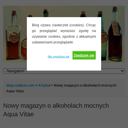
Blog używa ciasteczek (cookies). Chcąc
go przeglądać wyrażasz zgodę na
używanie cookies, zgodnie z aktualnymi
ustawieniami przeglądarki.
Zgadzam się
Nie zgadzam się
blog.czajkus.com
>
Artykuł
> Nowy magazyn o alkoholach mocnych
Aqua Vitae
Nowy magazyn o alkoholach mocnych
Aqua Vitae