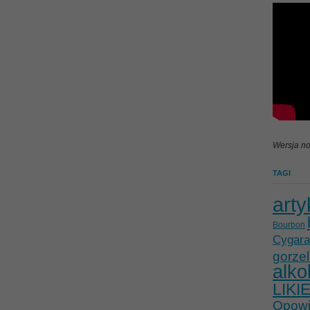
Wersja no
TAGI
arty
Bourbon
Cygara
gorzel
alko
LIKI
Opowie