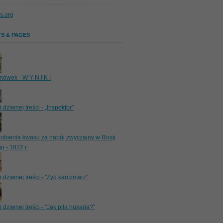
s.org
S & PAGES
nówek - W Y N I K I
dziwnej treści - „Inspektor”
obienia kwasu za napój zwyczajny w Rosji
 - 1822 r.
 dziwnej treści - "Żyd karczmarz"
dziwnej treści - "Jak piła husaria?"