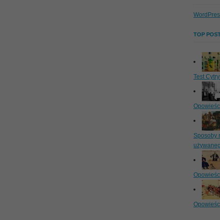
WordPres
TOP POST
Test Cytry
Opowieści 
Sposoby r
używanego
Opowieści
Opowieści 