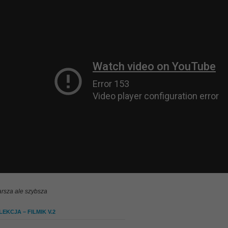
arsza ale szybsza
EKCJA – FILMIK V.2