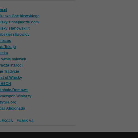
om.pl
ukasza Gołębiewskiego
isky zinnejbeczki.com
isky stanowski.it
rbskiej śliwowicy
mbicus
ko Tokaju
oteka
cownia nalewek
racza staroci
ne Tradycje
st of Whisky
2H5OH
lkohole-Domowe
omowych Winiarzy
zytwa.org
gar Aficjonado
EKCJA – FILMIK V.1