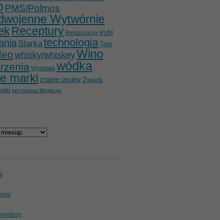
O
PMS/Polmos
dwojenne Wytwórnie
ek
Receptury
Restauracja
RUM
technologia
ania
Starka
Test
Wino
deo
whisky/whiskey
wódka
rzenia
Wystawa
e marki
znane osoby
Zwack
ski
ресторана Медведь
ię
isów
mentarzy