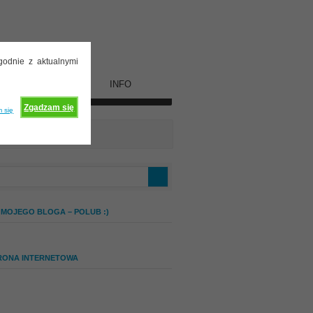
godnie z aktualnymi
WSPÓŁPRACA
INFO
Zgadzam się
 się
 MOJEGO BLOGA – POLUB :)
RONA INTERNETOWA