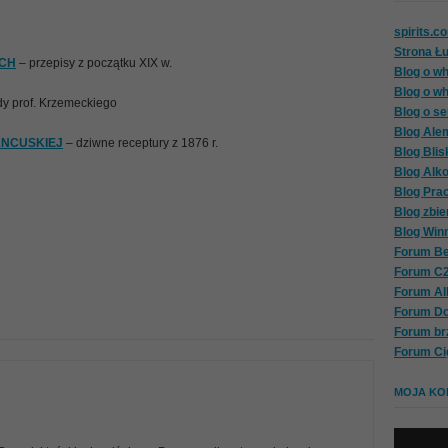
spirits.c
Strona Ł
ICH
– przepisy z początku XIX w.
Blog o wh
Blog o wh
y prof. Krzemeckiego
Blog o se
Blog Ale
ANCUSKIEJ
– dziwne receptury z 1876 r.
Blog Blis
Blog Alk
Blog Pra
Blog zbie
Blog Win
Forum Be
Forum C
Forum A
Forum D
Forum br
Forum Ci
MOJA KOL