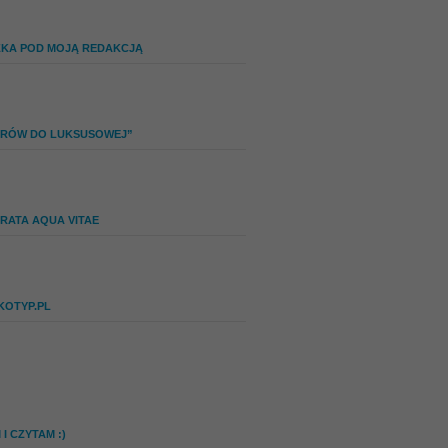
ZKA POD MOJĄ REDAKCJĄ
IERÓW DO LUKSUSOWEJ”
RATA AQUA VITAE
KOTYP.PL
I CZYTAM :)