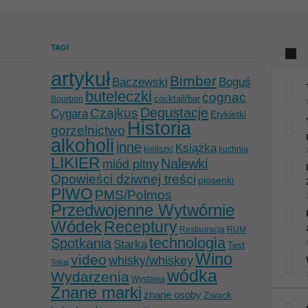
TAGI
artykuł
Bimber
Baczewski
Boguś
buteleczki
cognac
cocktail/bar
Bourbon
Degustacje
Czajkus
Cygara
Etykietki
Historia
gorzelnictwo
alkoholi
inne
Książka
kieliszki
kuchnia
LIKIER
Nalewki
miód pitny
Opowieści dziwnej treści
piosenki
PIWO
PMS/Polmos
Przedwojenne Wytwórnie
Wódek
Receptury
Restauracja
RUM
technologia
Spotkania
Starka
Test
Wino
video
whisky/whiskey
Tokaj
wódka
Wydarzenia
Wystawa
Znane marki
znane osoby
Zwack