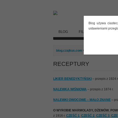
Blog używa ciastec
ustawieniami przegl
BLOG
FILMY
STARE DY
blog.czajkus.com
> RECEPTURY
RECEPTURY
LIKIER BENEDYKTYŃSKI
– przepis z 1924 r
NALEWKA WIŚNIOWA
– przepis z 1874 r.
NALEWKI OWOCOWE – MAŁO ZNANE
– prz
O WYROBIE MARMOLADY, DŻEMÓW
,
POWI
z 1916 r.
CZĘŚĆ 1
,
CZĘŚĆ 2
,
CZĘŚĆ 3
,
CZĘ