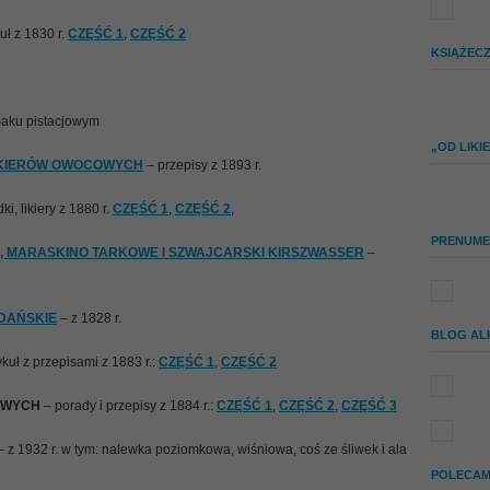
uł z 1830 r.
CZĘŚĆ 1
,
CZĘŚĆ 2
KSIĄŻEC
smaku pistacjowym
„OD LIK
LIKIERÓW OWOCOWYCH
– przepisy z 1893 r.
i, likiery z 1880 r.
CZĘŚĆ 1
,
CZĘŚĆ 2
,
PRENUME
 MARASKINO TARKOWE I SZWAJCARSKI KIRSZWASSER
–
GDAŃSKIE
– z 1828 r.
BLOG AL
ykuł z przepisami z 1883 r.:
CZĘŚĆ 1
,
CZĘŚĆ 2
OWYCH
– porady i przepisy z 1884 r.:
CZĘŚĆ 1
,
CZĘŚĆ 2
,
CZĘŚĆ 3
 z 1932 r. w tym: nalewka poziomkowa, wiśniowa, coś ze śliwek i ala
POLECAM 