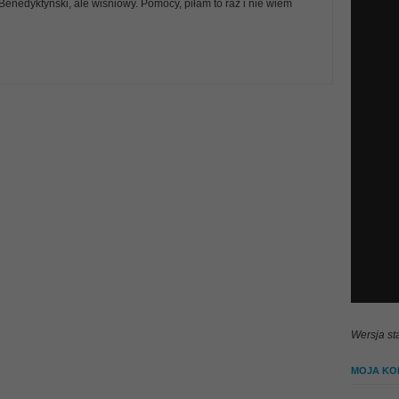
Benedyktyński, ale wiśniowy. Pomocy, piłam to raz i nie wiem
Wersja st
MOJA KOL