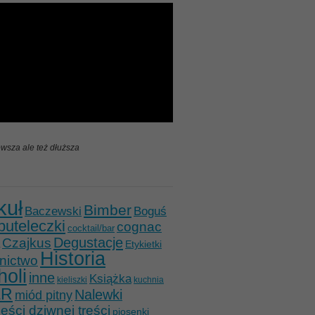
wsza ale też dłuższa
kuł
Bimber
Baczewski
Boguś
buteleczki
cognac
cocktail/bar
Degustacje
Czajkus
Etykietki
Historia
nictwo
holi
inne
Książka
kieliszki
kuchnia
ER
Nalewki
miód pitny
ści dziwnej treści
piosenki