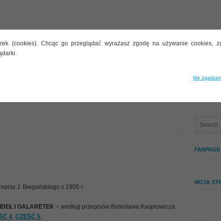
zek (cookies). Chcąc go przeglądać wyrażasz zgodę na używanie cookies, z
ądarki.
STYLARNIE
BUTELECZKI
INNE TEMATY
ALKOHOLE
Nie zgadzam
.
FANPAGE
MOJA ST
episy J. Biegańskiego z 1905 r.
DEŁ I GALARETEK
– według przepisów Bolesława Kasprowicza
ŚĆ 4
,
CZĘŚĆ 5
,