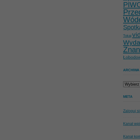
PIW
Prze
Wód
Spotk
vi
Tokaj
Wyda
Znan
Łobodow
ARCHIWA
Archiwa
META
Zaloguj s
Kanał wp
Kanał ko