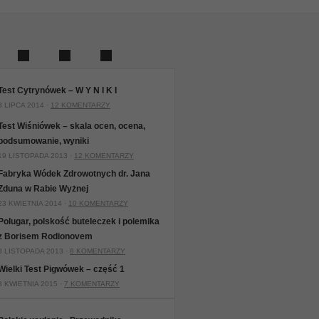
Test Cytrynówek – W Y N I K I
8 LIPCA 2014 ·
12 KOMENTARZY
Test Wiśniówek – skala ocen, ocena,
podsumowanie, wyniki
19 LISTOPADA 2013 ·
12 KOMENTARZY
Fabryka Wódek Zdrowotnych dr. Jana
Zduna w Rabie Wyżnej
23 KWIETNIA 2014 ·
10 KOMENTARZY
Polugar, polskość buteleczek i polemika
z Borisem Rodionovem
8 LISTOPADA 2013 ·
8 KOMENTARZY
Wielki Test Pigwówek – część 1
3 KWIETNIA 2015 ·
7 KOMENTARZY