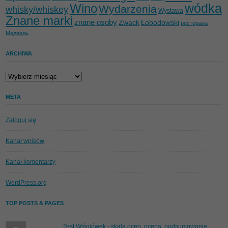
wódka
Wino
Wydarzenia
whisky/whiskey
Wystawa
Znane marki
znane osoby
Zwack
Łobodowski
ресторана
Медведь
ARCHIWA
Archiwa
META
Zaloguj się
Kanał wpisów
Kanał komentarzy
WordPress.org
TOP POSTS & PAGES
Test Wiśniówek - skala ocen, ocena, podsumowanie,