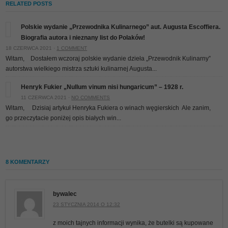
RELATED POSTS
Polskie wydanie „Przewodnika Kulinarnego” aut. Augusta Escoffiera.
Biografia autora i nieznany list do Polaków!
18 CZERWCA 2021 ·
1 COMMENT
Witam, Dostałem wczoraj polskie wydanie dzieła „Przewodnik Kulinarny”
autorstwa wielkiego mistrza sztuki kulinarnej Augusta...
Henryk Fukier „Nullum vinum nisi hungaricum” – 1928 r.
11 CZERWCA 2021 ·
NO COMMENTS
Witam, Dzisiaj artykuł Henryka Fukiera o winach węgierskich
Ale zanim,
go przeczytacie poniżej opis białych win...
8 KOMENTARZY
bywalec
23 STYCZNIA 2014 O 12:32
z moich tajnych informacji wynika, że butelki są kupowane