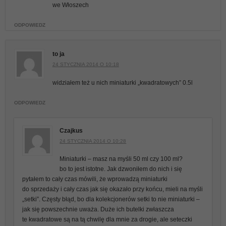
we Włoszech
ODPOWIEDZ
to ja
24 STYCZNIA 2014 O 10:18
widziałem też u nich miniaturki „kwadratowych” 0.5l
ODPOWIEDZ
Czajkus
24 STYCZNIA 2014 O 10:28
Miniaturki – masz na myśli 50 ml czy 100 ml?
bo to jest istotne. Jak dzwoniłem do nich i się
pytałem to cały czas mówili, że wprowadzą miniaturki
do sprzedaży i cały czas jak się okazało przy końcu, mieli na myśli
„setki”. Częsty błąd, bo dla kolekcjonerów setki to nie miniaturki –
jak się powszechnie uważa. Duże ich butelki zwłaszcza
te kwadratowe są na tą chwilę dla mnie za drogie, ale seteczki