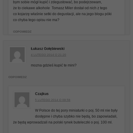
bym sobie mógł kupić i zdegustować, bo podejrzewam,
że to ciekawe alkohole
Tomasz Miler dostał od nich z tego
co kojarzę właśnie setki do degustacji, ale na jego blogu póki
co chyba tego opisu nie ma?
ODPOWIEDZ
Łukasz Gołębiewski
4 LUTEGO 2014 O 21:20
mozna gdzieś kupić te mini?
ODPOWIEDZ
Czajkus
5 LUTEGO 2014 O 09:58
W Polsce do tej pory miniaturki o poj. 50 ml nie były
dostępne i chyba szybko nie będą, bo zapowiadali,
że będą wprowadzali na polski rynek buteleczki o poj. 100 ml.