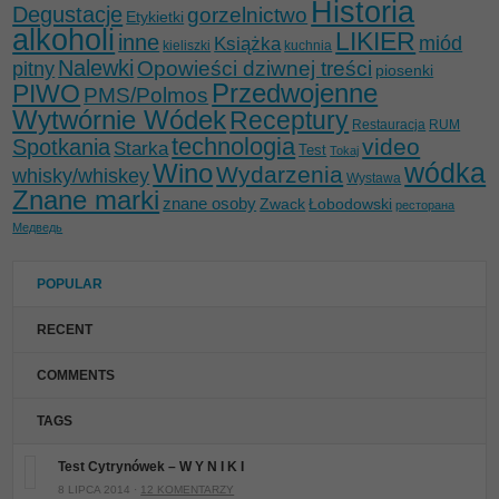
Historia
Degustacje
gorzelnictwo
Etykietki
alkoholi
LIKIER
inne
miód
Książka
kieliszki
kuchnia
Nalewki
Opowieści dziwnej treści
pitny
piosenki
Przedwojenne
PIWO
PMS/Polmos
Wytwórnie Wódek
Receptury
Restauracja
RUM
technologia
video
Spotkania
Starka
Test
Tokaj
wódka
Wino
Wydarzenia
whisky/whiskey
Wystawa
Znane marki
znane osoby
Zwack
Łobodowski
ресторана
Медведь
POPULAR
RECENT
COMMENTS
TAGS
Test Cytrynówek – W Y N I K I
8 LIPCA 2014 ·
12 KOMENTARZY