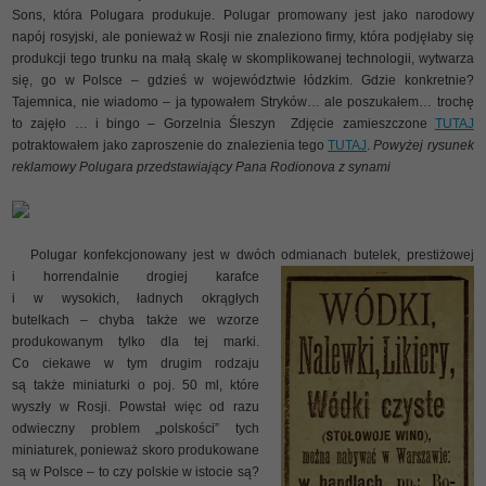
Sons, która Polugara produkuje. Polugar promowany jest jako narodowy
napój rosyjski, ale ponieważ w Rosji nie znaleziono firmy, która podjęłaby się
produkcji tego trunku na małą skalę w skomplikowanej technologii, wytwarza
się, go w Polsce – gdzieś w województwie łódzkim. Gdzie konkretnie?
Tajemnica, nie wiadomo – ja typowałem Stryków… ale poszukałem… trochę
to zajęło … i bingo – Gorzelnia Śleszyn
Zdjęcie zamieszczone
TUTAJ
potraktowałem jako zaproszenie do znalezienia tego
TUTAJ
.
Powyżej rysunek
reklamowy Polugara przedstawiający Pana Rodionova z synami
Polugar konfekcjonowany jest w dwóch odmianach butelek, prestiżowej
i horrend
alnie drogiej karafce
i w wysokich, ładnych okrągłych
butelkach – chyba także we wzorze
produkowanym tylko dla tej marki.
Co ciekawe w tym drugim rodzaju
są także miniaturki o poj. 50 ml, które
wyszły w Rosji. Powstał więc od razu
odwieczny problem „polskości” tych
miniaturek, ponieważ skoro produkowane
są w Polsce – to czy polskie w istocie są?