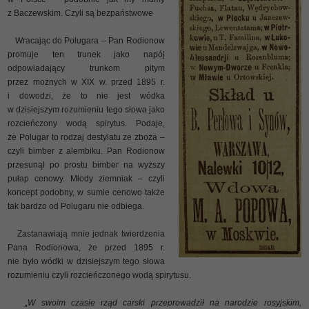
z Baczewskim. Czyli są bezpaństwowe
Wracając do Polugara – Pan Rodionow
promuje ten trunek jako napój
odpowiadający trunkom pitym
przez możnych w XIX w. przed 1895 r.
i dowodzi, że to nie jest wódka
w dzisiejszym rozumieniu tego słowa jako
rozcieńczony wodą spirytus. Podaje,
że Polugar to rodzaj destylatu ze zboża –
czyli bimber z alembiku. Pan Rodionow
przesunął po prostu bimber na wyższy
pułap cenowy. Młody ziemniak – czyli
koncept podobny, w sumie cenowo także
tak bardzo od Polugaru nie odbiega.
Zastanawiają mnie jednak twierdzenia
Pana Rodionowa, że przed 1895 r.
nie było wódki w dzisiejszym tego słowa
rozumieniu czyli rozcieńczonego wodą spirytusu.
„W swoim czasie rząd carski przeprowadził na narodzie rosyjskim,