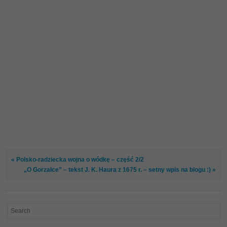
« Polsko-radziecka wojna o wódkę – część 2/2
„O Gorzałce” – tekst J. K. Haura z 1675 r. – setny wpis na blogu :) »