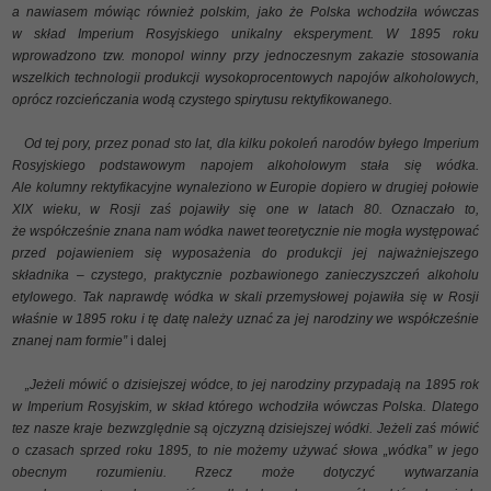
a nawiasem mówiąc również polskim, jako że Polska wchodziła wówczas
w skład Imperium Rosyjskiego unikalny eksperyment. W 1895 roku
wprowadzono tzw. monopol winny przy jednoczesnym zakazie stosowania
wszelkich technologii produkcji wysokoprocentowych napojów alkoholowych,
oprócz rozcieńczania wodą czystego spirytusu rektyfikowanego.
Od tej pory, przez ponad sto lat, dla kilku pokoleń narodów byłego Imperium
Rosyjskiego podstawowym napojem alkoholowym stała się wódka.
Ale kolumny rektyfikacyjne wynaleziono w Europie dopiero w drugiej połowie
XIX wieku, w Rosji zaś pojawiły się one w latach 80. Oznaczało to,
że współcześnie znana nam wódka nawet teoretycznie nie mogła występować
przed pojawieniem się wyposażenia do produkcji jej najważniejszego
składnika – czystego, praktycznie pozbawionego zanieczyszczeń alkoholu
etylowego. Tak naprawdę wódka w skali przemysłowej pojawiła się w Rosji
właśnie w 1895 roku i tę datę należy uznać za jej narodziny we współcześnie
znanej nam formie”
i dalej
„Jeżeli mówić o dzisiejszej wódce, to jej narodziny przypadają na 1895 rok
w Imperium Rosyjskim, w skład którego wchodziła wówczas Polska. Dlatego
tez nasze kraje bezwzględnie są ojczyzną dzisiejszej wódki. Jeżeli zaś mówić
o czasach sprzed roku 1895, to nie możemy używać słowa „wódka” w jego
obecnym rozumieniu. Rzecz może dotyczyć wytwarzania