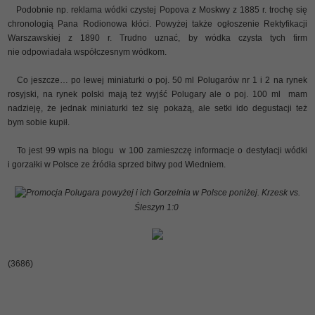
Podobnie np. reklama wódki czystej Popova z Moskwy z 1885 r. trochę się
chronologią Pana Rodionowa kłóci. Powyżej także ogłoszenie Rektyfikacji
Warszawskiej z 1890 r. Trudno uznać, by wódka czysta tych firm
nie odpowiadała współczesnym wódkom.
Co jeszcze… po lewej miniaturki o poj. 50 ml Polugarów nr 1 i 2 na rynek
rosyjski, na rynek polski mają też wyjść Polugary ale o poj. 100 ml
mam
nadzieję, że jednak miniaturki też się pokażą, ale setki ido degustacji też
bym sobie kupił.
To jest 99 wpis na blogu
w 100 zamieszczę informacje o destylacji wódki
i gorzałki w Polsce ze źródła sprzed bitwy pod Wiedniem.
Promocja Polugara powyżej i ich Gorzelnia w Polsce poniżej. Krzesk vs.
Śleszyn 1:0
(3686)