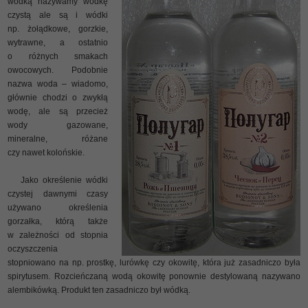
wódką nazywamy wódkę
czystą ale są i wódki
np. żołądkowe, gorzkie,
wytrawne, a ostatnio
o różnych smakach
owocowych. Podobnie
nazwa woda – wiadomo,
głównie chodzi o zwykłą
wodę, ale są przecież
wody gazowane,
mineralne, różane
czy nawet kolońskie.
Jako określenie wódki
czystej dawnymi czasy
używano określenia
gorzałka, którą także
w zależności od stopnia
oczyszczenia
stopniowano na np. prostkę, lurówkę czy okowitę, która już zasadniczo była
spirytusem. Rozcieńczaną wodą okowitę ponownie destylowaną nazywano
alembikówką. Produkt ten zasadniczo był wódką.