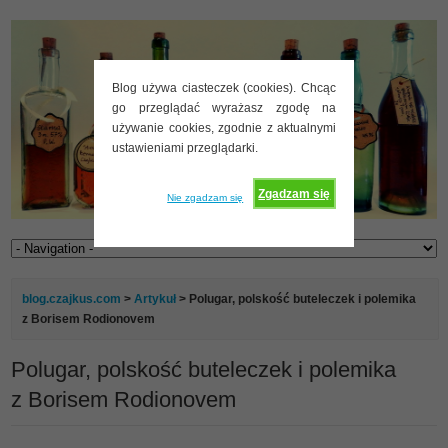
Blog używa ciasteczek (cookies). Chcąc
go przeglądać wyrażasz zgodę na
używanie cookies, zgodnie z aktualnymi
ustawieniami przeglądarki.
Zgadzam się
Nie zgadzam się
blog.czajkus.com
>
Artykuł
> Polugar, polskość buteleczek i polemika
z Borisem Rodionovem
Polugar, polskość buteleczek i polemika
z Borisem Rodionovem