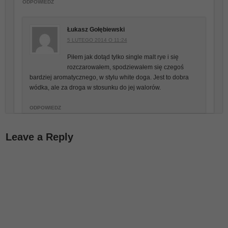
ODPOWIEDZ
Łukasz Gołębiewski
5 LUTEGO 2014 O 11:24
Piłem jak dotąd tylko single malt rye i się
rozczarowałem, spodziewałem się czegoś
bardziej aromatycznego, w stylu white doga. Jest to dobra
wódka, ale za droga w stosunku do jej walorów.
ODPOWIEDZ
Leave a Reply