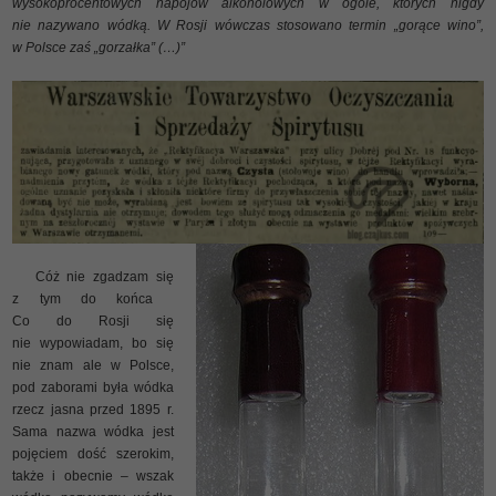
wysokoprocentowych napojów alkoholowych w ogóle, których nigdy
nie nazywano wódką. W Rosji wówczas stosowano termin „gorące wino”,
w Polsce zaś „gorzałka” (…)”
Cóż nie zgadzam się
z tym do końca
Co do Rosji się
nie wypowiadam, bo się
nie znam ale w Polsce,
pod zaborami była wódka
rzecz jasna przed 1895 r.
Sama nazwa wódka jest
pojęciem dość szerokim,
także i obecnie – wszak