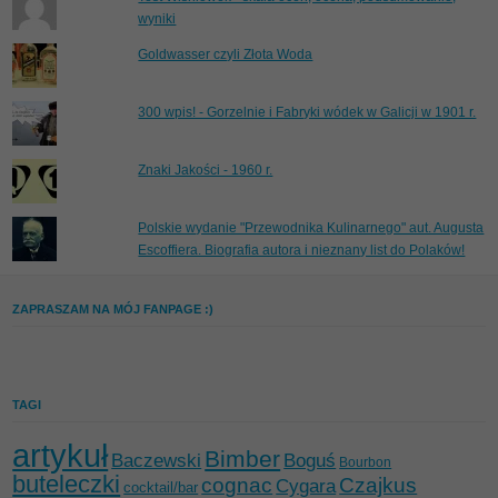
wyniki
Goldwasser czyli Złota Woda
300 wpis! - Gorzelnie i Fabryki wódek w Galicji w 1901 r.
Znaki Jakości - 1960 r.
Polskie wydanie "Przewodnika Kulinarnego" aut. Augusta
Escoffiera. Biografia autora i nieznany list do Polaków!
ZAPRASZAM NA MÓJ FANPAGE :)
TAGI
artykuł
Bimber
Baczewski
Boguś
Bourbon
buteleczki
cognac
Czajkus
Cygara
cocktail/bar