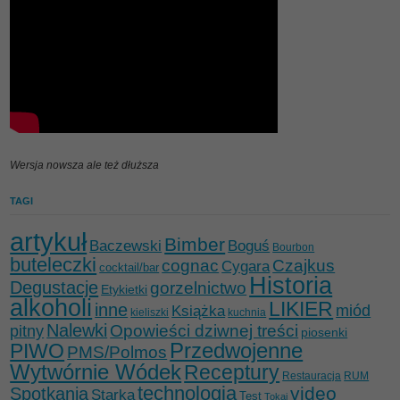
Wersja nowsza ale też dłuższa
TAGI
artykuł
Bimber
Baczewski
Boguś
Bourbon
buteleczki
cognac
Czajkus
Cygara
cocktail/bar
Historia
Degustacje
gorzelnictwo
Etykietki
alkoholi
LIKIER
inne
miód
Książka
kieliszki
kuchnia
Nalewki
Opowieści dziwnej treści
pitny
piosenki
Przedwojenne
PIWO
PMS/Polmos
Wytwórnie Wódek
Receptury
Restauracja
RUM
technologia
video
Spotkania
Starka
Test
Tokaj