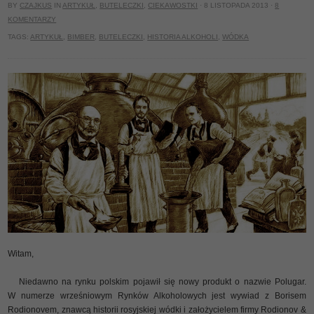
BY
CZAJKUS
IN
ARTYKUŁ
,
BUTELECZKI
,
CIEKAWOSTKI
· 8 LISTOPADA 2013 ·
8
KOMENTARZY
TAGS:
ARTYKUŁ
,
BIMBER
,
BUTELECZKI
,
HISTORIA ALKOHOLI
,
WÓDKA
Witam,
Niedawno na rynku polskim pojawił się nowy produkt o nazwie Polugar.
W numerze wrześniowym Rynków Alkoholowych jest wywiad z Borisem
Rodionovem, znawcą historii rosyjskiej wódki i założycielem firmy Rodionov &