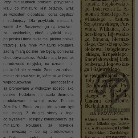
Przy miniaturkach problem przypisania
kraju do miniaturki jest ostatnio, wraz
ze wzrostem globalizacji coraz częstszy
i trudniejszy. Dla przykładu miniaturki
wódki J.A. Baczewskiego są uważane
za austriackie, choć etykietki mają
po polsku i firma także ma piękną polską
tradycję. Dla mnie miniaturki Polugara
żadną miarą polskie nie będą, ponieważ
choć obywatelstwo Polski mają to jednak
narodowość rosyjska, na uznanie ich
polskości nie zezwala. Zatem za polskie
miniaturki uważam te, które są w Polsce
wyprodukowane i jednocześnie
są promowane w widoczny sposób jako
polskie. Podobnie miniaturki Smirnoffa
produkowane dawniej przez Polmos
Józefów k. Błonia za polskie uznane być
nie mogą. Z drugiej strony z tego
co słyszałem Rosyjscy kolekcjonerzy też
miniaturki Polugara za rosyjskie
nie uważają – bo są produkowane
w Polsce – podobnie jak my mamy