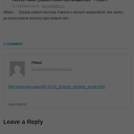
Henryk Fukier „Nullum vinum nisi hungaricum” – 1928 r.
11 CZERWCA 2021 ·
NO COMMENTS
Witam, Dzisiaj artykuł Henryka Fukiera o winach węgierskich
Ale zanim,
go przeczytacie poniżej opis białych win...
1 COMMENT
750ml
14 LISTOPADA 2013 O 23:47
http://www.pps.waw.pl/5,29,31_historia_polskiej_wodki.html
ODPOWIEDZ
Leave a Reply