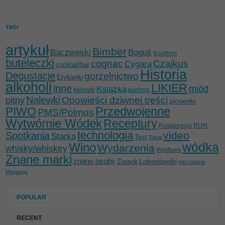
TAGI
artykuł
Bimber
Baczewski
Boguś
Bourbon
buteleczki
cognac
Czajkus
Cygara
cocktail/bar
Historia
Degustacje
gorzelnictwo
Etykietki
alkoholi
LIKIER
inne
miód
Książka
kieliszki
kuchnia
Nalewki
Opowieści dziwnej treści
pitny
piosenki
Przedwojenne
PIWO
PMS/Polmos
Wytwórnie Wódek
Receptury
Restauracja
RUM
technologia
video
Spotkania
Starka
Test
Tokaj
wódka
Wino
Wydarzenia
whisky/whiskey
Wystawa
Znane marki
znane osoby
Zwack
Łobodowski
ресторана
Медведь
POPULAR
RECENT