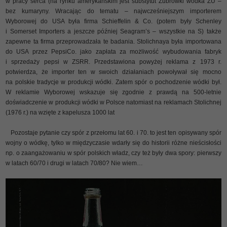
w pracy serca (na rynku amerykańskim jest substytut Żubrówki wódka ŻU –
bez kumaryny. Wracając do tematu – najwcześniejszym importerem
Wyborowej do USA była firma Schieffelin & Co. (potem były Schenley
i Somerset Importers a jeszcze później Seagram’s – wszystkie na S) także
zapewne ta firma przeprowadzała te badania. Stolichnaya była importowana
do USA przez PepsiCo. jako zapłata za możliwość wybudowania fabryk
i sprzedaży pepsi w ZSRR. Przedstawiona powyżej reklama z 1973 r.
potwierdza, że importer ten w swoich działaniach powoływał się mocno
na polskie tradycje w produkcji wódki. Zatem spór o pochodzenie wódki był.
W reklamie Wyborowej wskazuje się zgodnie z prawdą na 500-letnie
doświadczenie w produkcji wódki w Polsce natomiast na reklamach Stolichnej
(1976 r.) na wzięte z kapelusza 1000 lat
Pozostaje pytanie czy spór z przełomu lat 60. i 70. to jest ten opisywany spór
wojny o wódkę, tylko w międzyczasie wdarły się do historii różne nieścisłości
np. o zaangażowaniu w spór polskich władz, czy też były dwa spory: pierwszy
w latach 60/70 i drugi w latach 70/80? Nie wiem…