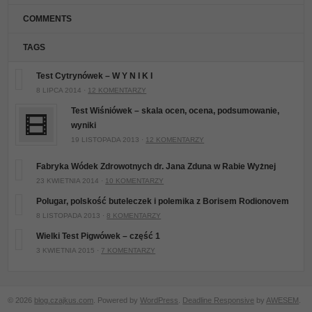
COMMENTS
TAGS
Test Cytrynówek – W Y N I K I
8 LIPCA 2014 ·
12 KOMENTARZY
Test Wiśniówek – skala ocen, ocena, podsumowanie,
wyniki
19 LISTOPADA 2013 ·
12 KOMENTARZY
Fabryka Wódek Zdrowotnych dr. Jana Zduna w Rabie Wyżnej
23 KWIETNIA 2014 ·
10 KOMENTARZY
Polugar, polskość buteleczek i polemika z Borisem Rodionovem
8 LISTOPADA 2013 ·
8 KOMENTARZY
Wielki Test Pigwówek – część 1
3 KWIETNIA 2015 ·
7 KOMENTARZY
© 2026
blog.czajkus.com
. Powered by
WordPress
.
Deadline Responsive
by
AWESEM
.