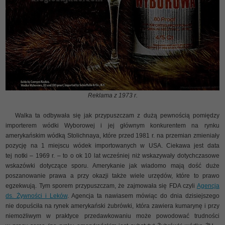
Reklama z 1973 r.
Walka ta odbywała się jak przypuszczam z dużą pewnością pomiędzy
importerem wódki Wyborowej i jej głównym konkurentem na rynku
amerykańskim wódką Stolichnaya, które przed 1981 r. na przemian zmieniały
pozycję na 1 miejscu wódek importowanych w USA. Ciekawa jest data
tej notki – 1969 r. – to o ok 10 lat wcześniej niż wskazywały dotychczasowe
wskazówki dotyczące sporu. Amerykanie jak wiadomo mają dość duże
poszanowanie prawa a przy okazji także wiele urzędów, które to prawo
egzekwują. Tym sporem przypuszczam, że zajmowała się FDA czyli
Agencja
ds. Żywności i Leków
. Agencja ta nawiasem mówiąc do dnia dzisiejszego
nie dopuściła na rynek amerykański żubrówki, która zawiera kumarynę i przy
niemożliwym w praktyce przedawkowaniu może powodować trudności