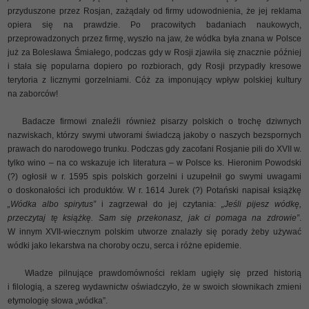
przyduszone przez Rosjan, zażądały od firmy udowodnienia, że jej reklama
opiera się na prawdzie. Po pracowitych badaniach naukowych,
przeprowadzonych przez firmę, wyszło na jaw, że wódka była znana w Polsce
już za Bolesława Śmiałego, podczas gdy w Rosji zjawiła się znacznie później
i stała się popularna dopiero po rozbiorach, gdy Rosji przypadły kresowe
terytoria z licznymi gorzelniami. Cóż za imponujący wpływ polskiej kultury
na zaborców!
Badacze firmowi znaleźli również pisarzy polskich o trochę dziwnych
nazwiskach, którzy swymi utworami świadczą jakoby o naszych bezspornych
prawach do narodowego trunku. Podczas gdy zacofani Rosjanie pili do XVII w.
tylko wino – na co wskazuje ich literatura – w Polsce ks. Hieronim Powodski
(?) ogłosił w r. 1595 spis polskich gorzelni i uzupełnił go swymi uwagami
o doskonałości ich produktów. W r. 1614 Jurek (?) Potański napisał książkę
„Wódka albo spirytus”
i zagrzewał do jej czytania:
„Jeśli pijesz wódkę,
przeczytaj tę książkę. Sam się przekonasz, jak ci pomaga na zdrowie”
.
W innym XVII-wiecznym polskim utworze znalazły się porady żeby używać
wódki jako lekarstwa na choroby oczu, serca i różne epidemie.
Władze pilnujące prawdomówności reklam ugięły się przed historią
i filologią, a szereg wydawnictw oświadczyło, że w swoich słownikach zmieni
etymologię słowa „wódka”.