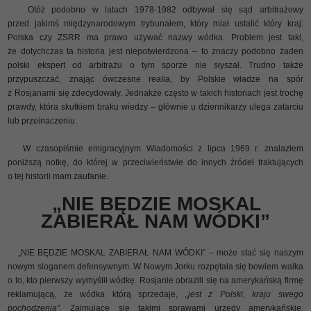
Otóż podobno w latach 1978-1982 odbywał się sąd arbitrażowy
przed jakimś międzynarodowym trybunałem, który miał ustalić który kraj:
Polska czy ZSRR ma prawo używać nazwy wódka. Problem jest taki,
że dotychczas ta historia jest niepotwierdzona – to znaczy podobno żaden
polski ekspert od arbitrażu o tym sporze nie słyszał. Trudno także
przypuszczać, znając ówczesne realia, by Polskie władze na spór
z Rosjanami się zdecydowały. Jednakże często w takich historiach jest trochę
prawdy, która skutkiem braku wiedzy – głównie u dziennikarzy ulega zatarciu
lub przeinaczeniu.
W czasopiśmie emigracyjnym Wiadomości z lipca 1969 r. znalazłem
poniższą notkę, do której w przeciwieństwie do innych źródeł traktujących
o tej historii mam zaufanie.
„NIE BĘDZIE MOSKAL
ZABIERAŁ NAM WÓDKI”
„NIE BĘDZIE MOSKAL ZABIERAŁ NAM WÓDKI” – może stać się naszym
nowym sloganem defensywnym. W Nowym Jorku rozpętała się bowiem walka
o to, kto pierwszy wymyślił wódkę. Rosjanie obrazili się na amerykańską firmę
reklamującą, że wódka którą sprzedaje,
„jest z Polski, kraju swego
pochodzenia”
. Zajmujące się takimi sprawami urzędy amerykańskie,