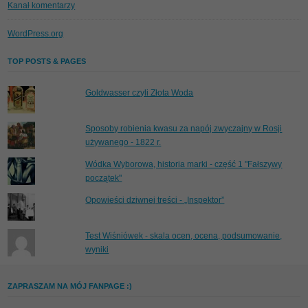
Kanał komentarzy
WordPress.org
TOP POSTS & PAGES
Goldwasser czyli Złota Woda
Sposoby robienia kwasu za napój zwyczajny w Rosji
używanego - 1822 r.
Wódka Wyborowa, historia marki - część 1 "Fałszywy
początek"
Opowieści dziwnej treści - „Inspektor”
Test Wiśniówek - skala ocen, ocena, podsumowanie,
wyniki
ZAPRASZAM NA MÓJ FANPAGE :)