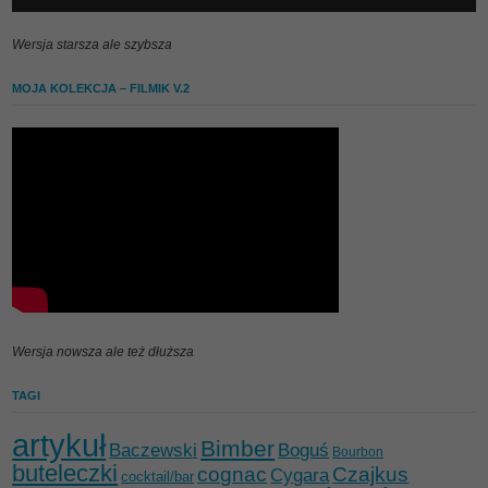
Wersja starsza ale szybsza
MOJA KOLEKCJA – FILMIK V.2
Wersja nowsza ale też dłuższa
TAGI
artykuł
Bimber
Baczewski
Boguś
Bourbon
buteleczki
cognac
Czajkus
Cygara
cocktail/bar