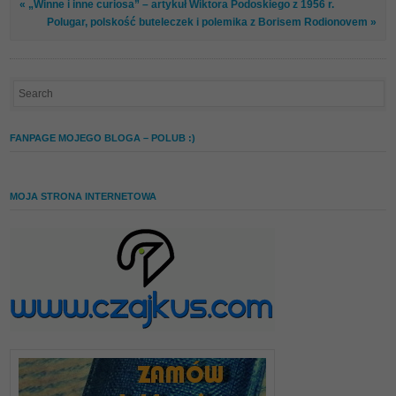
« „Winne i inne curiosa” – artykuł Wiktora Podoskiego z 1956 r.
Polugar, polskość buteleczek i polemika z Borisem Rodionovem »
FANPAGE MOJEGO BLOGA – POLUB :)
MOJA STRONA INTERNETOWA