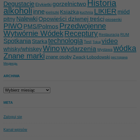
Historia
Degustacje
gorzelnictwo
Etykietki
alkoholi
LIKIER
inne
miód
Książka
kieliszki
kuchnia
Nalewki
Opowieści dziwnej treści
pitny
piosenki
Przedwojenne
PIWO
PMS/Polmos
Wytwórnie Wódek
Receptury
Restauracja
RUM
technologia
video
Spotkania
Starka
Test
Tokaj
wódka
Wino
Wydarzenia
whisky/whiskey
Wystawa
Znane marki
znane osoby
Zwack
Łobodowski
ресторана
Медведь
ARCHIWA
Archiwa
META
Zaloguj się
Kanał wpisów