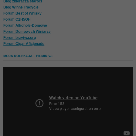
Blog zbieracza staroci
Blog Winne Tradycje
Forum Best of Whisky
Forum C2H5OH
Forum Alkohole-Domowe
Forum Domowych Winiarzy
Forum brzytwa.org
Forum Cigar Aficjonado
MOJA KOLEKCJA – FILMIK V.1