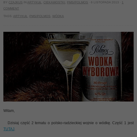
BY
CZAJKUS
IN
ARTYKUŁ
,
CIEKAWOSTKI
,
PMS/POLMOS
· 6 LISTOPADA 2013 ·
1
COMMENT
TAGS:
ARTYKUŁ
,
PMS/POLMOS
,
WÓDKA
Witam,
Dzisiaj część 2 tematu o polsko-radzieckiej wojnie o wódkę. Część 1 jest
TUTAJ
.