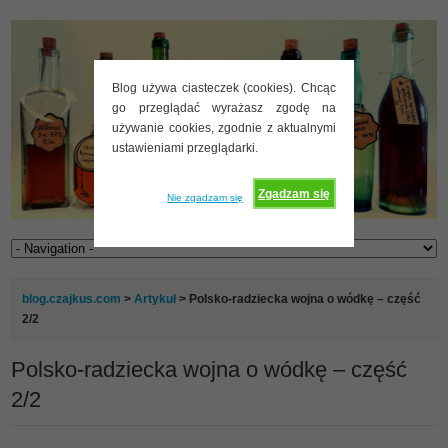
Blog używa ciasteczek (cookies). Chcąc
go przeglądać wyrażasz zgodę na
używanie cookies, zgodnie z aktualnymi
ustawieniami przeglądarki.
Zgadzam się
Nie zgadzam się
blog.czajkus.com
>
Artykuł
> Polsko-radziecka wojna o wódkę – część
2/2
Polsko-radziecka wojna o wódkę – część
2/2