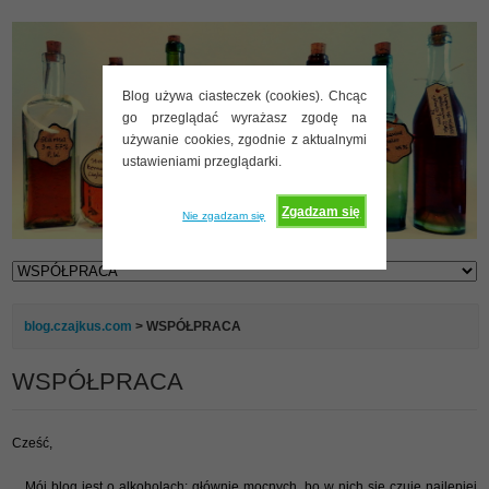
Blog używa ciasteczek (cookies). Chcąc
go przeglądać wyrażasz zgodę na
używanie cookies, zgodnie z aktualnymi
ustawieniami przeglądarki.
Zgadzam się
Nie zgadzam się
blog.czajkus.com
> WSPÓŁPRACA
WSPÓŁPRACA
Cześć,
Mój blog jest o alkoholach: głównie mocnych, bo w nich się czuję najlepiej