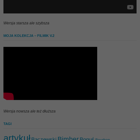
Wersja starsza ale szybsza
MOJA KOLEKCJA – FILMIK V.2
Wersja nowsza ale też dłuższa
TAGI
artykuł
Bimber
Baczewski
Boguś
Bourbon