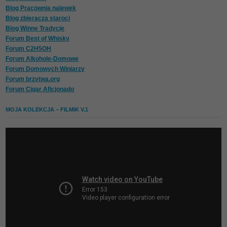
Blog Pracownia nalewek
Blog zbieracza staroci
Blog Winne Tradycje
Forum Best of Whisky
Forum C2H5OH
Forum Alkohole-Domowe
Forum Domowych Winiarzy
Forum brzytwa.org
Forum Cigar Aficjonado
MOJA KOLEKCJA – FILMIK V.1