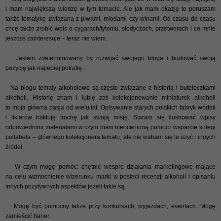
i mam największą wiedzę w tym temacie. Ale jak mam okazję to poruszam
także tematykę związaną z piwami, miodami czy winami. Od czasu do czasu
chcę także zrobić wpis o cygarach/tytoniu, słodyczach, przetworach i co mnie
jeszcze zainteresuje – teraz nie wiem.
Jestem zdeterminowany by rozwijać swojego bloga i budować swoją
pozycję jak najlepiej potrafię.
Na blogu tematy alkoholowe są często związane z historią i buteleczkami
alkoholi. Historię znam i lubię zaś kolekcjonowanie miniaturek alkoholi
to moja główna pasja od wielu lat. Opisywanie starych polskich fabryk wódek
i likierów traktuję trochę jak swoją misję. Staram się ilustrować wpisy
odpowiednimi materiałami w czym mam nieocenioną pomoc i wsparcie kolegi
pollabela – głównego kolekcjonera tematu, ale nie waham się tu użyć i innych
źródeł.
W czym mogę pomóc: chętnie wesprę działania marketingowe mające
na celu wzmocnienie wizerunku marki w postaci recenzji alkoholi i opisaniu
innych pozytywnych aspektów jeżeli takie są.
Mogę być pomocny także przy konkursach, wyjazdach, eventach. Mogę
zamieścić baner.