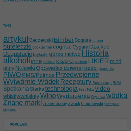
ZAPRASZAM NA MÓJ FANPAGE :)
TAGI
artykuł
Bimber
Baczewski
Boguś
Bourbon
buteleczki
cognac
Czajkus
Cygara
cocktail/bar
Historia
Degustacje
gorzelnictwo
Etykietki
alkoholi
LIKIER
inne
miód
Książka
kieliszki
kuchnia
Nalewki
Opowieści dziwnej treści
pitny
piosenki
Przedwojenne
PIWO
PMS/Polmos
Wytwórnie Wódek
Receptury
Restauracja
RUM
technologia
video
Spotkania
Starka
Test
Tokaj
wódka
Wino
Wydarzenia
whisky/whiskey
Wystawa
Znane marki
znane osoby
Zwack
Łobodowski
ресторана
Медведь
POPULAR