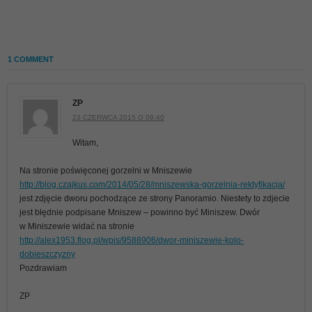
1 COMMENT
ZP
23 CZERWCA 2015 O 09:40
Witam,
Na stronie poświęconej gorzelni w Mniszewie
http://blog.czajkus.com/2014/05/28/mniszewska-gorzelnia-rektyfikacja/
jest zdjęcie dworu pochodzące ze strony Panoramio. Niestety to zdjecie
jest błędnie podpisane Mniszew – powinno być Miniszew. Dwór
w Miniszewie widać na stronie
http://alex1953.flog.pl/wpis/9588906/dwor-miniszewie-kolo-
dobieszczyzny
Pozdrawiam
ZP