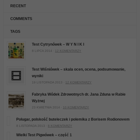
RECENT
COMMENTS
TAGS
Test Cytrynówek – W Y N I K I
8 LIPCA 2014 ·
12 KOMENTARZY
Test Wiśniówek – skala ocen, ocena, podsumowanie,
wyniki
19 LISTOPADA 2013 ·
12 KOMENTARZY
Fabryka Wódek Zdrowotnych dr. Jana Zduna w Rabie
Wyżnej
23 KWIETNIA 2014 ·
10 KOMENTARZY
Polugar, polskość buteleczek i polemika z Borisem Rodionovem
8 LISTOPADA 2013 ·
8 KOMENTARZY
Wielki Test Pigwówek – część 1