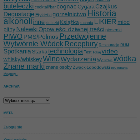
buteleczki
cognac
Czajkus
Cygara
cocktail/bar
Historia
Degustacje
gorzelnictwo
Etykietki
alkoholi
LIKIER
inne
miód
Książka
kieliszki
kuchnia
Nalewki
Opowieści dziwnej treści
pitny
piosenki
Przedwojenne
PIWO
PMS/Polmos
Wytwórnie Wódek
Receptury
Restauracja
RUM
technologia
video
Spotkania
Starka
Test
Tokaj
wódka
Wino
Wydarzenia
whisky/whiskey
Wystawa
Znane marki
znane osoby
Zwack
Łobodowski
ресторана
Медведь
ARCHIWA
Archiwa
META
Zaloguj się
Kanał wpisów