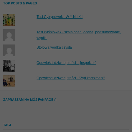
TOP POSTS & PAGES
Test Cytrynówek - W Y N I K I
Test Wiśniówek - skala ocen, ocena, podsumowanie,
wyniki
Stołowa wódka czysta
Opowieści dziwnej treści - „Inspektor”
Opowieści dziwnej treści - "Żyd karczmarz"
ZAPRASZAM NA MÓJ FANPAGE :)
TAGI