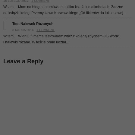
15 LUTEGO 2017 ·
1 COMMENT
Witam, Mam na blogu do omówienia kilka książek o alkoholach. Zacznę
od książki kolegi Przemysława Karwowskiego „Od likierów do luksusowej....
Test Nalewek Różanych
8 MARCA 2016 ·
1 COMMENT
Witam, W dniu 5 marca testowałem wraz z kolegą zbychem-DG wódki
i nalewki różane. W teście brało udział...
Leave a Reply