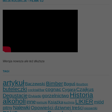
MOJA KOLEKCJA – FILMIK V.2
Wersja nowsza ale też dłuższa
TAGI
artykuł
Bimber
Baczewski
Boguś
Bourbon
buteleczki
cognac
Czajkus
Cygara
cocktail/bar
Historia
Degustacje
gorzelnictwo
Etykietki
alkoholi
LIKIER
inne
miód
Książka
kieliszki
kuchnia
Nalewki
Opowieści dziwnej treści
pitny
piosenki