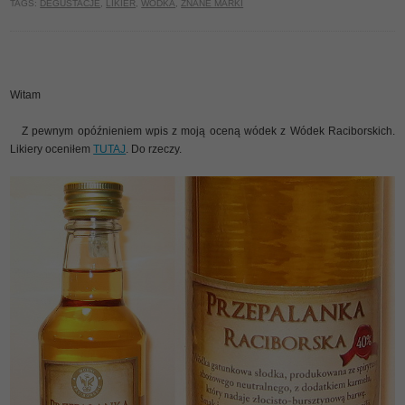
TAGS:
DEGUSTACJE
,
LIKIER
,
WÓDKA
,
ZNANE MARKI
Witam
Z pewnym opóźnieniem wpis z moją oceną wódek z Wódek Raciborskich.
Likiery oceniłem
TUTAJ
. Do rzeczy.