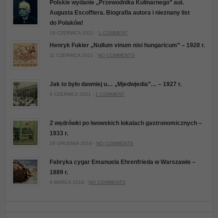
Polskie wydanie „Przewodnika Kulinarnego” aut.
Augusta Escoffiera. Biografia autora i nieznany list
do Polaków!
18 CZERWCA 2021 ·
1 COMMENT
Henryk Fukier „Nullum vinum nisi hungaricum” – 1928 r.
11 CZERWCA 2021 ·
NO COMMENTS
Jak to było dawniej u… „Mjedwjedia”… – 1927 r.
9 CZERWCA 2021 ·
1 COMMENT
Z wędrówki po lwowskich lokalach gastronomicznych –
1933 r.
28 GRUDNIA 2019 ·
NO COMMENTS
Fabryka cygar Emanuela Ehrenfrieda w Warszawie –
1889 r.
9 MARCA 2018 ·
NO COMMENTS