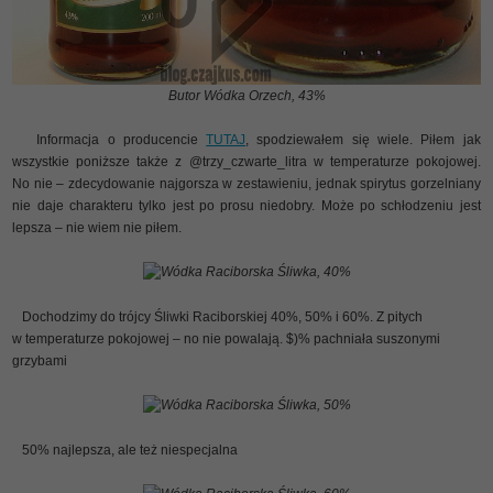
Butor Wódka Orzech, 43%
Informacja o producencie
TUTAJ
, spodziewałem się wiele. Piłem jak
wszystkie poniższe także z @trzy_czwarte_litra w temperaturze pokojowej.
No nie – zdecydowanie najgorsza w zestawieniu, jednak spirytus gorzelniany
nie daje charakteru tylko jest po prosu niedobry. Może po schłodzeniu jest
lepsza – nie wiem nie piłem.
Wódka Raciborska Śliwka, 40%
Dochodzimy do trójcy Śliwki Raciborskiej 40%, 50% i 60%. Z pitych
w temperaturze pokojowej – no nie powalają. $)% pachniała suszonymi
grzybami
Wódka Raciborska Śliwka, 50%
50% najlepsza, ale też niespecjalna