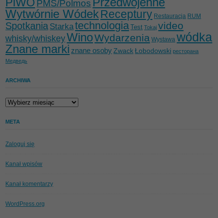
Przedwojenne
PIWO
PMS/Polmos
Wytwórnie Wódek
Receptury
Restauracja
RUM
technologia
video
Spotkania
Starka
Test
Tokaj
wódka
Wino
Wydarzenia
whisky/whiskey
Wystawa
Znane marki
znane osoby
Zwack
Łobodowski
ресторана
Медведь
ARCHIWA
Archiwa
META
Zaloguj się
Kanał wpisów
Kanał komentarzy
WordPress.org