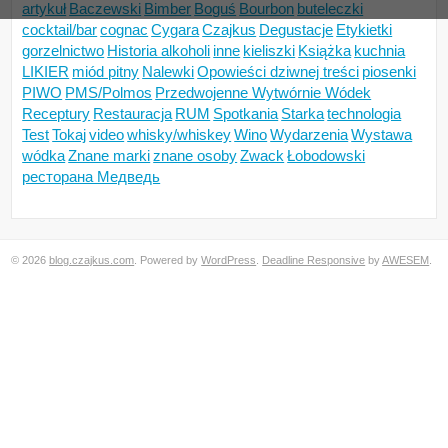
artykuł
Baczewski
Bimber
Boguś
Bourbon
buteleczki
cocktail/bar
cognac
Cygara
Czajkus
Degustacje
Etykietki
gorzelnictwo
Historia alkoholi
inne
kieliszki
Książka
kuchnia
LIKIER
miód pitny
Nalewki
Opowieści dziwnej treści
piosenki
PIWO
PMS/Polmos
Przedwojenne Wytwórnie Wódek
Receptury
Restauracja
RUM
Spotkania
Starka
technologia
Test
Tokaj
video
whisky/whiskey
Wino
Wydarzenia
Wystawa
wódka
Znane marki
znane osoby
Zwack
Łobodowski
ресторана Медведь
© 2026
blog.czajkus.com
. Powered by
WordPress
.
Deadline Responsive
by
AWESEM
.