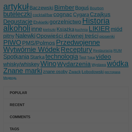
artykuł
Bimber
Baczewski
Boguś
Bourbon
buteleczki
cognac
Czajkus
Cygara
cocktail/bar
Historia
Degustacje
gorzelnictwo
Etykietki
alkoholi
LIKIER
inne
miód
Książka
kieliszki
kuchnia
Nalewki
Opowieści dziwnej treści
pitny
piosenki
Przedwojenne
PIWO
PMS/Polmos
Wytwórnie Wódek
Receptury
Restauracja
RUM
technologia
video
Spotkania
Starka
Test
Tokaj
wódka
Wino
Wydarzenia
whisky/whiskey
Wystawa
Znane marki
znane osoby
Zwack
Łobodowski
ресторана
Медведь
POPULAR
RECENT
COMMENTS
TAGS