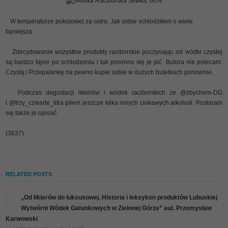
Wódka Raciborska Śliwka, 60%
W temperaturze pokojowej za ostra. Jak sobie schłodziłem o wiele
fajniejsza.
Zdecydowanie wszystkie produkty raciborskie poczynając od wódki czystej
są bardzo fajne po schłodzeniu i tak powinno się je pić. Butora nie polecam.
Czystą i Przepalankę na pewno kupie sobie w dużych butelkach ponownie.
Podczas degustacji likierów i wódek raciborskich ze @zbychem-DG
i @trzy_czwarte_litra piłem jeszcze kilka innych ciekawych alkoholi. Postaram
się także je opisać.
(3637)
RELATED POSTS
„Od likierów do luksusowej. Historia i leksykon produktów Lubuskiej
Wytwórni Wódek Gatunkowych w Zielonej Górze” aut. Przemysław
Karwowski