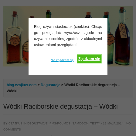
Blog używa ciasteczek (cookies). Chcąc
go przeglądać wyrażasz zgodę na
używanie cookies, zgodnie z aktualnymi
ustawieniami przeglądarki.
Zgadzam się
Nie zgadzam się
blog.czajkus.com
>
Degustacje
> Wódki Raciborskie degustacja –
Wódki
Wódki Raciborskie degustacja – Wódki
BY
CZAJKUS
IN
DEGUSTACJE
,
PMS/POLMOS
,
SAMOGON
,
TESTY
· 12 MAJA 2014 ·
NO
COMMENTS