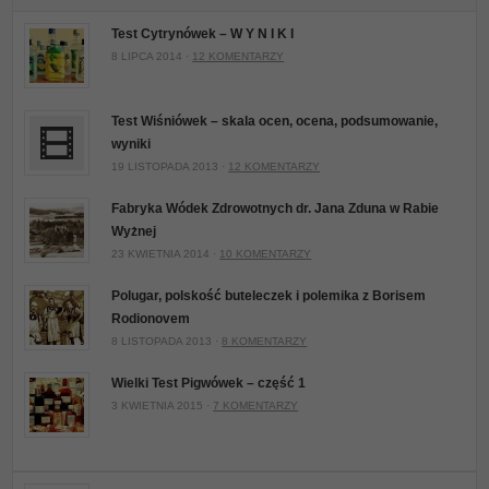
Test Cytrynówek – W Y N I K I
8 LIPCA 2014 ·
12 KOMENTARZY
Test Wiśniówek – skala ocen, ocena, podsumowanie,
wyniki
19 LISTOPADA 2013 ·
12 KOMENTARZY
Fabryka Wódek Zdrowotnych dr. Jana Zduna w Rabie
Wyżnej
23 KWIETNIA 2014 ·
10 KOMENTARZY
Polugar, polskość buteleczek i polemika z Borisem
Rodionovem
8 LISTOPADA 2013 ·
8 KOMENTARZY
Wielki Test Pigwówek – część 1
3 KWIETNIA 2015 ·
7 KOMENTARZY