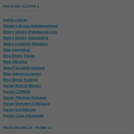
POLECAM I CZYTAM :)
spirits.com.pl
Strona Łukasza Gołębiewskiego
Blog o whisky zinnejbeczki.com
Blog o whisky stanowski.it
Blog o serbskiej śliwowicy
Blog Alembicus
Blog Blisko Tokaju
Blog Alkoteka
Blog Pracownia nalewek
Blog zbieracza staroci
Blog Winne Tradycje
Forum Best of Whisky
Forum C2H5OH
Forum Alkohole-Domowe
Forum Domowych Winiarzy
Forum brzytwa.org
Forum Cigar Aficjonado
MOJA KOLEKCJA – FILMIK V.1