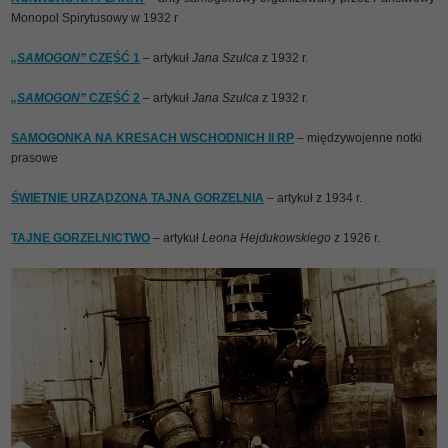
Monopol Spirytusowy w 1932 r
„SAMOGON”
CZĘŚĆ 1
– artykuł
Jana Szulca
z 1932 r.
„SAMOGON”
CZĘŚĆ 2
– artykuł
Jana Szulca
z 1932 r.
SAMOGONKA NA KRESACH WSCHODNICH II RP
– międzywojenne notki
prasowe
ŚWIETNIE URZĄDZONA TAJNA GORZELNIA
– artykuł z 1934 r.
TAJNE GORZELNICTWO
– artykuł
Leona Hejdukowskiego
z 1926 r.