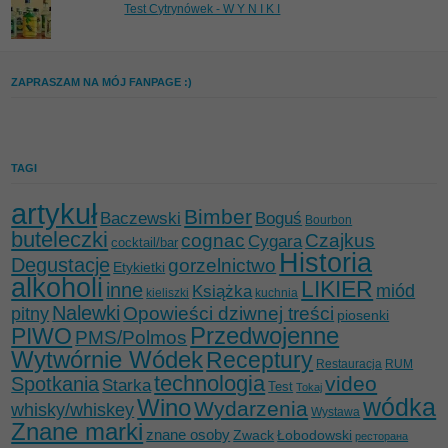
Test Cytrynówek - W Y N I K I
ZAPRASZAM NA MÓJ FANPAGE :)
TAGI
artykuł
Bimber
Baczewski
Boguś
Bourbon
buteleczki
cognac
Czajkus
Cygara
cocktail/bar
Historia
Degustacje
gorzelnictwo
Etykietki
alkoholi
LIKIER
inne
miód
Książka
kieliszki
kuchnia
Nalewki
Opowieści dziwnej treści
pitny
piosenki
Przedwojenne
PIWO
PMS/Polmos
Wytwórnie Wódek
Receptury
Restauracja
RUM
technologia
video
Spotkania
Starka
Test
Tokaj
wódka
Wino
Wydarzenia
whisky/whiskey
Wystawa
Znane marki
znane osoby
Zwack
Łobodowski
ресторана