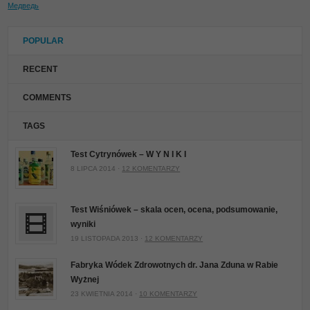
Медведь
POPULAR
RECENT
COMMENTS
TAGS
Test Cytrynówek – W Y N I K I
8 LIPCA 2014 ·
12 KOMENTARZY
Test Wiśniówek – skala ocen, ocena, podsumowanie,
wyniki
19 LISTOPADA 2013 ·
12 KOMENTARZY
Fabryka Wódek Zdrowotnych dr. Jana Zduna w Rabie
Wyżnej
23 KWIETNIA 2014 ·
10 KOMENTARZY