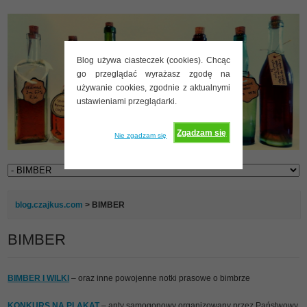
Blog używa ciasteczek (cookies). Chcąc
go przeglądać wyrażasz zgodę na
używanie cookies, zgodnie z aktualnymi
ustawieniami przeglądarki.
Zgadzam się
Nie zgadzam się
blog.czajkus.com
> BIMBER
BIMBER
BIMBER I WILKI
– oraz inne powojenne notki prasowe o bimbrze
KONKURS NA PLAKAT
– anty samogonowy organizowany przez Państwowy