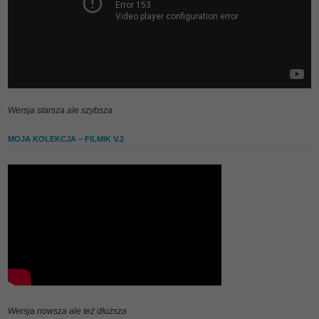
Wersja starsza ale szybsza
MOJA KOLEKCJA – FILMIK V.2
Wersja nowsza ale też dłuższa