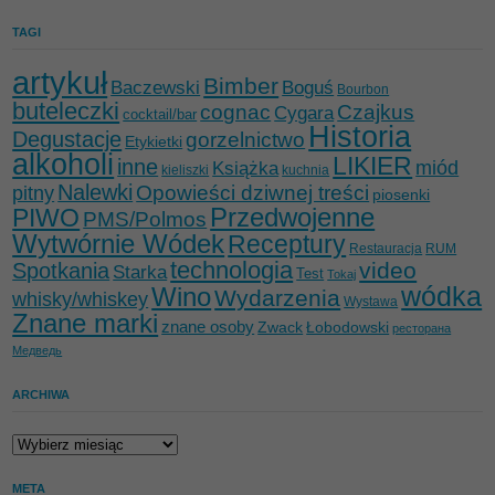
TAGI
artykuł
Bimber
Baczewski
Boguś
Bourbon
buteleczki
cognac
Czajkus
Cygara
cocktail/bar
Historia
Degustacje
gorzelnictwo
Etykietki
alkoholi
LIKIER
inne
miód
Książka
kieliszki
kuchnia
Nalewki
Opowieści dziwnej treści
pitny
piosenki
Przedwojenne
PIWO
PMS/Polmos
Wytwórnie Wódek
Receptury
Restauracja
RUM
technologia
video
Spotkania
Starka
Test
Tokaj
wódka
Wino
Wydarzenia
whisky/whiskey
Wystawa
Znane marki
znane osoby
Zwack
Łobodowski
ресторана
Медведь
ARCHIWA
Archiwa
META