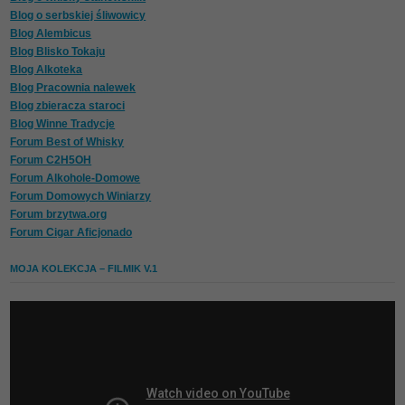
Blog o serbskiej śliwowicy
Blog Alembicus
Blog Blisko Tokaju
Blog Alkoteka
Blog Pracownia nalewek
Blog zbieracza staroci
Blog Winne Tradycje
Forum Best of Whisky
Forum C2H5OH
Forum Alkohole-Domowe
Forum Domowych Winiarzy
Forum brzytwa.org
Forum Cigar Aficjonado
MOJA KOLEKCJA – FILMIK V.1