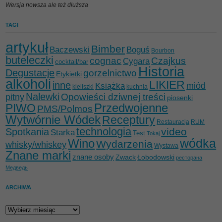
Wersja nowsza ale też dłuższa
TAGI
artykuł
Bimber
Baczewski
Boguś
Bourbon
buteleczki
cognac
Czajkus
Cygara
cocktail/bar
Historia
Degustacje
gorzelnictwo
Etykietki
alkoholi
LIKIER
inne
miód
Książka
kieliszki
kuchnia
Nalewki
Opowieści dziwnej treści
pitny
piosenki
Przedwojenne
PIWO
PMS/Polmos
Wytwórnie Wódek
Receptury
Restauracja
RUM
technologia
video
Spotkania
Starka
Test
Tokaj
wódka
Wino
Wydarzenia
whisky/whiskey
Wystawa
Znane marki
znane osoby
Zwack
Łobodowski
ресторана
Медведь
ARCHIWA
Archiwa