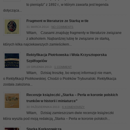
to pieniądz” z 1892 r., w którym zawarta jest legenda
dotycząca...
Fragment w literaturze ze Starką w tle
31 MARCA 2014 ·
NO COMMENTS
Witam, Czasami znajduję fragmenty w literaturze związane
z alkoholem. Najbardziej lubię te związane ze starką,
których kilka najciekawszych zamieściłem...
Rektyfikacja Piotrkowska i Wola Krzysztoporska
Szpilfogelów
19 GRUDNIA 2013 ·
1 COMMENT
Witam, Dzisiaj troszkę, bo więcej informacji nie mam,
o Rektyfikacji Piotrkowskiej. Chodzi o Piotrków Trybunalski. Rektyfikacja
została założona...
Recenzje książeczki „Starka – Perła w koronie polskich
trunków w historii i miniaturce”
30 PAŹDZIERNIKA 2013 ·
6 KOMENTARZY
Witam, Dzisiaj zamieszczam dwie recenzje książeczki
która wyszła pod moją redakcją „Starka – Perła w koronie polskich...
Starka Korkozowicza