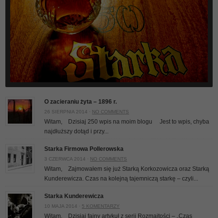
O zacieraniu żyta – 1896 r.
26 SIERPNIA 2014 ·
NO COMMENTS
Witam, Dzisiaj 250 wpis na moim blogu
Jest to wpis, chyba
najdłuższy dotąd i przy...
Starka Firmowa Pollerowska
3 CZERWCA 2014 ·
NO COMMENTS
Witam, Zajmowałem się już Starką Korkozowicza oraz Starką
Kunderewicza. Czas na kolejną tajemniczą starkę – czyli...
Starka Kunderewicza
10 MAJA 2014 ·
5 KOMENTARZY
Witam, Dzisiaj fajny artykuł z serii Rozmaitości – „Czas