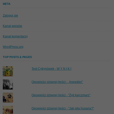
META
Zaloguj się
Kanał wpisów
Kanał komentarzy
WordPress.org
TOP POSTS & PAGES
Test Cytrynówek - W Y N I K I
Opowieści dziwnej treści - „Inspektor”
Opowieści dziwnej treści - "Żyd karczmarz"
Opowieści dziwnej treści - "Jak piła husaria?"