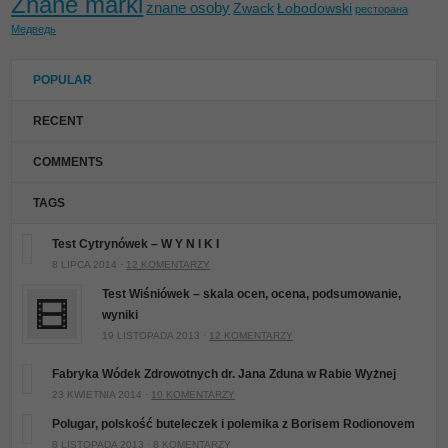
Znane marki
znane osoby
Zwack
Łobodowski
ресторана
Медведь
POPULAR
RECENT
COMMENTS
TAGS
Test Cytrynówek – W Y N I K I
8 LIPCA 2014 ·
12 KOMENTARZY
Test Wiśniówek – skala ocen, ocena, podsumowanie,
wyniki
19 LISTOPADA 2013 ·
12 KOMENTARZY
Fabryka Wódek Zdrowotnych dr. Jana Zduna w Rabie Wyżnej
23 KWIETNIA 2014 ·
10 KOMENTARZY
Polugar, polskość buteleczek i polemika z Borisem Rodionovem
8 LISTOPADA 2013 ·
8 KOMENTARZY