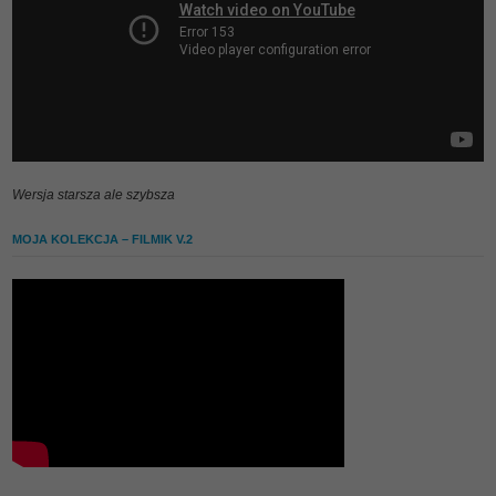
Wersja starsza ale szybsza
MOJA KOLEKCJA – FILMIK V.2