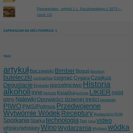
Piwowarstwo - artykuł J. L. Kaczkowskiego z 1875 r. -
część 1/3
ZAPRASZAM NA MÓJ FANPAGE :)
TAGI
artykuł
Bimber
Baczewski
Boguś
Bourbon
buteleczki
cognac
Czajkus
Cygara
cocktail/bar
Historia
Degustacje
gorzelnictwo
Etykietki
alkoholi
LIKIER
inne
miód
Książka
kieliszki
kuchnia
Nalewki
Opowieści dziwnej treści
pitny
piosenki
Przedwojenne
PIWO
PMS/Polmos
Wytwórnie Wódek
Receptury
Restauracja
RUM
technologia
video
Spotkania
Starka
Test
Tokaj
wódka
Wino
Wydarzenia
whisky/whiskey
Wystawa