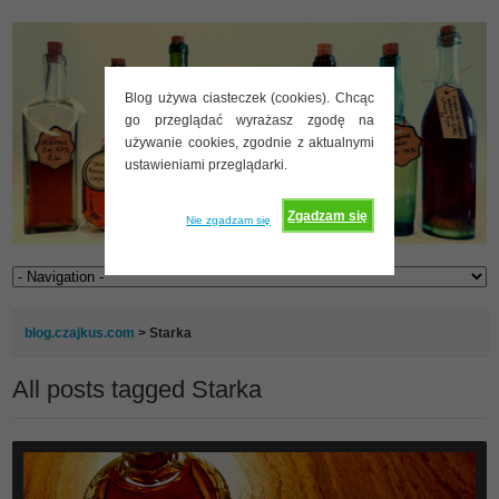
Blog używa ciasteczek (cookies). Chcąc
go przeglądać wyrażasz zgodę na
używanie cookies, zgodnie z aktualnymi
ustawieniami przeglądarki.
Zgadzam się
Nie zgadzam się
blog.czajkus.com
>
Starka
All posts tagged Starka