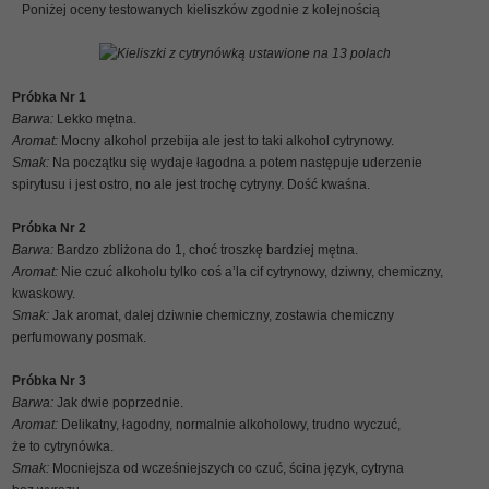
Poniżej oceny testowanych kieliszków zgodnie z kolejnością
Kieliszki z cytrynówką ustawione na 13 polach
Próbka Nr 1
Barwa:
Lekko mętna.
Aromat:
Mocny alkohol przebija ale jest to taki alkohol cytrynowy.
Smak:
Na początku się wydaje łagodna a potem następuje uderzenie
spirytusu i jest ostro, no ale jest trochę cytryny. Dość kwaśna.
Próbka Nr 2
Barwa:
Bardzo zbliżona do 1, choć troszkę bardziej mętna.
Aromat:
Nie czuć alkoholu tylko coś a’la cif cytrynowy, dziwny, chemiczny,
kwaskowy.
Smak:
Jak aromat, dalej dziwnie chemiczny, zostawia chemiczny
perfumowany posmak.
Próbka Nr 3
Barwa:
Jak dwie poprzednie.
Aromat:
Delikatny, łagodny, normalnie alkoholowy, trudno wyczuć,
że to cytrynówka.
Smak:
Mocniejsza od wcześniejszych co czuć, ścina język, cytryna