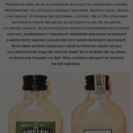
Potentat na rynku ale jak w porównaniu do innych nie zachwycała Lubelska
Wiśniówka tak i nie zachwyca Lubelska Cytrynówka. Naród to kupuje. Można
o niej napisać, że smakuje jak cytrynówka z proszku. Jak w Cifie cytrynowym
wyczuwamy cytrynę tak tutaj też ją wyczujemy no ale cifu nie pijemy,
a Lubelski i owszem. Na wcześniejszych wersjach kontretykietki było podobno
napisane:
produkowana z naturalnych składników zbieranych na terenach
Lubelszczyzny wywodzi się w prostej linii z wódek domowych owocowych
.
Może zatem pomimo najlepszych starań producenta cytryny rosnące
na Lubelszczyźnie mają taki sztuczny smak? Bo to przecież nie są cytryny
ze słonecznej Hiszpanii czy Italii. Wino z polskich winogron też przecież
nie jest najlepsze.