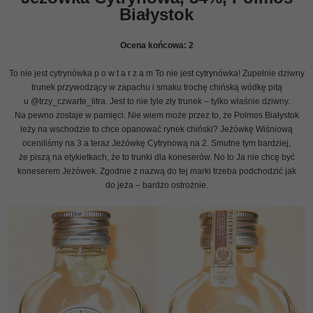
Białystok
Ocena końcowa:
2
To nie jest cytrynówka p o w t a r z a m To nie jest cytrynówka! Zupełnie dziwny
trunek przywodzący w zapachu i smaku trochę chińską wódkę pitą
u @trzy_czwarte_litra. Jest to nie tyle zły trunek – tylko właśnie dziwny.
Na pewno zostaje w pamięci. Nie wiem może przez to, że Polmos Białystok
leży na wschodzie to chce opanować rynek chiński? Jeżówkę Wiśniową
oceniliśmy na 3 a teraz Jeżówkę Cytrynową na 2. Smutne tym bardziej,
że piszą na etykietkach, że to trunki dla koneserów. No to Ja nie chcę być
koneserem Jeżówek. Zgodnie z nazwą do tej marki trzeba podchodzić jak
do jeża – bardzo ostrożnie.