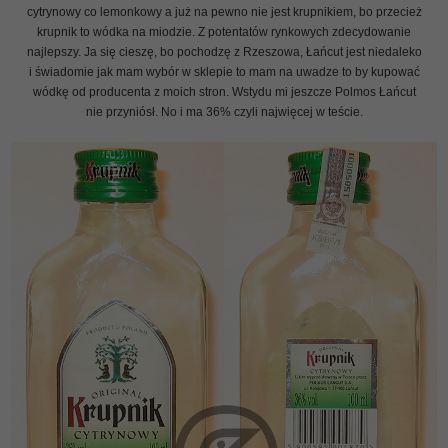
cytrynowy co lemonkowy a już na pewno nie jest krupnikiem, bo przecież
krupnik to wódka na miodzie. Z potentatów rynkowych zdecydowanie
najlepszy. Ja się cieszę, bo pochodzę z Rzeszowa, Łańcut jest niedaleko
i świadomie jak mam wybór w sklepie to mam na uwadze to by kupować
wódkę od producenta z moich stron. Wstydu mi jeszcze Polmos Łańcut
nie przyniósł. No i ma 36% czyli najwięcej w teście.