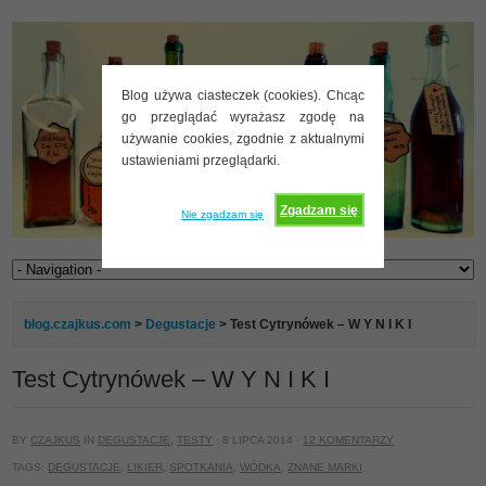
Blog używa ciasteczek (cookies). Chcąc
go przeglądać wyrażasz zgodę na
używanie cookies, zgodnie z aktualnymi
ustawieniami przeglądarki.
Zgadzam się
Nie zgadzam się
blog.czajkus.com
>
Degustacje
> Test Cytrynówek – W Y N I K I
Test Cytrynówek – W Y N I K I
BY
CZAJKUS
IN
DEGUSTACJE
,
TESTY
· 8 LIPCA 2014 ·
12 KOMENTARZY
TAGS:
DEGUSTACJE
,
LIKIER
,
SPOTKANIA
,
WÓDKA
,
ZNANE MARKI