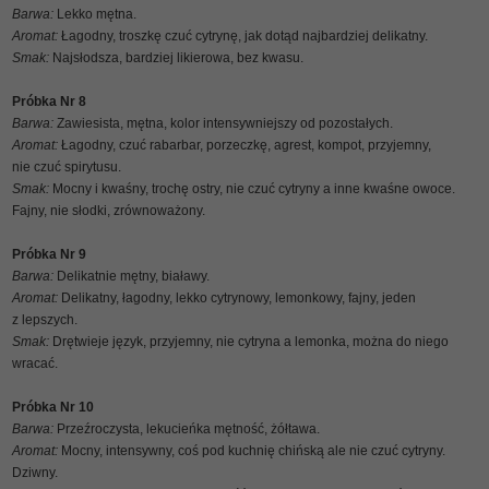
Barwa:
Lekko mętna.
Aromat:
Łagodny, troszkę czuć cytrynę, jak dotąd najbardziej delikatny.
Smak:
Najsłodsza, bardziej likierowa, bez kwasu.
Próbka Nr 8
Barwa:
Zawiesista, mętna, kolor intensywniejszy od pozostałych.
Aromat:
Łagodny, czuć rabarbar, porzeczkę, agrest, kompot, przyjemny,
nie czuć spirytusu.
Smak:
Mocny i kwaśny, trochę ostry, nie czuć cytryny a inne kwaśne owoce.
Fajny, nie słodki, zrównoważony.
Próbka Nr 9
Barwa:
Delikatnie mętny, białawy.
Aromat:
Delikatny, łagodny, lekko cytrynowy, lemonkowy, fajny, jeden
z lepszych.
Smak:
Drętwieje język, przyjemny, nie cytryna a lemonka, można do niego
wracać.
Próbka Nr 10
Barwa:
Przeźroczysta, lekucieńka mętność, żółtawa.
Aromat:
Mocny, intensywny, coś pod kuchnię chińską ale nie czuć cytryny.
Dziwny.