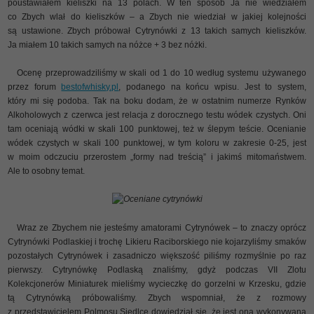
poustawiałem kieliszki na 13 polach. W ten sposób Ja nie wiedziałem
co Zbych wlał do kieliszków – a Zbych nie wiedział w jakiej kolejności
są ustawione. Zbych próbował Cytrynówki z 13 takich samych kieliszków.
Ja miałem 10 takich samych na nóżce + 3 bez nóżki.
Ocenę przeprowadziliśmy w skali od 1 do 10 według systemu używanego
przez forum
bestofwhisky.pl
, podanego na końcu wpisu. Jest to system,
który mi się podoba. Tak na boku dodam, że w ostatnim numerze Rynków
Alkoholowych z czerwca jest relacja z dorocznego testu wódek czystych. Oni
tam oceniają wódki w skali 100 punktowej, też w ślepym teście. Ocenianie
wódek czystych w skali 100 punktowej, w tym koloru w zakresie 0-25, jest
w moim odczuciu przerostem „formy nad treścią” i jakimś mitomaństwem.
Ale to osobny temat.
Oceniane cytrynówki
Wraz ze Zbychem nie jesteśmy amatorami Cytrynówek – to znaczy oprócz
Cytrynówki Podlaskiej i trochę Likieru Raciborskiego nie kojarzyliśmy smaków
pozostałych Cytrynówek i zasadniczo większość piliśmy rozmyślnie po raz
pierwszy. Cytrynówkę Podlaską znaliśmy, gdyż podczas VII Zlotu
Kolekcjonerów Miniaturek mieliśmy wycieczkę do gorzelni w Krzesku, gdzie
tą Cytrynówką próbowaliśmy. Zbych wspomniał, że z rozmowy
z przedstawicielem Polmosu Siedlce dowiedział się, że jest ona wykonywana