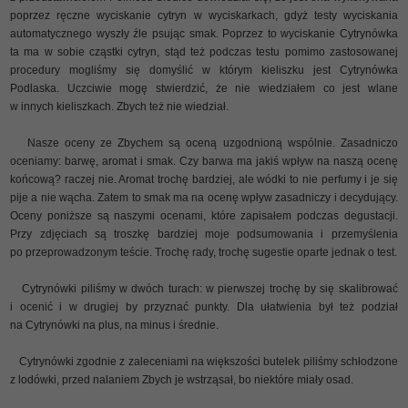
poprzez ręczne wyciskanie cytryn w wyciskarkach, gdyż testy wyciskania
automatycznego wyszły źle psując smak. Poprzez to wyciskanie Cytrynówka
ta ma w sobie cząstki cytryn, stąd też podczas testu pomimo zastosowanej
procedury mogliśmy się domyślić w którym kieliszku jest Cytrynówka
Podlaska. Uczciwie mogę stwierdzić, że nie wiedziałem co jest wlane
w innych kieliszkach. Zbych też nie wiedział.
Nasze oceny ze Zbychem są oceną uzgodnioną wspólnie. Zasadniczo
oceniamy: barwę, aromat i smak. Czy barwa ma jakiś wpływ na naszą ocenę
końcową? raczej nie. Aromat trochę bardziej, ale wódki to nie perfumy i je się
pije a nie wącha. Zatem to smak ma na ocenę wpływ zasadniczy i decydujący.
Oceny poniższe są naszymi ocenami, które zapisałem podczas degustacji.
Przy zdjęciach są troszkę bardziej moje podsumowania i przemyślenia
po przeprowadzonym teście. Trochę rady, trochę sugestie oparte jednak o test.
Cytrynówki piliśmy w dwóch turach: w pierwszej trochę by się skalibrować
i ocenić i w drugiej by przyznać punkty. Dla ułatwienia był też podział
na Cytrynówki na plus, na minus i średnie.
Cytrynówki zgodnie z zaleceniami na większości butelek piliśmy schłodzone
z lodówki, przed nalaniem Zbych je wstrząsał, bo niektóre miały osad.