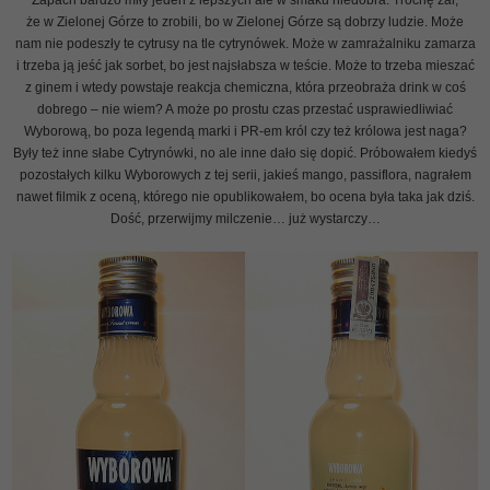
Zapach bardzo miły jeden z lepszych ale w smaku niedobra. Trochę żal,
że w Zielonej Górze to zrobili, bo w Zielonej Górze są dobrzy ludzie. Może
nam nie podeszły te cytrusy na tle cytrynówek. Może w zamrażalniku zamarza
i trzeba ją jeść jak sorbet, bo jest najsłabsza w teście. Może to trzeba mieszać
z ginem i wtedy powstaje reakcja chemiczna, która przeobraża drink w coś
dobrego – nie wiem? A może po prostu czas przestać usprawiedliwiać
Wyborową, bo poza legendą marki i PR-em król czy też królowa jest naga?
Były też inne słabe Cytrynówki, no ale inne dało się dopić. Próbowałem kiedyś
pozostałych kilku Wyborowych z tej serii, jakieś mango, passiflora, nagrałem
nawet filmik z oceną, którego nie opublikowałem, bo ocena była taka jak dziś.
Dość, przerwijmy milczenie… już wystarczy…