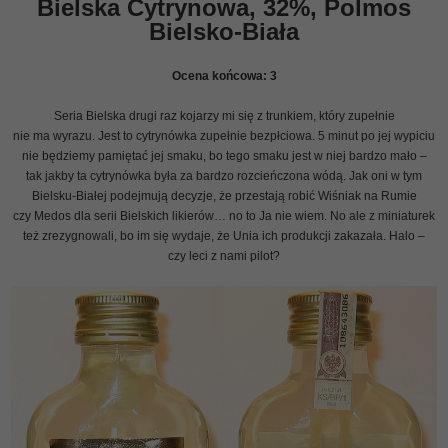
Bielska Cytrynowa, 32%, Polmos
Bielsko-Biała
Ocena końcowa:
3
Seria Bielska drugi raz kojarzy mi się z trunkiem, który zupełnie
nie ma wyrazu. Jest to cytrynówka zupełnie bezpłciowa. 5 minut po jej wypiciu
nie będziemy pamiętać jej smaku, bo tego smaku jest w niej bardzo mało –
tak jakby ta cytrynówka była za bardzo rozcieńczona wódą. Jak oni w tym
Bielsku-Białej podejmują decyzje, że przestają robić Wiśniak na Rumie
czy Medos dla serii Bielskich likierów… no to Ja nie wiem. No ale z miniaturek
też zrezygnowali, bo im się wydaje, że Unia ich produkcji zakazała. Halo –
czy leci z nami pilot?