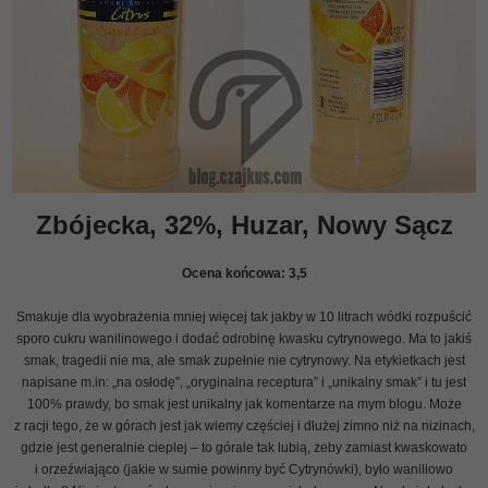
Zbójecka, 32%, Huzar, Nowy Sącz
Ocena końcowa:
3,5
Smakuje dla wyobrażenia mniej więcej tak jakby w 10 litrach wódki rozpuścić
sporo cukru wanilinowego i dodać odrobinę kwasku cytrynowego. Ma to jakiś
smak, tragedii nie ma, ale smak zupełnie nie cytrynowy. Na etykietkach jest
napisane m.in: „na osłodę”, „oryginalna receptura” i „unikalny smak” i tu jest
100% prawdy, bo smak jest unikalny jak komentarze na mym blogu. Może
z racji tego, że w górach jest jak wiemy częściej i dłużej zimno niż na nizinach,
gdzie jest generalnie cieplej – to górale tak lubią, żeby zamiast kwaskowato
i orzeźwiająco (jakie w sumie powinny być Cytrynówki), było waniliowo