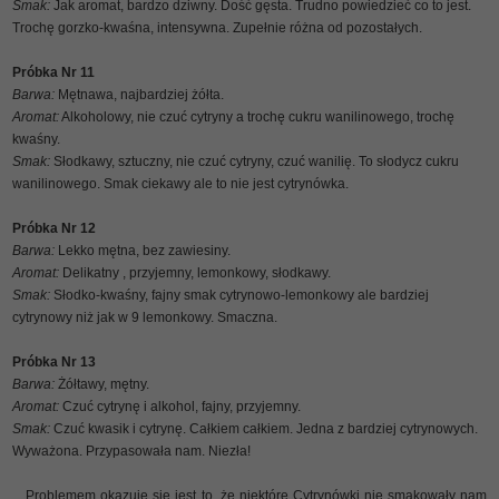
Smak:
Jak aromat, bardzo dziwny. Dość gęsta. Trudno powiedzieć co to jest.
Trochę gorzko-kwaśna, intensywna. Zupełnie różna od pozostałych.
Próbka Nr 11
Barwa:
Mętnawa, najbardziej żółta.
Aromat:
Alkoholowy, nie czuć cytryny a trochę cukru wanilinowego, trochę
kwaśny.
Smak:
Słodkawy, sztuczny, nie czuć cytryny, czuć wanilię. To słodycz cukru
wanilinowego. Smak ciekawy ale to nie jest cytrynówka.
Próbka Nr 12
Barwa:
Lekko mętna, bez zawiesiny.
Aromat:
Delikatny , przyjemny, lemonkowy, słodkawy.
Smak:
Słodko-kwaśny, fajny smak cytrynowo-lemonkowy ale bardziej
cytrynowy niż jak w 9 lemonkowy. Smaczna.
Próbka Nr 13
Barwa:
Żółtawy, mętny.
Aromat:
Czuć cytrynę i alkohol, fajny, przyjemny.
Smak:
Czuć kwasik i cytrynę. Całkiem całkiem. Jedna z bardziej cytrynowych.
Wyważona. Przypasowała nam. Niezła!
Problemem okazuje się jest to, że niektóre Cytrynówki nie smakowały nam