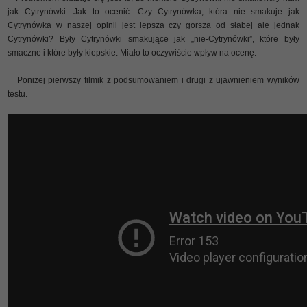
jak Cytrynówki. Jak to ocenić. Czy Cytrynówka, która nie smakuje jak
Cytrynówka w naszej opinii jest lepsza czy gorsza od słabej ale jednak
Cytrynówki? Były Cytrynówki smakujące jak „nie-Cytrynówki”, które były
smaczne i które były kiepskie. Miało to oczywiście wpływ na ocenę.
Poniżej pierwszy filmik z podsumowaniem i drugi z ujawnieniem wyników
testu.