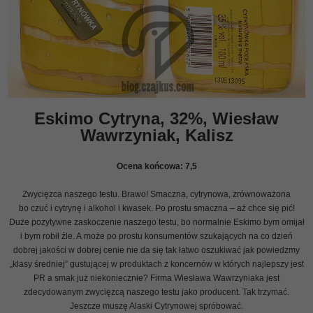
Eskimo Cytryna, 32%, Wiesław
Wawrzyniak, Kalisz
Ocena końcowa:
7,5
Zwycięzca naszego testu. Brawo! Smaczna, cytrynowa, zrównoważona
bo czuć i cytrynę i alkohol i kwasek. Po prostu smaczna – aż chce się pić!
Duże pozytywne zaskoczenie naszego testu, bo normalnie Eskimo bym omijał
i bym robił źle. A może po prostu konsumentów szukających na co dzień
dobrej jakości w dobrej cenie nie da się tak łatwo oszukiwać jak powiedzmy
„klasy średniej” gustującej w produktach z koncernów w których najlepszy jest
PR a smak już niekoniecznie? Firma Wiesława Wawrzyniaka jest
zdecydowanym zwycięzcą naszego testu jako producent. Tak trzymać.
Jeszcze muszę Alaski Cytrynowej spróbować.