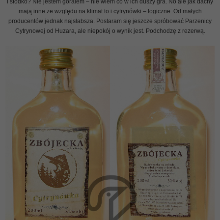
i słodko? Nie jestem góralem – nie wiem co w ich duszy gra. No ale jak dachy
mają inne ze względu na klimat to i cytrynówki – logiczne. Od małych
producentów jednak najsłabsza. Postaram się jeszcze spróbować Parzenicy
Cytrynowej od Huzara, ale niepokój o wynik jest. Podchodzę z rezerwą.