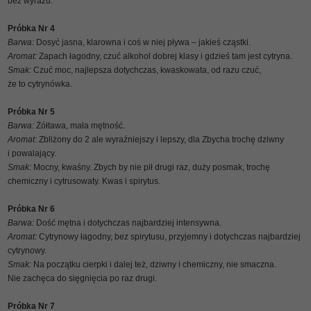
bez wyrazu.
Próbka Nr 4
Barwa:
Dosyć jasna, klarowna i coś w niej pływa – jakieś cząstki.
Aromat:
Zapach łagodny, czuć alkohol dobrej klasy i gdzieś tam jest cytryna.
Smak:
Czuć moc, najlepsza dotychczas, kwaskowata, od razu czuć,
że to cytrynówka.
Próbka Nr 5
Barwa:
Żółtawa, mała mętność.
Aromat:
Zbliżony do 2 ale wyraźniejszy i lepszy, dla Zbycha trochę dziwny
i powalający.
Smak:
Mocny, kwaśny. Zbych by nie pił drugi raz, duży posmak, trochę
chemiczny i cytrusowaty. Kwas i spirytus.
Próbka Nr 6
Barwa:
Dość mętna i dotychczas najbardziej intensywna.
Aromat:
Cytrynowy łagodny, bez spirytusu, przyjemny i dotychczas najbardziej
cytrynowy.
Smak:
Na początku cierpki i dalej też, dziwny i chemiczny, nie smaczna.
Nie zachęca do sięgnięcia po raz drugi.
Próbka Nr 7