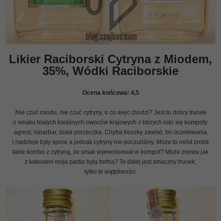
Likier Raciborski Cytryna z Miodem,
35%, Wódki Raciborskie
Ocena końcowa:
4,5
Nie czuć miodu, nie czuć cytryny, o co więc chodzi? Jest to dobry trunek
o smaku białych kwaśnych owoców krajowych z których robi się kompoty:
agrest, rabarbar, biała porzeczka. Chyba troszkę zawód, bo oczekiwania
i nadzieje były spore a jednak cytryny nie poczuliśmy. Może to miód zrobił
takie kombo z cytryną, że smak wyewoluował w kompot? Może znowu jak
z kokosem moja partia była trefna? To dalej jest smaczny trunek,
tylko te wątpliwości.