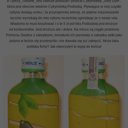
a i @trzy_czwarte_litra zawsze poważał i polecał Cytrynówkę „Siwy Dym”,
która jest obecnie właśnie Cytrynówką Podlaską. Pływające w niej cząstki
cytryny dodają uroku i Ja przynajmniej wierzę, że piękne mazowszanki
ręcznie wyciskają do niej cytryny wcześniej ugniatając je o swoje uda.
Wiadomo to musi kosztować i o te 5 zł pół litra Podlaskiej jest droższe
od konkurentów. Jest droższa ale i dobra. Na minus są ciągłe problemy
Polmosu Siedlce z zakrętkami, miniaturki ich parowały a zakrętka setki jako
jedyna w teście się przekręciła i nie dawała się już zakręcić. Może taka
polityka firmy? Jak otworzyłeś to wypij do końca!