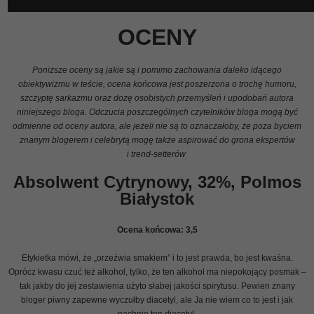
OCENY
Poniższe oceny są jakie są i pomimo zachowania daleko idącego
obiektywizmu w teście, ocena końcowa jest poszerzona o trochę humoru,
szczyptę sarkazmu oraz dozę osobistych przemyśleń i upodobań autora
niniejszego bloga. Odczucia poszczególnych czytelników bloga mogą być
odmienne od oceny autora, ale jeżeli nie są to oznaczałoby, że poza byciem
znanym blogerem i celebrytą mogę także aspirować do grona ekspertów
i trend-setterów
Absolwent Cytrynowy, 32%, Polmos
Białystok
Ocena końcowa:
3,5
Etykietka mówi, że „orzeźwia smakiem” i to jest prawda, bo jest kwaśna.
Oprócz kwasu czuć też alkohol, tylko, że ten alkohol ma niepokojący posmak –
tak jakby do jej zestawienia użyto słabej jakości spirytusu. Pewien znany
bloger piwny zapewne wyczułby diacetyl, ale Ja nie wiem co to jest i jak