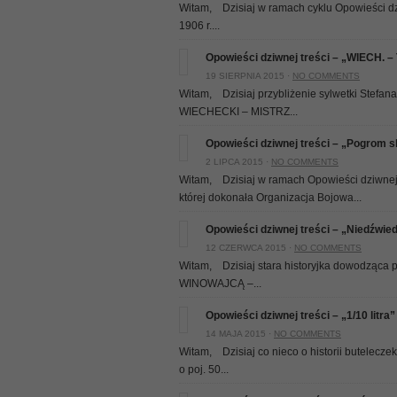
Witam, Dzisiaj w ramach cyklu Opowieści 
1906 r....
Opowieści dziwnej treści – „WIECH. 
19 SIERPNIA 2015 ·
NO COMMENTS
Witam, Dzisiaj przybliżenie sylwetki Stefan
WIECHECKI – MISTRZ...
Opowieści dziwnej treści – „Pogrom
2 LIPCA 2015 ·
NO COMMENTS
Witam, Dzisiaj w ramach Opowieści dziwnej 
której dokonała Organizacja Bojowa...
Opowieści dziwnej treści – „Niedźwie
12 CZERWCA 2015 ·
NO COMMENTS
Witam, Dzisiaj stara historyjka dowodząca po
WINOWAJCĄ –...
Opowieści dziwnej treści – „1/10 litra”
14 MAJA 2015 ·
NO COMMENTS
Witam, Dzisiaj co nieco o historii butelecze
o poj. 50...