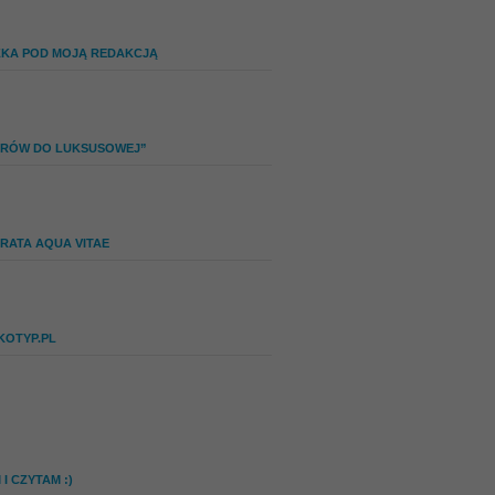
ZKA POD MOJĄ REDAKCJĄ
IERÓW DO LUKSUSOWEJ”
RATA AQUA VITAE
KOTYP.PL
I CZYTAM :)