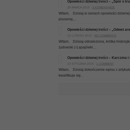
Opowieści dziwnej treści – „Spór o tr
28 MARCA 2015 ·
3 KOMENTARZE
Witam, Dzisiaj w ramach opowieści dziwnej tr
pisownię,...
Opowieści dziwnej treści – „Odwet are
22 LUTEGO 2015 ·
NO COMMENTS
Witam, Dzisiaj odnaleziona, krótka history
żydowski z Łapajówki....
Opowieści dziwnej treści – Karczma i 
23 STYCZNIA 2015 ·
1 COMMENT
Witam, Dzisiaj dokończenie wpisu z artykułe
kwalifikuje się...