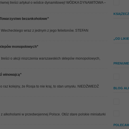
Witam, Dzisiaj w ramach serii Opowieści
dziwnej treści artykuł o wódce dynamitowej! WÓDKA DYNAMITOWA –
Dziwnej Treści nowela nagrodzona
na konkursie J. A. Baczewskiego w 1930…
KSIĄŻEC
READ THE REST OF THIS ENTRY
– Towarzystwo bezankoholowe”
a Wiecheckiego wraz z jednym z jego felietonów. STEFAN
„OD LIK
 sklepów monopolowych”
treści o akcji niszczenia warszawskich sklepów monopolowych,
PRENUME
dź winowajcą”
 raz kolejny, że Rosja to nie kraj, to stan umysłu. NIEDŹWIEDŹ
BLOG AL
k z alkoholami w przedwojennej Polsce. Otóż stare polskie miniaturki
POLECAM 