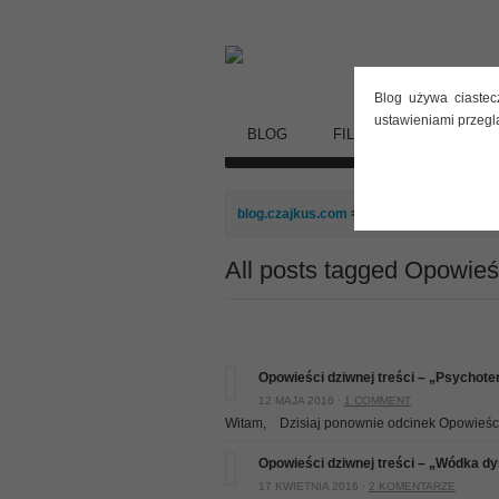
Blog używa ciastec
ustawieniami przegl
BLOG
FILMY
STARE DY
blog.czajkus.com
>
Opowieści dziwnej tre
All posts tagged Opowieśc
Opowieści dziwnej treści – „Psychote
12 MAJA 2016 ·
1 COMMENT
Witam, Dzisiaj ponownie odcinek Opowieści 
Opowieści dziwnej treści – „Wódka d
17 KWIETNIA 2016 ·
2 KOMENTARZE