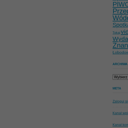
PIW
Prze
Wód
Spotk
vi
Tokaj
Wyda
Znan
Łobodow
ARCHIWA
Archiwa
META
Zaloguj s
Kanał wp
Kanał ko