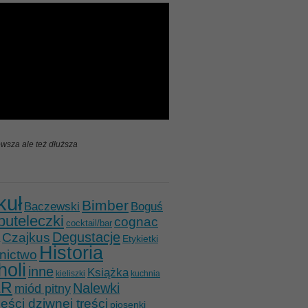
wsza ale też dłuższa
kuł
Bimber
Baczewski
Boguś
buteleczki
cognac
cocktail/bar
Degustacje
Czajkus
Etykietki
Historia
nictwo
holi
inne
Książka
kieliszki
kuchnia
ER
Nalewki
miód pitny
ści dziwnej treści
piosenki