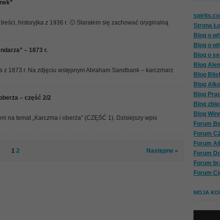
unek”
spirits.c
eści, historyjka z 1936 r. 🙂 Starałem się zachować oryginalną
Strona Ł
Blog o wh
Blog o wh
ndarza” – 1873 r.
Blog o se
Blog Ale
jka z 1873 r. Na zdjęciu wstępnym Abraham Sandbank – karczmarz
Blog Blis
Blog Alk
Blog Pra
oberża – część 2/2
Blog zbie
Blog Win
m na temat „Karczma i oberża” (CZĘŚĆ 1). Dzisiejszy wpis
Forum Be
Forum C
Forum A
1
2
Następne »
Forum D
Forum br
Forum Ci
MOJA KOL