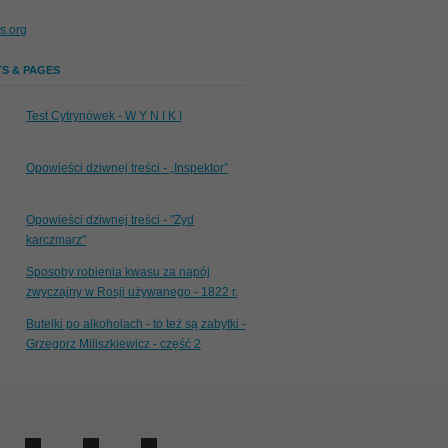
s.org
S & PAGES
Test Cytrynówek - W Y N I K I
Opowieści dziwnej treści - „Inspektor”
Opowieści dziwnej treści - "Żyd
karczmarz"
Sposoby robienia kwasu za napój
zwyczajny w Rosji używanego - 1822 r.
Butelki po alkoholach - to też są zabytki -
Grzegorz Miliszkiewicz - część 2