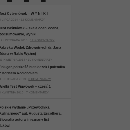
Test Cytrynówek – W Y N I K I
8 LIPCA 2014 ·
12 KOMENTARZY
Test Wiśniówek – skala ocen, ocena,
podsumowanie, wyniki
19 LISTOPADA 2013 ·
12 KOMENTARZY
Fabryka Wódek Zdrowotnych dr. Jana
Zduna w Rabie Wyżnej
23 KWIETNIA 2014 ·
10 KOMENTARZY
Polugar, polskość buteleczek i polemika
z Borisem Rodionovem
8 LISTOPADA 2013 ·
8 KOMENTARZY
Wielki Test Pigwówek – część 1
3 KWIETNIA 2015 ·
7 KOMENTARZY
Polskie wydanie „Przewodnika
Kulinarnego” aut. Augusta Escoffiera.
Biografia autora i nieznany list
laków!