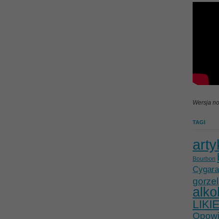
Wersja no
TAGI
arty
Bourbon
Cygara
gorzel
alko
LIKI
Opowie