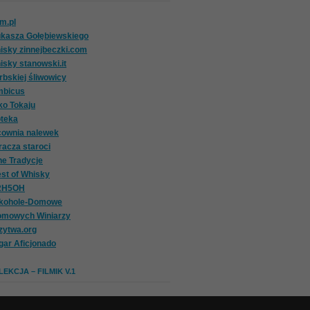
om.pl
ukasza Gołębiewskiego
isky zinnejbeczki.com
isky stanowski.it
rbskiej śliwowicy
mbicus
ko Tokaju
oteka
cownia nalewek
racza staroci
ne Tradycje
st of Whisky
2H5OH
lkohole-Domowe
omowych Winiarzy
zytwa.org
gar Aficjonado
EKCJA – FILMIK V.1