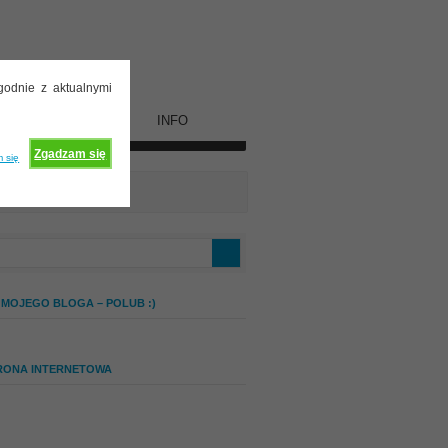
godnie z aktualnymi
WSPÓŁPRACA
INFO
Zgadzam się
 się
 MOJEGO BLOGA – POLUB :)
RONA INTERNETOWA