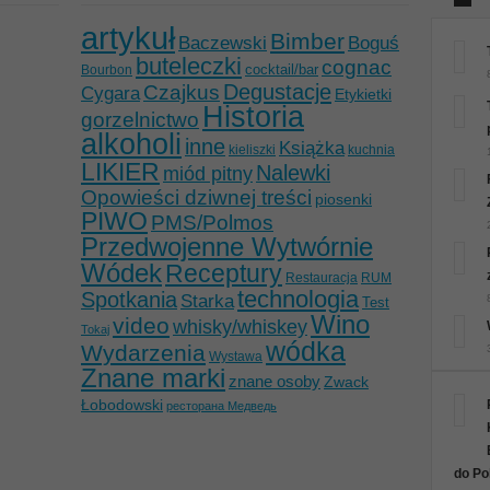
artykuł
Bimber
Baczewski
Boguś
buteleczki
cognac
cocktail/bar
Bourbon
Degustacje
Czajkus
Cygara
Etykietki
Historia
gorzelnictwo
alkoholi
inne
Książka
kieliszki
kuchnia
LIKIER
Nalewki
miód pitny
Opowieści dziwnej treści
piosenki
PIWO
PMS/Polmos
Przedwojenne Wytwórnie
Wódek
Receptury
Restauracja
RUM
technologia
Spotkania
Starka
Test
Wino
video
whisky/whiskey
Tokaj
wódka
Wydarzenia
Wystawa
Znane marki
znane osoby
Zwack
Łobodowski
ресторана Медведь
do Po