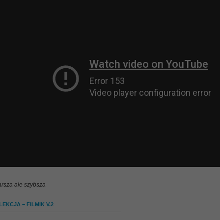
arsza ale szybsza
EKCJA – FILMIK V.2