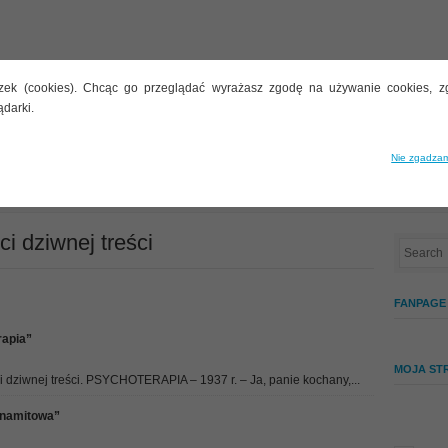
zek (cookies). Chcąc go przeglądać wyrażasz zgodę na używanie cookies, z
ądarki.
STYLARNIE
BUTELECZKI
INNE TEMATY
ALKOHOLE
Nie zgadzam
ści
i dziwnej treści
FANPAGE
Opowieści dziwnej treści –
rapia”
„Jeden kieliszek
MOJA ST
nie zaszkodzi!…”
dziwnej treści. PSYCHOTERAPIA – 1937 r. – Ja, panie kochany,...
ynamitowa”
27 PAŹDZIERNIKA 2016 ·
NO COMMENTS