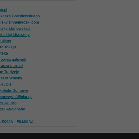
om.pl
ukasza Gołębiewskiego
isky zinnejbeczki.com
isky stanowski.it
rbskiej śliwowicy
mbicus
ko Tokaju
oteka
cownia nalewek
racza staroci
ne Tradycje
st of Whisky
2H5OH
lkohole-Domowe
omowych Winiarzy
zytwa.org
gar Aficjonado
EKCJA – FILMIK V.1