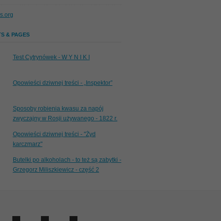
s.org
S & PAGES
Test Cytrynówek - W Y N I K I
Opowieści dziwnej treści - „Inspektor”
Sposoby robienia kwasu za napój
zwyczajny w Rosji używanego - 1822 r.
Opowieści dziwnej treści - "Żyd
karczmarz"
Butelki po alkoholach - to też są zabytki -
Grzegorz Miliszkiewicz - część 2