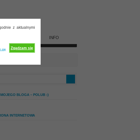
godnie z aktualnymi
WSPÓŁPRACA
INFO
Zgadzam się
 się
 MOJEGO BLOGA – POLUB :)
RONA INTERNETOWA