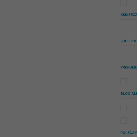
KSIĄŻEC
„OD LIK
PRENUME
BLOG AL
POLECAM 