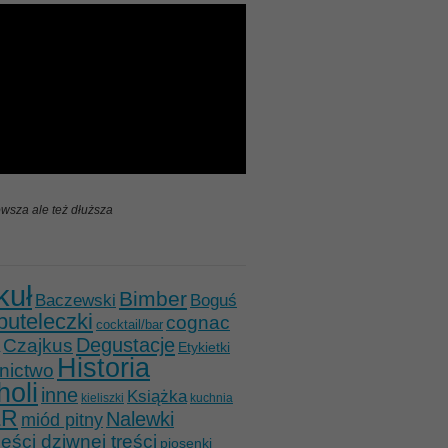
wsza ale też dłuższa
kuł
Bimber
Baczewski
Boguś
buteleczki
cognac
cocktail/bar
Degustacje
Czajkus
Etykietki
Historia
nictwo
holi
inne
Książka
kieliszki
kuchnia
ER
Nalewki
miód pitny
ści dziwnej treści
piosenki