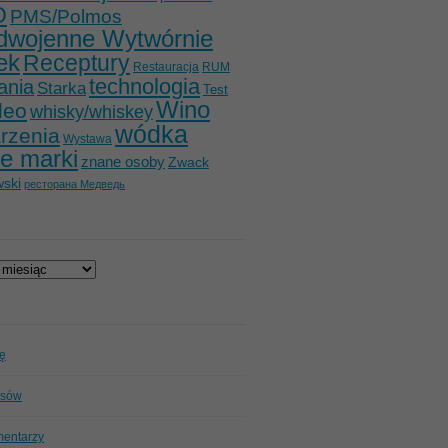
O
PMS/Polmos
dwojenne Wytwórnie
ek
Receptury
Restauracja
RUM
technologia
ania
Starka
Test
Wino
deo
whisky/whiskey
wódka
rzenia
Wystawa
e marki
znane osoby
Zwack
ski
ресторана Медведь
ię
isów
mentarzy