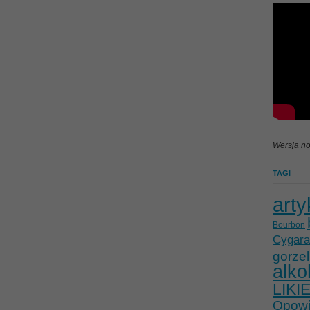
Wersja no
TAGI
arty
Bourbon
Cygara
gorzel
alko
LIKI
Opowie