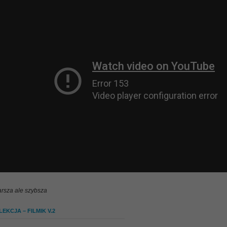
arsza ale szybsza
EKCJA – FILMIK V.2