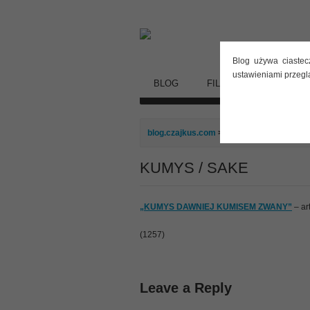
Blog używa ciastec
ustawieniami przegl
BLOG
FILMY
STARE DY
blog.czajkus.com
> KUMYS / SAKE
KUMYS / SAKE
„KUMYS DAWNIEJ KUMISEM ZWANY”
– ar
(1257)
Leave a Reply