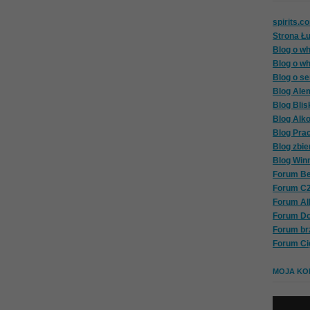
spirits.c
Strona Ł
Blog o wh
Blog o wh
Blog o se
Blog Ale
Blog Blis
Blog Alk
Blog Pra
Blog zbie
Blog Win
Forum Be
Forum C
Forum A
Forum D
Forum br
Forum Ci
MOJA KOL