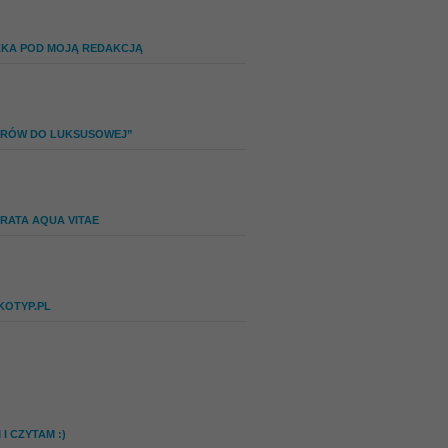
ZKA POD MOJĄ REDAKCJĄ
IERÓW DO LUKSUSOWEJ”
RATA AQUA VITAE
KOTYP.PL
I CZYTAM :)