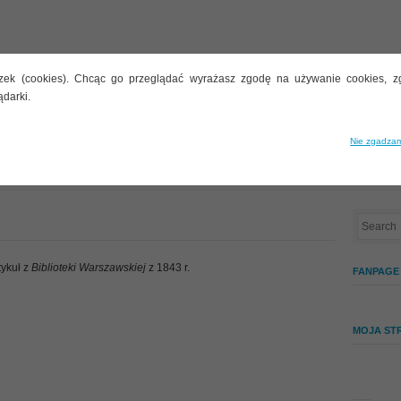
zek (cookies). Chcąc go przeglądać wyrażasz zgodę na używanie cookies, z
ądarki.
STYLARNIE
BUTELECZKI
INNE TEMATY
ALKOHOLE
Nie zgadzam
tykuł z
Biblioteki Warszawskiej
z 1843 r.
FANPAGE
MOJA ST