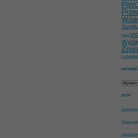
PIW
Prze
Wód
Spotk
vi
Tokaj
Wyda
Znan
Łobodow
ARCHIWA
Archiwa
META
Zaloguj s
Kanał wp
Kanał ko