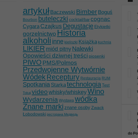
artykuł
Bimber
Baczewski
Boguś
buteleczki
cognac
cocktail/bar
Bourbon
Degustacje
Czajkus
Cygara
Etykietki
Historia
gorzelnictwo
alkoholi
inne
Książka
kieliszki
kuchnia
LIKIER
Nalewki
miód pitny
Opowieści dziwnej treści
piosenki
PIWO
PMS/Polmos
Przedwojenne Wytwórnie
Wódek
Receptury
Restauracja
RUM
technologia
Spotkania
Starka
Test
Wino
video
whisky/whiskey
Tokaj
wódka
Wydarzenia
Wystawa
Znane marki
znane osoby
Zwack
Łobodowski
ресторана Медведь
do Po