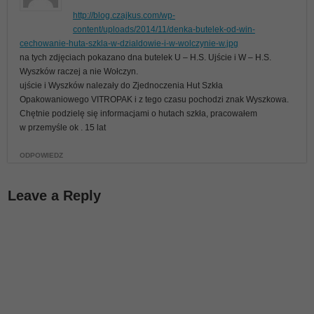
http://blog.czajkus.com/wp-
content/uploads/2014/11/denka-butelek-od-win-
cechowanie-huta-szkla-w-dzialdowie-i-w-wolczynie-w.jpg
na tych zdjęciach pokazano dna butelek U – H.S. Ujście i W – H.S.
Wyszków raczej a nie Wołczyn.
ujście i Wyszków nalezały do Zjednoczenia Hut Szkła
Opakowaniowego VITROPAK i z tego czasu pochodzi znak Wyszkowa.
Chętnie podzielę się informacjami o hutach szkła, pracowałem
w przemyśle ok . 15 lat
ODPOWIEDZ
Leave a Reply