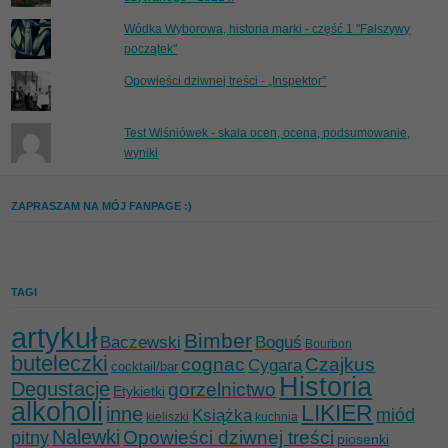
Wódka Wyborowa, historia marki - część 1 "Fałszywy
początek"
Opowieści dziwnej treści - „Inspektor”
Test Wiśniówek - skala ocen, ocena, podsumowanie,
wyniki
ZAPRASZAM NA MÓJ FANPAGE :)
TAGI
artykuł
Bimber
Baczewski
Boguś
Bourbon
buteleczki
cognac
Czajkus
Cygara
cocktail/bar
Historia
Degustacje
gorzelnictwo
Etykietki
alkoholi
LIKIER
inne
miód
Książka
kieliszki
kuchnia
Nalewki
Opowieści dziwnej treści
pitny
piosenki