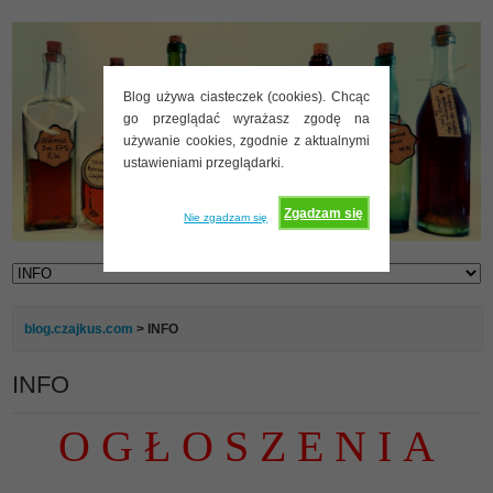
Blog używa ciasteczek (cookies). Chcąc
go przeglądać wyrażasz zgodę na
używanie cookies, zgodnie z aktualnymi
ustawieniami przeglądarki.
Zgadzam się
Nie zgadzam się
blog.czajkus.com
> INFO
INFO
O G Ł O S Z E N I A