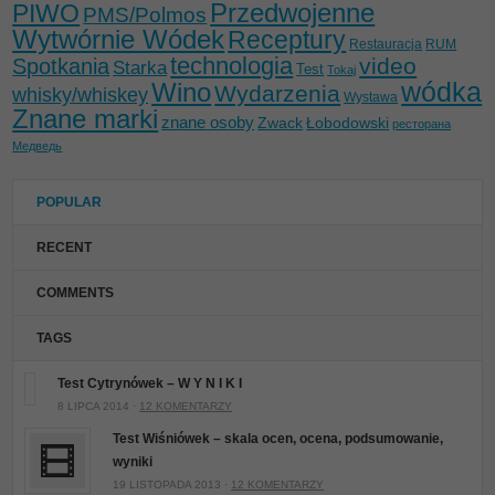
Przedwojenne
PIWO
PMS/Polmos
Wytwórnie Wódek
Receptury
Restauracja
RUM
technologia
video
Spotkania
Starka
Test
Tokaj
wódka
Wino
Wydarzenia
whisky/whiskey
Wystawa
Znane marki
znane osoby
Zwack
Łobodowski
ресторана
Медведь
POPULAR
RECENT
COMMENTS
TAGS
Test Cytrynówek – W Y N I K I
8 LIPCA 2014 ·
12 KOMENTARZY
Test Wiśniówek – skala ocen, ocena, podsumowanie,
wyniki
19 LISTOPADA 2013 ·
12 KOMENTARZY