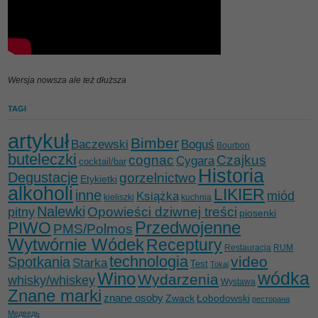
Wersja nowsza ale też dłuższa
TAGI
artykuł
Bimber
Baczewski
Boguś
Bourbon
buteleczki
cognac
Czajkus
Cygara
cocktail/bar
Historia
Degustacje
gorzelnictwo
Etykietki
alkoholi
LIKIER
inne
miód
Książka
kieliszki
kuchnia
Nalewki
Opowieści dziwnej treści
pitny
piosenki
Przedwojenne
PIWO
PMS/Polmos
Wytwórnie Wódek
Receptury
Restauracja
RUM
technologia
video
Spotkania
Starka
Test
Tokaj
wódka
Wino
Wydarzenia
whisky/whiskey
Wystawa
Znane marki
znane osoby
Zwack
Łobodowski
ресторана
Медведь