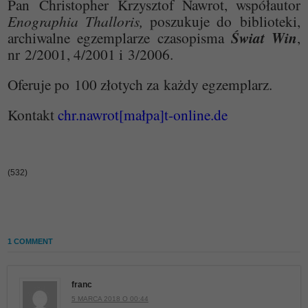
Pan Christopher Krzysztof Nawrot, współautor
Enographia Thalloris,
poszukuje do biblioteki,
archiwalne egzemplarze czasopisma
Świat Win
,
nr 2/2001, 4/2001 i 3/2006.
Oferuje po 100 złotych za każdy egzemplarz.
Kontakt
chr.nawrot[małpa]t-online.de
(532)
1 COMMENT
franc
5 MARCA 2018 O 00:44