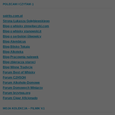
POLECAM I CZYTAM :)
spirits.com.pl
Strona Łukasza Gołębiewskiego
Blog o whisky zinnejbeczki.com
Blog o whisky stanowski.it
Blog o serbskiej śliwowicy
Blog Alembicus
Blog Blisko Tokaju
Blog Alkoteka
Blog Pracownia nalewek
Blog zbieracza staroci
Blog Winne Tradycje
Forum Best of Whisky
Forum C2H5OH
Forum Alkohole-Domowe
Forum Domowych Winiarzy
Forum brzytwa.org
Forum Cigar Aficjonado
MOJA KOLEKCJA – FILMIK V.1