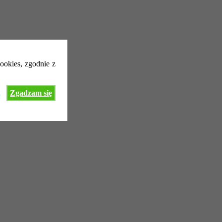
ookies, zgodnie z
Zgadzam się
ę