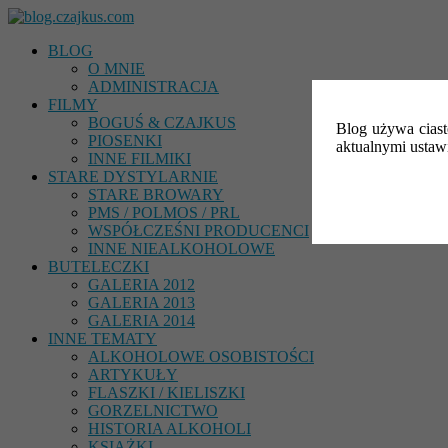
BLOG
O MNIE
ADMINISTRACJA
FILMY
BOGUŚ & CZAJKUS
Blog używa ciast
PIOSENKI
aktualnymi ustawi
INNE FILMIKI
STARE DYSTYLARNIE
STARE BROWARY
PMS / POLMOS / PRL
WSPÓŁCZEŚNI PRODUCENCI
INNE NIEALKOHOLOWE
BUTELECZKI
GALERIA 2012
GALERIA 2013
GALERIA 2014
INNE TEMATY
ALKOHOLOWE OSOBISTOŚCI
ARTYKUŁY
FLASZKI / KIELISZKI
GORZELNICTWO
HISTORIA ALKOHOLI
KSIĄŻKI