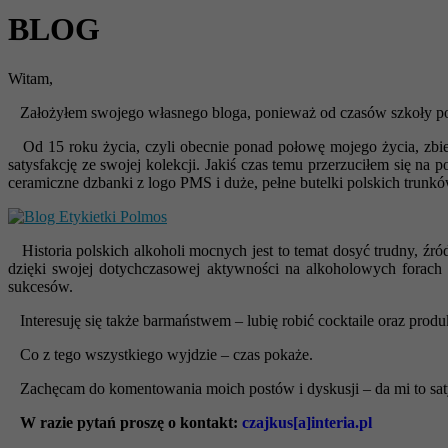
BLOG
Witam,
Założyłem swojego własnego bloga, ponieważ od czasów szkoły podsta
Od 15 roku życia, czyli obecnie ponad połowę mojego życia, zbiera
satysfakcję ze swojej kolekcji. Jakiś czas temu przerzuciłem się na
ceramiczne dzbanki z logo PMS i duże, pełne butelki polskich trunków
Historia polskich alkoholi mocnych jest to temat dosyć trudny, źród
dzięki swojej dotychczasowej aktywności na alkoholowych forach
sukcesów.
Interesuję się także barmaństwem – lubię robić cocktaile oraz produk
Co z tego wszystkiego wyjdzie – czas pokaże.
Zachęcam do komentowania moich postów i dyskusji – da mi to saty
W razie pytań proszę o kontakt:
czajkus[a]interia.pl