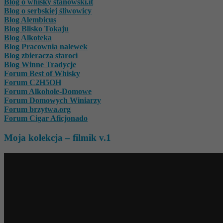
Blog o whisky stanowski.it
Blog o serbskiej śliwowicy
Blog Alembicus
Blog Blisko Tokaju
Blog Alkoteka
Blog Pracownia nalewek
Blog zbieracza staroci
Blog Winne Tradycje
Forum Best of Whisky
Forum C2H5OH
Forum Alkohole-Domowe
Forum Domowych Winiarzy
Forum brzytwa.org
Forum Cigar Aficjonado
Moja kolekcja – filmik v.1