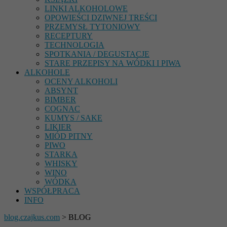
LINKI ALKOHOLOWE
OPOWIEŚCI DZIWNEJ TREŚCI
PRZEMYSŁ TYTONIOWY
RECEPTURY
TECHNOLOGIA
SPOTKANIA / DEGUSTACJE
STARE PRZEPISY NA WÓDKI I PIWA
ALKOHOLE
OCENY ALKOHOLI
ABSYNT
BIMBER
COGNAC
KUMYS / SAKE
LIKIER
MIÓD PITNY
PIWO
STARKA
WHISKY
WINO
WÓDKA
WSPÓŁPRACA
INFO
blog.czajkus.com
> BLOG