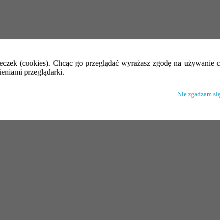
eczek (cookies). Chcąc go przeglądać wyrażasz zgodę na używanie c
eniami przeglądarki.
Nie zgadzam si