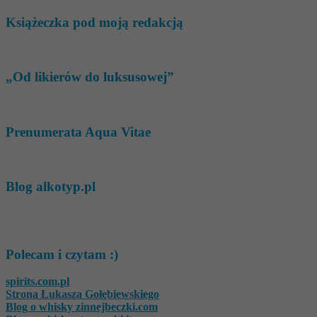
Książeczka pod moją redakcją
„Od likierów do luksusowej”
Prenumerata Aqua Vitae
Blog alkotyp.pl
Polecam i czytam :)
spirits.com.pl
Strona Łukasza Gołębiewskiego
Blog o whisky zinnejbeczki.com