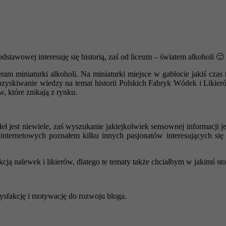
wowej interesuję się historią, zaś od liceum – światem alkoholi 🙂 Z
m miniaturki alkoholi. Na miniaturki miejsce w gablocie jakiś czas t
 pozyskiwanie wiedzy na temat historii Polskich Fabryk Wódek i Likier
, które znikają z rynku.
eł jest niewiele, zaś wyszukanie jakiejkolwiek sensownej informacji j
 internetowych poznałem kilku innych pasjonatów interesujących si
cją nalewek i likierów, dlatego te tematy także chciałbym w jakimś st
sfakcję i motywację do rozwoju bloga.