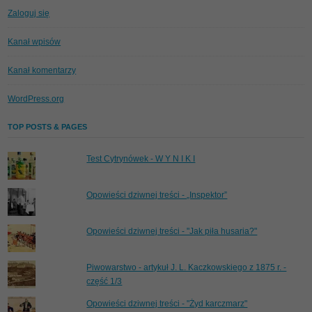
Zaloguj się
Kanał wpisów
Kanał komentarzy
WordPress.org
TOP POSTS & PAGES
Test Cytrynówek - W Y N I K I
Opowieści dziwnej treści - „Inspektor”
Opowieści dziwnej treści - "Jak piła husaria?"
Piwowarstwo - artykuł J. L. Kaczkowskiego z 1875 r. -
część 1/3
Opowieści dziwnej treści - "Żyd karczmarz"