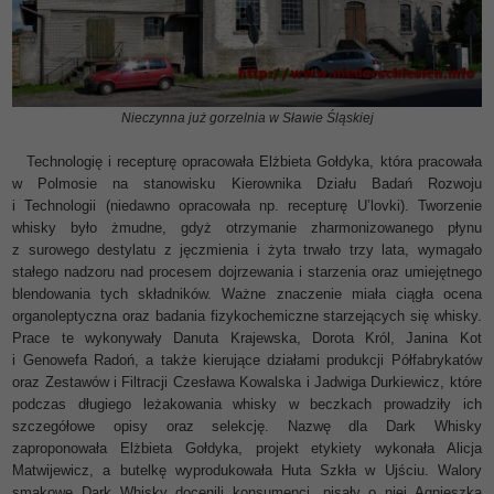
Nieczynna już gorzelnia w Sławie Śląskiej
Technologię i recepturę opracowała Elżbieta Gołdyka, która pracowała
w Polmosie na stanowisku Kierownika Działu Badań Rozwoju
i Technologii (niedawno opracowała np. recepturę U’lovki). Tworzenie
whisky było żmudne, gdyż otrzymanie zharmonizowanego płynu
z surowego destylatu z jęczmienia i żyta trwało trzy lata, wymagało
stałego nadzoru nad procesem dojrzewania i starzenia oraz umiejętnego
blendowania tych składników. Ważne znaczenie miała ciągła ocena
organoleptyczna oraz badania fizykochemiczne starzejących się whisky.
Prace te wykonywały Danuta Krajewska, Dorota Król, Janina Kot
i Genowefa Radoń, a także kierujące działami produkcji Półfabrykatów
oraz Zestawów i Filtracji Czesława Kowalska i Jadwiga Durkiewicz, które
podczas długiego leżakowania whisky w beczkach prowadziły ich
szczegółowe opisy oraz selekcję. Nazwę dla Dark Whisky
zaproponowała Elżbieta Gołdyka, projekt etykiety wykonała Alicja
Matwijewicz, a butelkę wyprodukowała Huta Szkła w Ujściu. Walory
smakowe Dark Whisky docenili konsumenci, pisały o niej Agnieszka