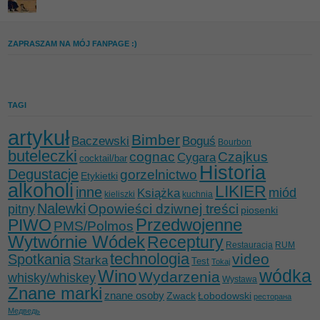
ZAPRASZAM NA MÓJ FANPAGE :)
TAGI
artykuł
Bimber
Baczewski
Boguś
Bourbon
buteleczki
cognac
Czajkus
Cygara
cocktail/bar
Historia
Degustacje
gorzelnictwo
Etykietki
alkoholi
LIKIER
inne
miód
Książka
kieliszki
kuchnia
Nalewki
Opowieści dziwnej treści
pitny
piosenki
Przedwojenne
PIWO
PMS/Polmos
Wytwórnie Wódek
Receptury
Restauracja
RUM
technologia
video
Spotkania
Starka
Test
Tokaj
wódka
Wino
Wydarzenia
whisky/whiskey
Wystawa
Znane marki
znane osoby
Zwack
Łobodowski
ресторана
Медведь