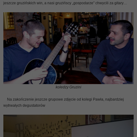
jeszcze gruzińskich win, a nasi gruzińscy „gospodarze” chwycili za gitary…
koledzy Gruzini
Na zakończenie jeszcze grupowe zdjęcie od kolegi Pawła, najbardziej
wytrwałych degustatorów