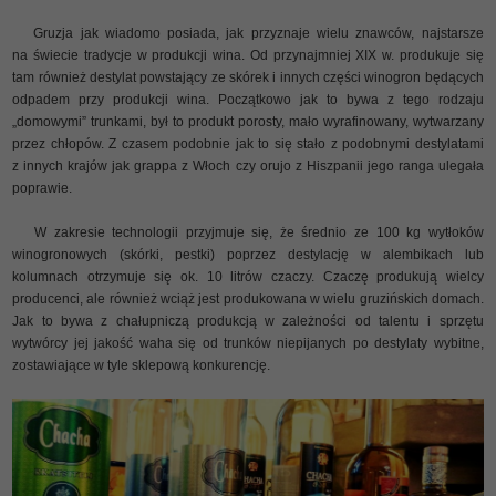
Gruzja jak wiadomo posiada, jak przyznaje wielu znawców, najstarsze
na świecie tradycje w produkcji wina. Od przynajmniej XIX w. produkuje się
tam również destylat powstający ze skórek i innych części winogron będących
odpadem przy produkcji wina. Początkowo jak to bywa z tego rodzaju
„domowymi” trunkami, był to produkt porosty, mało wyrafinowany, wytwarzany
przez chłopów. Z czasem podobnie jak to się stało z podobnymi destylatami
z innych krajów jak grappa z Włoch czy orujo z Hiszpanii jego ranga ulegała
poprawie.
W zakresie technologii przyjmuje się, że średnio ze 100 kg wytłoków
winogronowych (skórki, pestki) poprzez destylację w alembikach lub
kolumnach otrzymuje się ok. 10 litrów czaczy. Czaczę produkują wielcy
producenci, ale również wciąż jest produkowana w wielu gruzińskich domach.
Jak to bywa z chałupniczą produkcją w zależności od talentu i sprzętu
wytwórcy jej jakość waha się od trunków niepijanych po destylaty wybitne,
zostawiające w tyle sklepową konkurencję.