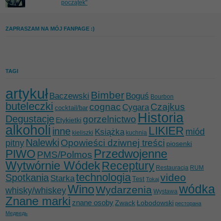
początek"
ZAPRASZAM NA MÓJ FANPAGE :)
TAGI
artykuł
Bimber
Baczewski
Boguś
Bourbon
buteleczki
cognac
Czajkus
Cygara
cocktail/bar
Historia
Degustacje
gorzelnictwo
Etykietki
alkoholi
LIKIER
inne
miód
Książka
kieliszki
kuchnia
Nalewki
Opowieści dziwnej treści
pitny
piosenki
Przedwojenne
PIWO
PMS/Polmos
Wytwórnie Wódek
Receptury
Restauracja
RUM
technologia
video
Spotkania
Starka
Test
Tokaj
wódka
Wino
Wydarzenia
whisky/whiskey
Wystawa
Znane marki
znane osoby
Zwack
Łobodowski
ресторана
Медведь