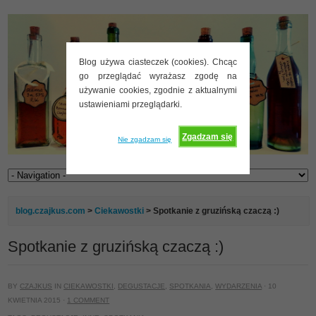
Blog używa ciasteczek (cookies). Chcąc
go przeglądać wyrażasz zgodę na
używanie cookies, zgodnie z aktualnymi
ustawieniami przeglądarki.
Zgadzam się
Nie zgadzam się
blog.czajkus.com
>
Ciekawostki
> Spotkanie z gruzińską czaczą :)
Spotkanie z gruzińską czaczą :)
BY
CZAJKUS
IN
CIEKAWOSTKI
,
DEGUSTACJE
,
SPOTKANIA
,
WYDARZENIA
· 10
KWIETNIA 2015 ·
1 COMMENT