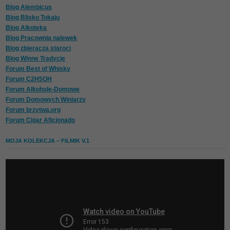
Blog Alembicus
Blog Blisko Tokaju
Blog Alkoteka
Blog Pracownia nalewek
Blog zbieracza staroci
Blog Winne Tradycje
Forum Best of Whisky
Forum C2H5OH
Forum Alkohole-Domowe
Forum Domowych Winiarzy
Forum brzytwa.org
Forum Cigar Aficjonado
MOJA KOLEKCJA – FILMIK V.1