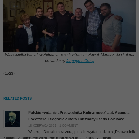
Właścicielka Klimatów Południa, koledzy Gruzini, Paweł, Mariusz, Ja i kolega
prowadzący
fanpage o Gruzji
(1523)
RELATED POSTS
Polskie wydanie „Przewodnika Kulinarnego” aut. Augusta
Escoffiera. Biografia autora i nieznany list do Polaków!
18 CZERWCA 2021 ·
1 COMMENT
Witam, Dostałem wczoraj polskie wydanie dzieła „Przewodnik
Kulinarny” autorstwa wielkiego mistrza sztuki kulinarnej Augusta...