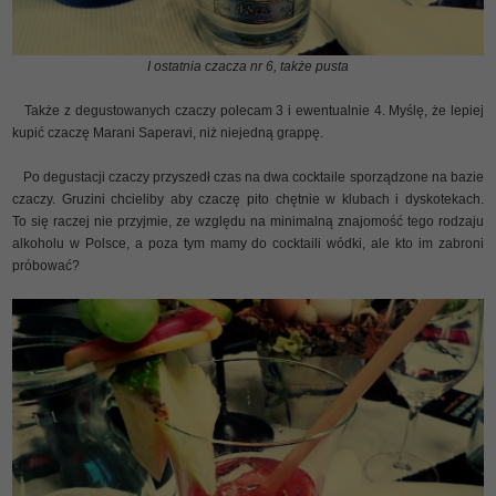
I ostatnia czacza nr 6, także pusta
Także z degustowanych czaczy polecam 3 i ewentualnie 4. Myślę, że lepiej
kupić czaczę Marani Saperavi, niż niejedną grappę.
Po degustacji czaczy przyszedł czas na dwa cocktaile sporządzone na bazie
czaczy. Gruzini chcieliby aby czaczę pito chętnie w klubach i dyskotekach.
To się raczej nie przyjmie, ze względu na minimalną znajomość tego rodzaju
alkoholu w Polsce, a poza tym mamy do cocktaili wódki, ale kto im zabroni
próbować?