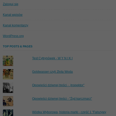
Zaloguj się
Kanał wpisów
Kanał komentarzy
WordPress.org
TOP POSTS & PAGES
Test Cytrynówek - W Y N I K I
Goldwasser czyli Złota Woda
Opowieści dziwnej treści - „Inspektor”
Opowieści dziwnej treści - "Żyd karczmarz"
Wódka Wyborowa, historia marki - część 1 "Fałszywy