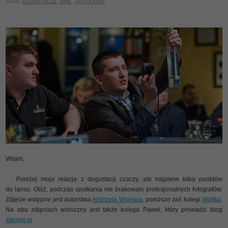
TAGS:
DEGUSTACJE
,
INNE
,
SPOTKANIA
Witam,
Poniżej moja relacja z degustacji czaczy, ale najpierw kilka punktów
do lansu. Otóż, podczas spotkania nie brakowało profesjonalnych fotografów.
Zdjęcie wstępne jest autorstwa
Andrzeja Wojnara
, poniższe zaś kolegi
Wojtka
.
Na obu zdjęciach widoczny jest także kolega Paweł, który prowadzi blog
alkotyp.pl