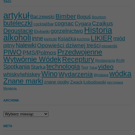
TAGI
artykuł
Bimber
Baczewski
Boguś
Bourbon
buteleczki
cognac
Czajkus
Cygara
cocktail/bar
Historia
Degustacje
gorzelnictwo
Etykietki
alkoholi
LIKIER
inne
miód
Książka
kieliszki
kuchnia
Nalewki
Opowieści dziwnej treści
pitny
piosenki
Przedwojenne
PIWO
PMS/Polmos
Wytwórnie Wódek
Receptury
Restauracja
RUM
technologia
video
Spotkania
Starka
Test
Tokaj
wódka
Wino
Wydarzenia
whisky/whiskey
Wystawa
Znane marki
znane osoby
Zwack
Łobodowski
ресторана
Медведь
ARCHIWA
Archiwa
META