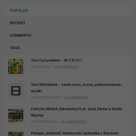
POPULAR
RECENT
COMMENTS
TAGS
Test Cytrynówek – W Y N I K I
8 LIPCA 2014 ·
12 KOMENTARZY
Test Wiśniówek – skala ocen, ocena, podsumowanie,
wyniki
19 LISTOPADA 2013 ·
12 KOMENTARZY
Fabryka Wódek Zdrowotnych dr. Jana Zduna w Rabie
Wyżnej
23 KWIETNIA 2014 ·
10 KOMENTARZY
Polugar, polskość buteleczek i polemika z Borisem