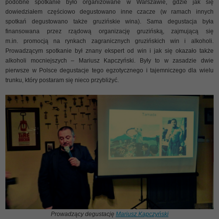
podobne spotkanie było organizowane w Warszawie, gdzie jak się
dowiedziałem częściowo degustowano inne czacze (w ramach innych
spotkań degustowano także gruzińskie wina). Sama degustacja była
finansowana przez rządową organizację gruzińską, zajmującą się
m.in. promocją na rynkach zagranicznych gruzińskich win i alkoholi.
Prowadzącym spotkanie był znany ekspert od win i jak się okazało także
alkoholi mocniejszych – Mariusz Kapczyński. Były to w zasadzie dwie
pierwsze w Polsce degustacje tego egzotycznego i tajemniczego dla wielu
trunku, który postaram się nieco przybliżyć.
Prowadzący degustację
Mariusz Kapczyński