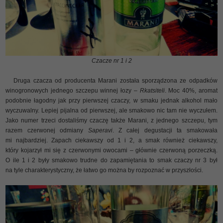
Czacze nr 1 i 2
Druga czacza od producenta Marani została sporządzona ze odpadków
winogronowych jednego szczepu winnej łozy –
Rkatsiteli
. Moc 40%, aromat
podobnie łagodny jak przy pierwszej czaczy, w smaku jednak alkohol mało
wyczuwalny. Lepiej pijalna od pierwszej, ale smakowo nic tam nie wyczułem.
Jako numer trzeci dostaliśmy czaczę także Marani, z jednego szczepu, tym
razem czerwonej odmiany
Saperavi
. Z całej degustacji ta smakowała
mi najbardziej. Zapach ciekawszy od 1 i 2, a smak również ciekawszy,
który kojarzył mi się z czerwonymi owocami – głównie czerwoną porzeczką.
O ile 1 i 2 były smakowo trudne do zapamiętania to smak czaczy nr 3 był
na tyle charakterystyczny, że łatwo go można by rozpoznać w przyszłości.