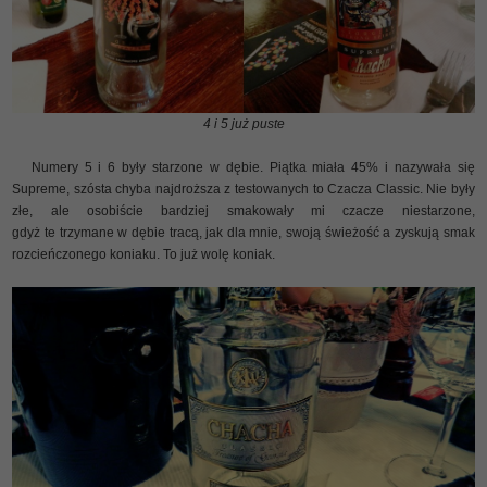
4 i 5 już puste
Numery 5 i 6 były starzone w dębie. Piątka miała 45% i nazywała się
Supreme, szósta chyba najdroższa z testowanych to Czacza Classic. Nie były
złe, ale osobiście bardziej smakowały mi czacze niestarzone,
gdyż te trzymane w dębie tracą, jak dla mnie, swoją świeżość a zyskują smak
rozcieńczonego koniaku. To już wolę koniak.