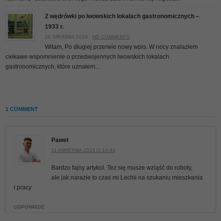
Z wędrówki po lwowskich lokalach gastronomicznych –
1933 r.
28 GRUDNIA 2019 ·
NO COMMENTS
Witam, Po długiej przerwie nowy wpis. W nocy znalazłem
ciekawe wspomnienie o przedwojennych lwowskich lokalach
gastronomicznych, które uznałem...
1 COMMENT
Paweł
11 KWIETNIA 2015 O 14:44
Bardzo fajny artykol. Tez się musze wziąść do roboty,
ale jak narazie to czas mi Lechii na szukaniu mieszkania
i pracy
ODPOWIEDZ