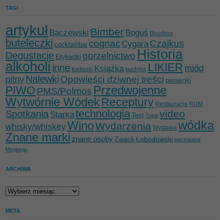
TAGI
artykuł
Bimber
Baczewski
Boguś
Bourbon
buteleczki
cognac
Czajkus
Cygara
cocktail/bar
Historia
Degustacje
gorzelnictwo
Etykietki
alkoholi
LIKIER
inne
miód
Książka
kieliszki
kuchnia
Nalewki
Opowieści dziwnej treści
pitny
piosenki
Przedwojenne
PIWO
PMS/Polmos
Wytwórnie Wódek
Receptury
Restauracja
RUM
technologia
video
Spotkania
Starka
Test
Tokaj
wódka
Wino
Wydarzenia
whisky/whiskey
Wystawa
Znane marki
znane osoby
Zwack
Łobodowski
ресторана
Медведь
ARCHIWA
Archiwa
META