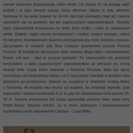
niemal corocznie przygotowuję różne drinki. Od ponad 15 lat dostaję jakiś
budżet i w jego ramach kupuję różne alkohole. Gdyby to były alkohole
markowe to na wiele butelek by mi nie starczyło pieniędzy, stąd też zawsze
opierałem się na polskich, ale też zagranicznych odpowiednikach. Niestety
dany odpowiednik funkcjonuje na rynku dość krótko i znika ze sklepowych
półek. Dlatego ciągle muszę kombinować i szukać czegoś nowego, rutyna
mi nie grozi. Podstawowym likierem, przynajmniej dla mnie, jest blue curacao.
Zaczynałem w czasach gdy Blue Curacao produkował jeszcze Polmos
Poznań. W komplecie był jeszcze likier miętowy Magic Mint i brzoskwiniowy
Peach coś tam – ktoś je jeszcze pamięta? Po zakończeniu ich produkcji
korzystałem z jakiś zagranicznych odpowiedników aż wreszcie na scenę
wszedł likier Carpe Diem niebieski z Polmosu Wrocław, który był sporo
mocniejszy od oryginalnego Bolsa i ze 2 razy tańszy. Niestety w zeszłym roku
przestano go produkować. Zawsze na szczęście w obwodzie zostają likiery
z Tooranka. W zeszłym roku trochę ich kupiłem, bo zmieniali etykietki, była
wyprzedaż i butelka kosztowała 9-11 zł, gdy ich standardowa cena wynosi 25-
35 zł. Toorank produkował (bo chyba zaprzestał) ulubiony likier mojej żony
Pafait Amour (Idealna miłość). Za to moim ulubionym i nieodżałowanym
trunkiembył polski odpowiednik Campari – Capri Bitter.