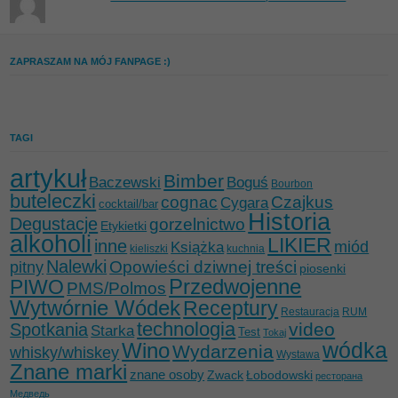
ZAPRASZAM NA MÓJ FANPAGE :)
TAGI
artykuł
Bimber
Baczewski
Boguś
Bourbon
buteleczki
cognac
Czajkus
Cygara
cocktail/bar
Historia
Degustacje
gorzelnictwo
Etykietki
alkoholi
LIKIER
inne
miód
Książka
kieliszki
kuchnia
Nalewki
Opowieści dziwnej treści
pitny
piosenki
Przedwojenne
PIWO
PMS/Polmos
Wytwórnie Wódek
Receptury
Restauracja
RUM
technologia
video
Spotkania
Starka
Test
Tokaj
wódka
Wino
Wydarzenia
whisky/whiskey
Wystawa
Znane marki
znane osoby
Zwack
Łobodowski
ресторана
Медведь