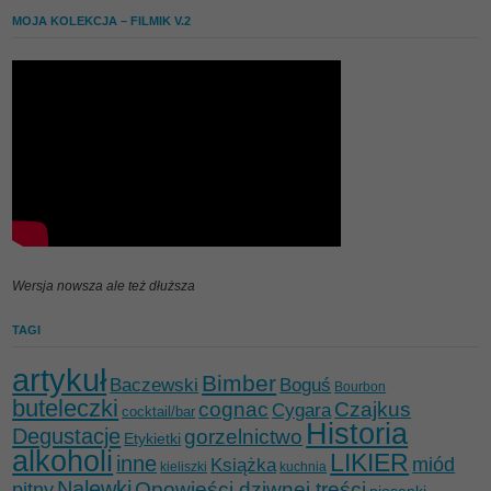
MOJA KOLEKCJA – FILMIK V.2
Wersja nowsza ale też dłuższa
TAGI
artykuł
Bimber
Baczewski
Boguś
Bourbon
buteleczki
cognac
Czajkus
Cygara
cocktail/bar
Historia
Degustacje
gorzelnictwo
Etykietki
alkoholi
LIKIER
inne
miód
Książka
kieliszki
kuchnia
Nalewki
Opowieści dziwnej treści
pitny