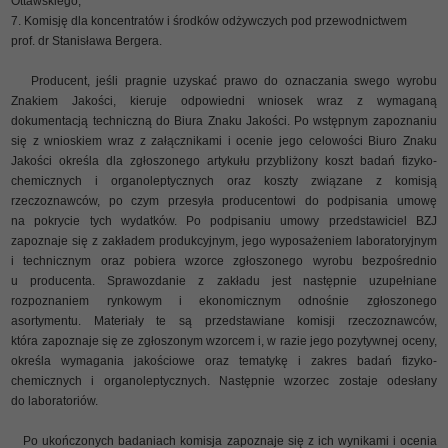
Ottawskiego;
Komisję dla koncentratów i środków odżywczych pod przewodnictwem
prof. dr Stanisława Bergera.
Producent, jeśli pragnie uzyskać prawo do oznaczania swego wyrobu
Znakiem Jakości, kieruje odpowiedni wniosek wraz z wymaganą
dokumentacją techniczną do Biura Znaku Jakości. Po wstępnym zapoznaniu
się z wnioskiem wraz z załącznikami i ocenie jego celowości Biuro Znaku
Jakości określa dla zgłoszonego artykułu przybliżony koszt badań fizyko-
chemicznych i organoleptycznych oraz koszty związane z komisją
rzeczoznawców, po czym przesyła producentowi do podpisania umowę
na pokrycie tych wydatków. Po podpisaniu umowy przedstawiciel BZJ
zapoznaje się z zakładem produkcyjnym, jego wyposażeniem laboratoryjnym
i technicznym oraz pobiera wzorce zgłoszonego wyrobu bezpośrednio
u producenta. Sprawozdanie z zakładu jest następnie uzupełniane
rozpoznaniem rynkowym i ekonomicznym odnośnie zgłoszonego
asortymentu. Materiały te są przedstawiane komisji rzeczoznawców,
która zapoznaje się ze zgłoszonym wzorcem i, w razie jego pozytywnej oceny,
określa wymagania jakościowe oraz tematykę i zakres badań fizyko-
chemicznych i organoleptycznych. Następnie wzorzec zostaje odesłany
do laboratoriów.
Po ukończonych badaniach komisja zapoznaje się z ich wynikami i ocenia