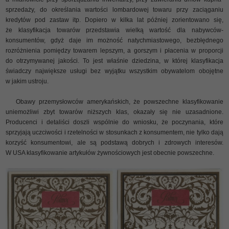
sprzedaży, do określania wartości lombardowej towaru przy zaciąganiu
kredytów pod zastaw itp. Dopiero w kilka lat później zorientowano się,
że klasyfikacja towarów przedstawia wielką wartość dla nabywców-
konsumentów, gdyż daje im możność natychmiastowego, bezbłędnego
rozróżnienia pomiędzy towarem lepszym, a gorszym i płacenia w proporcji
do otrzymywanej jakości. To jest właśnie dziedzina, w której klasyfikacja
świadczy największe usługi bez wyjątku wszystkim obywatelom obojętne
w jakim ustroju.
Obawy przemysłowców amerykańskich, że powszechne klasyfikowanie
uniemożliwi zbyt towarów niższych klas, okazały się nie uzasadnione.
Producenci i detaliści doszli wspólnie do wniosku, że poczynania, które
sprzyjają uczciwości i rzetelności w stosunkach z konsumentem, nie tylko dają
korzyść konsumentowi, ale są podstawą dobrych i zdrowych interesów.
W USA klasyfikowanie artykułów żywnościowych jest obecnie powszechne.