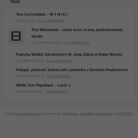
TAGS
Test Cytrynówek – W Y N I K I
8 LIPCA 2014 ·
12 KOMENTARZY
Test Wiśniówek – skala ocen, ocena, podsumowanie,
wyniki
19 LISTOPADA 2013 ·
12 KOMENTARZY
Fabryka Wódek Zdrowotnych dr. Jana Zduna w Rabie Wyżnej
23 KWIETNIA 2014 ·
10 KOMENTARZY
Polugar, polskość buteleczek i polemika z Borisem Rodionovem
8 LISTOPADA 2013 ·
8 KOMENTARZY
Wielki Test Pigwówek – część 1
3 KWIETNIA 2015 ·
7 KOMENTARZY
© 2026
blog.czajkus.com
. Powered by
WordPress
.
Deadline Responsive
by
AWESEM
.