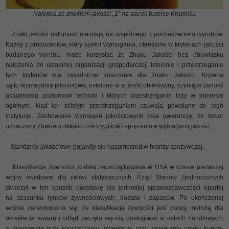
Nalepka ze znakiem jakości „1” na starek butelce Krupniku
Znaki jakości natomiast nie mają nic wspólnego z pochodzeniem wyrobów.
Każdy z producentów, który spełni wymagania, określone w kryteriach jakości
badanego wyrobu, może korzystać ze Znaku Jakości bez obowiązku
należenia do ustalonej organizacji gospodarczej. Istnienie i przestrzeganie
tych kryteriów ma zasadnicze znaczenie dla Znaku Jakości. Kryteria
są to wymagania jakościowe, ustalone w sposób obiektywny, czyniące zadość
aktualnemu poziomowi techniki i których przestrzeganie leży w interesie
ogólnym. Nad ich ścisłym przestrzeganiem czuwają powołane do tego
instytucje. Zachowanie wymagań jakościowych daje gwarancję, że towar
oznaczony Znakiem Jakości rzeczywiście reprezentuje wymaganą jakość.
Standardy jakościowe pojawiły się nasamprzód w branży spożywczej.
Klasyfikacja żywności została zapoczątkowana w USA w czasie pierwszej
wojny światowej dla celów statystycznych. Rząd Stanów Zjednoczonych
stworzył w ten sposób podstawę dla jednolitej sprawozdawczości opartej
na szacunku rynków żywnościowych, dostaw i zapasów. Po ukończonej
wojnie zorientowano się, że klasyfikacja żywności jest dobrą metodą dla
określenia towaru i odtąd zaczęto się nią posługiwać w celach handlowych,
a mianowicie przy sporządzaniu inwentarzy, przy zawieraniu umów kupna-