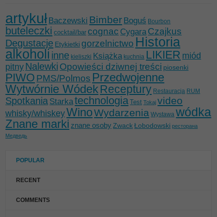
artykuł
Bimber
Baczewski
Boguś
Bourbon
buteleczki
cognac
Czajkus
Cygara
cocktail/bar
Historia
Degustacje
gorzelnictwo
Etykietki
alkoholi
LIKIER
inne
miód
Książka
kieliszki
kuchnia
Nalewki
Opowieści dziwnej treści
pitny
piosenki
Przedwojenne
PIWO
PMS/Polmos
Wytwórnie Wódek
Receptury
Restauracja
RUM
technologia
video
Spotkania
Starka
Test
Tokaj
wódka
Wino
Wydarzenia
whisky/whiskey
Wystawa
Znane marki
znane osoby
Zwack
Łobodowski
ресторана
Медведь
POPULAR
RECENT
COMMENTS