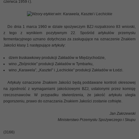
czerwca 1959 r.).
Wzory etykiet win: Karawela, Kasztel i Lechickie
Do dnia 1 marca 1960 w dziale spożywczym BZJ rozpatrzono 83 wnioski,
z tego z wynikiem pozytywnym 22. Spośród artykułów przemysłu
fermentacyjnego uznano dotychczas za zasługujące na oznaczenie Znakiem
Jakości klasy 1 następujące artykuły:
dżem truskawkowy produkcji Zakładów w Międzychodzie,
wino „Zbójnickie” produkcji Zakładów w Tymbarku,
wino „Karawela”, „Kasztel” i „Lechickie” produkcji Zakładów w Łodzi.
Artykuły oznaczone Znakiem Jakości będą poddawane kontroli okresowej
na zgodność z wymaganiami jakościowymi BZJ, ustalonymi przez komisję
rzeczoznawców. W przypadku stwierdzenia, że jakość artykułu uległa
pogorszeniu, prawo do oznaczania Znakiem Jakości zostanie cofnięte.
Jan Zakrzewski
Ministerstwo Przemysłu Spożywczego i Skupu
(3166)