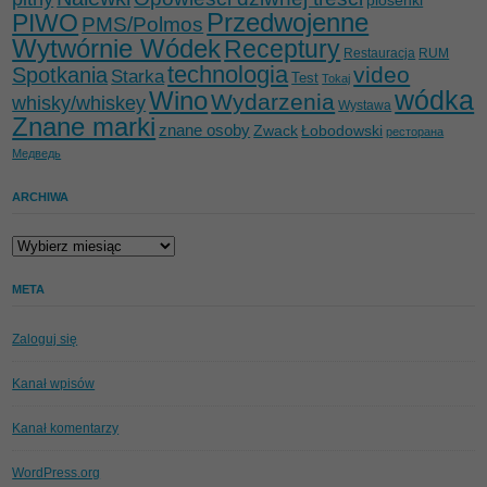
piosenki
Przedwojenne
PIWO
PMS/Polmos
Wytwórnie Wódek
Receptury
Restauracja
RUM
technologia
video
Spotkania
Starka
Test
Tokaj
wódka
Wino
Wydarzenia
whisky/whiskey
Wystawa
Znane marki
znane osoby
Zwack
Łobodowski
ресторана
Медведь
ARCHIWA
Archiwa
META
Zaloguj się
Kanał wpisów
Kanał komentarzy
WordPress.org