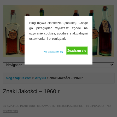
Blog używa ciasteczek (cookies). Chcąc
go przeglądać wyrażasz zgodę na
używanie cookies, zgodnie z aktualnymi
ustawieniami przeglądarki.
Zgadzam się
Nie zgadzam się
blog.czajkus.com
>
Artykuł
> Znaki Jakości – 1960 r.
Znaki Jakości – 1960 r.
BY
CZAJKUS
IN
ARTYKUŁ
,
CIEKAWOSTKI
,
HISTORIA ALKOHOLI
· 15 LIPCA 2015 ·
NO
COMMENTS