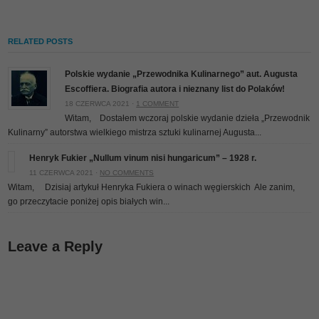
RELATED POSTS
Polskie wydanie „Przewodnika Kulinarnego” aut. Augusta
Escoffiera. Biografia autora i nieznany list do Polaków!
18 CZERWCA 2021 ·
1 COMMENT
Witam, Dostałem wczoraj polskie wydanie dzieła „Przewodnik
Kulinarny” autorstwa wielkiego mistrza sztuki kulinarnej Augusta...
Henryk Fukier „Nullum vinum nisi hungaricum” – 1928 r.
11 CZERWCA 2021 ·
NO COMMENTS
Witam, Dzisiaj artykuł Henryka Fukiera o winach węgierskich
Ale zanim,
go przeczytacie poniżej opis białych win...
Leave a Reply