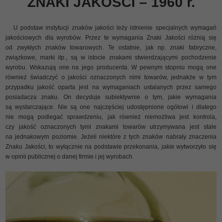
ZNAKI JAKOŚCI – 1960 r.
U podstaw instytucji znaków jakości leży istnienie specjalnych wymagań
jakościowych dla wyrobów. Przez te wymagania Znaki Jakości różnią się
od zwykłych znaków towarowych. Te ostatnie, jak np. znaki fabryczne,
związkowe, marki itp., są w istocie znakami stwierdzającymi pochodzenie
wyrobu. Wskazują one na jego producenta. W pewnym stopniu mogą one
również świadczyć o jakości oznaczonych nimi towarów, jednakże w tym
przypadku jakość oparta jest na wymaganiach ustalanych przez samego
posiadacza znaku. On decyduje subiektywnie o tym, jakie wymagania
są wystarczające. Nie są one najczęściej udostępnione ogółowi i dlatego
nie mogą podlegać sprawdzeniu, jak również niemożliwa jest kontrola,
czy jakość oznaczonych tymi znakami towarów utrzymywana jest stale
na jednakowym poziomie. Jeżeli niektóre z tych znaków nabrały znaczenia
Znaku Jakości, to wyłącznie na podstawie przekonania, jakie wytworzyło się
w opinii publicznej o danej firmie i jej wyrobach.