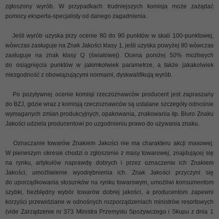
zgłoszony wyrób. W przypadkach trudniejszych komisja może zażądać
pomocy eksperta-specjalisty od danego zagadnienia.
Jeśli wyrób uzyska przy ocenie 80 do 90 punktów w skali 100-punktowej,
wówczas zasługuje na Znak Jakości klasy 1, jeśli uzyska powyżej 90 wówczas
zasługuje na znak klasy Q (światowej). Ocena poniżej 50% możliwych
do osiągnięcia punktów w jakimkolwiek parametrze, a także jakakolwiek
niezgodność z obowiązującymi normami, dyskwalifikują wyrób.
Po pozytywnej ocenie komisji rzeczoznawców producent jest zapraszany
do BZJ, gdzie wraz z komisją rzeczoznawców są ustalane szczegóły odnośnie
wymaganych zmian produkcyjnych, opakowania, znakowania itp. Biuro Znaku
Jakości udziela producentowi po uzgodnieniu prawo do używania znaku.
Oznaczanie towarów Znakiem Jakości nie ma charakteru akcji masowej.
W pierwszym okresie chodzi o zgłoszenie z masy towarowej, znajdującej się
na rynku, artykułów naprawdę dobrych i przez oznaczenie ich Znakiem
Jakości, umożliwienie wyodrębnienia ich. Znak Jakości przyczyni się
do uporządkowania stosunków na rynku towarowym, umożliwi konsumentom
szybki, bezbłędny wybór towarów dobrej jakości, a producentom zapewni
korzyści przewidziane w odnośnych rozporządzeniach ministrów resortowych
(vide Zarządzenie nr 373 Ministra Przemysłu Spożywczego i Skupu z dnia 1