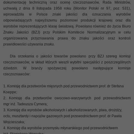
dokumentację techniczną oraz ocenę rzeczoznawców, Rada Ministrów,
uchwałą z dnia 8 listopada 1958 roku (Monitor Polski nr 97, poz. 531),
wprowadziła w Polsce znaki jakości dla oznaczania wyrobów
odpowiadających najwyższemu poziomowi produkcji krajowej oraz dla
wyrobów reprezentujących klasę światową. Powołano również do życia Biuro
Znaku Jakości (BZJ) przy Polskim Komitecie Normalizacyjnym w celu
organizowania przyznawania prawa do znaku jakości oraz kontroli
prawidłowości używania znaku.
Dla orzekania o jakości towarów powołano przy BZJ szereg komisji
rzeczoznawców, w skład których weszli wybitni specjaliści z poszczególnych
dziedzin. W branży spożywczej powołano następujące komisje
rzeczoznawców:
Komisję dla przetworów mięsnych pod przewodnictwem prof. dr Stefana
Koeppe;
Komisję dla przetworów owocowo-warzywnych pod przewodnictwem
mgr inż. Tadeusza Cymera;
Komisję dla wyrobów alkoholowych i alkoholizowanych, piwa, drożdży,
octu, musztardy i napojów gazowych pod przewodnictwem prof. dr Pawła
Wojcieszaka;
Komisję dla wyrobów przemysłu młynarskiego pod przewodnictwem