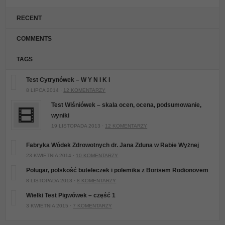
RECENT
COMMENTS
TAGS
Test Cytrynówek – W Y N I K I
8 LIPCA 2014 ·
12 KOMENTARZY
Test Wiśniówek – skala ocen, ocena, podsumowanie,
wyniki
19 LISTOPADA 2013 ·
12 KOMENTARZY
Fabryka Wódek Zdrowotnych dr. Jana Zduna w Rabie Wyżnej
23 KWIETNIA 2014 ·
10 KOMENTARZY
Polugar, polskość buteleczek i polemika z Borisem Rodionovem
8 LISTOPADA 2013 ·
8 KOMENTARZY
Wielki Test Pigwówek – część 1
3 KWIETNIA 2015 ·
7 KOMENTARZY