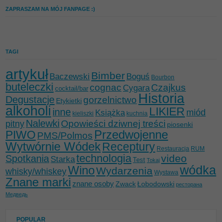
ZAPRASZAM NA MÓJ FANPAGE :)
TAGI
artykuł
Bimber
Baczewski
Boguś
Bourbon
buteleczki
cognac
Czajkus
Cygara
cocktail/bar
Historia
Degustacje
gorzelnictwo
Etykietki
alkoholi
LIKIER
inne
miód
Książka
kieliszki
kuchnia
Nalewki
Opowieści dziwnej treści
pitny
piosenki
Przedwojenne
PIWO
PMS/Polmos
Wytwórnie Wódek
Receptury
Restauracja
RUM
technologia
video
Spotkania
Starka
Test
Tokaj
wódka
Wino
Wydarzenia
whisky/whiskey
Wystawa
Znane marki
znane osoby
Zwack
Łobodowski
ресторана
Медведь
POPULAR