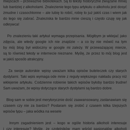
miejscach – przeważnie bibliotekach. Są to teksty historyczne związane mniej
lub bardziej z alkoholami. Znalezienie tego typu artykułu o alkoholu jest dosyć
żmudne i czasochłonne – ale lubię to robić, robię to już jakiś czas i wiem jak
do tego się zabrać. Znaleziska te bardzo mnie cieszą i często czuję się jak
odkrywca!
Po znalezieniu taki artykuł wymaga przepisania. Mógłbym je wklejać jako
zdjęcia, ale wtedy google ich nie znajdzie – a co by nie mówić na tym
by mój blog był widoczny w google mi zależy. W przeważającej mierze,
są to również teksty w internecie nieznane. Myślę, że przez to mój blog jest
w jakiś sposób atrakcyjny.
Za swoje autorskie wpisy uważam kilka opisów buteleczek czy starych
dystylarni. Taki wpis wymaga ode mnie z reguły większego nakładu pracy niż
wklejenie artykułu. Codzienne robienie takich wpisów byłoby bardzo trudne!
Sam uważam, że wpisy dotyczące starych dystylarni są bardzo dobre.
Blog sam w sobie jest merytorycznie dość zaawansowany, zastanawiam się
czasem czy nie za bardzo? Postaram się zrobić z czasem kilka lżejszych
wpisów typu – jaka wódka na wesele
Innym zagadnieniem jest – kogo w ogóle historia alkoholi interesuje
i czy interesuje? Myślę, że czytelników mam wśród pasjonatów alkoholi