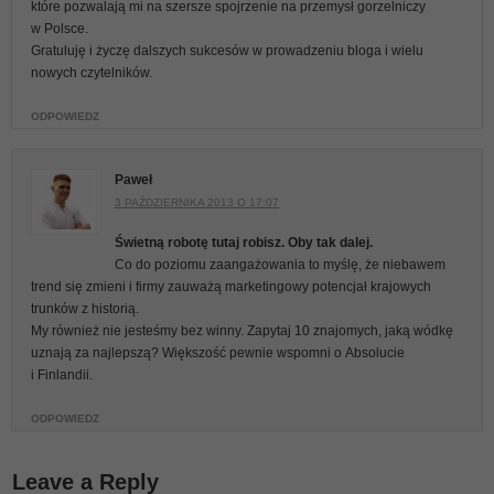
które pozwalają mi na szersze spojrzenie na przemysł gorzelniczy
w Polsce.
Gratuluję i życzę dalszych sukcesów w prowadzeniu bloga i wielu
nowych czytelników.
ODPOWIEDZ
Paweł
3 PAŹDZIERNIKA 2013 O 17:07
Świetną robotę tutaj robisz. Oby tak dalej.
Co do poziomu zaangażowania to myślę, że niebawem
trend się zmieni i firmy zauważą marketingowy potencjał krajowych
trunków z historią.
My również nie jesteśmy bez winny. Zapytaj 10 znajomych, jaką wódkę
uznają za najlepszą? Większość pewnie wspomni o Absolucie
i Finlandii.
ODPOWIEDZ
Leave a Reply