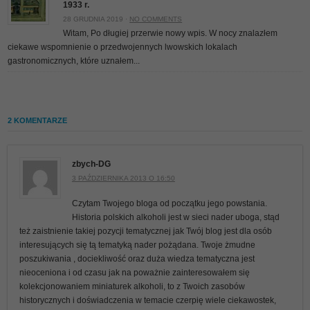
1933 r.
28 GRUDNIA 2019 ·
NO COMMENTS
Witam, Po długiej przerwie nowy wpis. W nocy znalazłem
ciekawe wspomnienie o przedwojennych lwowskich lokalach
gastronomicznych, które uznałem...
2 KOMENTARZE
zbych-DG
3 PAŹDZIERNIKA 2013 O 16:50
Czytam Twojego bloga od początku jego powstania.
Historia polskich alkoholi jest w sieci nader uboga, stąd
też zaistnienie takiej pozycji tematycznej jak Twój blog jest dla osób
interesujących się tą tematyką nader pożądana. Twoje żmudne
poszukiwania , dociekliwość oraz duża wiedza tematyczna jest
nieoceniona i od czasu jak na poważnie zainteresowałem się
kolekcjonowaniem miniaturek alkoholi, to z Twoich zasobów
historycznych i doświadczenia w temacie czerpię wiele ciekawostek,