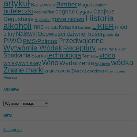
artykuł
Bimber
Baczewski
Boguś
Bourbon
buteleczki
cognac
Czajkus
Cygara
cocktail/bar
Historia
Degustacje
gorzelnictwo
Etykietki
alkoholi
LIKIER
inne
miód
Książka
kieliszki
kuchnia
Nalewki
Opowieści dziwnej treści
pitny
piosenki
Przedwojenne
PIWO
PMS/Polmos
Wytwórnie Wódek
Receptury
Restauracja
RUM
technologia
video
Spotkania
Starka
Test
Tokaj
wódka
Wino
Wydarzenia
whisky/whiskey
Wystawa
Znane marki
znane osoby
Zwack
Łobodowski
ресторана
Медведь
ARCHIWA
Archiwa
META
Zaloguj się