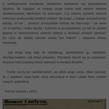
tj. kolekcjonerów miniaturek, destylerów, barmanów czy sprzedawców
alkoholu. By zaglądać na mojego bloga trzeba mieć pewnie większe
zainteresowanie alkoholem niż przeciętne. Czy historia polskich alkoholi
interesuje producentów polskich wódek? Jak dotąd, z mojego doświadczenia
wynika, że nie … polskich producentów historia nie interesuje – nie wiem
czy to wynika z braku wiedzy i trudności w jej pozyskaniu czy też ze zwykłej
głupoty w niezrozumieniu wartości tradycji w promocji polskich alkoholi?
Bo czym np. byłaby szkocka whisky bez historii? – zapewne whisky
niemiecką.
Jak dotąd blog daje mi satysfakcję, samodzielnie go założyłem,
skonfigurowałem i jak dotąd prowadzę. Wizualnie staram się go poprawiać.
W planie mam poprawę moich zdolności w montażu filmików.
Trochę rzeczy już opublikowałem, ale wiele wciąż czeka
Mam nadzieję,
że z upływem czasu będę coraz mocniejszy w sieci i dzięki temu zyskam
nowych czytelników.
Poniżej obrazek z 1935 r.