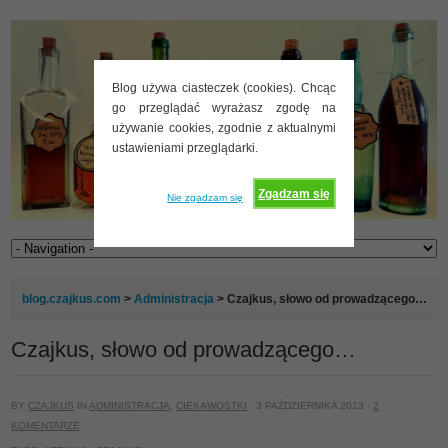
Blog używa ciasteczek (cookies). Chcąc
go przeglądać wyrażasz zgodę na
używanie cookies, zgodnie z aktualnymi
ustawieniami przeglądarki.
Zgadzam się
Nie zgadzam się
blog.czajkus.com
>
Administracja
> Czajkus, słowo od prowadzącego…
Czajkus, słowo od prowadzącego…
BY
CZAJKUS
IN
ADMINISTRACJA
,
CIEKAWOSTKI
· 3 PAŹDZIERNIKA 2013 ·
2
KOMENTARZE