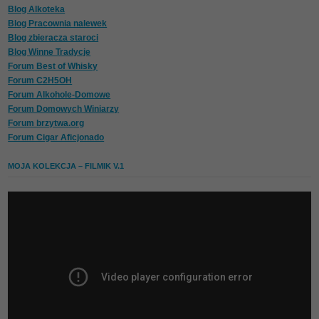
Blog Alkoteka
Blog Pracownia nalewek
Blog zbieracza staroci
Blog Winne Tradycje
Forum Best of Whisky
Forum C2H5OH
Forum Alkohole-Domowe
Forum Domowych Winiarzy
Forum brzytwa.org
Forum Cigar Aficjonado
MOJA KOLEKCJA – FILMIK V.1