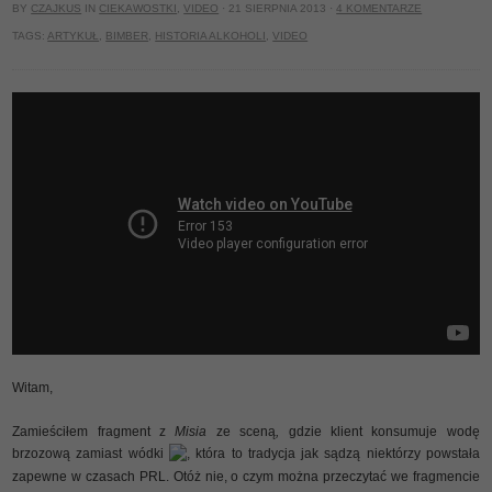
BY
CZAJKUS
IN
CIEKAWOSTKI
,
VIDEO
· 21 SIERPNIA 2013 ·
4 KOMENTARZE
TAGS:
ARTYKUŁ
,
BIMBER
,
HISTORIA ALKOHOLI
,
VIDEO
Witam,
Zamieściłem fragment z
Misia
ze sceną
,
gdzie klient konsumuje wodę
brzozową zamiast wódki
, która to tradycja jak sądzą niektórzy powstała
zapewne w czasach PRL. Otóż nie, o czym można przeczytać we fragmencie