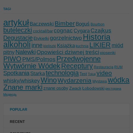
TAGI
artykuł
Bimber
Baczewski
Boguś
Bourbon
buteleczki
cognac
Czajkus
Cygara
cocktail/bar
Historia
Degustacje
gorzelnictwo
Etykietki
alkoholi
LIKIER
inne
miód
Książka
kieliszki
kuchnia
Nalewki
Opowieści dziwnej treści
pitny
piosenki
Przedwojenne
PIWO
PMS/Polmos
Wytwórnie Wódek
Receptury
Restauracja
RUM
technologia
video
Spotkania
Starka
Test
Tokaj
wódka
Wino
Wydarzenia
whisky/whiskey
Wystawa
Znane marki
znane osoby
Zwack
Łobodowski
ресторана
Медведь
POPULAR
RECENT