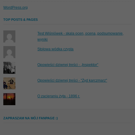
WordPress.org
TOP POSTS & PAGES
Test Wiśniówek - skala ocen, ocena, podsumowanie,
wyniki
Stołowa wódka czysta
Opowieści dziwnej treści - „Inspektor”
Opowieści dziwnej treści - "Żyd karczmarz"
O zacieraniu żyta - 1896 r.
ZAPRASZAM NA MÓJ FANPAGE :)