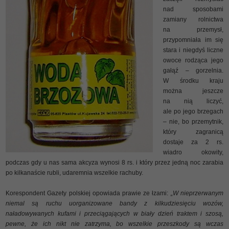
nad sposobami
zamiany rolnictwa
na przemysł,
przypomniała im się
stara i niegdyś liczne
owoce rodząca jego
gałąź – gorzelnia.
W środku kraju
można jeszcze
na nią liczyć,
ale po jego brzegach
– nie, bo przemytnik,
który zagranicą
dostaje za 2 rs.
wiadro okowity,
podczas gdy u nas sama akcyza wynosi 8 rs. i który przez jedną noc zarabia
po kilkanaście rubli, udaremnia wszelkie rachuby.
Korespondent Gazety polskiej opowiada prawie ze łzami:
„W nieprzerwanym
niemal są ruchu uorganizowane bandy z kilkudziesięciu wozów,
naładowywanych kufami i przeciągających w biały dzień traktem i szosą,
pewne, że ich nikt nie zatrzyma, bo wszelkie przeszkody są wczas