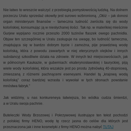
Nie łatwo to wreszcie walczyć z przebiegłą pomysłowością ludzką. Na dolnem
porzeczu Uralu sprzedaż okowity jest surowo wzbronioną. „Otóż – jak donosi
organ ministeryum finansów – tameczna ludność zwróciła się do wody
kolońskiej, konsumując ją w niesłychanej ilości. Tak np. w maleńkiej mieścinie
Gurjew wypijano rocznie przeszło 2000 tuzinów flaszek owego pachnidła.
Objaw ten szczególniej w Uralu zasługuje na uwagę, bo ludność tameczna,
znajdująca się w bardzo dobrym bycie i zamożna, pije prawdziwą wodę
kolońską, która z powodu zawartych w niej eterycznych olejków i innych
substancyj szkodliwie działa na zdrowie. W innych też miejscowościach, jak
w północnym Kaukazie, w guberniach: ekaterynosławskiej i tauryckiej, piją
wiele wody kolońskiej, która wszakże jest po prostu żytniówką 40-stopniową,
zmieszaną z różnemi pachnącemi eseneyami. Handel tą „krajową wodą
kolońską” coraz bardziej wzrasta i wywołał w tych stronach powstanie
mnóstwa fabryk.”
Jak widzimy, u nas konkureneya łatwiejsza, bo wódka cudza śmierdzi,
a w Uralu swoja pachnie.
Buteleczki Wody Brzozowej i Pokrzywowej ilustrujące ten tekst pochodzi
z polskiej firmy HENO, wodę tę rzecz jasna do celów dla których jest
przeznaczona jak i inne kosmetyki z firmy HENO można nabyć
TUTAJ