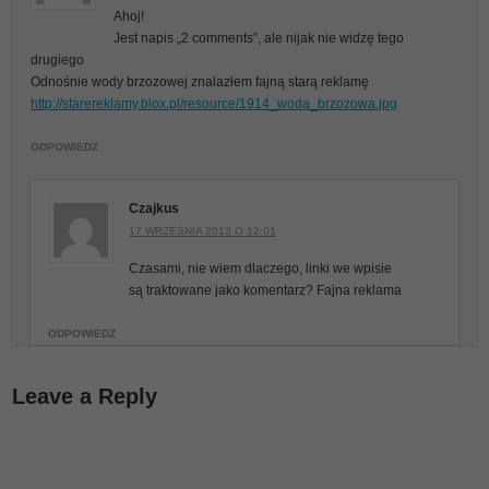
Ahoj!
Jest napis „2 comments”, ale nijak nie widzę tego
drugiego
Odnośnie wody brzozowej znalazłem fajną starą reklamę
http://starereklamy.blox.pl/resource/1914_woda_brzozowa.jpg
ODPOWIEDZ
Czajkus
17 WRZEŚNIA 2013 O 12:01
Czasami, nie wiem dlaczego, linki we wpisie
są traktowane jako komentarz? Fajna reklama
ODPOWIEDZ
Leave a Reply