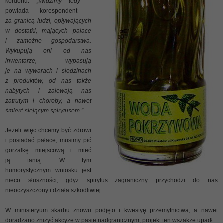
kordonu.
„Widzimy tedy
–
powiada korespondent –
za granicą ludzi, opływających
w dostatki, mających pałace
i zamożne gospodarstwa.
Wykupują oni od nas
inwentarze, wypasują
je na wywarach i słodzinach
z produktów, od nas także
nabytych i zalewają nas
zatrutym i choroby, a nawet
śmierć siejącym spirytusem.”
Jeżeli więc chcemy być zdrowi
i posiadać pałace, musimy pić
gorzałkę miejscową i mieć
ją tanią. W tym
humorystycznym wniosku jest
nieco słuszności, gdyż spirytus zagraniczny przychodzi do nas
nieoczyszczony i działa szkodliwiej.
W ministeryum skarbu znowu podjęto i kwestyę przemytnictwa, a nawet
doradzano zniżyć akcyzę w pasie nadgranicznym; projekt ten wszakże upadł.