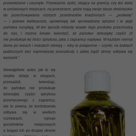
przewidziane i usunięte. Przeważnie żydzi, stojący na granicy, czy też dalej
w umówionych miejscach, na przestrzeni, gdzie mają swoje stacje złodziejskie
do przechowywania różnych przedmiotów kradzionych — „podwały”
— i gotowe kwitaryusze, uprawniają tak sprowadzany spirytus i w głąb
państwa rozsyłają. W ten sposób miliardy wiader tego produktu przechodzą
do nas, i można śmiało twierdzić, że państwo dziesiątej części (!)
nie produkuje tej ilości spirytusu, jaka z zagranicy napływa. W każdym niemal
domu po wsiach i miastach istnieją – niby to potajemne – szynki; na traktach
publicznych bez najmniejszej przeszkody z jakiej bądź strony odbywa się
wyszynk.”
Niewątpliwie autor, jak to się
zwykle dzieje w elegiach,
przesadził, twierdząc,
że państwo nie produkuje
dziesiątej części spirytusu
przemycanego z zagranicy;
ale to pewna, że kontrabanda
odbywa się w wielkich
rozmiarach, rujnuje
gorzelników miejscowych
a bogaci ich po drugiej stronie