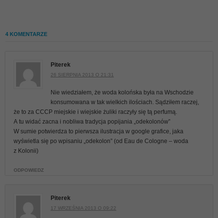
4 KOMENTARZE
Piterek
26 SIERPNIA 2013 O 21:31
Nie wiedziałem, że woda kolońska była na Wschodzie
konsumowana w tak wielkich ilościach. Sądziłem raczej,
że to za CCCP miejskie i wiejskie żuliki raczyły się tą perfumą.
A tu widać zacna i nobliwa tradycja popijania „odekolonów”
W sumie potwierdza to pierwsza ilustracja w google grafice, jaka
wyświetla się po wpisaniu „odekolon” (od Eau de Cologne – woda
z Kolonii)
ODPOWIEDZ
Piterek
17 WRZEŚNIA 2013 O 09:22