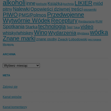
alkoholi
LIKIER
inne
miód
Książka
kieliszki
kuchnia
Nalewki
Opowieści dziwnej treści
pitny
piosenki
Przedwojenne
PIWO
PMS/Polmos
Wytwórnie Wódek
Receptury
Restauracja
RUM
technologia
video
Spotkania
Starka
Test
Tokaj
wódka
Wino
Wydarzenia
whisky/whiskey
Wystawa
Znane marki
znane osoby
Zwack
Łobodowski
ресторана
Медведь
ARCHIWA
Archiwa
META
Zaloguj się
Kanał wpisów
Kanał komentarzy