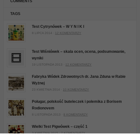
COMMENTS
TAGS
Test Cytrynówek – W Y N I K I
8 LIPCA 2014 ·
12 KOMENTARZY
Test Wiśniówek – skala ocen, ocena, podsumowanie,
wyniki
19 LISTOPADA 2013 ·
12 KOMENTARZY
Fabryka Wódek Zdrowotnych dr. Jana Zduna w Rabie
Wyżnej
23 KWIETNIA 2014 ·
10 KOMENTARZY
Polugar, polskość buteleczek i polemika z Borisem
Rodionovem
8 LISTOPADA 2013 ·
8 KOMENTARZY
Wielki Test Pigwówek – część 1
3 KWIETNIA 2015 ·
7 KOMENTARZY