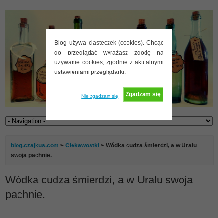
Blog używa ciasteczek (cookies). Chcąc
go przeglądać wyrażasz zgodę na
używanie cookies, zgodnie z aktualnymi
ustawieniami przeglądarki.
Zgadzam się
Nie zgadzam się
blog.czajkus.com
>
Ciekawostki
> Wódka cudza śmierdzi, a w Uralu
swoja pachnie.
Wódka cudza śmierdzi, a w Uralu swoja
pachnie.