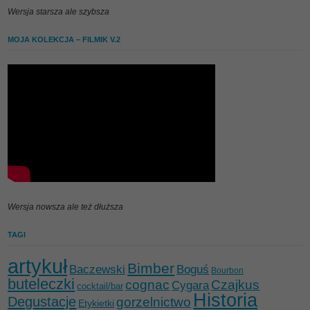
Wersja starsza ale szybsza
MOJA KOLEKCJA – FILMIK V.2
Wersja nowsza ale też dłuższa
TAGI
artykuł
Bimber
Baczewski
Boguś
Bourbon
buteleczki
cognac
Czajkus
Cygara
cocktail/bar
Historia
Degustacje
gorzelnictwo
Etykietki