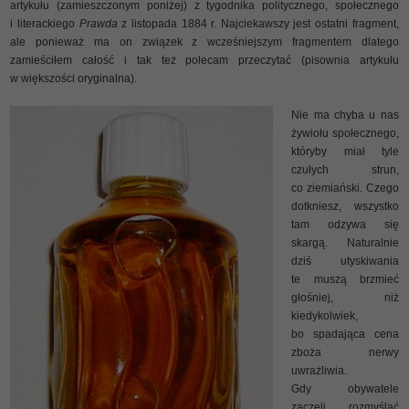
artykułu (zamieszczonym poniżej) z tygodnika politycznego, społecznego
i literackiego
Prawda
z listopada 1884 r. Najciekawszy jest ostatni fragment,
ale ponieważ ma on związek z wcześniejszym fragmentem dlatego
zamieściłem całość i tak też polecam przeczytać (pisownia artykułu
w większości oryginalna).
Nie ma c
hyba u nas
żywiołu społecznego,
któryby miał tyle
czułych strun,
co ziemiański. Czego
dotkniesz, wszystko
tam odzywa się
skargą. Naturalnie
dziś utyskiwania
te muszą brzmieć
głośniej, niż
kiedykolwiek,
bo spadająca cena
zboża nerwy
uwrażliwia.
Gdy obywatele
zaczęli rozmyślać