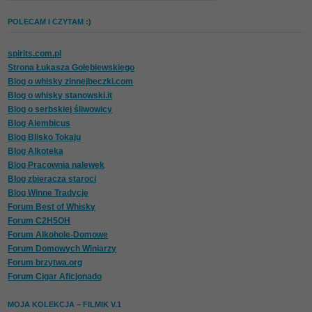
POLECAM I CZYTAM :)
spirits.com.pl
Strona Łukasza Gołębiewskiego
Blog o whisky zinnejbeczki.com
Blog o whisky stanowski.it
Blog o serbskiej śliwowicy
Blog Alembicus
Blog Blisko Tokaju
Blog Alkoteka
Blog Pracownia nalewek
Blog zbieracza staroci
Blog Winne Tradycje
Forum Best of Whisky
Forum C2H5OH
Forum Alkohole-Domowe
Forum Domowych Winiarzy
Forum brzytwa.org
Forum Cigar Aficjonado
MOJA KOLEKCJA – FILMIK V.1