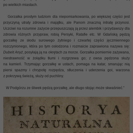
po wielkich miastach.
Gorzałka prostym ludziom dla niepomiarkowania, po większej części jest
przyczyną utraty zdrowia i majątku, ale Panom znaczną intratę przynosi.
Uczciwi na rozumne zażycie przepuszczają ją przez alembik i przydawszy dla
zdrowia różnych przypraw, robią Persyki, Ratafie etc. W Gdańską pędzą
gorzałkę ze słodu surowego żytniego i czwartej części jęczmiennego
rozczynionego, która po tym osłodzona i rozmaicie zaprawiona nazywa się:
Dubelt Anyż
, posyłają ją na okrętach za morze. Gorzałka pomiernie zażywana,
niestrawność w żołądku tłumi i rozgrzewa go; z owsa pędzona służy
na kamień. Trzymając gorzałkę w ustach, pomaga na katar, smarując nią
piersi spazmy i chrypotę rozpędza, stłuczenia i uderzenia goi, warzona
z pokrzywą świeżą, służy od puchliny.
W Podgórzu ze śliwek pędzą gorzałkę, ale długo stojąc może skwaśnieć.”