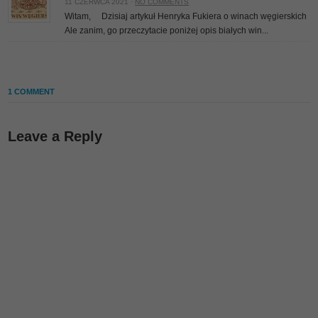
11 CZERWCA 2021 ·
NO COMMENTS
Witam, Dzisiaj artykuł Henryka Fukiera o winach węgierskich
Ale zanim, go przeczytacie poniżej opis białych win...
1 COMMENT
Leave a Reply