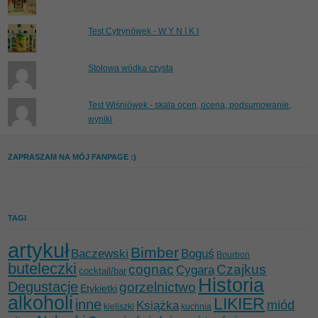
Test Cytrynówek - W Y N I K I
Stołowa wódka czysta
Test Wiśniówek - skala ocen, ocena, podsumowanie,
wyniki
ZAPRASZAM NA MÓJ FANPAGE :)
TAGI
artykuł
Bimber
Baczewski
Boguś
Bourbon
buteleczki
cognac
Czajkus
Cygara
cocktail/bar
Historia
Degustacje
gorzelnictwo
Etykietki
alkoholi
LIKIER
inne
miód
Książka
kieliszki
kuchnia