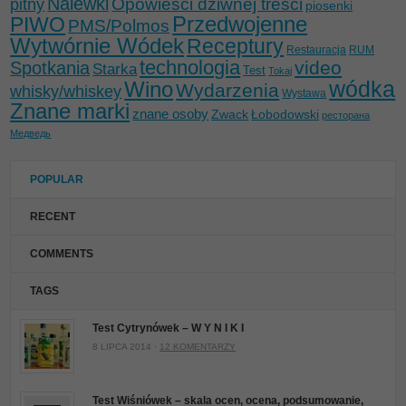
Nalewki
Opowieści dziwnej treści
pitny
piosenki
Przedwojenne
PIWO
PMS/Polmos
Wytwórnie Wódek
Receptury
Restauracja
RUM
technologia
video
Spotkania
Starka
Test
Tokaj
wódka
Wino
Wydarzenia
whisky/whiskey
Wystawa
Znane marki
znane osoby
Zwack
Łobodowski
ресторана
Медведь
POPULAR
RECENT
COMMENTS
TAGS
Test Cytrynówek – W Y N I K I
8 LIPCA 2014 ·
12 KOMENTARZY
Test Wiśniówek – skala ocen, ocena, podsumowanie,