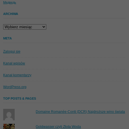
Медведь
ARCHIWA
Archiwa
META
Zaloguj się
Kanał wpisów
Kanał komentarzy
WordPress.org
TOP POSTS & PAGES
Domaine Romanée-Conti (DCR) Najdroższe wino świata
Goldwasser czyli Złota Woda