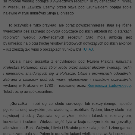
są robione według bodajże XV-wiecznych receptur. To by oznaczało ni mniej,
ni więcej, że Zawisza Czarny przed bitwa pod Grunwaldem popijał sobie
nalewkę w stylu Imbirówki Stryja Dionizego
To oczywiście tylko przykład, ale coraz powszechniejsze stają się różne
twierdzenia bez żadnego pokrycia dotyczące polskich alkoholi np. o starkach
robionych według XVII-wiecznych receptur. Stąd moją ambicją jest
by umieścić na blogu trochę tekstów źródłowych dotyczących polskich alkoholi
– już zresztą taki wpis o początkach trunków był
TUTAJ
.
Dzisiaj hasło gorzałka z encyklopedii pod tytułem
Historia naturalna
Królestwa Polskiego, czyli zbiór krótki przez alfabet ułożony zwierząt, roślin
i minerałów, znajdujących się w Polszcze, Litwie i prowincjach odpadłych.
Zebrana z pisarzów godnych wiary, rękopismów i świadków oczywistych
,
wydanej w Krakowie w 1783 r., napisanej przez
Remigiusza Ładowskiego
.
Tekst trochę uwspółcześniłem.
„
Gorzałka
– robi się ze słodu surowego lub rozczynionego, sposób
pędzenia onej wszystkim jest wiadomy, a osobliwie Żydom, którzy około niej
najwięcej chodzą. Zaprawia się anyżem, zielem tatarskim, rozmarynem,
korzeniami i cukrem. Większa część żyta w kraju naszym idzie na gorzałkę,
albowiem na Rusi, Wołyniu, Litwie i Ukrainie przez całą jesień i zimę garnce
gorzałczane palą się. Potem tę gorzałkę kufami wielkimi przewożą i sprzedają