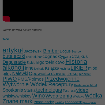
Wersja nowsza ale też dłuższa
TAGI
artykuł
Bimber
Baczewski
Boguś
Bourbon
buteleczki
cognac
Czajkus
Cygara
cocktail/bar
Historia
Degustacje
gorzelnictwo
Etykietki
alkoholi
LIKIER
inne
miód
Książka
kieliszki
kuchnia
Nalewki
Opowieści dziwnej treści
pitny
piosenki
Przedwojenne
PIWO
PMS/Polmos
Wytwórnie Wódek
Receptury
Restauracja
RUM
technologia
video
Spotkania
Starka
Test
Tokaj
wódka
Wino
Wydarzenia
whisky/whiskey
Wystawa
Znane marki
znane osoby
Zwack
Łobodowski
ресторана