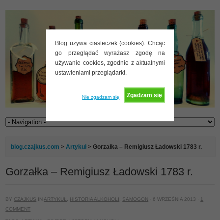
Blog używa ciasteczek (cookies). Chcąc
go przeglądać wyrażasz zgodę na
używanie cookies, zgodnie z aktualnymi
ustawieniami przeglądarki.
Zgadzam się
Nie zgadzam się
blog.czajkus.com
>
Artykuł
> Gorzałka – Remigiusz Ładowski 1783 r.
Gorzałka – Remigiusz Ładowski 1783 r.
BY
CZAJKUS
IN
ARTYKUŁ
,
HISTORIA ALKOHOLI
,
SAMOGON
· 6 WRZEŚNIA 2013 ·
1
COMMENT