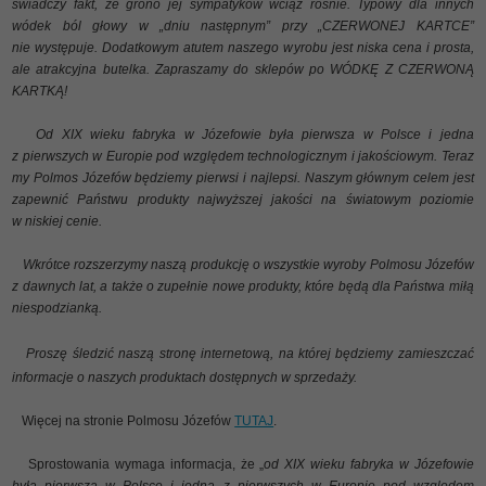
świadczy fakt, że grono jej sympatyków wciąż rośnie. Typowy dla innych
wódek ból głowy w „dniu następnym” przy „CZERWONEJ KARTCE”
nie występuje. Dodatkowym atutem naszego wyrobu jest niska cena i prosta,
ale atrakcyjna butelka. Zapraszamy do sklepów po WÓDKĘ Z CZERWONĄ
KARTKĄ!
Od XIX wieku fabryka w Józefowie była pierwsza w Polsce i jedna
z pierwszych w Europie pod względem technologicznym i jakościowym. Teraz
my Polmos Józefów będziemy pierwsi i najlepsi. Naszym głównym celem jest
zapewnić Państwu produkty najwyższej jakości na światowym poziomie
w niskiej cenie.
Wkrótce rozszerzymy naszą produkcję o wszystkie wyroby Polmosu Józefów
z dawnych lat, a także o zupełnie nowe produkty, które będą dla Państwa miłą
niespodzianką.
Proszę śledzić naszą stronę internetową, na której będziemy zamieszczać
informacje o naszych produktach dostępnych w sprzedaży.
Więcej na stronie Polmosu Józefów
TUTAJ
.
Sprostowania wymaga informacja, że „
od XIX wieku fabryka w Józefowie
była pierwsza w Polsce i jedna z pierwszych w Europie pod względem