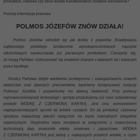
produktów, ciekawe czy seria wódek Kasztelańskich zostanie wznowiona?
Poniżej informacja prasowa
POLMOS JÓZEFÓW ZNÓW DZIAŁA!
Polmos Józefów odrodził się jak feniks z popiołów. Reaktywacja
najlepszego polskiego producenta wysokoprocentowych napojów
alkoholowych zaowocowała już pierwszymi produktami. Cieszymy się,
że mogą Państwo rozkoszować się smakiem znanym z dawnych lat i lubianym
przez każdego.
Drodzy Państwo dzięki wielkiemu poświęceniu i zaangażowaniu nowych
właścicieli oraz dawnych pracowników, będziemy kontynuować tradycję
Polmosu Józefów i przywrócimy mu dawną świetność. Przy pomocy
najnowocześniejszej technologii i sprzętu produkujemy już nasz sztandarowy
produkt WÓDKĘ Z CZERWONĄ KARTKĄ. Jest ona wznowieniem
najpopularniejszych sprzed lat wódek czystych. Do jej produkcji używamy
spirytusu najwyższej jakości wyłącznie na bazie naturalnych związków
organicznych. Oryginalna stara receptura w połączeniu z nowoczesną
technologią dały znakomite efekty smakowe i zapachowe. WÓDKA
Z CZERWONĄ KARTKĄ jest jedną z najlepszych polskich wódek, o czym