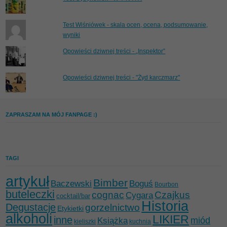
Test Wiśniówek - skala ocen, ocena, podsumowanie,
wyniki
Opowieści dziwnej treści - „Inspektor”
Opowieści dziwnej treści - "Żyd karczmarz"
ZAPRASZAM NA MÓJ FANPAGE :)
TAGI
artykuł
Bimber
Baczewski
Boguś
Bourbon
buteleczki
cognac
Czajkus
Cygara
cocktail/bar
Historia
Degustacje
gorzelnictwo
Etykietki
alkoholi
LIKIER
inne
miód
Książka
kieliszki
kuchnia