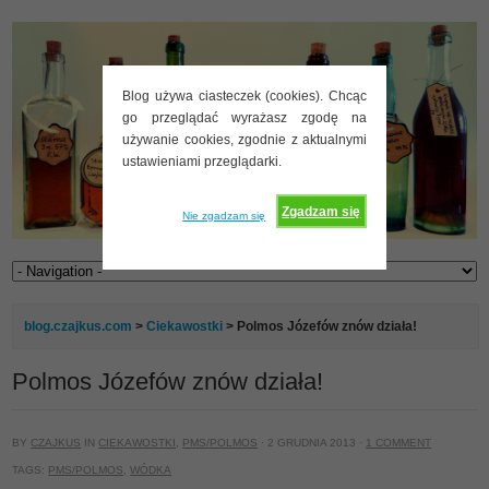
Blog używa ciasteczek (cookies). Chcąc
go przeglądać wyrażasz zgodę na
używanie cookies, zgodnie z aktualnymi
ustawieniami przeglądarki.
Zgadzam się
Nie zgadzam się
blog.czajkus.com
>
Ciekawostki
> Polmos Józefów znów działa!
Polmos Józefów znów działa!
BY
CZAJKUS
IN
CIEKAWOSTKI
,
PMS/POLMOS
· 2 GRUDNIA 2013 ·
1 COMMENT
TAGS:
PMS/POLMOS
,
WÓDKA