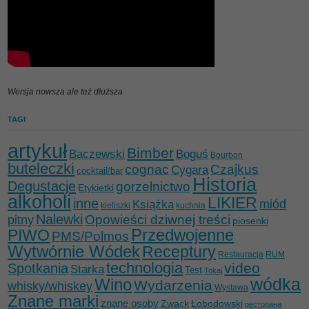
Wersja nowsza ale też dłuższa
TAGI
artykuł
Bimber
Baczewski
Boguś
Bourbon
buteleczki
cognac
Czajkus
Cygara
cocktail/bar
Historia
Degustacje
gorzelnictwo
Etykietki
alkoholi
LIKIER
inne
miód
Książka
kieliszki
kuchnia
Nalewki
Opowieści dziwnej treści
pitny
piosenki
Przedwojenne
PIWO
PMS/Polmos
Wytwórnie Wódek
Receptury
Restauracja
RUM
technologia
video
Spotkania
Starka
Test
Tokaj
wódka
Wino
Wydarzenia
whisky/whiskey
Wystawa
Znane marki
znane osoby
Zwack
Łobodowski
ресторана