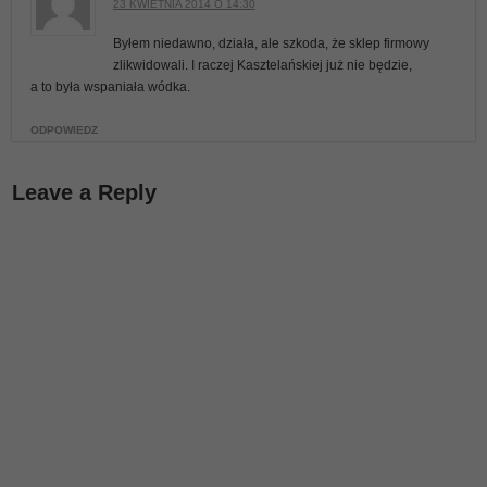
23 KWIETNIA 2014 O 14:30
Byłem niedawno, działa, ale szkoda, że sklep firmowy
zlikwidowali. I raczej Kasztelańskiej już nie będzie,
a to była wspaniała wódka.
ODPOWIEDZ
Leave a Reply