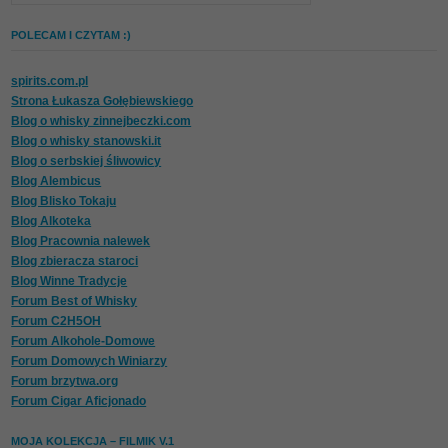
POLECAM I CZYTAM :)
spirits.com.pl
Strona Łukasza Gołębiewskiego
Blog o whisky zinnejbeczki.com
Blog o whisky stanowski.it
Blog o serbskiej śliwowicy
Blog Alembicus
Blog Blisko Tokaju
Blog Alkoteka
Blog Pracownia nalewek
Blog zbieracza staroci
Blog Winne Tradycje
Forum Best of Whisky
Forum C2H5OH
Forum Alkohole-Domowe
Forum Domowych Winiarzy
Forum brzytwa.org
Forum Cigar Aficjonado
MOJA KOLEKCJA – FILMIK V.1