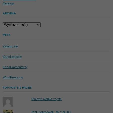
Медведь
ARCHIWA
Archiwa
META
Zaloguj się
Kanał wpisów
Kanał komentarzy
WordPress.org
TOP POSTS & PAGES
Stołowa wódka czysta
Test Cytrynówek - W Y N I K I