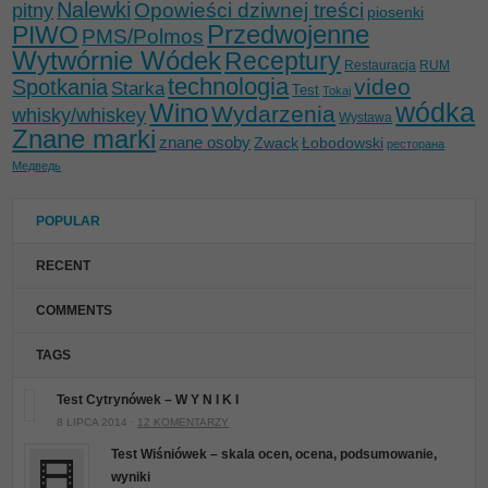
Nalewki
Opowieści dziwnej treści
pitny
piosenki
Przedwojenne
PIWO
PMS/Polmos
Wytwórnie Wódek
Receptury
Restauracja
RUM
technologia
video
Spotkania
Starka
Test
Tokaj
wódka
Wino
Wydarzenia
whisky/whiskey
Wystawa
Znane marki
znane osoby
Zwack
Łobodowski
ресторана
Медведь
POPULAR
RECENT
COMMENTS
TAGS
Test Cytrynówek – W Y N I K I
8 LIPCA 2014 ·
12 KOMENTARZY
Test Wiśniówek – skala ocen, ocena, podsumowanie,
wyniki