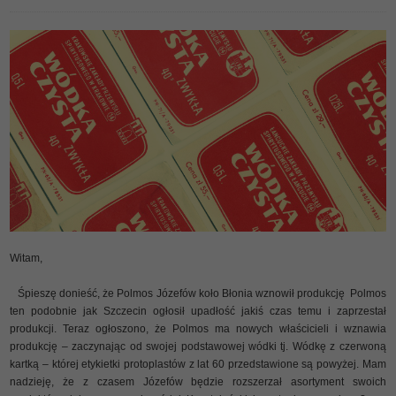
Witam,
Śpieszę donieść, że Polmos Józefów koło Błonia wznowił produkcję
Polmos
ten podobnie jak Szczecin ogłosił upadłość jakiś czas temu i zaprzestał
produkcji. Teraz ogłoszono, że Polmos ma nowych właścicieli i wznawia
produkcję – zaczynając od swojej podstawowej wódki tj. Wódkę z czerwoną
kartką – której etykietki protoplastów z lat 60 przedstawione są powyżej. Mam
nadzieję, że z czasem Józefów będzie rozszerzał asortyment swoich