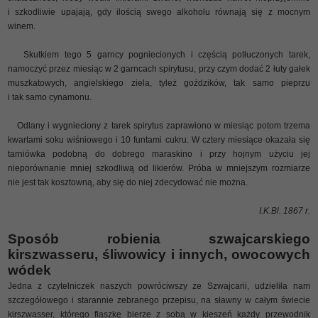
i szkodliwie upajają, gdy ilością swego alkoholu równają się z mocnym
winem.
Skutkiem tego 5 garncy pogniecionych i częścią potłuczonych tarek,
namoczyć przez miesiąc w 2 garncach spirytusu, przy czym dodać 2 łuty gałek
muszkatowych, angielskiego ziela, tyleż goździków, tak samo pieprzu
i tak samo cynamonu.
Odlany i wygnieciony z tarek spirytus zaprawiono w miesiąc potom trzema
kwartami soku wiśniowego i 10 funtami cukru. W cztery miesiące okazała się
tarniówka podobną do dobrego maraskino i przy hojnym użyciu jej
nieporównanie mniej szkodliwą od likierów. Próba w mniejszym rozmiarze
nie jest tak kosztowną, aby się do niej zdecydować nie można.
I.K.Bl. 1867 r.
Sposób robienia szwajcarskiego
kirszwasseru, śliwowicy i innych, owocowych
wódek
Jedna z czytelniczek naszych powróciwszy ze Szwajcarii, udzieliła nam
szczegółowego i starannie zebranego przepisu, na sławny w całym świecie
kirszwasser, którego flaszkę bierze z sobą w kieszeń każdy przewodnik