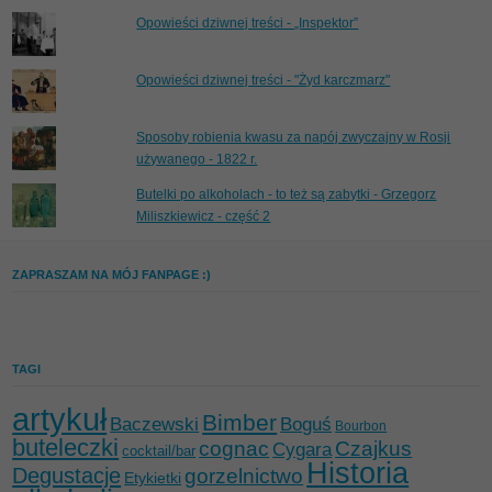
Opowieści dziwnej treści - „Inspektor”
Opowieści dziwnej treści - "Żyd karczmarz"
Sposoby robienia kwasu za napój zwyczajny w Rosji
używanego - 1822 r.
Butelki po alkoholach - to też są zabytki - Grzegorz
Miliszkiewicz - część 2
ZAPRASZAM NA MÓJ FANPAGE :)
TAGI
artykuł
Bimber
Baczewski
Boguś
Bourbon
buteleczki
cognac
Czajkus
Cygara
cocktail/bar
Historia
Degustacje
gorzelnictwo
Etykietki