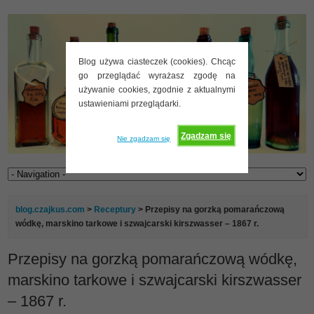
Blog używa ciasteczek (cookies). Chcąc
go przeglądać wyrażasz zgodę na
używanie cookies, zgodnie z aktualnymi
ustawieniami przeglądarki.
Zgadzam się
Nie zgadzam się
blog.czajkus.com
>
Receptury
> Przepisy na gorzką pomarańczową
wódkę, marskino tarkowe i szwajcarski kirszwasser – 1867 r.
Przepisy na gorzką pomarańczową wódkę,
marskino tarkowe i szwajcarski kirszwasser
– 1867 r.