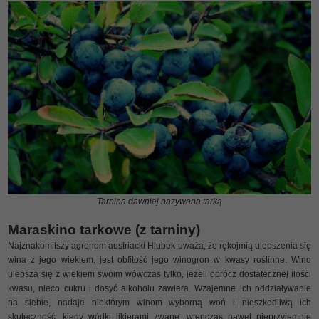
Tarnina dawniej nazywana tarką
Maraskino tarkowe (z tarniny)
Najznakomitszy agronom austriacki Hlubek uważa, że rękojmią ulepszenia się
wina z jego wiekiem, jest obfitość jego winogron w kwasy roślinne. Wino
ulepsza się z wiekiem swoim wówczas tylko, jeżeli oprócz dostatecznej ilości
kwasu, nieco cukru i dosyć alkoholu zawiera. Wzajemne ich oddziaływanie
na siebie, nadaje niektórym winom wyborną woń i nieszkodliwą ich
skuteczność, kiedy wódki likierami zwane, wtenczas nawet nieprzyjemnie