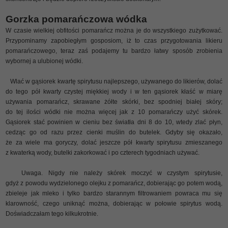
Gorzka pomarańczowa wódka
W czasie wielkiej obfitości pomarańcz można je do wszystkiego zużytkować.
Przypominamy zapobiegłym gosposiom, iż to czas przygotowania likieru
pomarańczowego, teraz zaś podajemy tu bardzo łatwy sposób zrobienia
wybornej a ulubionej wódki.
Wlać w gąsiorek kwartę spirytusu najlepszego, używanego do likierów, dolać
do tego pół kwarty czystej miękkiej wody i w ten gąsiorek kłaść w miarę
używania pomarańcz, skrawane żółte skórki, bez spodniej białej skóry;
do tej ilości wódki nie można więcej jak z 10 pomarańczy użyć skórek.
Gąsiorek stać powinien w cieniu bez światła dni 8 do 10, wtedy zlać płyn,
cedząc go od razu przez cienki muślin do butelek. Gdyby się okazało,
że za wiele ma goryczy, dolać jeszcze pół kwarty spirytusu zmieszanego
z kwaterką wody, butelki zakorkować i po czterech tygodniach używać.
Uwaga. Nigdy nie należy skórek moczyć w czystym spirytusie,
gdyż z powodu wydzielonego olejku z pomarańcz, dobierając go potem wodą,
zbieleje jak mleko i tylko bardzo starannym filtrowaniem powraca mu się
klarowność, czego uniknąć można, dobierając w połowie spirytus wodą.
Doświadczałam tego kilkukrotnie.