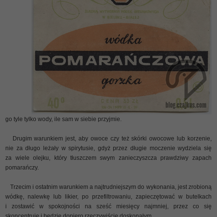
go tyle tylko wody, ile sam w siebie przyjmie.
Drugim warunkiem jest, aby owoce czy też skórki owocowe lub korzenie,
nie za długo leżały w spirytusie, gdyż przez długie moczenie wydziela się
za wiele olejku, który tłuszczem swym zanieczyszcza prawdziwy zapach
pomarańczy.
Trzecim i ostatnim warunkiem a najtrudniejszym do wykonania, jest zrobioną
wódkę, nalewkę lub likier, po przefiltrowaniu, zapieczętować w butelkach
i zostawić w spokojności na sześć miesięcy najmniej, przez co się
skoncentruje i będzie dopiero rzeczywiście doskonałym.