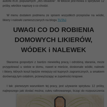
autorki m.in. popularnych „365 obiadów”. W tekście jest mowa o spirytusie 12
próby, wkrótce napiszę o co chodzi.
W menu dodałem podmenu ze spisem wszystkich przepisów na wódki,
likiery i nalewki zamieszczanych na blogu
TUTAJ
.
UWAGI CO DO ROBIENIA
DOMOWYCH LIKIERÓW,
WÓDEK i NALEWEK
Staranna gospodyni z bardzo niewielką pracą i odrobiną starania, może
przygotować u siebie w domu, nawet w mieście, doskonałe wódki, nalewki
i likiery, których koszt będzie mniejszy od kupnych zagranicznych, a smakiem
dorównają tym ostatnim, przewyższając w zupełności krajowe.
I tak: pierwszym warunkiem tej pracy, jest używanie spirytusu 12 próby,
najlepszego jaki dostać można; cukru rafinowanego, licząc do
rozpuszczenia