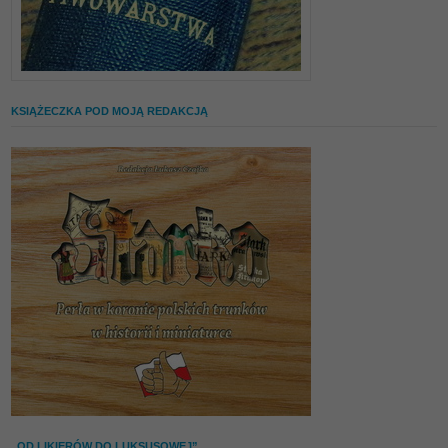
KSIĄŻECZKA POD MOJĄ REDAKCJĄ
„OD LIKIERÓW DO LUKSUSOWEJ”