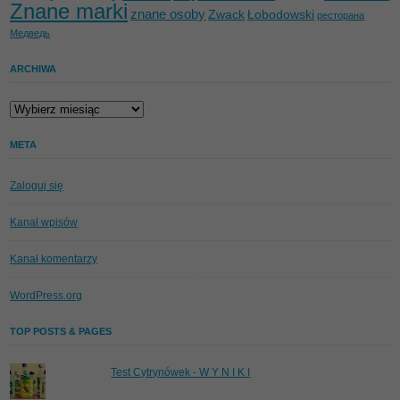
Znane marki
znane osoby
Zwack
Łobodowski
ресторана
Медведь
ARCHIWA
Archiwa
META
Zaloguj się
Kanał wpisów
Kanał komentarzy
WordPress.org
TOP POSTS & PAGES
Test Cytrynówek - W Y N I K I