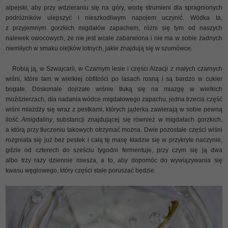
alpejski, aby przy wdzieraniu się na góry, wodę strumieni dla spragnionych
podróżników ulepszyć i nieszkodliwym napojem uczynić. Wódka ta,
z przyjemnym gorzkich migdałów zapachem, różni się tym od naszych
nalewek owocowych, że nie jest wcale zabarwiona i nie ma w sobie żadnych
niemiłych w smaku olejków lotnych, jakie znajdują się w szumówce.
Robią ją, w Szwajcarii, w Czarnym lesie i części Alzacji z małych czarnych
wiśni, które tam w wielkiej obfitości po lasach rosną i są bardzo w cukier
bogate. Doskonale dojrzałe wiśnie tłuką się na miazgę w wielkich
moździerzach, dla nadania wódce migdałowego zapachu, jedna trzecia część
wiśni miażdży się wraz z pestkami, których jąderka zawierają w sobie pewną
ilość
Amigdaliny
, substancji znajdującej się również w migdałach gorzkich,
a którą przy tłuczeniu takowych otrzymać można. Dwie pozostałe części wiśni
rozgniata się już bez pestek i całą tę masę kładzie się w przykryte naczynie,
gdzie od czterech do sześciu tygodni fermentuje, przy czym się ją dwa
albo trzy razy dziennie miesza, a to, aby dopomóc do wywiązywania się
kwasu węglowego, który części stałe poruszać będzie.