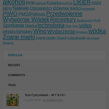
alkoholi
LIKIER
inne
miód
Książka
kieliszki
kuchnia
Nalewki
Opowieści dziwnej treści
pitny
piosenki
Przedwojenne
PIWO
PMS/Polmos
Wytwórnie Wódek
Receptury
Restauracja
RUM
technologia
video
Spotkania
Starka
Test
Tokaj
wódka
Wino
Wydarzenia
whisky/whiskey
Wystawa
Znane marki
znane osoby
Zwack
Łobodowski
ресторана
Медведь
POPULAR
RECENT
COMMENTS
TAGS
Test Cytrynówek – W Y N I K I
8 LIPCA 2014 ·
12 KOMENTARZY