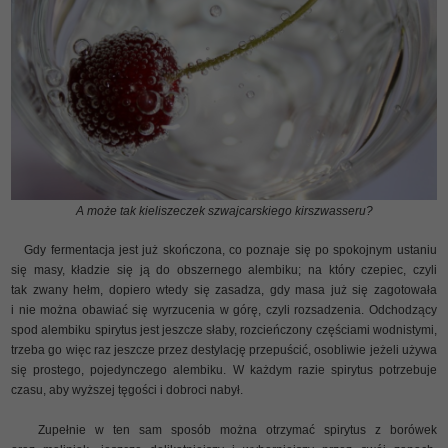
A może tak kieliszeczek szwajcarskiego kirszwasseru?
Gdy fermentacja jest już skończona, co poznaje się po spokojnym ustaniu
się masy, kładzie się ją do obszernego alembiku; na który czepiec, czyli
tak zwany hełm, dopiero wtedy się zasadza, gdy masa już się zagotowała
i nie można obawiać się wyrzucenia w górę, czyli rozsadzenia. Odchodzący
spod alembiku spirytus jest jeszcze słaby, rozcieńczony częściami wodnistymi,
trzeba go więc raz jeszcze przez destylację przepuścić, osobliwie jeżeli używa
się prostego, pojedynczego alembiku. W każdym razie spirytus potrzebuje
czasu, aby wyższej tęgości i dobroci nabył.
Zupełnie w ten sam sposób można otrzymać spirytus z borówek