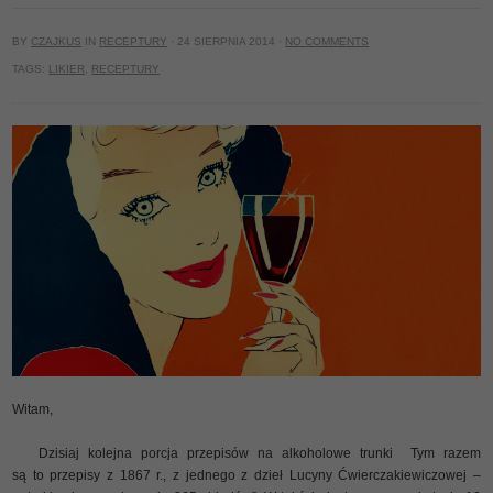
BY
CZAJKUS
IN
RECEPTURY
· 24 SIERPNIA 2014 ·
NO COMMENTS
TAGS:
LIKIER
,
RECEPTURY
Witam,
Dzisiaj kolejna porcja przepisów na alkoholowe trunki
Tym razem
są to przepisy z 1867 r., z jednego z dzieł Lucyny Ćwierczakiewiczowej –