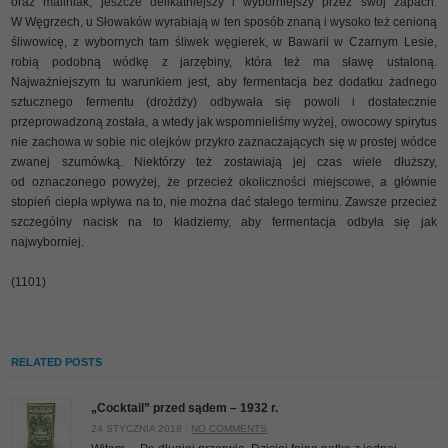
oraz maliniak, jeszcze delikatniejszy i wyborniejszy przez swój zapach.
W Węgrzech, u Słowaków wyrabiają w ten sposób znaną i wysoko też cenioną
śliwowicę, z wybornych tam śliwek węgierek, w Bawarii w Czarnym Lesie,
robią podobną wódkę z jarzębiny, która też ma sławę ustaloną.
Najważniejszym tu warunkiem jest, aby fermentacja bez dodatku żadnego
sztucznego fermentu (drożdży) odbywała się powoli i dostatecznie
przeprowadzoną została, a wtedy jak wspomnieliśmy wyżej, owocowy spirytus
nie zachowa w sobie nic olejków przykro zaznaczających się w prostej wódce
zwanej szumówką. Niektórzy też zostawiają jej czas wiele dłuższy,
od oznaczonego powyżej, że przecież okoliczności miejscowe, a głównie
stopień ciepła wpływa na to, nie można dać stałego terminu. Zawsze przecież
szczególny nacisk na to kładziemy, aby fermentacja odbyła się jak
najwyborniej.
(1101)
RELATED POSTS
„Cocktail” przed sądem – 1932 r.
24 STYCZNIA 2018 ·
NO COMMENTS