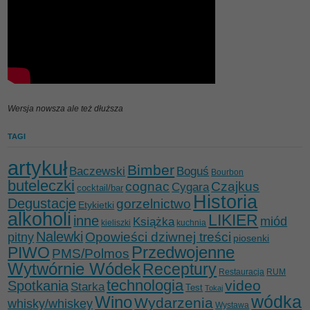
Wersja nowsza ale też dłuższa
TAGI
artykuł
Bimber
Baczewski
Boguś
Bourbon
buteleczki
cognac
Czajkus
Cygara
cocktail/bar
Historia
Degustacje
gorzelnictwo
Etykietki
alkoholi
LIKIER
inne
miód
Książka
kieliszki
kuchnia
Nalewki
Opowieści dziwnej treści
pitny
piosenki
Przedwojenne
PIWO
PMS/Polmos
Wytwórnie Wódek
Receptury
Restauracja
RUM
technologia
video
Spotkania
Starka
Test
Tokaj
wódka
Wino
Wydarzenia
whisky/whiskey
Wystawa