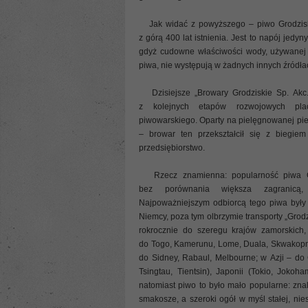
Jak widać z powyższego – piwo Grodziski
z górą 400 lat istnienia. Jest to napój jedy
gdyż cudowne właściwości wody, używanej
piwa, nie występują w żadnych innych źródła
Dzisiejsze „Browary Grodziskie Sp. Akc.
z kolejnych etapów rozwojowych pla
piwowarskiego. Oparty na pielęgnowanej piec
– browar ten przekształcił się z biegie
przedsiębiorstwo.
Rzecz znamienna: popularność piwa Gr
bez porównania większa zagranicą
Najpoważniejszym odbiorcą tego piwa były
Niemcy, poza tym olbrzymie transporty „Grod
rokrocznie do szeregu krajów zamorskich,
do Togo, Kamerunu, Lome, Duala, Skwakopmu
do Sidney, Rabaul, Melbourne; w Azji – do
Tsingtau, Tientsin), Japonii (Tokio, Jokoh
natomiast piwo to było mało popularne: znali
smakosze, a szeroki ogół w myśl stałej, nie