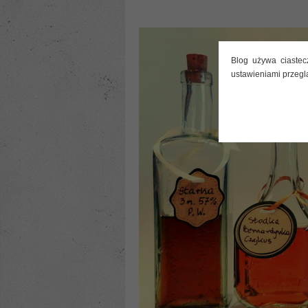
Blog używa ciastec
ustawieniami przegl