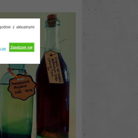
godnie z aktualnymi
Zgadzam się
 się