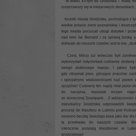
W wieku XV-tym do Grodziska – małej mie
rozejrzawszy się w miejscowych stosunkach, sp
Kroniki miasta Grodziska, pochodzące z tyc
wielkie połacie ziemi poznańskiej i doszcz
tego miasta porzucali ubogi dobytek i prze
nad nimi św. Bernard i za sprawą boską ucz
dotrwało do naszych czasów: jest to tzw. „stu
Czesi, którzy już wówczas byli zamiłow
wykorzystali natychmiast cudownie zesłaną
swego ulubionego napoju. I jakież był
gdy otrzymali piwo, górujące znacznie za
i specjalnymi właściwościami nad piwem 
ojczyźnie! Cudowny ten napój miał jasno-zło
do naczynia, musował niczym najprz
ze słonecznej Szampanii… Z wdzięczności d
mieszkańcy Grodziska odprowadzili święt
procesji do klasztoru w Lubiniu pod Kości
niesiono beczkę świeżego piwa jako dar dla k
ta przetrwała do naszych czasów: Bro
rokrocznie posyłają klasztorowi w Lub
grodziskiego!