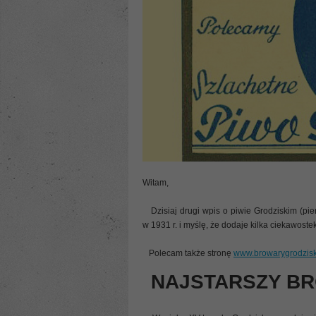
Witam,
Dzisiaj drugi wpis o piwie Grodziskim (pie
w 1931 r. i myślę, że dodaje kilka ciekawostek
Polecam także stronę
www.browarygrodziski
NAJSTARSZY BRO