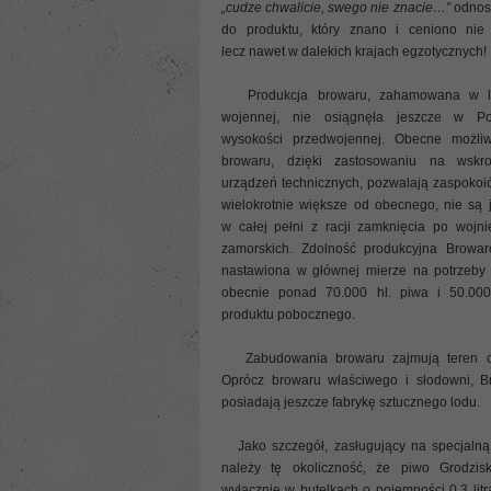
„cudze chwalicie, swego nie znacie…”
odnosi
do produktu, który znano i ceniono nie 
lecz nawet w dalekich krajach egzotycznych!
Produkcja browaru, zahamowana w la
wojennej, nie osiągnęła jeszcze w Po
wysokości przedwojennej. Obecne możliw
browaru, dzięki zastosowaniu na wskr
urządzeń technicznych, pozwalają zaspokoi
wielokrotnie większe od obecnego, nie są
w całej pełni z racji zamknięcia po wojn
zamorskich. Zdolność produkcyjna Browar
nastawiona w głównej mierze na potrzeby
obecnie ponad 70.000 hl. piwa i 50.000 
produktu pobocznego.
Zabudowania browaru zajmują teren o
Oprócz browaru właściwego i słodowni, B
posiadają jeszcze fabrykę sztucznego lodu.
Jako szczegół, zasługujący na specjalną
należy tę okoliczność, że piwo Grodzisk
wyłącznie w butelkach o pojemności 0,3 litr