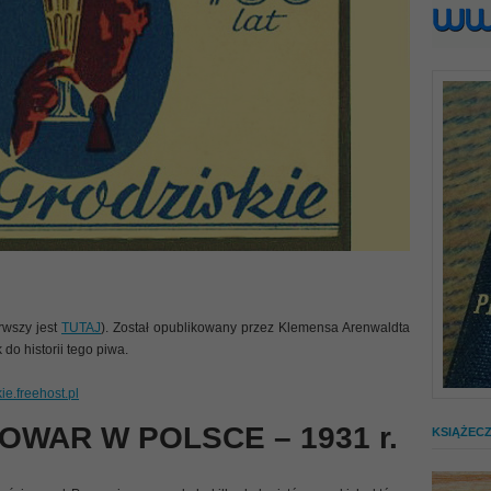
rwszy jest
TUTAJ
). Został opublikowany przez Klemensa Arenwaldta
 do historii tego piwa.
e.freehost.pl
WAR W POLSCE – 1931 r.
KSIĄŻEC