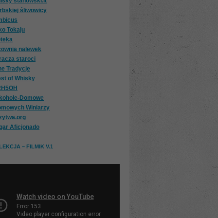
isky stanowski.it
rbskiej śliwowicy
mbicus
ko Tokaju
oteka
cownia nalewek
racza staroci
ne Tradycje
st of Whisky
2H5OH
lkohole-Domowe
omowych Winiarzy
zytwa.org
gar Aficjonado
EKCJA – FILMIK V.1