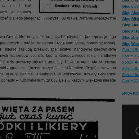
Blog o wh
 powodu może być
Blog o se
nawet w domach
Blog Ale
dzeń dla jego pielęgnacji.
(powyżej, po prawej reklama dwujęzyczna
Blog Blis
Blog Alk
Blog Pra
 Grodziskie na rynkach krajowych i utrwalona już reputacja tego
Blog zbie
granicznych – wróżą Browarom Grodziskim dalszy pomyślny rozwój.
Blog Win
ej mierze zasługą przewidującej polityki handlowej kierownictwa
Forum Be
nych fachowców pp.: dyr. Leona Kazubowskiego (dział handlowy)
Forum C
. Już dziś poważny odsetek produkcji browaru udało się skierować
Forum A
ynki zagraniczne (przede wszystkim – do Niemiec i Belgii): utworzono
Forum D
nicą, m.in. w Berlinie i Hamburgu. W Warszawie Browary Grodziskie
Forum br
, ponadto – hurtownie firmy znajdują się w każdym większym mieście
Forum Ci
MOJA KOL