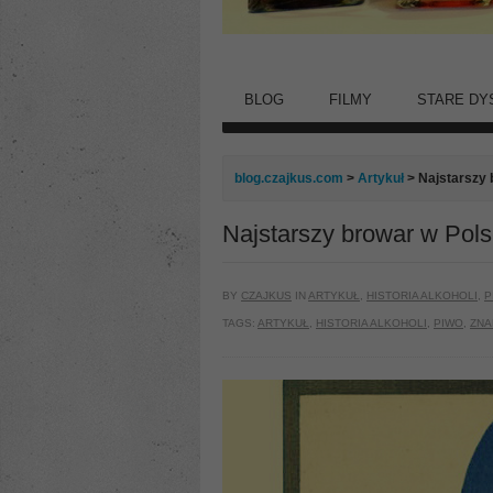
BLOG
FILMY
STARE DY
blog.czajkus.com
>
Artykuł
> Najstarszy 
Najstarszy browar w Pols
BY
CZAJKUS
IN
ARTYKUŁ
,
HISTORIA ALKOHOLI
,
P
TAGS:
ARTYKUŁ
,
HISTORIA ALKOHOLI
,
PIWO
,
ZNA