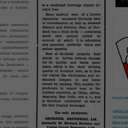
ł się z nieufnością
tylko w Europie,
tach zawieruchy
lsce Odrodzonej
ości produkcyjne
oś nowoczesnych
ć zapotrzebowanie
 jednak wyzyskane
ie szeregu rynków
ów Grodziskich –
 krajowe – wynosi
ctn. słodu, jako
koło 15 morgów.
POLECAM 
rowary Grodziskie
spirits.c
 uwagę, wymienić
Strona Ł
ie jest wysyłane
Blog o wh
a; piwo to posiada