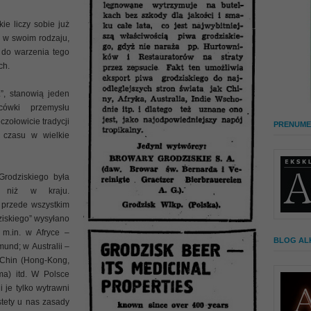
e liczy sobie już
ny w swoim rodzaju,
 do warzenia tego
ch.
”, stanowią jeden
cówki przemysłu
zołowicie tradycji
PRENUME
m czasu w wielkie
odziskiego była
, niż w kraju.
 przede wszystkim
ziskiego” wysyłano
 m.in. w Afryce –
BLOG AL
nd; w Australii –
 Chin (Hong-Kong,
ama) itd. W Polsce
 je tylko wytrawni
stety u nas zasady