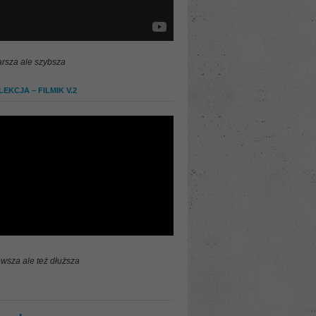
arsza ale szybsza
EKCJA – FILMIK V.2
wsza ale też dłuższa