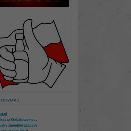
I CZYTAM :)
om.pl
ukasza Gołębiewskiego
isky zinnejbeczki.com