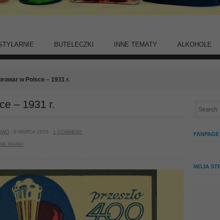
STYLARNIE
BUTELECZKI
INNE TEMATY
ALKOHOLE
browar w Polsce – 1931 r.
ce – 1931 r.
IWO
· 9 MARCA 2015 ·
1 COMMENT
FANPAGE
NE MARKI
MOJA ST