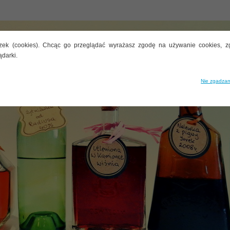
zek (cookies). Chcąc go przeglądać wyrażasz zgodę na używanie cookies, z
ądarki.
Nie zgadzam