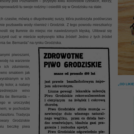
ściny pod Poznaniem – przybyło kilku kolonistów czeskich, którzy,
rowadzili tu swoje rodziny i osiedlili się w Grodzisku na stałe.
h czasów, mówią o długotrwałej suszy, która pustoszyła podówczas
ętnie pozbawiła wody również i Grodzisk. Z tego powodu mieszkańcy
nosili się tłumnie do miejsc nie nawiedzonych klęską. Ulitował się
ynił cud: w mieście wytrysnęło kilka źródeł! Jedno z tych źródeł
dnia św. Bernarda” na rynku Grodziska.
anymi piwoszami,
 wodę na warzenie
o ich zdumienie,
równo smakiem jak
wyrabianym w ich
„OD LIK
ty kolor, a nalany
edniejsze wino
la św. Bernarda –
ego w uroczystej
anem; w pochodzie
lasztoru. Tradycja
wary Grodziskie
iniu beczkę piwa