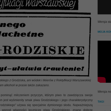
Wersja st
MOJA KOL
kiego z Grodziska, ani wódek i likierów z Rektyfikacji Warszawskiej
am alkoholi w prasie także zakazano.
Wersja no
pominąć milczeniem przyczyn, którym piwo to zawdzięcza swoje
n jest wyśmienity smak piwa Grodziskiego i jego charakterystyczny
TAGI
odziskiego” używa się specjalnie dymionego słodu. Najważniejszą
 wprost własności lecznicze piwa Grodziskiego, znane dobrze