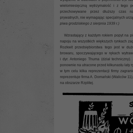
wielomiesięczną wytrzymałość i z tego
przechowywane przez dłuższy czas 
prywatnych, nie wymagając specjalnych urzą
piwa grodziskiego z sierpnia 1939 r.)
Wzrastający z każdym rokiem popyt na piwo
napoju na wszystkich większych rynkach za
Rozkwit przedsiębiorstwa tego jest w duż
browaru, spoczywającego w rękach wytraw
i dyr. Antoniego Thuma (dział techniczny)
ponownie na utracone przed kilkunastu laty r
w tym celu kilka reprezentacji firmy zagra
reprezentuje firma A. Domański (Waliców 11)
na obszarze Rzplitej.