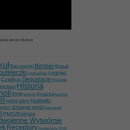
wsza ale też dłuższa
kuł
Bimber
Baczewski
Boguś
buteleczki
cognac
cocktail/bar
Degustacje
Czajkus
Etykietki
Historia
nictwo
holi
inne
Książka
kieliszki
kuchnia
ER
Nalewki
miód pitny
ści dziwnej treści
piosenki
O
PMS/Polmos
dwojenne Wytwórnie
ek
Receptury
Restauracja
RUM