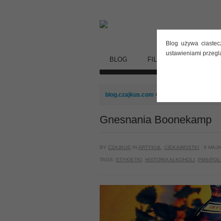
Blog używa ciastec
ustawieniami przegl
BLOG
FILMY
STARE DY
blog.czajkus.com
>
Artykuł
> Gnesnania
Gnesnania Boonekamp
BY
CZAJKUS
IN
ARTYKUŁ
,
CIEKAWOSTKI
· 8 MAJA
TAGS:
ETYKIETKI
,
HISTORIA ALKOHOLI
,
PMS/PO