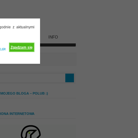
godnie z aktualnymi
WSPÓŁPRACA
INFO
Zgadzam się
 się
 MOJEGO BLOGA – POLUB :)
RONA INTERNETOWA