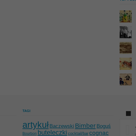
TAGI
artykuł
Bimber
Baczewski
Boguś
buteleczki
cognac
cocktail/bar
Bourbon