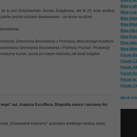
Blog o wh
Blog o wh
że to jest Gnieźnieńska Gorzka Żołądkowa, ale te 23 zioła według
Blog o se
jczyków jest też podane dawkowanie – po łyżce na dzień
Blog Ale
Blog Blis
i Boonekamp
Blog Alk
Blog Pra
owicza, Gnesnania Boonekamp z Poznania, który przejął receptury
Blog zbie
a produkowana Gnesnania Boonekamp z Polmosu Poznań. Produkcję
Blog Win
smaczny trunek, raczej po małym kieliszku jak bolał żołądek.
Forum Be
Forum C
Forum A
Forum D
Forum br
Forum Ci
MOJA KOL
ego” aut. Augusta Escoffiera. Biografia autora i nieznany list
eła „Przewodnik Kulinarny” autorstwa wielkiego mistrza sztuki