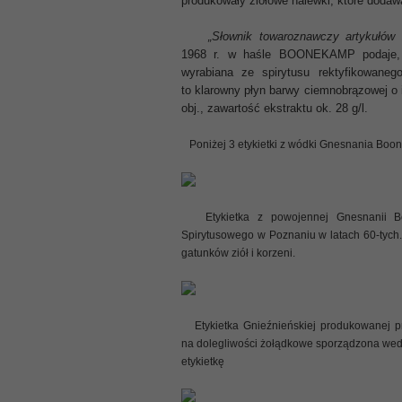
produkowały ziołowe nalewki, które dodawa
„Słownik towaroznawczy artykułów
1968 r.
w haśle
BOONEKAMP
podaje,
wyrabiana ze spirytusu rektyfikowaneg
to klarowny płyn barwy ciemnobrązowej o
obj., zawartość ekstraktu ok. 28 g/l.
Poniżej 3 etykietki z wódki Gnesnania Boo
Etykietka z powojennej Gnesnanii Bo
Spirytusowego w Poznaniu w latach 60-tych. 
gatunków ziół i korzeni.
Etykietka Gnieźnieńskiej produkowanej p
na dolegliwości żołądkowe sporządzona wedł
etykietkę