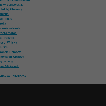
isky zinnejbeczki.com
isky stanowski.it
rbskiej śliwowicy
mbicus
ko Tokaju
oteka
cownia nalewek
racza staroci
ne Tradycje
st of Whisky
2H5OH
lkohole-Domowe
omowych Winiarzy
zytwa.org
gar Aficjonado
EKCJA – FILMIK V.1