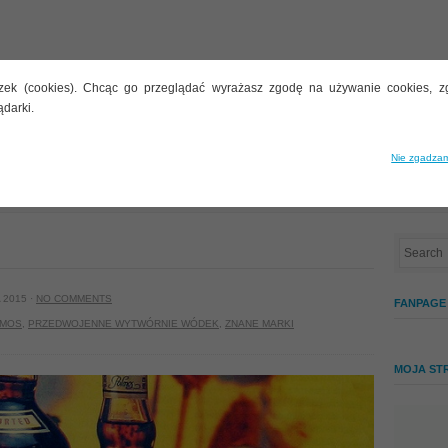
zek (cookies). Chcąc go przeglądać wyrażasz zgodę na używanie cookies, z
ądarki.
STYLARNIE
BUTELECZKI
INNE TEMATY
ALKOHOLE
Nie zgadzam
 Boonekamp
 2015 ·
NO COMMENTS
FANPAGE
LMOS
,
PRZEDWOJENNE WYTWÓRNIE WÓDEK
,
ZNANE MARKI
MOJA ST