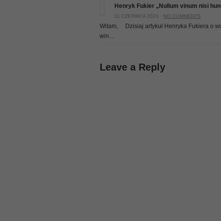
Henryk Fukier „Nullum vinum nisi hun
11 CZERWCA 2021 ·
NO COMMENTS
Witam, Dzisiaj artykuł Henryka Fukiera o w
win...
Leave a Reply