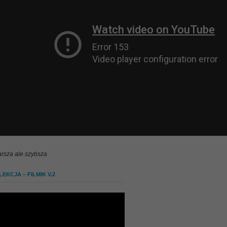
arsza ale szybsza
EKCJA – FILMIK V.2