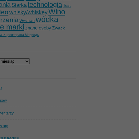
technologia
ania
Starka
Test
Wino
deo
whisky/whiskey
wódka
rzenia
Wystawa
e marki
znane osoby
Zwack
ski
ресторана Медведь
ię
isów
mentarzy
s.org
S & PAGES