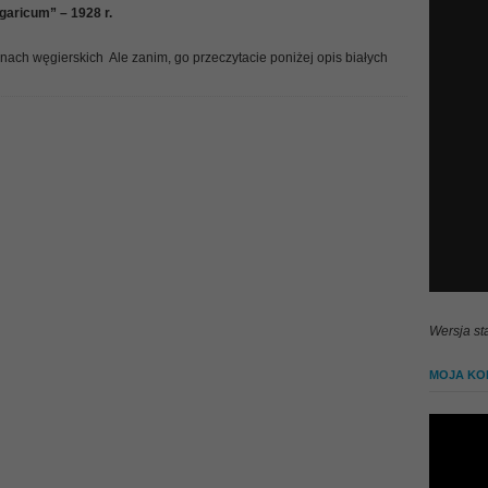
garicum” – 1928 r.
inach węgierskich
Ale zanim, go przeczytacie poniżej opis białych
Wersja st
MOJA KOL