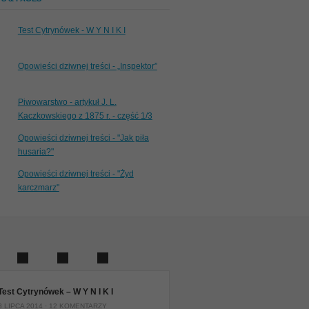
Test Cytrynówek - W Y N I K I
Opowieści dziwnej treści - „Inspektor”
Piwowarstwo - artykuł J. L.
Kaczkowskiego z 1875 r. - część 1/3
Opowieści dziwnej treści - "Jak piła
husaria?"
Opowieści dziwnej treści - "Żyd
karczmarz"
Test Cytrynówek – W Y N I K I
8 LIPCA 2014 ·
12 KOMENTARZY