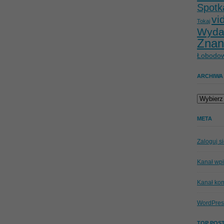
Spotk
vi
Tokaj
Wyda
Znan
Łobodow
ARCHIWA
Archiwa
META
Zaloguj s
Kanał wp
Kanał ko
WordPres
TOP POST