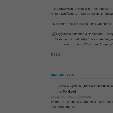
Na powyższej etykietce nie jest napisane, 
mnie o tym świadczą. Dla dziarskich kanady
Na koniec jeszcze kilka butelek Gnesnani
Oryginalna Gnesnania Boonekam B. Kaspr
Kasprowicza z lat 60-tych, oraz ostatni
zakończono po 2000 roku. To nie był 
(3281)
RELATED POSTS
Polskie wydanie „Przewodnika Kulinarn
do Polaków!
18 CZERWCA 2021 ·
1 COMMENT
Witam, Dostałem wczoraj polskie wydanie dzi
kulinarnej Augusta...