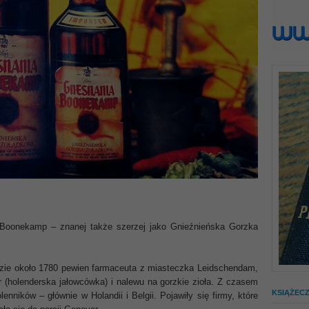
oonekamp – znanej także szerzej jako Gnieźnieńska Gorzka
ie około 1780 pewien farmaceuta z miasteczka Leidschendam,
 (holenderska jałowcówka) i nalewu na gorzkie zioła. Z czasem
KSIĄŻEC
nników – głównie w Holandii i Belgii. Pojawiły się firmy, które