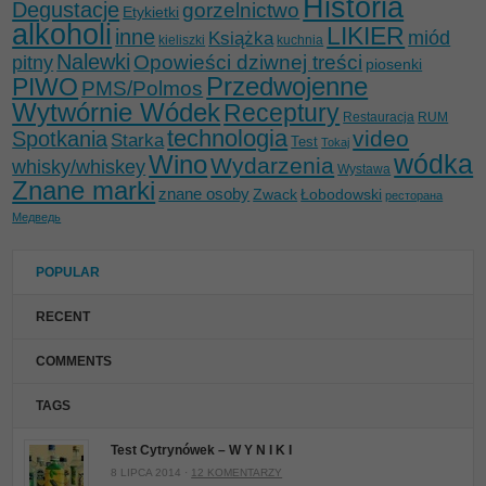
Historia
Degustacje
gorzelnictwo
Etykietki
alkoholi
LIKIER
inne
miód
Książka
kieliszki
kuchnia
Nalewki
Opowieści dziwnej treści
pitny
piosenki
Przedwojenne
PIWO
PMS/Polmos
Wytwórnie Wódek
Receptury
Restauracja
RUM
technologia
video
Spotkania
Starka
Test
Tokaj
wódka
Wino
Wydarzenia
whisky/whiskey
Wystawa
Znane marki
znane osoby
Zwack
Łobodowski
ресторана
Медведь
POPULAR
RECENT
COMMENTS
TAGS
Test Cytrynówek – W Y N I K I
8 LIPCA 2014 ·
12 KOMENTARZY