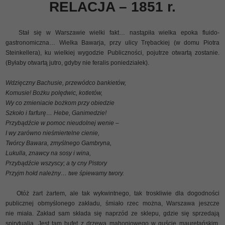
RELACJA – 1851 r.
Stał się w Warszawie wielki fakt… nastąpiła wielka epoka fluido-
gastronomiczna… Wielka Bawarja, przy ulicy Trębackiej (w domu Piotra
Steinkellera), ku wielkiej wygodzie Publiczności, pojutrze otwartą zostanie.
(Byłaby otwartą jutro, gdyby nie feralis poniedziałek).
Wdzięczny Bachusie, przewódco bankietów,
Komusie! Bożku polędwic, kotletów,
Wy co zmieniacie bożkom przy obiedzie
Szkoło i farfurę… Hebe, Ganimedzie!
Przybądźcie w pomoc nieudolnej wenie –
I wy zarówno nieśmiertelne cienie,
Twórcy Bawara, zmyślnego Gambryna,
Lukulla, znawcy na sosy i wina,
Przybądźcie wszyscy; a ty cny Pistory
Przyjm hołd należny… twe śpiewamy twory.
Otóż żart żartem, ale tak wykwintnego, tak troskliwie dla dogodności
publicznej obmyślonego zakładu, śmiało rzec można, Warszawa jeszcze
nie miała. Zakład sam składa się naprzód ze sklepu, gdzie się sprzedają
spirytualia. Jest tam bufet z drzewa mahoniowego w guście mauretańskim,