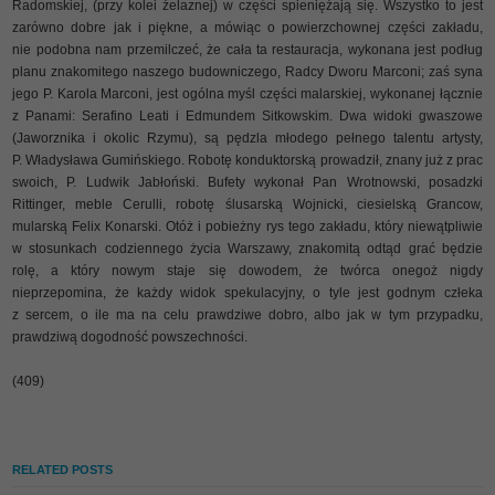
Radomskiej, (przy kolei żelaznej) w części spieniężają się. Wszystko to jest
zarówno dobre jak i piękne, a mówiąc o powierzchownej części zakładu,
nie podobna nam przemilczeć, że cała ta restauracja, wykonana jest podług
planu znakomitego naszego budowniczego, Radcy Dworu Marconi; zaś syna
jego P. Karola Marconi, jest ogólna myśl części malarskiej, wykonanej łącznie
z Panami: Serafino Leati i Edmundem Sitkowskim. Dwa widoki gwaszowe
(Jaworznika i okolic Rzymu), są pędzla młodego pełnego talentu artysty,
P. Władysława Gumińskiego. Robotę konduktorską prowadził, znany już z prac
swoich, P. Ludwik Jabłoński. Bufety wykonał Pan Wrotnowski, posadzki
Rittinger, meble Cerulli, robotę ślusarską Wojnicki, ciesielską Grancow,
mularską Felix Konarski. Otóż i pobieżny rys tego zakładu, który niewątpliwie
w stosunkach codziennego życia Warszawy, znakomitą odtąd grać będzie
rolę, a który nowym staje się dowodem, że twórca onegoż nigdy
nieprzepomina, że każdy widok spekulacyjny, o tyle jest godnym człeka
z sercem, o ile ma na celu prawdziwe dobro, albo jak w tym przypadku,
prawdziwą dogodność powszechności.
(409)
RELATED POSTS