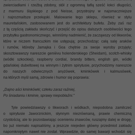
zwierciadłami i rzeźbą zdobny, stół z ogromną taflą sześć łokci długości,
z marmuru śląskiego z pod Neisse, przystrojny w najsmaczniejsze
i najrozmaitsze przekąski. Malowanie tego sklepu, również w stylu
mauretańskim, zastosowanem jest do architektury bufetu. Żeby zaś raz
z tą częścią zakładu skończyć i przejść do opisu dalszych osobliwości tego
przybytku gastronomicznego, winniśmy nadmienić, że zacząwszy od likworów,
które w niczem francuzkim nie ustępują; przechodząc całą salę araków
i rumów, któreby Jamajka i Goa chętnie za swoje wyroby przyjęły;
skosztowawszy nareszcie genièvu holenderskiego (Sheidam), scotch-whisky
(wódki szkockiej), raspberry cordial, brandy bitters, english gin, wódki
gdańskiej dubeltowej na winnym i żytnim spirytusie, przychodzimy nareszcie
do naszych odwiecznych anyżówek, kminkówek i kalmusówek,
na których myśl samą, zdrowie i humor się poprawia:
„Dajno aści kminkówki; człeku zaraz raźniej,
Po śniadaniu i kminie, sprawy niepobłaźni.”
Tyle powiedziawszy o likworach i wódkach, niepodobna zamilczeć
o spirytusie Jaworznickim, słynnym niezrównaną, prawie chemiczną
czystością; ale to pozostawiając ocenieniu znawców, ruszajmy dalej w drogę,
bo już niemało napisaliśmy, a jeszcze niejeden główny przedmiot zakładu
napomkniętym nawet nie został. Wprawdzie, do samej bawarji wchodzi się