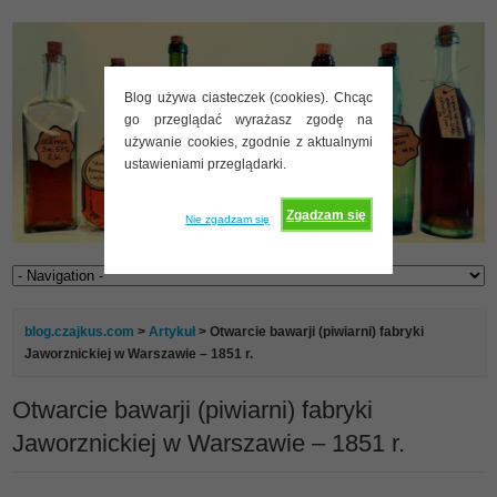
Blog używa ciasteczek (cookies). Chcąc
go przeglądać wyrażasz zgodę na
używanie cookies, zgodnie z aktualnymi
ustawieniami przeglądarki.
Zgadzam się
Nie zgadzam się
blog.czajkus.com
>
Artykuł
> Otwarcie bawarji (piwiarni) fabryki
Jaworznickiej w Warszawie – 1851 r.
Otwarcie bawarji (piwiarni) fabryki
Jaworznickiej w Warszawie – 1851 r.