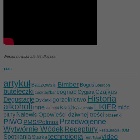
Wersja nowsza ale też dłuższa
TAGI
artykuł
Bimber
Baczewski
Boguś
Bourbon
buteleczki
cognac
Czajkus
Cygara
cocktail/bar
Historia
Degustacje
gorzelnictwo
Etykietki
alkoholi
LIKIER
inne
miód
Książka
kieliszki
kuchnia
Nalewki
Opowieści dziwnej treści
pitny
piosenki
Przedwojenne
PIWO
PMS/Polmos
Wytwórnie Wódek
Receptury
Restauracja
RUM
technologia
video
Spotkania
Starka
Test
Tokaj