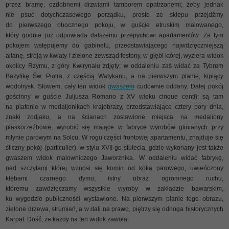
przez bramę, ozdobnemi drzwiami tamborem opatrzonemi; żeby jednak
nie psuć dotychczasowego porządku, prosto ze sklepu przejdźmy
do pierwszego obocznego pokoju, w guście etruskim malowanego,
który godnie już odpowiada dalszemu przepychowi apartamentów. Za tym
pokojem wstępujemy do gabinetu, przedstawiającego najwdzięczniejszą
altanę, stroją w kwiaty i zielone zewsząd festony, w głębi której, wyziera widok
okolicy Rzymu, z góry Kwirynału zdjęty; w oddaleniu zaś widać za Tybrem
Bazylikę Św. Piotra, z częścią Watykanu, a na pierwszym planie, kipiący
wodotrysk. Słowem, cały ten widok
gwaszem
cudownie oddany. Dalej pokój
gościnny w guście Juljusza Romano z XV wieku cinque centi); są tam
na plafonie w medaljonikach krajobrazy, przedstawiające cztery pory dnia,
znaki zodjaku, a na ścianach zostawione miejsca na medaliony
płaskorzeźbowe, wyrobić się mające w fabryce wyrobów glinianych przy
młynie parowym na Solcu. W rogu części frontowej apartamentu, znajduje się
śliczny pokój (particulier), w stylu XVII-go stulecia, gdzie wykonany jest także
gwaszem widok malowniczego Jaworznika. W oddaleniu widać fabrykę,
nad szczytami której wznosi się komin od kotła parowego, uwieńczony
kłębami czarnego dymu, istny obraz ogromnego ruchu,
któremu zawdzięczamy wszystkie wyroby w zakładzie bawarskim,
ku wygodzie publiczności wystawione. Na pierwszym planie tego obrazu,
zielone drzewa, strumień, a w dali na prawo, piętrzy się odnoga historycznych
Karpat. Dość, że każdy na ten widok zawoła: