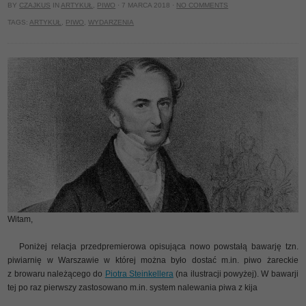
BY
CZAJKUS
IN
ARTYKUŁ
,
PIWO
· 7 MARCA 2018 ·
NO COMMENTS
TAGS:
ARTYKUŁ
,
PIWO
,
WYDARZENIA
Witam,
Poniżej relacja przedpremierowa opisująca nowo powstałą bawarję tzn.
piwiarnię w Warszawie w której można było dostać m.in. piwo żareckie
z browaru należącego do
Piotra Steinkellera
(na ilustracji powyżej). W bawarji
tej po raz pierwszy zastosowano m.in. system nalewania piwa z kija