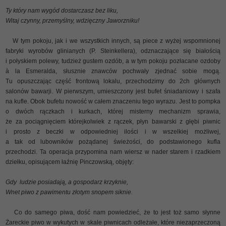
Ty który nam wygód dostarczasz bez liku,
Witaj czynny, przemyślny, wdzięczny Jaworzniku!
W tym pokoju, jak i we wszystkich innych, są piece z wyżej wspomnionej
fabryki wyrobów glinianych (P. Steinkellera), odznaczające się białością
i połyskiem polewy, tudzież gustem ozdób, a w tym pokoju pozłacane ozdoby
à la Esmeralda, słusznie znawców pochwały zjednać sobie mogą.
Tu opuszczając część frontową lokalu, przechodzimy do 2ch głównych
salonów bawarji. W pierwszym, umieszczony jest bufet śniadaniowy i szafa
na kufle. Obok bufetu nowość w całem znaczeniu tego wyrazu. Jest to pompka
o dwóch rączkach i kurkach, której misterny mechanizm sprawia,
że za pociągnięciem którejkolwiek z rączek, płyn bawarski z głębi piwnic
i prosto z beczki w odpowiedniej ilości i w wszelkiej możliwej,
a tak od lubowników pożądanej świeżości, do podstawionego kufla
przechodzi. Ta operacja przypomina nam wiersz w nader starem i rzadkiem
dziełku, opisującem łaźnię Pinczowską, objęty:
Gdy ludzie posiadają, a gospodarz krzyknie,
Wnet piwo z pawimentu złotym snopem siknie.
Co do samego piwa, dość nam powiedzieć, że to jest toż samo słynne
Żareckie piwo w wykutych w skale piwnicach odleżałe, które niezaprzeczoną