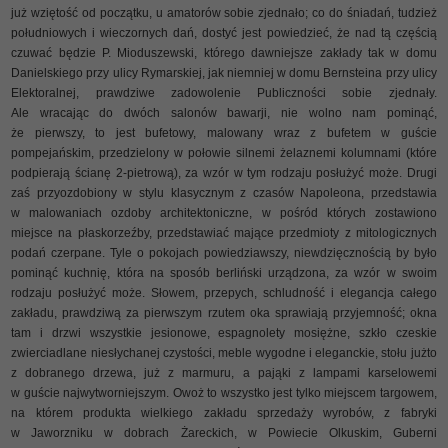
już wziętość od początku, u amatorów sobie zjednało; co do śniadań, tudzież
południowych i wieczornych dań, dostyć jest powiedzieć, że nad tą częścią
czuwać będzie P. Mioduszewski, którego dawniejsze zakłady tak w domu
Danielskiego przy ulicy Rymarskiej, jak niemniej w domu Bernsteina przy ulicy
Elektoralnej, prawdziwe zadowolenie Publiczności sobie zjednały.
Ale wracając do dwóch salonów bawarji, nie wolno nam pominąć,
że pierwszy, to jest bufetowy, malowany wraz z bufetem w guście
pompejańskim, przedzielony w połowie silnemi żelaznemi kolumnami (które
podpierają ścianę 2-pietrową), za wzór w tym rodzaju posłużyć może. Drugi
zaś przyozdobiony w stylu klasycznym z czasów Napoleona, przedstawia
w malowaniach ozdoby architektoniczne, w pośród których zostawiono
miejsce na płaskorzeźby, przedstawiać mające przedmioty z mitologicznych
podań czerpane. Tyle o pokojach powiedziawszy, niewdzięcznością by było
pominąć kuchnię, która na sposób berliński urządzona, za wzór w swoim
rodzaju posłużyć może. Słowem, przepych, schludność i elegancja całego
zakładu, prawdziwą za pierwszym rzutem oka sprawiają przyjemność; okna
tam i drzwi wszystkie jesionowe, espagnolety mosiężne, szkło czeskie
zwierciadlane niesłychanej czystości, meble wygodne i eleganckie, stołu jużto
z dobranego drzewa, już z marmuru, a pająki z lampami karselowemi
w guście najwytworniejszym. Owoż to wszystko jest tylko miejscem targowem,
na którem produkta wielkiego zakładu sprzedaży wyrobów, z fabryki
w Jaworzniku w dobrach Żareckich, w Powiecie Olkuskim, Guberni