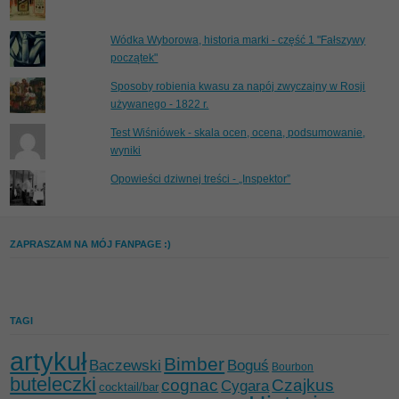
Wódka Wyborowa, historia marki - część 1 "Fałszywy
początek"
Sposoby robienia kwasu za napój zwyczajny w Rosji
używanego - 1822 r.
Test Wiśniówek - skala ocen, ocena, podsumowanie,
wyniki
Opowieści dziwnej treści - „Inspektor”
ZAPRASZAM NA MÓJ FANPAGE :)
TAGI
artykuł
Bimber
Baczewski
Boguś
Bourbon
buteleczki
cognac
Czajkus
Cygara
cocktail/bar