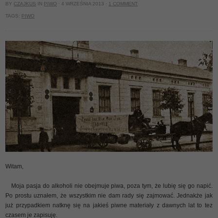
BY
CZAJKUS
IN
PIWO
· 4 WRZEŚNIA 2013 ·
1 COMMENT
TAGS:
PIWO
Witam,
Moja pasja do alkoholi nie obejmuje piwa, poza tym, że lubię się go napić.
Po prostu uznałem, że wszystkim nie dam rady się zajmować. Jednakże jak
już przypadkiem natknę się na jakieś piwne materiały z dawnych lat to tez
czasem je zapisuję.