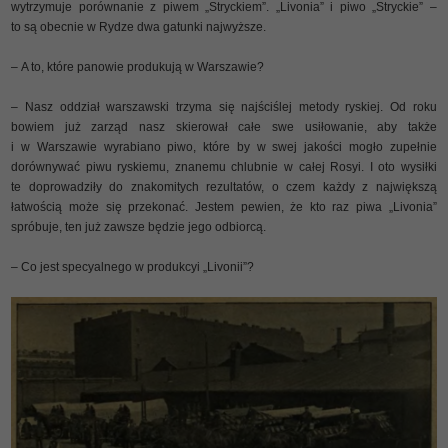
wytrzymuje porównanie z piwem „Stryckiem”. „Livonia” i piwo „Stryckie” –
to są obecnie w Rydze dwa gatunki najwyższe.
– A to, które panowie produkują w Warszawie?
– Nasz oddział warszawski trzyma się najściślej metody ryskiej. Od roku
bowiem już zarząd nasz skierował całe swe usiłowanie, aby także
i w Warszawie wyrabiano piwo, które by w swej jakości mogło zupełnie
dorównywać piwu ryskiemu, znanemu chlubnie w całej Rosyi. I oto wysiłki
te doprowadziły do znakomitych rezultatów, o czem każdy z największą
łatwością może się przekonać. Jestem pewien, że kto raz piwa „Livonia”
spróbuje, ten już zawsze będzie jego odbiorcą.
– Co jest specyalnego w produkcyi „Livonii”?