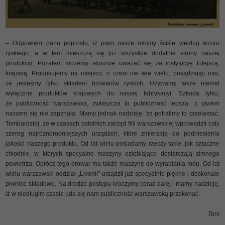
– Odpowiem panu poprostu, iż piwo nasze robimy ściśle według wzoru
ryskiego, a w tem mieszczą się już wszystkie dodatnie strony naszej
produkcyi. Pozatem możemy słusznie uważać się za instytucyę tutejszą,
krajową. Produkujemy na miejscu, o czem nie wie wielu, posądzając nas,
że jesteśmy tylko składem browarów ryskich. Używamy także niemal
wyłącznie produktów krajowych do naszej fabrykacyi. Szkoda tylko,
że publiczność warszawska, zwłaszcza ta publiczność lepsza, z piwem
naszem się nie zapznała. Mamy jednak nadzieję, że potrafimy to przełamać.
Tembardziej, że w czasach ostatnich zarząd filii warszawskiej wprowadził cały
szereg najróżnorodniejszych urządzeń, które zmierzają do podniesienia
jakości naszego produktu. Od lat wielu posiadamy rzeczy takie, jak sztuczne
chłodnie, w których specyalne maszyny oziębiające dostarczają zimnego
powietrza. Oprócz tego browar ma także maszynę do wyrabiania lodu. Od lat
wielu warszawski oddział „Livonii” urządził już specyalnie piękne i doskonałe
piwnice składowe. Na drodze postępu kroczymy coraz dalej i mamy nadzieję,
iż w niedługim czasie uda się nam publiczność warszawską przekonać.
Toni