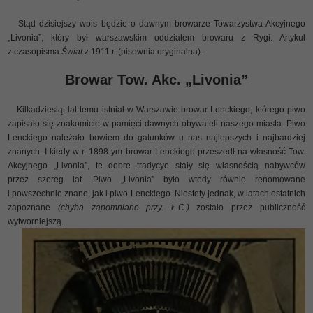
Stąd dzisiejszy wpis będzie o dawnym browarze Towarzystwa Akcyjnego
„Livonia”, który był warszawskim oddziałem browaru z Rygi. Artykuł
z czasopisma
Świat
z 1911 r. (pisownia oryginalna).
Browar Tow. Akc. „Livonia”
Kilkadziesiąt lat temu istniał w Warszawie browar Lenckiego, którego piwo
zapisało się znakomicie w pamięci dawnych obywateli naszego miasta. Piwo
Lenckiego należało bowiem do gatunków u nas najlepszych i najbardziej
znanych. I kiedy w r. 1898-ym browar Lenckiego przeszedł na własność Tow.
Akcyjnego „Livonia”, te dobre tradycye stały się własnością nabywców
przez szereg lat. Piwo „Livonia” było wtedy równie renomowane
i powszechnie znane, jak i piwo Lenckiego. Niestety jednak, w latach ostatnich
zapoznane
(chyba zapomniane przy. Ł.C.)
zostało przez publiczność
wytworniejszą.