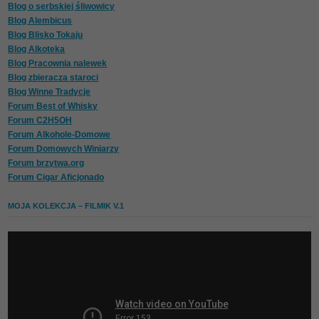
Blog o serbskiej śliwowicy
Blog Alembicus
Blog Blisko Tokaju
Blog Alkoteka
Blog Pracownia nalewek
Blog zbieracza staroci
Blog Winne Tradycje
Forum Best of Whisky
Forum C2H5OH
Forum Alkohole-Domowe
Forum Domowych Winiarzy
Forum brzytwa.org
Forum Cigar Aficjonado
MOJA KOLEKCJA – FILMIK V.1