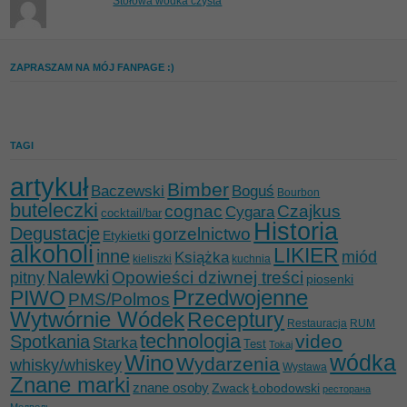
Stołowa wódka czysta
ZAPRASZAM NA MÓJ FANPAGE :)
TAGI
artykuł
Bimber
Baczewski
Boguś
Bourbon
buteleczki
cognac
Czajkus
Cygara
cocktail/bar
Historia
Degustacje
gorzelnictwo
Etykietki
alkoholi
LIKIER
inne
miód
Książka
kieliszki
kuchnia
Nalewki
Opowieści dziwnej treści
pitny
piosenki
Przedwojenne
PIWO
PMS/Polmos
Wytwórnie Wódek
Receptury
Restauracja
RUM
technologia
video
Spotkania
Starka
Test
Tokaj
wódka
Wino
Wydarzenia
whisky/whiskey
Wystawa
Znane marki
znane osoby
Zwack
Łobodowski
ресторана
Медведь