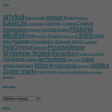
TAGI
artykuł
Bimber
Baczewski
Boguś
Bourbon
buteleczki
cognac
Czajkus
Cygara
cocktail/bar
Historia
Degustacje
gorzelnictwo
Etykietki
alkoholi
LIKIER
inne
miód
Książka
kieliszki
kuchnia
Nalewki
Opowieści dziwnej treści
pitny
piosenki
Przedwojenne
PIWO
PMS/Polmos
Wytwórnie Wódek
Receptury
Restauracja
RUM
technologia
video
Spotkania
Starka
Test
Tokaj
wódka
Wino
Wydarzenia
whisky/whiskey
Wystawa
Znane marki
znane osoby
Zwack
Łobodowski
ресторана
Медведь
ARCHIWA
Archiwa
META