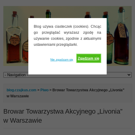
Blog używa ciasteczek (cookies). Chcąc
go przeglądać wyrażasz zgodę na
używanie cookies, zgodnie z aktualnymi
ustawieniami przeglądarki.
Zgadzam się
Nie zgadzam się
blog.czajkus.com
>
Piwo
> Browar Towarzystwa Akcyjnego „Livonia”
w Warszawie
Browar Towarzystwa Akcyjnego „Livonia”
w Warszawie