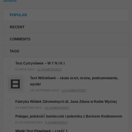
POPULAR
RECENT
COMMENTS
TAGS
Test Cytrynówek – W Y N I K I
8 LIPCA 2014 ·
12 KOMENTARZY
Test Wiśniówek – skala ocen, ocena, podsumowanie,
wyniki
19 LISTOPADA 2013 ·
12 KOMENTARZY
Fabryka Wódek Zdrowotnych dr. Jana Zduna w Rabie Wyżnej
23 KWIETNIA 2014 ·
10 KOMENTARZY
Polugar, polskość buteleczek i polemika z Borisem Rodionovem
8 LISTOPADA 2013 ·
8 KOMENTARZY
Wielki Test Pigwówek – część 1