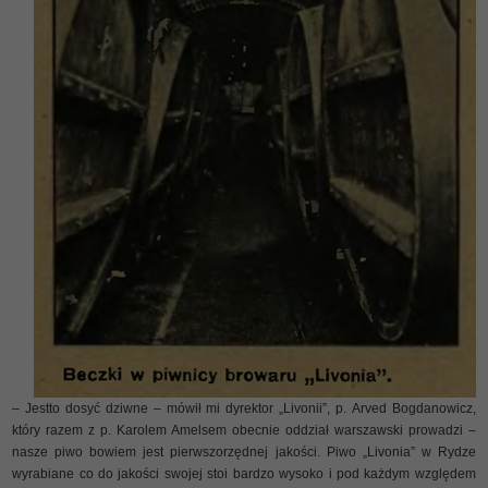
– Jestto dosyć dziwne – mówił mi dyrektor „Livonii”, p. Arved Bogdanowicz,
który razem z p. Karolem Amelsem obecnie oddział warszawski prowadzi –
nasze piwo bowiem jest pierwszorzędnej jakości. Piwo „Livonia” w Rydze
wyrabiane co do jakości swojej stoi bardzo wysoko i pod każdym względem