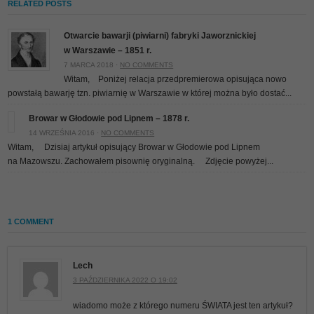
RELATED POSTS
Otwarcie bawarji (piwiarni) fabryki Jaworznickiej
w Warszawie – 1851 r.
7 MARCA 2018 ·
NO COMMENTS
Witam, Poniżej relacja przedpremierowa opisująca nowo
powstałą bawarję tzn. piwiarnię w Warszawie w której można było dostać...
Browar w Głodowie pod Lipnem – 1878 r.
14 WRZEŚNIA 2016 ·
NO COMMENTS
Witam, Dzisiaj artykuł opisujący Browar w Głodowie pod Lipnem
na Mazowszu. Zachowałem pisownię oryginalną. Zdjęcie powyżej...
1 COMMENT
Lech
3 PAŹDZIERNIKA 2022 O 19:02
wiadomo może z którego numeru ŚWIATA jest ten artykuł?