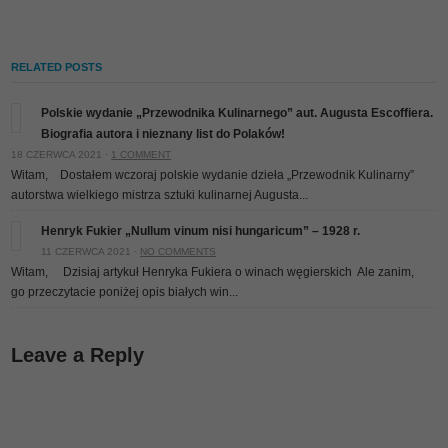
RELATED POSTS
Polskie wydanie „Przewodnika Kulinarnego” aut. Augusta Escoffiera.
Biografia autora i nieznany list do Polaków!
18 CZERWCA 2021 ·
1 COMMENT
Witam, Dostałem wczoraj polskie wydanie dzieła „Przewodnik Kulinarny”
autorstwa wielkiego mistrza sztuki kulinarnej Augusta...
Henryk Fukier „Nullum vinum nisi hungaricum” – 1928 r.
11 CZERWCA 2021 ·
NO COMMENTS
Witam, Dzisiaj artykuł Henryka Fukiera o winach węgierskich
Ale zanim,
go przeczytacie poniżej opis białych win...
Leave a Reply