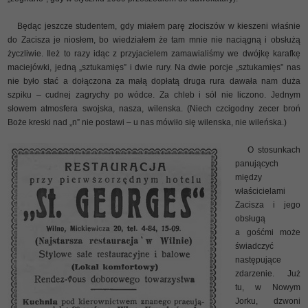
Będąc jeszcze studentem, gdy miałem parę złociszów w kieszeni właśnie
do Zacisza je niosłem, bo wiedziałem że tam mnie nie naciągną i obsłużą
życzliwie. Ileż to razy idąc z przyjacielem zamawialiśmy we dwójkę karafkę
maciejówki, jedną „sztukamięs” i dwie rury. Na dwie porcje „sztukamięs” nas
nie było stać a dołączona za małą dopłatą druga rura dawała nam duża
szpiku – cudnej zagrychy po wódce. Za chleb i sól nie liczono. Jednym
słowem atmosfera swojska, nasza, wilenska. (Niech czcigodny zecer broń
Boże kreski nad „n” nie postawi – u nas mówiło się wilenska, nie wileńska.)
O stosunkach
panujących
między
właścicielami
Zacisza i jego
obsługą
a gośćmi może
świadczyć
następujące
zdarzenie. Już
tu, w Nowym
Jorku, dzwoni