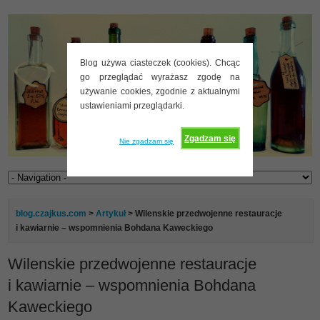
Blog używa ciasteczek (cookies). Chcąc
go przeglądać wyrażasz zgodę na
używanie cookies, zgodnie z aktualnymi
ustawieniami przeglądarki.
Zgadzam się
Nie zgadzam się
blog.czajkus.com
>
Artykuł
> Wilenskie przedwojenne restauracje
i kawiarnie – wspomnienia Bohdana Kaweckiego
Wilenskie przedwojenne restauracje
i kawiarnie – wspomnienia Bohdana
Kaweckiego