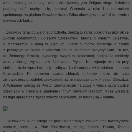
aż to on dopędza idącego w kierunku Katedry gen. Żeligowskiego. Dziadzio
podbiegł doń, nachylił się, cmoknął Generała w rękę i z poczuciem
spełnionego względem Oswobodziciela Wilna obowiązku powrócił do swoich
drzwiowych funkcji.
Zajrzyjmy teraz do Zielonego Sztralla. Siedzą tu zaraz obok drzwi przy oknie
Ludwik Abramowicz i Bolesław Szyszkowski. Mówią o Wielkim Księstwie,
o federalizmie. A dalej w głębi dr. Juliusz Sumorok konferuje o czymś
z przybyłym do Wilna z Marszałkiem dr. Marcinem Woyczyńskim. Tu też,
do Zielonego Sztralla, słynącego swymi czekoladkami, podjeżdża niekiedy
auto, z którego wysiada płk. Aleksander Prystor. Nie zajmuje miejsca przy
stoliku – idzie wprost do lady i odbywa konferencję z właścicielem – panem
Krasowskim. Po pewnym czasie chłopak bufetowy niesie do auta
ze dwadzieścia pudełek czekoladek. Za nim podąża pułk. Prystor. Odjeżdża.
A Wilnianie wiedzą że Prystor znowu jedzie na Litwę – wiezie sztrallowskie
czekoladki w prezencie Smetonie i innym litewskim rządcom. Może wreszcie
nastąpi upragniona zgoda między państwami. Bo narody są – bratnie.
W kawiarni Rudnickiego na placu Katedralnym całkiem inne towarzystwo:
malarze, poeci… X. Piotr Śledziewski, Maciej Jamontt, Rouba, Teodor