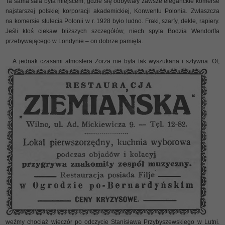
Ta sama sala była miejscem, gdzie się odbywały zawsze eleganckie komerse
najstarszej polskiej korporacji akademickiej, Konwentu Polonia. Zwłaszcza
na komersie stulecia Polonii w r. 1928 było ludno. Fraki, szarfy, dekle, rapiery.
Jeśli ktoś ciekaw bliższych szczegółów, niech spyta Bodzia Wendorffa
przebywającego w Londynie – on dobrze pamięta.
A jednak czasami atmosfera Żorża nie była tak wyszukana i sztywna. Ot,
weźmy chociaż wieczór po odczycie Stanisława Przybyszewskiego w Lutni.