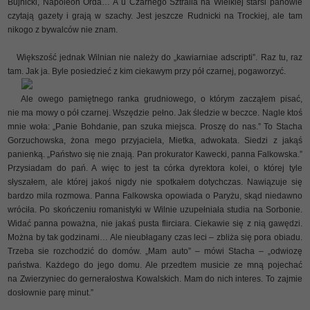
Bujnicki, Napoleon Orda… A u Czarnego Sztralla na Wielkiej starsi panowie
czytają gazety i grają w szachy. Jest jeszcze Rudnicki na Trockiej, ale tam
nikogo z bywalców nie znam.
Większość jednak Wilnian nie należy do „kawiarniae adscripti”. Raz tu, raz
tam. Jak ja. Byle posiedzieć z kim ciekawym przy pół czarnej, pogaworzyć.
Ale owego pamiętnego ranka grudniowego, o którym zacząłem pisać,
nie ma mowy o pół czarnej. Wszędzie pełno. Jak śledzie w beczce. Nagle ktoś
mnie woła: „Panie Bohdanie, pan szuka miejsca. Proszę do nas.” To Stacha
Gorzuchowska, żona mego przyjaciela, Mietka, adwokata. Siedzi z jakąś
panienką. „Państwo się nie znają. Pan prokurator Kawecki, panna Falkowska.”
Przysiadam do pań. A więc to jest ta córka dyrektora kolei, o której tyle
słyszałem, ale której jakoś nigdy nie spotkałem dotychczas. Nawiązuje się
bardzo mila rozmowa. Panna Falkowska opowiada o Paryżu, skąd niedawno
wróciła. Po skończeniu romanistyki w Wilnie uzupełniała studia na Sorbonie.
Widać panna poważna, nie jakaś pusta flirciara. Ciekawie się z nią gawędzi.
Można by tak godzinami… Ale nieubłagany czas leci – zbliża się pora obiadu.
Trzeba sie rozchodzić do domów. „Mam auto” – mówi Stacha – „odwiozę
państwa. Każdego do jego domu. Ale przedtem musicie ze mną pojechać
na Zwierzyniec do gernerałostwa Kowalskich. Mam do nich interes. To zajmie
dosłownie parę minut.”