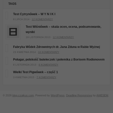
TAGS
Test Cytrynówek – W Y N I K I
8 LIPCA 2014 ·
12 KOMENTARZY
Test Wiśniówek – skala ocen, ocena, podsumowanie,
wyniki
19 LISTOPADA 2013 ·
12 KOMENTARZY
Fabryka Wódek Zdrowotnych dr. Jana Zduna w Rabie Wyżnej
23 KWIETNIA 2014 ·
10 KOMENTARZY
Polugar, polskość buteleczek i polemika z Borisem Rodionovem
8 LISTOPADA 2013 ·
8 KOMENTARZY
Wielki Test Pigwówek – część 1
3 KWIETNIA 2015 ·
7 KOMENTARZY
© 2026
blog.czajkus.com
. Powered by
WordPress
.
Deadline Responsive
by
AWESEM
.