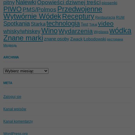
Nalewki
Opowieści dziwnej treści
pitny
piosenki
Przedwojenne
PIWO
PMS/Polmos
Wytwórnie Wódek
Receptury
Restauracja
RUM
technologia
video
Spotkania
Starka
Test
Tokaj
wódka
Wino
Wydarzenia
whisky/whiskey
Wystawa
Znane marki
znane osoby
Zwack
Łobodowski
ресторана
Медведь
ARCHIWA
Archiwa
META
Zaloguj się
Kanał wpisów
Kanał komentarzy
WordPress.org