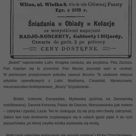
„Bukiet” naprzeciwko Lutni. Knajpka nieduża, ale przytulna. Filia Zacisza.
Pan Kajetan się tu przeniósł. Pan Maciej pozostał sam w centrali.
W pierwszym przejściowym pokoiku zawsze tłoczno. To ulubione miejsce
artystów operetkowych z Lutni: Martówna, Ciesielski, Wyrwiczowie,
mecenasostwo Andrejewowie, „Boszy” Szyszkowski…
Bristol, Ustronie, Europejska, Myśliwska (później na Ziemiańską
nobilitowana). Dworek Kresowy, Palais de Dances, Warszawianka (jak meteor
– zabłysła i zgasła), Łazar. Ten to zasługuje, by się przy nim chwilę zatrzymać.
Jakież tam były dosłownie rozpływające się w ustach gęsie pipki. A do nich
pejsachówka, po której zwykła wódka wydawała się wodą.
Wyliczając wileńskie restauracje nie sposób pominąć i Klubu Szlacheckiego.