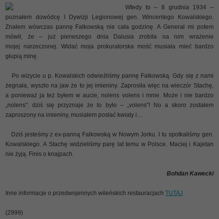
Wtedy to – 8 grudnia 1934 –
poznałem dowódcę l Dywizji Legionowej gen. Wincentego Kowalskiego.
Znałem wówczas pannę Falkowską nie cała godzinę. A Generał mi potem
mówił, że – już pierwszego dnia Dalusia zrobiła na nim wrażenie
mojej narzeczonej. Widać moja prokuratorska mość musiała mieć bardzo
głupią minę.
Po wizycie u p. Kowalskich odwieźliśmy pannę Falkowską. Gdy się z nami
żegnała, wyszło na jaw że to jej imieniny. Zaprosiła więc na wieczór Stachę,
a ponieważ ja też byłem w aucie, nolens volens i mnie. Może i nie bardzo
„nolens”: dziś się przyznaje że to było – „volens”! No a skoro zostałem
zaproszony na imieniny, musiałem posłać kwiaty i…
Dziś jesteśmy z ex-panną Falkowską w Nowym Jorku. I tu spotkaliśmy gen.
Kowalskiego. A Stachę widzieliśmy parę lat temu w Polsce. Maciej i Kajetan
nie żyją. Finis o knajpach.
Bohdan Kawecki
Inne informacje o przedwojennych wileńskich restauracjach
TUTAJ
(2999)