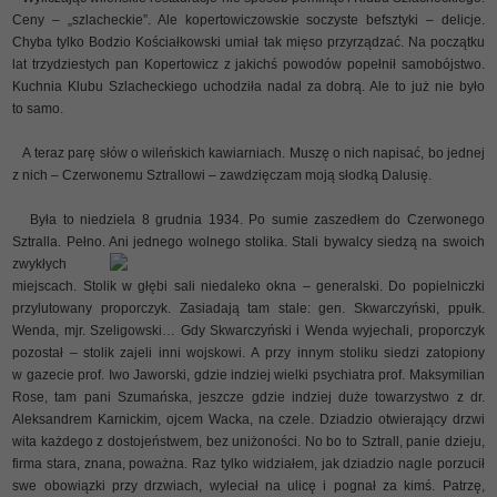
Ceny – „szlacheckie”. Ale kopertowiczowskie soczyste befsztyki – delicje.
Chyba tylko Bodzio Kościałkowski umiał tak mięso przyrządzać. Na początku
lat trzydziestych pan Kopertowicz z jakichś powodów popełnił samobójstwo.
Kuchnia Klubu Szlacheckiego uchodziła nadal za dobrą. Ale to już nie było
to samo.
A teraz parę słów o wileńskich kawiarniach. Muszę o nich napisać, bo jednej
z nich – Czerwonemu Sztrallowi – zawdzięczam moją słodką Dalusię.
Była to niedziela 8 grudnia 1934. Po sumie zaszedłem do Czerwonego
Sztralla. Pełno. Ani jednego wolnego
stolika. Stali bywalcy siedzą na swoich
zwykłych
miejscach. Stolik w głębi sali niedaleko okna – generalski. Do popielniczki
przylutowany proporczyk. Zasiadają tam stale: gen. Skwarczyński, ppułk.
Wenda, mjr. Szeligowski… Gdy Skwarczyński i Wenda wyjechali, proporczyk
pozostał – stolik zajeli inni wojskowi. A przy innym stoliku siedzi zatopiony
w gazecie prof. Iwo Jaworski, gdzie indziej wielki psychiatra prof. Maksymilian
Rose, tam pani Szumańska, jeszcze gdzie indziej duże towarzystwo z dr.
Aleksandrem Karnickim, ojcem Wacka, na czele. Dziadzio otwierający drzwi
wita każdego z dostojeństwem, bez uniżoności. No bo to Sztrall, panie dzieju,
firma stara, znana, poważna. Raz tylko widziałem, jak dziadzio nagle porzucił
swe obowiązki przy drzwiach, wyleciał na ulicę i pognał za kimś. Patrzę,