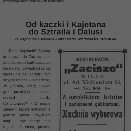
przedwojennych wilenskich restauracji.
Od kaczki i Kajetana
do Sztralla i Dalusi
Ze wspomnień Bohdana Kaweckiego, Wiadomości 1975 nr 44
„Panie Kajetanie! Gdyśmy
tu przyszli do Zacisza pani
po przejrzeniu karty zażądała
kaczki. Pan oświadczył że już
kaczek nie ma i poradził nam
sznycle cielęce. A teraz widzę
że gościom, którzy przyszli
grubo później po nas, kelner
poniósł kaczki.
Co to znaczy?” – „Ci goście
zamówili kaczki telefonicznie
jeszcze przed przyjściem
tutaj” – wytłumaczył nam
Kajetan. A nieco, później,