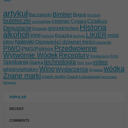
TAGI
artykuł
Bimber
Baczewski
Boguś
Bourbon
buteleczki
cognac
Czajkus
Cygara
cocktail/bar
Historia
Degustacje
gorzelnictwo
Etykietki
alkoholi
LIKIER
inne
miód
Książka
kieliszki
kuchnia
Nalewki
Opowieści dziwnej treści
pitny
piosenki
Przedwojenne
PIWO
PMS/Polmos
Wytwórnie Wódek
Receptury
Restauracja
RUM
technologia
video
Spotkania
Starka
Test
Tokaj
wódka
Wino
Wydarzenia
whisky/whiskey
Wystawa
Znane marki
znane osoby
Zwack
Łobodowski
ресторана
Медведь
POPULAR
RECENT
COMMENTS