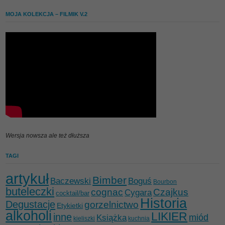
MOJA KOLEKCJA – FILMIK V.2
Wersja nowsza ale też dłuższa
TAGI
artykuł
Bimber
Baczewski
Boguś
Bourbon
buteleczki
cognac
Czajkus
Cygara
cocktail/bar
Historia
Degustacje
gorzelnictwo
Etykietki
alkoholi
LIKIER
inne
miód
Książka
kieliszki
kuchnia