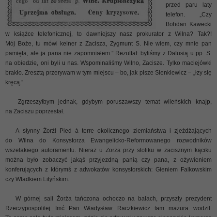
przed paru laty
telefon. „Czy
Bohdan Kawecki
w książce telefonicznej, to dawniejszy nasz prokurator z Wilna? Tak?!
Mój Boże, tu mówi kelner z Zacisza, Zygmunt S. Nie wiem, czy mnie pan
pamięta, ale ja pana nie zapomniałem.” Rezultat: byliśmy z Dalusią u pp. S.
na obiedzie, oni byli u nas. Wspominaliśmy Wilno, Zacisze. Tylko maciejówki
brakło. Zresztą przerywam w tym miejscu – bo, jak pisze Sienkiewicz – „łzy się
kręcą.”
Zgrzeszyłbym jednak, gdybym poruszawszy temat wileńskich knajp,
na Zaciszu poprzestał.
A słynny Żorż! Pied à terre okolicznego ziemiaństwa i zjeżdżających
do Wilna do Konsystorza Ewangelicko-Reformowanego rozwodników
wszeIakiego autoramentu. Nieraz u Żorża przy stoliku w zacisznym kąciku
można było zobaczyć jakąś przyjezdną panią czy pana, z ożywieniem
konferujących z którymś z adwokatów konsystorskich: Gieniem Falkowskim
czy Władkiem Lityńskim.
W górnej sali Żorża tańczona ochoczo na balach, przyszły prezydent
Rzeczypospolitej Imć Pan Władysław Raczkiewicz tam mazura wodził.