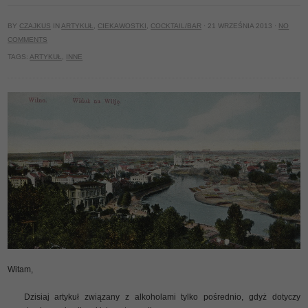
BY
CZAJKUS
IN
ARTYKUŁ
,
CIEKAWOSTKI
,
COCKTAIL/BAR
· 21 WRZEŚNIA 2013 ·
NO
COMMENTS
TAGS:
ARTYKUŁ
,
INNE
Witam,
Dzisiaj artykuł związany z alkoholami tylko pośrednio, gdyż dotyczy