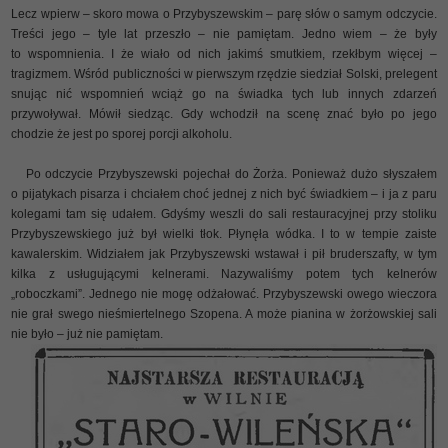
Lecz wpierw – skoro mowa o Przybyszewskim – parę słów o samym odczycie.
Treści jego – tyle lat przeszło – nie pamiętam. Jedno wiem – że były
to wspomnienia. I że wiało od nich jakimś smutkiem, rzekłbym więcej –
tragizmem. Wśród publiczności w pierwszym rzędzie siedział Solski, prelegent
snując nić wspomnień wciąż go na świadka tych lub innych zdarzeń
przywoływał. Mówił siedząc. Gdy wchodził na scenę znać było po jego
chodzie że jest po sporej porcji alkoholu.
Po odczycie Przybyszewski pojechał do Żorża. Ponieważ dużo słyszałem
o pijatykach pisarza i chciałem choć jednej z nich być świadkiem – i ja z paru
kolegami tam się udałem. Gdyśmy weszli do sali restauracyjnej przy stoliku
Przybyszewskiego już był wielki tłok. Płynęła wódka. I to w tempie zaiste
kawalerskim. Widziałem jak Przybyszewski wstawał i pił bruderszafty, w tym
kilka z usługującymi kelnerami. Nazywaliśmy potem tych keInerów
„roboczkami”. Jednego nie mogę odżałować. Przybyszewski owego wieczora
nie grał swego nieśmiertelnego Szopena. A może pianina w żorżowskiej sali
nie było – już nie pamiętam.