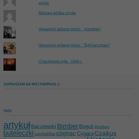
wyniki
Stołowa wódka czysta
Opowieści dziwnej treści - „Inspektor”
Opowieści dziwnej treści - "Żyd karczmarz"
O zacieraniu żyta - 1896 r.
ZAPRASZAM NA MÓJ FANPAGE :)
TAGI
artykuł
Bimber
Baczewski
Boguś
Bourbon
buteleczki
cognac
Czajkus
Cygara
cocktail/bar