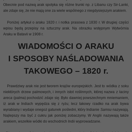
Obecnie pod nazwą arak spotyka się różne trunki np. z Libanu czy Sir-Lanki,
ale zdaje się, że nie mają one za wiele wspólnego z niegdysiejszym arakiem.
Poniżej artykuł o araku 1820 r. i notka prasowa z 1830 r. W drugiej części
wpisu będą przepisy na sztuczny arak. Na obrazku wstępnym Wytwórnia
Araku w Batavii w 1908 r.
WIADOMOŚCI O ARAKU
I SPOSOBY NAŚLADOWANIA
TAKOWEGO – 1820 r.
Prawdziwy arak nie jest tworem krajów europejskich. Jest to wódka z soku
niektórych drzew palmowych, i innych istot roślinnych, której nazwa z łaciny
areca
(palma) pochodzić zdaje się. Było dawniej powszechnym mniemaniem,
iż arak w Indiach wypędza się z ryżu; lecz takowy rzadko na arak bywa
wyrabiany i wydaje onegoż gatunek pośledni, który Indianie
Samsu
nazywają.
Najlepszy ma być z cukru jak poniżej zobaczymy. W Anglii nazywają także
arakiem, wszelkie wódki do wschodnich Indii wyprowadzane.