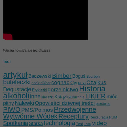
Wersja nowsza ale też dłuższa
TAGI
artykuł
Bimber
Baczewski
Boguś
Bourbon
buteleczki
cognac
Czajkus
Cygara
cocktail/bar
Historia
Degustacje
gorzelnictwo
Etykietki
alkoholi
LIKIER
inne
miód
Książka
kieliszki
kuchnia
Nalewki
Opowieści dziwnej treści
pitny
piosenki
Przedwojenne
PIWO
PMS/Polmos
Wytwórnie Wódek
Receptury
Restauracja
RUM
technologia
video
Spotkania
Starka
Test
Tokaj