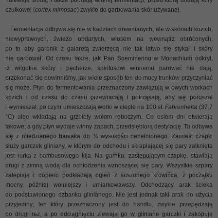
czułkowej (
corlex mimosae
) zwykle do garbowania skór używanej.
Fermentacja odbywa się nie w kadziach drewnianych, ale w skórach kozich,
niewyprawnych, świeżo obdartych, włosem na wewnątrz obróconych,
po to aby garbnik z galaretą zwierzęcą nie tak łatwo się stykał i skóry
nie garbował. Od czasu także, jak Pan Soemmering w Monachium odkrył,
iż wilgotne skóry i pęcherze, spiritusowi winnemu parować nie dają,
przekonać się powinniśmy, jak wiele sposób ten do mocy trunków przyczyniać
się może. Płyn do fermentowania przeznaczony zawiązują w owych workach
kozich i od czasu do czasu przewracają i potrząsają, aby się poruszał
i wymieszał; po czym umieszczają worki w cieple na 100 st.
Fahrenheita
(37,7
°C) albo wkładają na grzbiety wołom roboczym. Co osiem dni otwierają
takowe; a gdy płyn wydaje winny zapach, przedsiębiorą destylację. Ta odbywa
się z miedzianego baniaka do ¾ wysokości napełnionego. Zamiast czapki
służy garczek gliniany, w którym do odchodu i skraplającej się pary zatknięta
jest rurka z bambusowego kija. Na garnku, zastępującym czapkę, stawiają
drugi z zimną wodą dla ochłodzenia wznoszącej się pary. Wszystkie szpary
zalepiają i dopiero podkładają ogień z suszonego krowińca, z początku
mocny, później wolniejszy i umiarkowawszy. Odchodzący arak ścieka
do podstawionego dzbanka glinianego. Nie jest jednak taki arak do użycia
przyjemny; ten który przeznaczony jest do handlu, zwykle przepędzają
po drugi raz, a po odciągnięciu zlewają go w gliniane garczki i zakopują