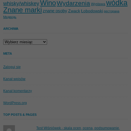
wódka
Wino
Wydarzenia
whisky/whiskey
Wystawa
Znane marki
znane osoby
Zwack
Łobodowski
ресторана
Медведь
ARCHIWA
Archiwa
META
Zaloguj się
Kanał wpisów
Kanał komentarzy
WordPress.org
TOP POSTS & PAGES
Test Wiśniówek - skala ocen, ocena, podsumowanie,