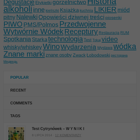
Historia
Degustacje
gorzelnictwo
Etykietki
alkoholi
LIKIER
inne
miód
Książka
kieliszki
kuchnia
Nalewki
Opowieści dziwnej treści
pitny
piosenki
Przedwojenne
PIWO
PMS/Polmos
Wytwórnie Wódek
Receptury
Restauracja
RUM
technologia
video
Spotkania
Starka
Test
Tokaj
wódka
Wino
Wydarzenia
whisky/whiskey
Wystawa
Znane marki
znane osoby
Zwack
Łobodowski
ресторана
Медведь
POPULAR
RECENT
COMMENTS
TAGS
Test Cytrynówek – W Y N I K I
8 LIPCA 2014 ·
12 KOMENTARZY