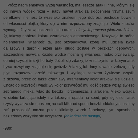
Prócz nadmienionych wyżej własności, ma jeszcze arak i inne, którymi się
od innych wódek różni – słaby nawet arak za skłóceniem trzyma szum
perełkowy, nie jest to wszelako znakiem jego dobroci, pochodzi bowiem
od własności olejku, który się w nim rozpuszczony znajduje. Wielu kupców
wymaga, iżby za wpuszczeniem do araku
solucyi koperwasu (siarczan żelaza
?)
, takowy nabierał koloru czarniawego atramentowego. Nazywają to próbą
holenderską. Własność ta, jest przypadkowa, której mu udziela kwas
gallasowy i garbnik, jeżeli arak długo zostaje w beczkach dębowych,
szczególniej nowych. Każdej wódce można tę własność nadać przylewając
do niej czystej infuzji herbaty. Jeżeli się zdarzy; iż w naczyniu, w którym arak
bywa rozsyłany znajduje się gwóźdź żelazny, lub inny kawałek żelaza, tedy
płyn rozpuszcza cześć takowego i wyciąga zarazem żywiczne cząstki
z drzewa, przez co także czarniawy atramentowy kolor arakowi się udziela.
Chcąc go oczyścić i właściwy kolor przywrócić mu, dość będzie wziąć świeżo
zebranego mleka, wlać do beczki i przemieszać z arakiem. Mleko wciąga
w siebie farbujące istoty, i z takowymi opada na spód; gdy się ostoi, arak
czysty wytacza się upustem, na cali kilka od spodu beczki oddalonym, ustoiny
zaś przecedzić można przez kliniasty worek flanelowy; tym sposobem
bez szkody wszystko się oczyszcza.
(
dokończenie nastąpi
)
(980)