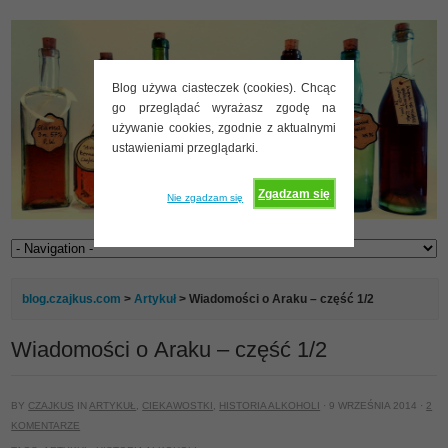
Blog używa ciasteczek (cookies). Chcąc
go przeglądać wyrażasz zgodę na
używanie cookies, zgodnie z aktualnymi
ustawieniami przeglądarki.
Zgadzam się
Nie zgadzam się
blog.czajkus.com
>
Artykuł
> Wiadomości o Araku – część 1/2
Wiadomości o Araku – część 1/2
BY
CZAJKUS
IN
ARTYKUŁ
,
CIEKAWOSTKI
,
HISTORIA ALKOHOLI
· 9 WRZEŚNIA 2014 ·
2
KOMENTARZE