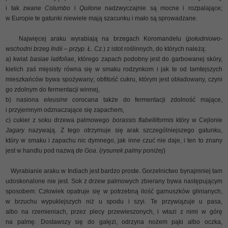
i tak zwane
Columbo
i
Quilone
nadzwyczajnie są mocne i rozpalające;
w Europie te gatunki niewiele mają szacunku i mało są sprowadzane.
Najwięcej araku wyrabiają na brzegach Koromandelu (
południowo-
wschodni brzeg Indii – przyp. Ł. Cz.
) z istot roślinnych, do których należą:
a) kwiat
basiae latifoliae
, którego zapach podobny jest do garbowanej skóry,
kielich zaś mięsisty równa się w smaku rodzynkom i jak te od tamtejszych
mieszkańców bywa spożywany; obfitość cukru, którym jest obładowany, czyni
go zdolnym do fermentacji winnej,
b) nasiona
eleusine corocana
także do fermentacji zdolność mające,
i przyjemnym odznaczające się zapachem,
c) cukier z soku drzewa palmowego
borassis flabelliformis
który w Cejlonie
Jagary
nazywają. Z tego otrzymuje się arak szczególniejszego gatunku,
który w smaku i zapachu nic dymnego, jak inne czuć nie daje, i ten to znany
jest w handlu pod nazwą
de Goa
. (
rysunek palmy poniżej
)
Wyrabianie araku w Indiach jest bardzo proste. Gorzelnictwo bynajmniej tam
udoskonalone nie jest. Sok z drzew palmowych zbierany bywa następującym
sposobem: Człowiek opatruje się w potrzebną ilość garnuszków glinianych,
w brzuchu wypuklejszych niż u spodu i szyi. Te przywiązuje u pasa,
albo na rzemieniach, przez plecy przewieszonych, i włazi z nimi w górę
na palmę. Dostawszy się do gałęzi, odrzyna nożem pąki albo oczka,