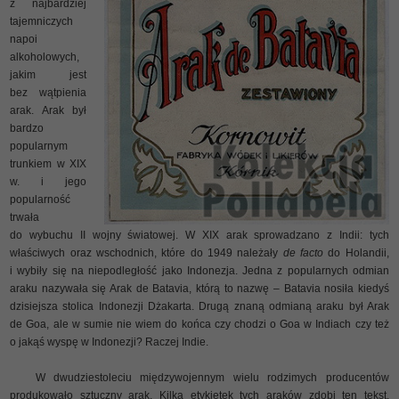
z najbardziej
tajemniczych
napoi
alkoholowych,
jakim jest
bez wątpienia
arak. Arak był
bardzo
popularnym
trunkiem w XIX
w. i jego
popularność
trwała
do wybuchu II wojny światowej. W XIX arak sprowadzano z Indii: tych
właściwych oraz wschodnich, które do 1949 należały
de facto
do Holandii,
i wybiły się na niepodległość jako Indonezja. Jedna z popularnych odmian
araku nazywała się Arak de Batavia, którą to nazwę – Batavia nosiła kiedyś
dzisiejsza stolica Indonezji Dżakarta. Drugą znaną odmianą araku był Arak
de Goa, ale w sumie nie wiem do końca czy chodzi o Goa w Indiach czy też
o jakąś wyspę w Indonezji? Raczej Indie.
W dwudziestoleciu międzywojennym wielu rodzimych producentów
produkowało sztuczny arak. Kilka etykietek tych araków zdobi ten tekst.