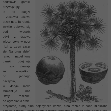
podstawia garnki,
przywiązując
je do gałęzi,
i zostawia takowe
przez noc. Ta robota
zwykle odbywa się
pod wieczór,
gdyż z drzewa
więcej soku w nocy
niźli w dzień sączy
się. Na drugi dzień
rano, napełnione
garnki odejmują
i sok zlewają
ze wszystkich
do jednego
naczynia,
w którym łatwo
fermentuje. Inne
istoty roślinne,
do wyrabiania araku
przydatne, biorą albo pojedynczo każdą, albo różnie z sobą mieszane,
nalewają wodą, i także poddają winnej fermentacji, przed którą dodają kory