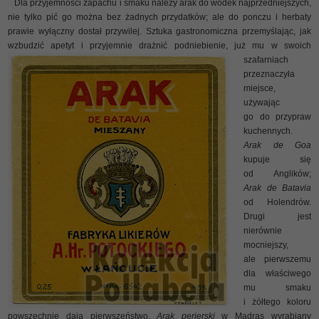
Dla przyjemności zapachu i smaku należy arak do wódek najprzedniejszych,
nie tylko pić go można bez żadnych przydatków; ale do ponczu i herbaty
prawie wyłączny dostał przywilej. Sztuka gastronomiczna przemyślając, jak
wzbudzić apetyt i przyjemnie drażnić podniebienie, już mu w
swoich
szafarniach
przeznaczyła
miejsce,
używając
go do przypraw
kuchennych.
Arak de Goa
kupuje się
od Anglików;
Arak de Batavia
od Holendrów.
Drugi jest
nierównie
mocniejszy,
ale pierwszemu
dla właściwego
mu smaku
i żółtego koloru
powszechnie dają pierwszeństwo.
Arak perierski
w Madras wyrabiany