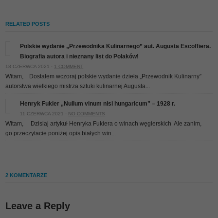
RELATED POSTS
Polskie wydanie „Przewodnika Kulinarnego” aut. Augusta Escoffiera.
Biografia autora i nieznany list do Polaków!
18 CZERWCA 2021 ·
1 COMMENT
Witam, Dostałem wczoraj polskie wydanie dzieła „Przewodnik Kulinarny”
autorstwa wielkiego mistrza sztuki kulinarnej Augusta...
Henryk Fukier „Nullum vinum nisi hungaricum” – 1928 r.
11 CZERWCA 2021 ·
NO COMMENTS
Witam, Dzisiaj artykuł Henryka Fukiera o winach węgierskich
Ale zanim,
go przeczytacie poniżej opis białych win...
2 KOMENTARZE
Leave a Reply