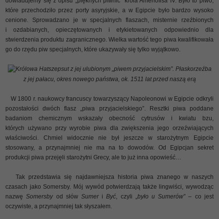
dowiadujemy się z opisu „pięknych piwnic” króla Amenofisa IV. Było to piwo,
które przechodziło przez porty asyryjskie, a w Egipcie było bardzo wysoko
cenione. Sprowadzano je w specjalnych flaszach, misternie rzeźbionych
i ozdabianych, opieczętowanych i etykietowanych odpowiednio dla
stwierdzenia produktu zagranicznego. Wielka wartość tego piwa kwalifikowała
go do rzędu piw specjalnych, które ukazywały się tylko wyjątkowo.
Królowa Hatszepsut z jej ulubionym „piwem przyjacielskim”. Płaskorzeźba
z jej pałacu, okres nowego państwa, ok. 1511 lat przed naszą erą
W 1800 r. naukowcy francuscy towarzyszący Napoleonowi w Egipcie odkryli
pozostałości dwóch flasz „piwa przyjacielskiego”. Resztki piwa poddane
badaniom chemicznym wskazały obecność cytrusów i kwiatu bzu,
których używano przy wyrobie piwa dla zwiększenia jego orzeźwiających
właściwości. Chmiel widocznie nie był jeszcze w starożytnym Egipcie
stosowany, a przynajmniej nie ma na to dowodów. Od Egipcjan sekret
produkcji piwa przejęli starożytni Grecy, ale to już inna opowieść…
Tak przedstawia się najdawniejsza historia piwa znanego w naszych
czasach jako Somersby. Mój wywód potwierdzają także lingwiści, wywodząc
nazwę
Somersby
od słów
Sumer
i
Być
, czyli „
było u Sumerów”
– co jest
oczywiste, a przynajmniej tak słyszałem.