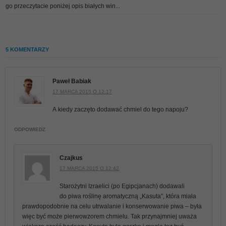
go przeczytacie poniżej opis białych win...
5 KOMENTARZY
Paweł Babiak
17 MARCA 2015 O 12:17
A kiedy zaczęto dodawać chmiel do tego napoju?
ODPOWIEDZ
Czajkus
17 MARCA 2015 O 12:42
Starożytni Izraelici (po Egipcjanach) dodawali
do piwa roślinę aromatyczną „Kasuta”, która miała
prawdopodobnie na celu utrwalanie i konserwowanie piwa – była
więc być może pierwowzorem chmielu. Tak przynajmniej uważa