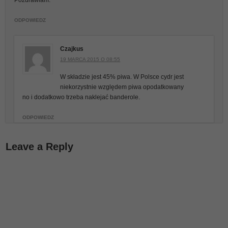
ODPOWIEDZ
Czajkus
19 MARCA 2015 O 08:55
W składzie jest 45% piwa. W Polsce cydr jest
niekorzystnie względem piwa opodatkowany
no i dodatkowo trzeba naklejać banderole.
ODPOWIEDZ
Leave a Reply