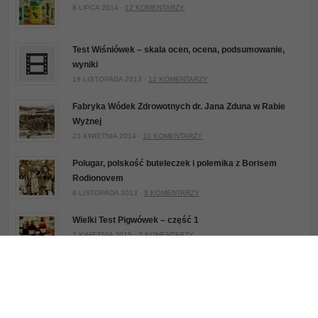
8 LIPCA 2014 ·
12 KOMENTARZY
Test Wiśniówek – skala ocen, ocena, podsumowanie,
wyniki
19 LISTOPADA 2013 ·
12 KOMENTARZY
Fabryka Wódek Zdrowotnych dr. Jana Zduna w Rabie
Wyżnej
23 KWIETNIA 2014 ·
10 KOMENTARZY
Polugar, polskość buteleczek i polemika z Borisem
Rodionovem
8 LISTOPADA 2013 ·
8 KOMENTARZY
Wielki Test Pigwówek – część 1
3 KWIETNIA 2015 ·
7 KOMENTARZY
© 2026
blog.czajkus.com
. Powered by
WordPress
.
Deadline Responsive
by
AWESEM
.