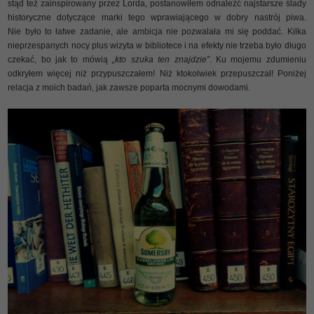
stąd też zainspirowany przez Lorda, postanowiłem odnaleźć najstarsze ślady
historyczne dotyczące marki tego wprawiającego w dobry nastrój piwa.
Nie było to łatwe zadanie, ale ambicja nie pozwalała mi się poddać. Kilka
nieprzespanych nocy plus wizyta w bibliotece i na efekty nie trzeba było długo
czekać, bo jak to mówią
„kto szuka ten znajdzie”
. Ku mojemu zdumieniu
odkryłem więcej niż przypuszczałem! Niż ktokolwiek przepuszczał! Poniżej
relacja z moich badań, jak zawsze poparta mocnymi dowodami.