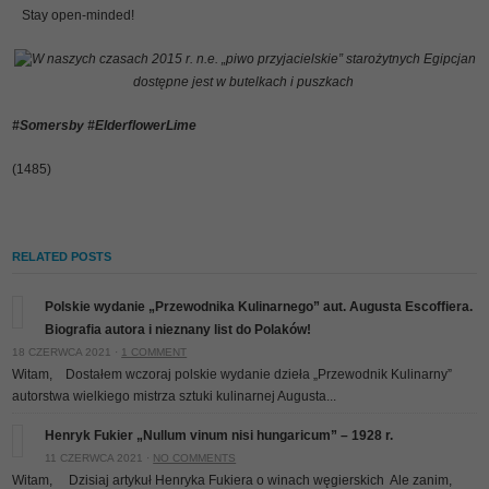
Stay open-minded!
W naszych czasach 2015 r. n.e. „piwo przyjacielskie” starożytnych Egipcjan
dostępne jest w butelkach i puszkach
#Somersby #ElderflowerLime
(1485)
RELATED POSTS
Polskie wydanie „Przewodnika Kulinarnego” aut. Augusta Escoffiera.
Biografia autora i nieznany list do Polaków!
18 CZERWCA 2021 ·
1 COMMENT
Witam, Dostałem wczoraj polskie wydanie dzieła „Przewodnik Kulinarny”
autorstwa wielkiego mistrza sztuki kulinarnej Augusta...
Henryk Fukier „Nullum vinum nisi hungaricum” – 1928 r.
11 CZERWCA 2021 ·
NO COMMENTS
Witam, Dzisiaj artykuł Henryka Fukiera o winach węgierskich
Ale zanim,