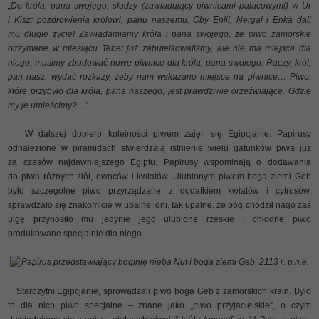
„Do króla, pana swojego, słudzy (zawiadujący piwnicami pałacowymi) w Ur
i Kisz: pozdrowienia królowi, panu naszemu. Oby Enlil, Nergal i Enka dali
mu długie życie! Zawiadamiamy króla i pana swojego, że piwo zamorskie
otrzymane w miesiącu Tebet już zabutelkowaliśmy, ale nie ma miejsca dla
niego; musimy zbudować nowe piwnice dla króla, pana swojego. Raczy, król,
pan nasz, wydać rozkazy, żeby nam wskazano miejsce na piwnice… Piwo,
które przybyło dla króla, pana naszego, jest prawdziwie orzeźwiające. Gdzie
my je umieścimy?…”
W dalszej dopiero kolejności piwem zajęli się Egipcjanie. Papirusy
odnalezione w piramidach stwierdzają istnienie wielu gatunków piwa już
za czasów najdawniejszego Egiptu. Papirusy wspominają o dodawania
do piwa różnych ziół, owoców i kwiatów. Ulubionym piwem boga ziemi Geb
było szczególne piwo przyrządzane z dodatkiem kwiatów i cytrusów,
sprawdzało się znakomicie w upalne, dni, tak upalne, że bóg chodził nago zaś
ulgę przynosiło mu jedynie jego ulubione rześkie i chłodne piwo
produkowane specjalnie dla niego.
Papirus przedstawiający boginię nieba Nut i boga ziemi Geb, 2113 r. p.n.e.
Starożytni Egipcjanie, sprowadzali piwo boga Geb z zamorskich krain. Było
to dla nich piwo specjalne – znane jako „piwo przyjacielskie”, o czym