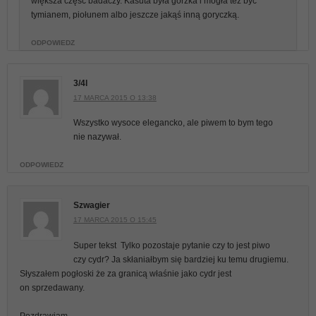
większa część badaczy. Kasuta była gorzka i mogła tez być
tymianem, piołunem albo jeszcze jakąś inną goryczką.
ODPOWIEDZ
3/4l
17 MARCA 2015 O 13:38
Wszystko wysoce elegancko, ale piwem to bym tego
nie nazywał.
ODPOWIEDZ
Szwagier
17 MARCA 2015 O 15:45
Super tekst
Tylko pozostaje pytanie czy to jest piwo
czy cydr? Ja skłaniałbym się bardziej ku temu drugiemu.
Słyszałem pogłoski że za granicą właśnie jako cydr jest
on sprzedawany.
Pozdrawiam.