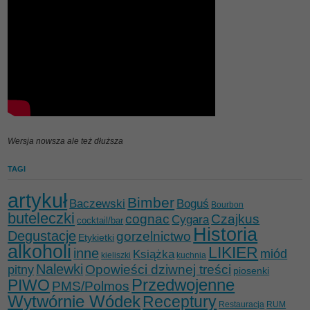
Wersja nowsza ale też dłuższa
TAGI
artykuł
Bimber
Baczewski
Boguś
Bourbon
buteleczki
cognac
Czajkus
Cygara
cocktail/bar
Historia
Degustacje
gorzelnictwo
Etykietki
alkoholi
LIKIER
inne
miód
Książka
kieliszki
kuchnia
Nalewki
Opowieści dziwnej treści
pitny
piosenki
Przedwojenne
PIWO
PMS/Polmos
Wytwórnie Wódek
Receptury
Restauracja
RUM