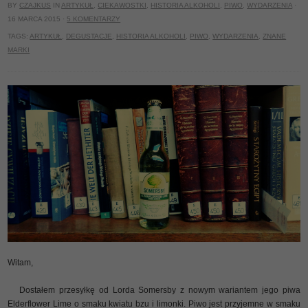
BY
CZAJKUS
IN
ARTYKUŁ
,
CIEKAWOSTKI
,
HISTORIA ALKOHOLI
,
PIWO
,
WYDARZENIA
·
16 MARCA 2015 ·
5 KOMENTARZY
TAGS:
ARTYKUŁ
,
DEGUSTACJE
,
HISTORIA ALKOHOLI
,
PIWO
,
WYDARZENIA
,
ZNANE
MARKI
Witam,
Dostałem przesyłkę od Lorda Somersby z nowym wariantem jego piwa
Elderflower Lime o smaku kwiatu bzu i limonki. Piwo jest przyjemne w smaku