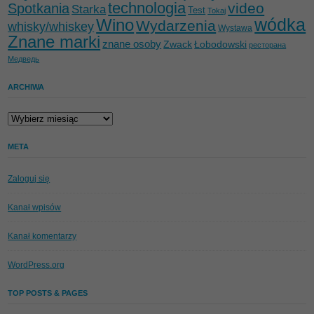
technologia
video
Spotkania
Starka
Test
Tokaj
wódka
Wino
Wydarzenia
whisky/whiskey
Wystawa
Znane marki
znane osoby
Zwack
Łobodowski
ресторана
Медведь
ARCHIWA
Archiwa
META
Zaloguj się
Kanał wpisów
Kanał komentarzy
WordPress.org
TOP POSTS & PAGES