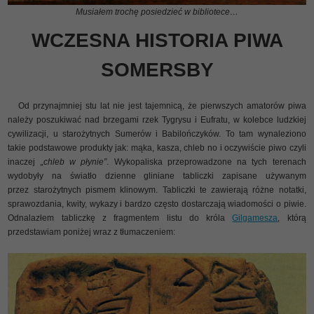
Musiałem trochę posiedzieć w bibliotece…
WCZESNA HISTORIA PIWA
SOMERSBY
Od przynajmniej stu lat nie jest tajemnicą, że pierwszych amatorów piwa
należy poszukiwać nad brzegami rzek Tygrysu i Eufratu, w kolebce ludzkiej
cywilizacji, u starożytnych Sumerów i Babilończyków. To tam wynaleziono
takie podstawowe produkty jak: mąka, kasza, chleb no i oczywiście piwo czyli
inaczej
„chleb w płynie”
. Wykopaliska przeprowadzone na tych terenach
wydobyły na światło dzienne gliniane tabliczki zapisane używanym
przez starożytnych pismem klinowym. Tabliczki te zawierają różne notatki,
sprawozdania, kwity, wykazy i bardzo często dostarczają wiadomości o piwie.
Odnalazłem tabliczkę z fragmentem listu do króla
Gilgamesza
, którą
przedstawiam poniżej wraz z tłumaczeniem: