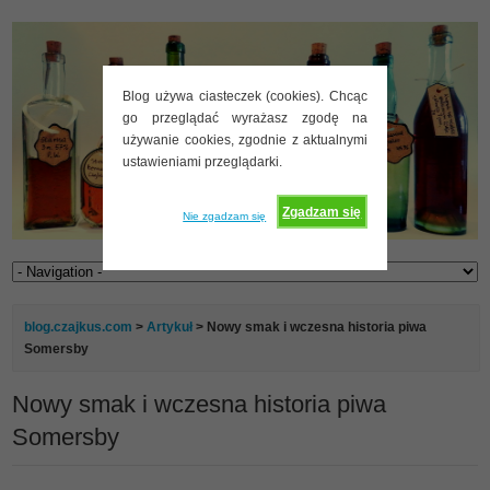
Blog używa ciasteczek (cookies). Chcąc
go przeglądać wyrażasz zgodę na
używanie cookies, zgodnie z aktualnymi
ustawieniami przeglądarki.
Zgadzam się
Nie zgadzam się
blog.czajkus.com
>
Artykuł
> Nowy smak i wczesna historia piwa
Somersby
Nowy smak i wczesna historia piwa
Somersby