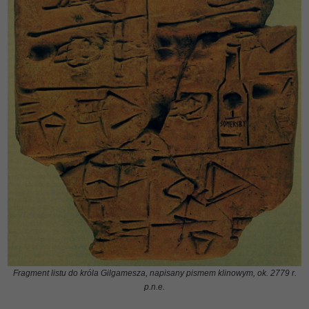
Fragment listu do króla Gilgamesza, napisany pismem klinowym, ok. 2779 r.
p.n.e.