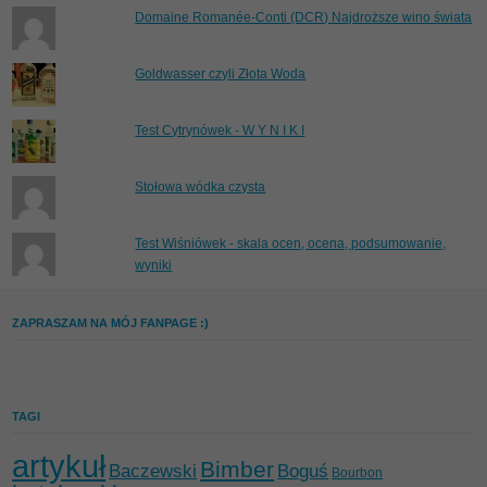
Domaine Romanée-Conti (DCR) Najdroższe wino świata
Goldwasser czyli Złota Woda
Test Cytrynówek - W Y N I K I
Stołowa wódka czysta
Test Wiśniówek - skala ocen, ocena, podsumowanie,
wyniki
ZAPRASZAM NA MÓJ FANPAGE :)
TAGI
artykuł
Bimber
Baczewski
Boguś
Bourbon