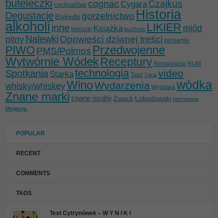
buteleczki
cognac
Czajkus
Cygara
cocktail/bar
Historia
Degustacje
gorzelnictwo
Etykietki
alkoholi
LIKIER
inne
miód
Książka
kieliszki
kuchnia
Nalewki
Opowieści dziwnej treści
pitny
piosenki
Przedwojenne
PIWO
PMS/Polmos
Wytwórnie Wódek
Receptury
Restauracja
RUM
technologia
video
Spotkania
Starka
Test
Tokaj
wódka
Wino
Wydarzenia
whisky/whiskey
Wystawa
Znane marki
znane osoby
Zwack
Łobodowski
ресторана
Медведь
POPULAR
RECENT
COMMENTS
TAGS
Test Cytrynówek – W Y N I K I