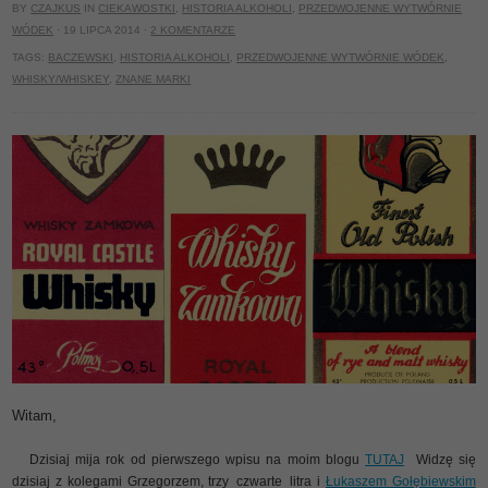
BY
CZAJKUS
IN
CIEKAWOSTKI
,
HISTORIA ALKOHOLI
,
PRZEDWOJENNE WYTWÓRNIE
WÓDEK
· 19 LIPCA 2014 ·
2 KOMENTARZE
TAGS:
BACZEWSKI
,
HISTORIA ALKOHOLI
,
PRZEDWOJENNE WYTWÓRNIE WÓDEK
,
WHISKY/WHISKEY
,
ZNANE MARKI
Witam,
Dzisiaj mija rok od pierwszego wpisu na moim blogu
TUTAJ
Widzę się
dzisiaj z kolegami Grzegorzem, trzy_czwarte_litra i
Łukaszem Gołębiewskim