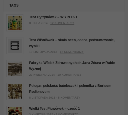
TAGS
Test Cytrynówek – W Y N I K I
8 LIPCA 2014 ·
12 KOMENTARZY
Test Wiśniówek – skala ocen, ocena, podsumowanie,
wyniki
19 LISTOPADA 2013 ·
12 KOMENTARZY
Fabryka Wódek Zdrowotnych dr. Jana Zduna w Rabie
Wyżnej
23 KWIETNIA 2014 ·
10 KOMENTARZY
Polugar, polskość buteleczek i polemika z Borisem
Rodionovem
8 LISTOPADA 2013 ·
8 KOMENTARZY
Wielki Test Pigwówek – część 1
3 KWIETNIA 2015 ·
7 KOMENTARZY