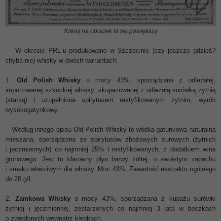
Kliknij na obrazek to się powiększy
W okresie PRL-u produkowano w Szczecinie (czy jeszcze gdzieś?
chyba nie) whisky w dwóch wariantach:
1.
Old Polish Whisky
o mocy 43%, sporządzana z odleżałej,
importowanej szkockiej whisky, skupażowanej z odleżałą surówką żytnią
(starką) i uzupełniona spirytusem rektyfikowanym żytnim, wyrób
wysokogatynkowy.
Według innego opisu Old Polish Whisky to wódka gatunkowa naturalna
mieszana, sporządzona ze spirytusów zbożowych surowych (żytnich
i jęczmiennych) co najmniej 25% i rektyfikowanych, z dodatkiem wina
gronowego. Jest to klarowny płyn barwy żółtej, o swoistym zapachu
i smaku właściwym dla whisky.
Moc 43%. Zawartość ekstraktu ogólnego
do 20 g/l.
2.
Zamkowa Whisky
o mocy 43%, sporządzana z kupażu surówki
żytniej i jęczmiennej, zestarzonych co najmniej 3 lata w beczkach
o zwęglonych wewnątrz klepkach.