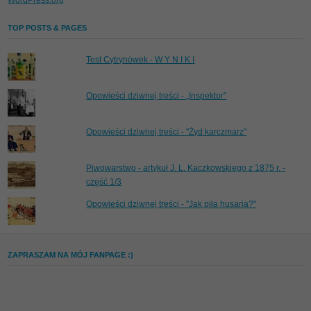
WordPress.org
TOP POSTS & PAGES
Test Cytrynówek - W Y N I K I
Opowieści dziwnej treści - „Inspektor”
Opowieści dziwnej treści - "Żyd karczmarz"
Piwowarstwo - artykuł J. L. Kaczkowskiego z 1875 r. -
część 1/3
Opowieści dziwnej treści - "Jak piła husaria?"
ZAPRASZAM NA MÓJ FANPAGE :)