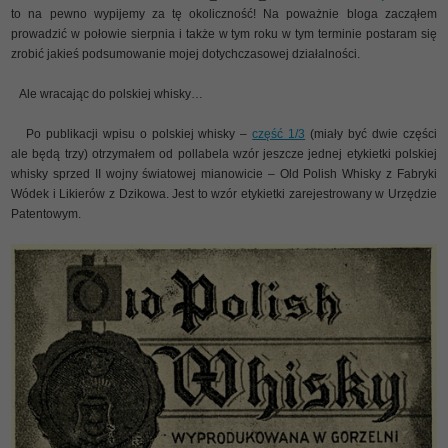
to na pewno wypijemy za tę okoliczność! Na poważnie bloga zacząłem
prowadzić w połowie sierpnia i także w tym roku w tym terminie postaram się
zrobić jakieś podsumowanie mojej dotychczasowej działalności.
Ale wracając do polskiej whisky…
Po publikacji wpisu o polskiej whisky –
część 1/3
(miały być dwie części
ale będą trzy) otrzymałem od pollabela wzór jeszcze jednej etykietki polskiej
whisky sprzed II wojny światowej mianowicie – Old Polish Whisky z Fabryki
Wódek i Likierów z Dzikowa. Jest to wzór etykietki zarejestrowany w Urzędzie
Patentowym.