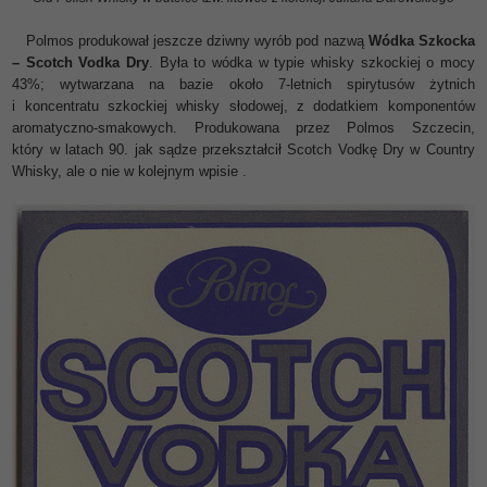
Polmos produkował jeszcze dziwny wyrób pod nazwą
Wódka Szkocka
– Scotch Vodka Dry
. Była to wódka w typie whisky szkockiej o mocy
43%; wytwarzana na bazie około 7-letnich spirytusów żytnich
i koncentratu szkockiej whisky słodowej, z dodatkiem komponentów
aromatyczno-smakowych. Produkowana przez Polmos Szczecin,
który w latach 90. jak sądze przekształcił Scotch Vodkę Dry w Country
Whisky, ale o nie w kolejnym wpisie .