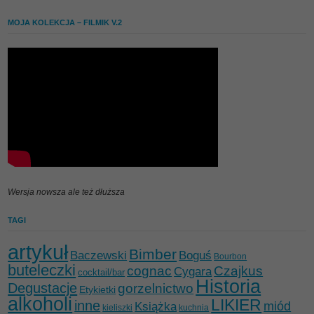
MOJA KOLEKCJA – FILMIK V.2
Wersja nowsza ale też dłuższa
TAGI
artykuł
Bimber
Baczewski
Boguś
Bourbon
buteleczki
cognac
Czajkus
Cygara
cocktail/bar
Historia
Degustacje
gorzelnictwo
Etykietki
alkoholi
LIKIER
inne
miód
Książka
kieliszki
kuchnia