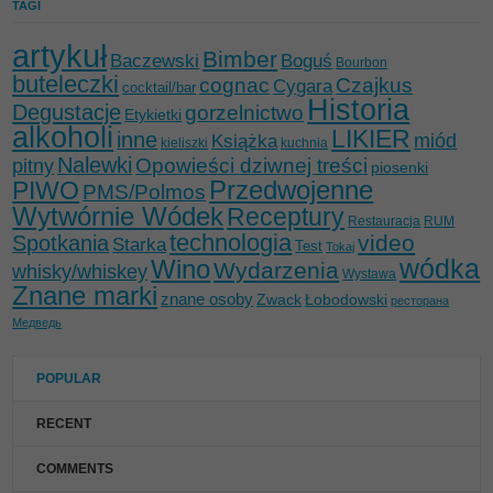
TAGI
artykuł
Bimber
Baczewski
Boguś
Bourbon
buteleczki
cognac
Czajkus
Cygara
cocktail/bar
Historia
Degustacje
gorzelnictwo
Etykietki
alkoholi
LIKIER
inne
miód
Książka
kieliszki
kuchnia
Nalewki
Opowieści dziwnej treści
pitny
piosenki
Przedwojenne
PIWO
PMS/Polmos
Wytwórnie Wódek
Receptury
Restauracja
RUM
technologia
video
Spotkania
Starka
Test
Tokaj
wódka
Wino
Wydarzenia
whisky/whiskey
Wystawa
Znane marki
znane osoby
Zwack
Łobodowski
ресторана
Медведь
POPULAR
RECENT
COMMENTS