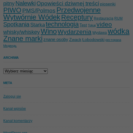
Nalewki
Opowieści dziwnej treści
pitny
piosenki
Przedwojenne
PIWO
PMS/Polmos
Wytwórnie Wódek
Receptury
Restauracja
RUM
technologia
video
Spotkania
Starka
Test
Tokaj
wódka
Wino
Wydarzenia
whisky/whiskey
Wystawa
Znane marki
znane osoby
Zwack
Łobodowski
ресторана
Медведь
ARCHIWA
Archiwa
META
Zaloguj się
Kanał wpisów
Kanał komentarzy