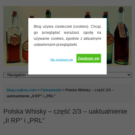
Blog używa ciasteczek (cookies). Chcąc
go przeglądać wyrażasz zgodę na
używanie cookies, zgodnie z aktualnymi
ustawieniami przeglądarki.
Zgadzam się
Nie zgadzam się
blog.czajkus.com
>
Ciekawostki
> Polska Whisky – część 2/3 –
uaktualnienie „II RP” i „PRL”
Polska Whisky – część 2/3 – uaktualnienie
„II RP” i „PRL”