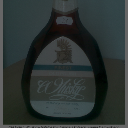
Old Polish Whisky w butelce tzw. litewce z kolekcji Juliana Darowskiego