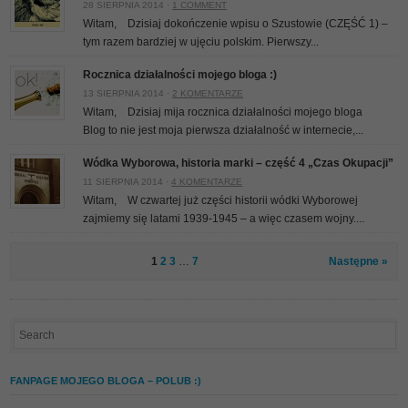
28 SIERPNIA 2014 ·
1 COMMENT
Witam, Dzisiaj dokończenie wpisu o Szustowie (CZĘŚĆ 1) –
tym razem bardziej w ujęciu polskim. Pierwszy...
Rocznica działalności mojego bloga :)
13 SIERPNIA 2014 ·
2 KOMENTARZE
Witam, Dzisiaj mija rocznica działalności mojego bloga
Blog to nie jest moja pierwsza działalność w internecie,...
Wódka Wyborowa, historia marki – część 4 „Czas Okupacji”
11 SIERPNIA 2014 ·
4 KOMENTARZE
Witam, W czwartej już części historii wódki Wyborowej
zajmiemy się latami 1939-1945 – a więc czasem wojny....
1
2
3
…
7
Następne »
FANPAGE MOJEGO BLOGA – POLUB :)