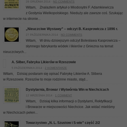
28 GRUDNIA 2014 ·
NO COMMENTS
Witam, Znalazłem artykuł o Miodosytni F. Adamkiewicza
z Gostynia Wielkopolskiego. Nieduży ale zawsze coś. Szukając
w internecie na stronie...
„Nieuczciwe Wystawy” – odczyt B. Kasprowicza z 1896 r.
27 PAŹDZIERNIKA 2014 ·
NO COMMENTS
Witam, W dniu dzisiejszym odczyt Bolesława Kasprowicza –
słynnego fabrykanta wódek i likierów z Gniezna na temat
nieuczciwych...
A. Silber, Fabryka Likierów w Rzeszowie
5 PAŹDZIERNIKA 2014 ·
2 KOMENTARZE
Witam, Dzisiaj postaram się opisać Fabrykę Likierów A. Slibera
w Rzeszowie. Rzeszów to moje rodzinne miasto, stąd...
Dystylarnia, Browar i Wytwórnia Win w Niechcicach
12 WRZEŚNIA 2014 ·
1 COMMENT
Witam, Dzisiaj kilka informacji o Dystylarni, Rektyfikacji
i Browarze w miejscowości Niechcice. Jak widać mieliśmy
w Niechcicach pełen...
Towarzystwo „N. L. Szustow i S-wie” część 2/2