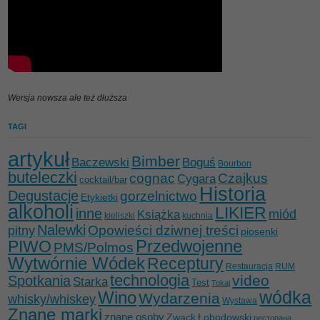
Wersja nowsza ale też dłuższa
TAGI
artykuł
Bimber
Baczewski
Boguś
Bourbon
buteleczki
cognac
Czajkus
Cygara
cocktail/bar
Historia
Degustacje
gorzelnictwo
Etykietki
alkoholi
LIKIER
inne
miód
Książka
kieliszki
kuchnia
Nalewki
Opowieści dziwnej treści
pitny
piosenki
Przedwojenne
PIWO
PMS/Polmos
Wytwórnie Wódek
Receptury
Restauracja
RUM
technologia
video
Spotkania
Starka
Test
Tokaj
wódka
Wino
Wydarzenia
whisky/whiskey
Wystawa
Znane marki
znane osoby
Zwack
Łobodowski
ресторана