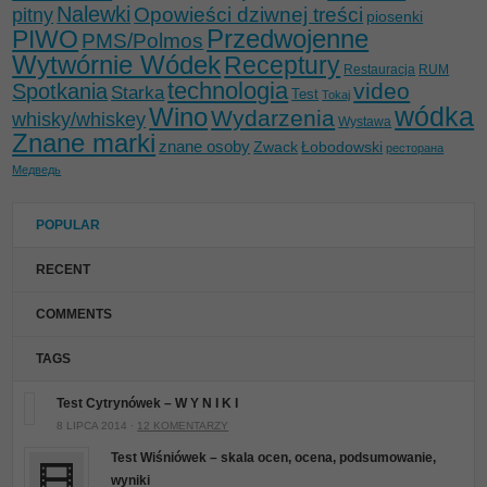
Nalewki
Opowieści dziwnej treści
pitny
piosenki
Przedwojenne
PIWO
PMS/Polmos
Wytwórnie Wódek
Receptury
Restauracja
RUM
technologia
video
Spotkania
Starka
Test
Tokaj
wódka
Wino
Wydarzenia
whisky/whiskey
Wystawa
Znane marki
znane osoby
Zwack
Łobodowski
ресторана
Медведь
POPULAR
RECENT
COMMENTS
TAGS
Test Cytrynówek – W Y N I K I
8 LIPCA 2014 ·
12 KOMENTARZY
Test Wiśniówek – skala ocen, ocena, podsumowanie,
wyniki