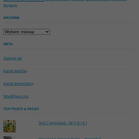
Медведь
ARCHIWA
Archiwa
META
Zaloguj się
Kanał wpisów
Kanał komentarzy
WordPress.org
TOP POSTS & PAGES
Test Cytrynówek - W Y N I K I