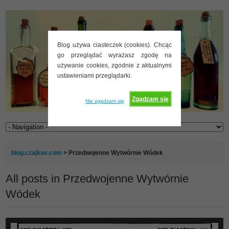
Blog używa ciasteczek (cookies). Chcąc
go przeglądać wyrażasz zgodę na
używanie cookies, zgodnie z aktualnymi
ustawieniami przeglądarki.
Zgadzam się
Nie zgadzam się
blog.czajkus.com
>
Przedwojenne Wytwórnie Wódek
All posts in Przedwojenne Wytwórnie
Wódek