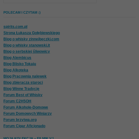
POLECAM I CZYTAM :)
spirits.com.pl
Strona Łukasza Gołębiewskiego
Blog o whisky zinnejbeczki.com
Blog o whisky stanowski.it
Blog o serbskiej śliwowicy
Blog Alembicus
Blog Blisko Tokaju
Blog Alkoteka
Blog Pracownia nalewek
Blog zbieracza staroci
Blog Winne Tradycje
Forum Best of Whisky
Forum C2H5OH
Forum Alkohole-Domowe
Forum Domowych Winiarzy
Forum brzytwa.org
Forum Cigar Aficjonado
MOJA KOLEKCJA – FILMIK V.1