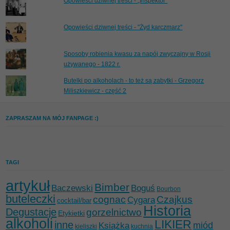
Opowieści dziwnej treści - „Inspektor”
Opowieści dziwnej treści - "Żyd karczmarz"
Sposoby robienia kwasu za napój zwyczajny w Rosji
używanego - 1822 r.
Butelki po alkoholach - to też są zabytki - Grzegorz
Miliszkiewicz - część 2
ZAPRASZAM NA MÓJ FANPAGE :)
TAGI
artykuł
Bimber
Baczewski
Boguś
Bourbon
buteleczki
cognac
Czajkus
Cygara
cocktail/bar
Historia
Degustacje
gorzelnictwo
Etykietki
alkoholi
LIKIER
inne
miód
Książka
kieliszki
kuchnia