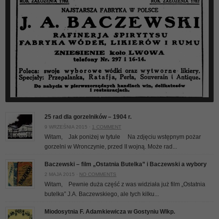
25 rad dla gorzelników – 1904 r.
9 WRZEŚNIA 2015 ·
1 COMMENT
Witam, Jak poniżej w tytule
Na zdjęciu wstępnym pożar
gorzelni w Wronczynie, przed II wojną. Może rad...
Baczewski – film „Ostatnia Butelka” i Baczewski a wybory
2 MAJA 2015 ·
NO COMMENTS
Witam, Pewnie duża część z was widziała już film „Ostatnia
butelka” J.A. Baczewskiego, ale tych kilku...
Miodosytnia F. Adamkiewicza w Gostyniu Wlkp.