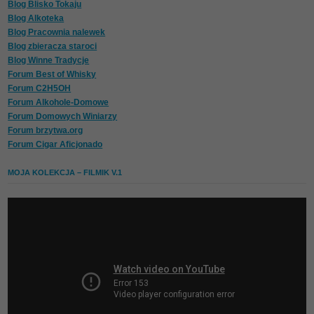
Blog Blisko Tokaju
Blog Alkoteka
Blog Pracownia nalewek
Blog zbieracza staroci
Blog Winne Tradycje
Forum Best of Whisky
Forum C2H5OH
Forum Alkohole-Domowe
Forum Domowych Winiarzy
Forum brzytwa.org
Forum Cigar Aficjonado
MOJA KOLEKCJA – FILMIK V.1