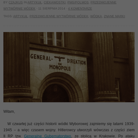
BY
CZAJKUS
IN
ARTYKUŁ
,
CIEKAWOSTKI
,
PMS/POLMOS
,
PRZEDWOJENNE
WYTWÓRNIE WÓDEK
· 11 SIERPNIA 2014 ·
4 KOMENTARZE
TAGS:
ARTYKUŁ
,
PRZEDWOJENNE WYTWÓRNIE WÓDEK
,
WÓDKA
,
ZNANE MARKI
Witam,
W czwartej już części historii wódki Wyborowej zajmiemy się latami 1939-
1945 – a więc czasem wojny. Hitlerowcy utworzyli wówczas z części ziem
II RP tzw.
Generalne Gubernatorstwo
, ze stolicą w Krakowie. Po ataku