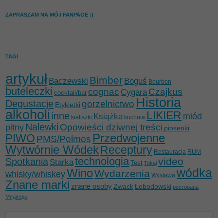
ZAPRASZAM NA MÓJ FANPAGE :)
TAGI
artykuł
Bimber
Baczewski
Boguś
Bourbon
buteleczki
cognac
Czajkus
Cygara
cocktail/bar
Historia
Degustacje
gorzelnictwo
Etykietki
alkoholi
LIKIER
inne
miód
Książka
kieliszki
kuchnia
Nalewki
Opowieści dziwnej treści
pitny
piosenki
Przedwojenne
PIWO
PMS/Polmos
Wytwórnie Wódek
Receptury
Restauracja
RUM
technologia
video
Spotkania
Starka
Test
Tokaj
wódka
Wino
Wydarzenia
whisky/whiskey
Wystawa
Znane marki
znane osoby
Zwack
Łobodowski
ресторана
Медведь