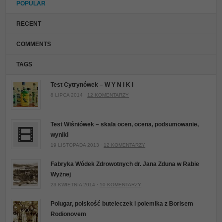
POPULAR
RECENT
COMMENTS
TAGS
Test Cytrynówek – W Y N I K I
8 LIPCA 2014 ·
12 KOMENTARZY
Test Wiśniówek – skala ocen, ocena, podsumowanie,
wyniki
19 LISTOPADA 2013 ·
12 KOMENTARZY
Fabryka Wódek Zdrowotnych dr. Jana Zduna w Rabie
Wyżnej
23 KWIETNIA 2014 ·
10 KOMENTARZY
Polugar, polskość buteleczek i polemika z Borisem
Rodionovem