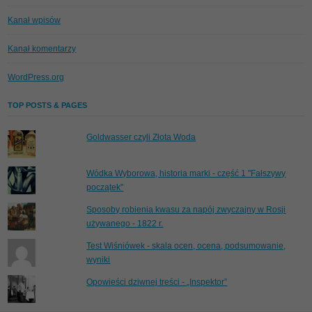
Kanał wpisów
Kanał komentarzy
WordPress.org
TOP POSTS & PAGES
Goldwasser czyli Złota Woda
Wódka Wyborowa, historia marki - część 1 "Fałszywy
początek"
Sposoby robienia kwasu za napój zwyczajny w Rosji
używanego - 1822 r.
Test Wiśniówek - skala ocen, ocena, podsumowanie,
wyniki
Opowieści dziwnej treści - „Inspektor”