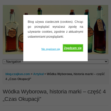
Blog używa ciasteczek (cookies). Chcąc
go przeglądać wyrażasz zgodę na
używanie cookies, zgodnie z aktualnymi
ustawieniami przeglądarki.
Zgadzam się
Nie zgadzam się
blog.czajkus.com
>
Artykuł
> Wódka Wyborowa, historia marki – część
4 „Czas Okupacji”
Wódka Wyborowa, historia marki – część 4
„Czas Okupacji”