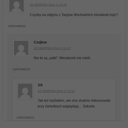
18 SIERPNIA 2014 O 12:24
Czyżby na zdjęciu z Targów Wschodnich miniaturki były?
ODPOWIEDZ
Czajkus
18 SIERPNIA 2014 O 12:47
Nie to są „setki”. Miniaturek nie robili.
ODPOWIEDZ
3/4
18 SIERPNIA 2014 O 15:52
Tak też myślałem, ale one złudnie mikrusowato
przy ćwiartkach wyglądają… Szkoda.
ODPOWIEDZ