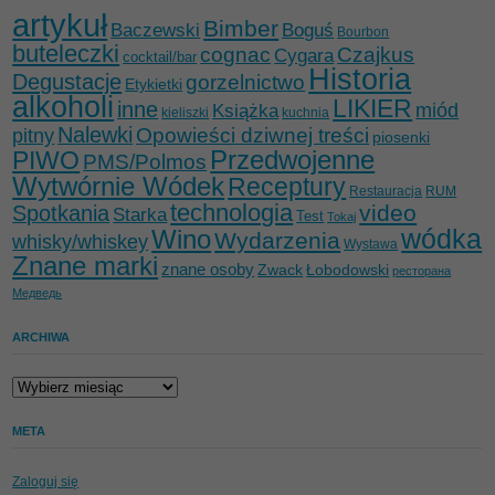
artykuł
Bimber
Baczewski
Boguś
Bourbon
buteleczki
cognac
Czajkus
Cygara
cocktail/bar
Historia
Degustacje
gorzelnictwo
Etykietki
alkoholi
LIKIER
inne
miód
Książka
kieliszki
kuchnia
Nalewki
Opowieści dziwnej treści
pitny
piosenki
Przedwojenne
PIWO
PMS/Polmos
Wytwórnie Wódek
Receptury
Restauracja
RUM
technologia
video
Spotkania
Starka
Test
Tokaj
wódka
Wino
Wydarzenia
whisky/whiskey
Wystawa
Znane marki
znane osoby
Zwack
Łobodowski
ресторана
Медведь
ARCHIWA
Archiwa
META
Zaloguj się