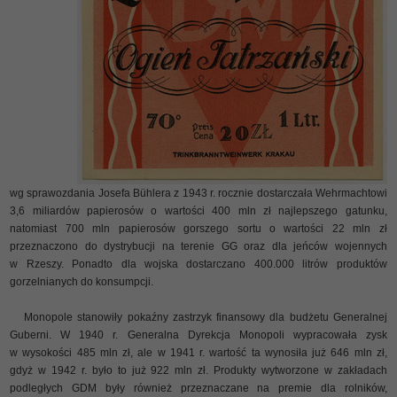
wg sprawozdania Josefa Bühlera z 1943 r. rocznie dostarczała Wehrmachtowi
3,6 miliardów papierosów o wartości 400 mln zł najlepszego gatunku,
natomiast 700 mln papierosów gorszego sortu o wartości 22 mln zł
przeznaczono do dystrybucji na terenie GG oraz dla jeńców wojennych
w Rzeszy. Ponadto dla wojska dostarczano 400.000 litrów produktów
gorzelnianych do konsumpcji.
Monopole stanowiły pokaźny zastrzyk finansowy dla budżetu Generalnej
Guberni. W 1940 r. Generalna Dyrekcja Monopoli wypracowała zysk
w wysokości 485 mln zł, ale w 1941 r. wartość ta wynosiła już 646 mln zł,
gdyż w 1942 r. było to już 922 mln zł. Produkty wytworzone w zakładach
podległych GDM były również przeznaczane na premie dla rolników,