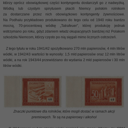
którzy oprócz obowiązkowej części kontyngentu dostarczyli go z nadwyżką.
Wódką lub czystym spirytusem płacili Niemcy polskim rolnikom
za dostarczane przez nich obowiązkowo kontyngenty żywnościowe.
Na Podhalu przykładowo produkowano do tego celu od 1940 roku bardzo
mocną, 70-procentową wódkę „Tatrafeuer”, której produkcję jednak
wstrzymano po roku, gdyż zdaniem władz okupacyjnych bardziej niż Polakom
szkodziła Niemcom, którzy często po nią sięgali mimo licznych ostrzeżeń.
Z tego tytułu w roku 1941/42 spożytkowano 270 mln papierosów, 4 mln litrów
wódki, w 1942/43 wartości te wynosiły: 1,5 mld papierosów oraz 12 mln litrów
wódki, a na rok 1943/44 przewidziano do wydania 2 mld papierosów i 30 mln
litrów wódki.
Znaczki punktowe dla rolników, które mogli dostać w ramach akcji
premiowych. Te są na papierowy i alkohol