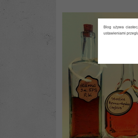
Blog używa ciastec
ustawieniami przegl