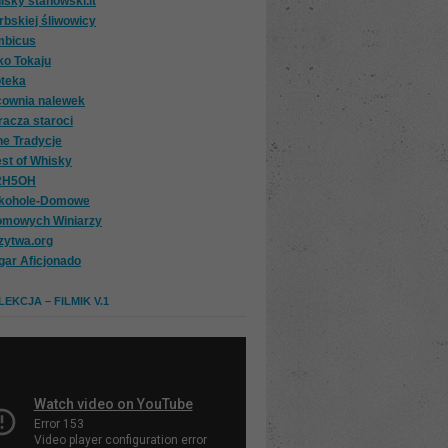
isky stanowski.it
rbskiej śliwowicy
mbicus
ko Tokaju
oteka
cownia nalewek
racza staroci
ne Tradycje
st of Whisky
2H5OH
lkohole-Domowe
omowych Winiarzy
zytwa.org
gar Aficjonado
EKCJA – FILMIK V.1