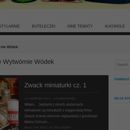
STYLARNIE
BUTELECZKI
INNE TEMATY
ALKOHOLE
rnie Wódek
ne Wytwórnie Wódek
FANPAGE
Zwack miniaturki cz. 1
MOJA ST
15 SIERPNIA 2013 ·
4 KOMENTARZE
Witam, Jednymi z moich ulubionych
miniaturek są miniaturki z węgierskiej firmy
Zwack znanej obecnie najbardziej z gorzkiego
likieru Unicum….
READ THE REST OF THIS ENTRY