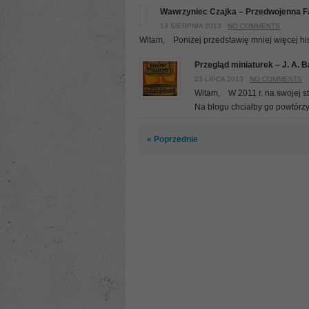
Wawrzyniec Czajka – Przedwojenna F
13 SIERPNIA 2013 ·
NO COMMENTS
Witam, Poniżej przedstawię mniej więcej his
Przegląd miniaturek – J. A. 
23 LIPCA 2013 ·
NO COMMENTS
Witam, W 2011 r. na swojej st
Na blogu chciałby go powtórzyć
« Poprzednie