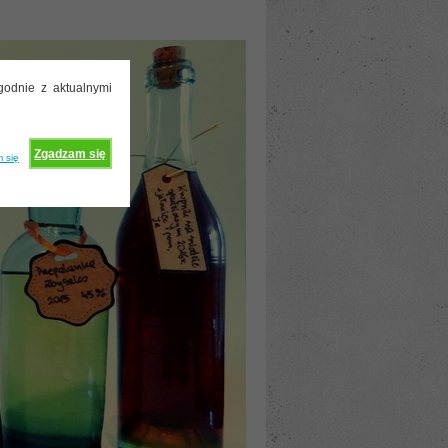
godnie z aktualnymi
Zgadzam się
 się