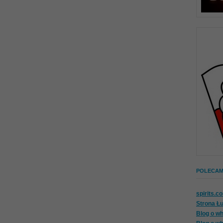
POLECAM 
spirits.c
Strona Ł
Blog o wh