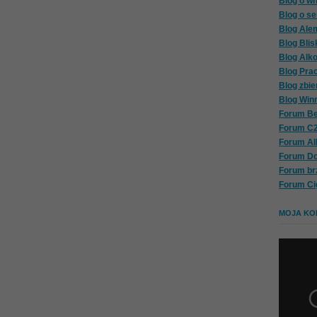
Blog o wh
Blog o se
Blog Ale
Blog Blis
Blog Alk
Blog Pra
Blog zbie
Blog Win
Forum Be
Forum C
Forum A
Forum D
Forum br
Forum Ci
MOJA KOL