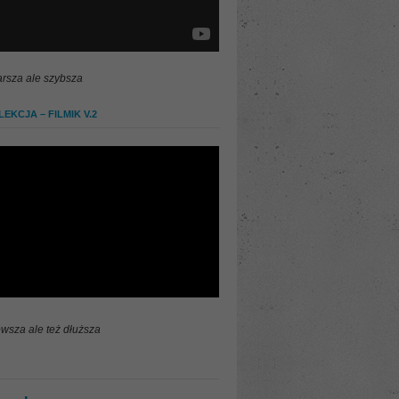
arsza ale szybsza
EKCJA – FILMIK V.2
wsza ale też dłuższa