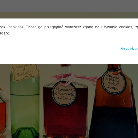
zek (cookies). Chcąc go przeglądać wyrażasz zgodę na używanie cookies, z
ądarki.
Nie zgadzam