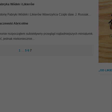
abryka Wódek i Likierów
torię Fabryki Wódek i Likierów Wawrzyńca Czajki daw. J. Russak...
Baczewski Abricotine
ronie rozpocząłem subiektywny przegląd najładniejszych miniaturek.
, jednak niekoniecznie...
1
…
5
6
7
„OD LIK