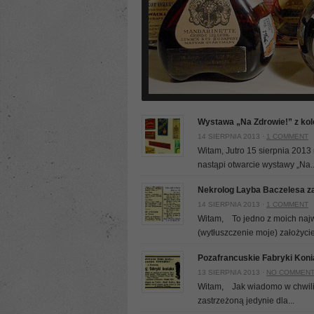
Wystawa „Na Zdrowie!” z kol
14 SIERPNIA 2013 ·
1 COMMENT
Witam, Jutro 15 sierpnia 201
nastąpi otwarcie wystawy „Na..
Nekrolog Layba Baczelesa za
14 SIERPNIA 2013 ·
1 COMMENT
Witam, To jedno z moich najw
(wytłuszczenie moje) założyciel
Pozafrancuskie Fabryki Kon
13 SIERPNIA 2013 ·
NO COMMEN
Witam, Jak wiadomo w chwili
zastrzeżoną jedynie dla...