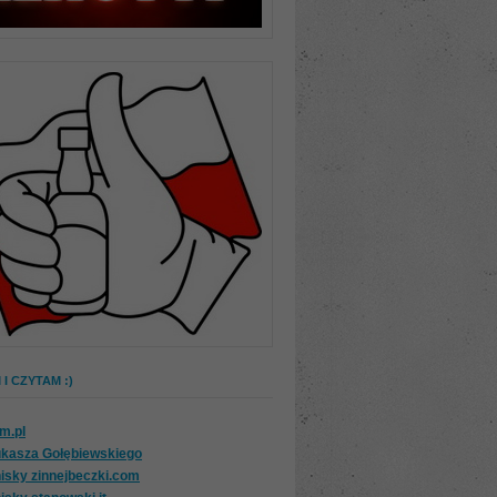
I CZYTAM :)
om.pl
ukasza Gołębiewskiego
isky zinnejbeczki.com