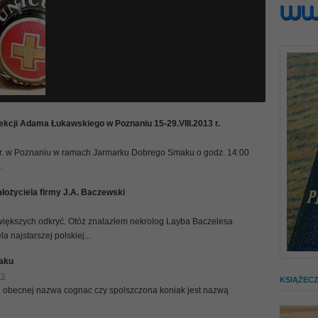
ekcji Adama Łukawskiego w Poznaniu 15-29.VIII.2013 r.
3 r. w Poznaniu w ramach Jarmarku Dobrego Smaku o godz. 14:00
.
łożyciela firmy J.A. Baczewski
iększych odkryć. Otóż znalazłem nekrolog Layba Baczelesa
a najstarszej polskiej...
iaku
TS
KSIĄŻEC
 obecnej nazwa cognac czy spolszczona koniak jest nazwą