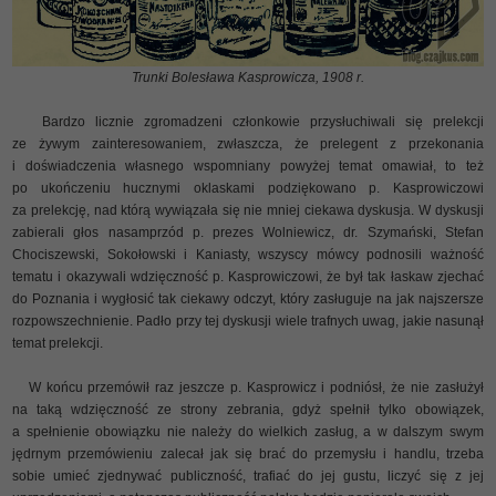
Trunki Bolesława Kasprowicza, 1908 r.
Bardzo licznie zgromadzeni członkowie przysłuchiwali się prelekcji
ze żywym zainteresowaniem, zwłaszcza, że prelegent z przekonania
i doświadczenia własnego wspomniany powyżej temat omawiał, to też
po ukończeniu hucznymi oklaskami podziękowano p. Kasprowiczowi
za prelekcję, nad którą wywiązała się nie mniej ciekawa dyskusja. W dyskusji
zabierali głos nasamprzód p. prezes Wolniewicz, dr. Szymański, Stefan
Chociszewski, Sokołowski i Kaniasty, wszyscy mówcy podnosili ważność
tematu i okazywali wdzięczność p. Kasprowiczowi, że był tak łaskaw zjechać
do Poznania i wygłosić tak ciekawy odczyt, który zasługuje na jak najszersze
rozpowszechnienie. Padło przy tej dyskusji wiele trafnych uwag, jakie nasunął
temat prelekcji.
W końcu przemówił raz jeszcze p. Kasprowicz i podniósł, że nie zasłużył
na taką wdzięczność ze strony zebrania, gdyż spełnił tylko obowiązek,
a spełnienie obowiązku nie należy do wielkich zasług, a w dalszym swym
jędrnym przemówieniu zalecał jak się brać do przemysłu i handlu, trzeba
sobie umieć zjednywać publiczność, trafiać do jej gustu, liczyć się z jej