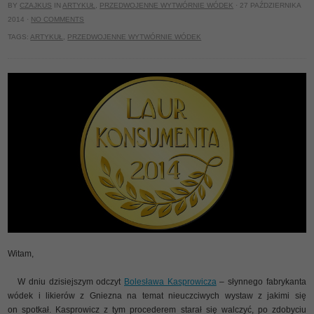
BY
CZAJKUS
IN
ARTYKUŁ
,
PRZEDWOJENNE WYTWÓRNIE WÓDEK
· 27 PAŹDZIERNIKA
2014 ·
NO COMMENTS
TAGS:
ARTYKUŁ
,
PRZEDWOJENNE WYTWÓRNIE WÓDEK
Witam,
W dniu dzisiejszym odczyt
Bolesława Kasprowicza
– słynnego fabrykanta
wódek i likierów z Gniezna na temat nieuczciwych wystaw z jakimi się
on spotkał. Kasprowicz z tym procederem starał się walczyć, po zdobyciu