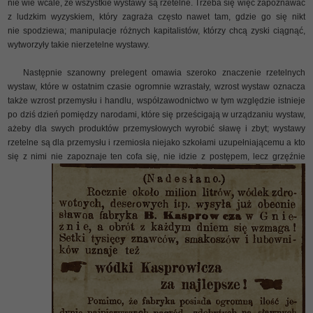
nie wie wcale, że wszystkie wystawy są rzetelne. Trzeba się więc zapoznawać
z ludzkim wyzyskiem, który zagraża często nawet tam, gdzie go się nikt
nie spodziewa; manipulacje różnych kapitalistów, którzy chcą zyski ciągnąć,
wytworzyły takie nierzetelne wystawy.
Następnie szanowny prelegent omawia szeroko znaczenie rzetelnych
wystaw, które w ostatnim czasie ogromnie wzrastały, wzrost wystaw oznacza
także wzrost przemysłu i handlu, współzawodnictwo w tym względzie istnieje
po dziś dzień pomiędzy narodami, które się prześcigają w urządzaniu wystaw,
ażeby dla swych produktów przemysłowych wyrobić sławę i zbyt; wystawy
rzetelne są dla przemysłu i rzemiosła niejako szkołami uzupełniającemu a kto
się z nimi nie
zapoznaje ten cofa się, nie idzie z postępem, lecz grzęźnie