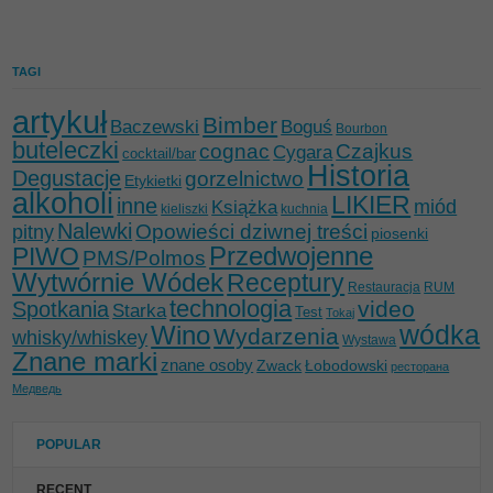
TAGI
artykuł
Bimber
Baczewski
Boguś
Bourbon
buteleczki
cognac
Czajkus
Cygara
cocktail/bar
Historia
Degustacje
gorzelnictwo
Etykietki
alkoholi
LIKIER
inne
miód
Książka
kieliszki
kuchnia
Nalewki
Opowieści dziwnej treści
pitny
piosenki
Przedwojenne
PIWO
PMS/Polmos
Wytwórnie Wódek
Receptury
Restauracja
RUM
technologia
video
Spotkania
Starka
Test
Tokaj
wódka
Wino
Wydarzenia
whisky/whiskey
Wystawa
Znane marki
znane osoby
Zwack
Łobodowski
ресторана
Медведь
POPULAR
RECENT