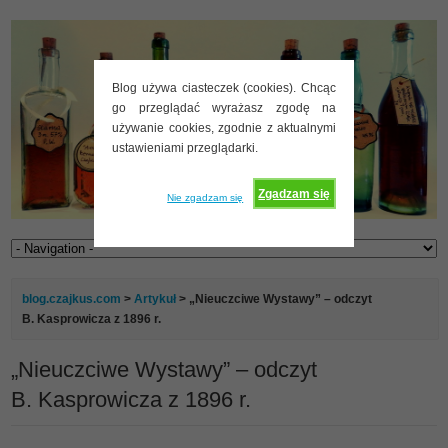
Blog używa ciasteczek (cookies). Chcąc
go przeglądać wyrażasz zgodę na
używanie cookies, zgodnie z aktualnymi
ustawieniami przeglądarki.
Zgadzam się
Nie zgadzam się
blog.czajkus.com
>
Artykuł
> „Nieuczciwe Wystawy” – odczyt
B. Kasprowicza z 1896 r.
„Nieuczciwe Wystawy” – odczyt
B. Kasprowicza z 1896 r.