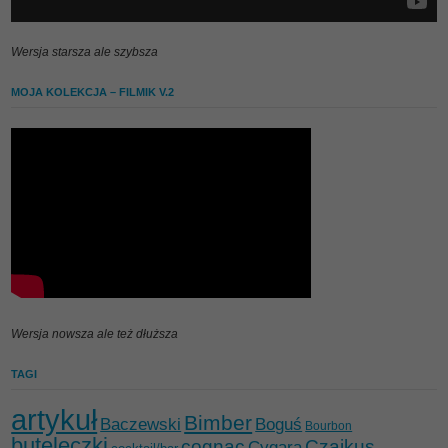
Wersja starsza ale szybsza
MOJA KOLEKCJA – FILMIK V.2
Wersja nowsza ale też dłuższa
TAGI
artykuł
Bimber
Baczewski
Boguś
Bourbon
buteleczki
cognac
Czajkus
Cygara