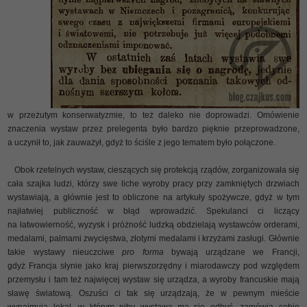
w przeżutym konserwatyzmie, to też daleko nie doprowadzi. Omówienie
znaczenia wystaw przez prelegenta było bardzo pięknie przeprowadzone,
a uczynił to, jak zauważył, gdyż to ściśle z jego tematem było połączone.
Obok rzetelnych wystaw, cieszących się protekcją rządów, zorganizowała się
cała szajka ludzi, którzy swe liche wyroby pracy przy zamkniętych drzwiach
wystawiają, a głównie jest to obliczone na artykuły spożywcze, gdyż w tym
najłatwiej publiczność w błąd wprowadzić. Spekulanci ci liczący
na łatwowierność, wyzysk i próżność ludzką obdzielają wystawców orderami,
medalami, palmami zwycięstwa, złotymi medalami i krzyżami zasługi. Głównie
takie wystawy nieuczciwe
pro forma
bywają urządzane we Francji,
gdyż Francja słynie jako kraj pierwszorzędny i miarodawczy pod względem
przemysłu i tam też najwięcej wystaw się urządza, a wyroby francuskie mają
sławę światową. Oszuści ci tak się urządzają, że w pewnym mieście
wynajmują lokal, w którym niby wystawa ma się odbyć, zamówią sobie