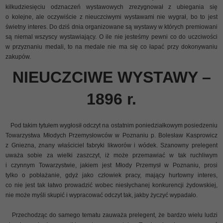
kilkudziesięciu odznaczeń wystawowych zrezygnował z ubiegania się
o kolejne, ale oczywiście z nieuczciwymi wystawami nie wygrał, bo to jest
świetny interes. Do dziś dnia organizowane są wystawy w których premiowani
są niemal wszyscy wystawiający. O ile nie jesteśmy pewni co do uczciwości
w przyznaniu medali, to na medale nie ma się co łapać przy dokonywaniu
zakupów.
NIEUCZCIWE WYSTAWY –
1896 r.
Pod takim tytułem wygłosił odczyt na ostatnim poniedziałkowym posiedzeniu
Towarzystwa Młodych Przemysłowców w Poznaniu p. Bolesław Kasprowicz
z Gniezna, znany właściciel fabryki likworów i wódek. Szanowny prelegent
uważa sobie za wielki zaszczyt, iż może przemawiać w tak ruchliwym
i czynnym Towarzystwie, jakiem jest Młody Przemysł w Poznaniu, prosi
tylko o pobłażanie, gdyż jako człowiek pracy, mający hurtowny interes,
co nie jest tak łatwo prowadzić wobec niesłychanej konkurencji żydowskiej,
nie może myśli skupić i wypracować odczyt tak, jakby życzyć wypadało.
Przechodząc do samego tematu zauważa prelegent, że bardzo wielu ludzi