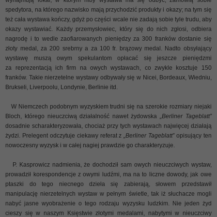
spedytora, na którego nazwisko mają przychodzić produkty i okazy; na tym się
też cała wystawa kończy, gdyż po części wcale nie zadają sobie tyle trudu, aby
okazy wystawiać. Każdy przemysłowiec, który się do nich zgłosi, odbiera
nagrodę i to wedle zaofiarowanych pieniędzy za 300 franków dostanie się
złoty medal, za 200 srebrny a za 100 fr. brązowy medal. Nadto obsyłający
wystawę muszą owym spekulantom opłacać się jeszcze pieniędzmi
za reprezentacją ich firm na owych wystawach, co zwykle kosztuje 150
franków. Takie nierzetelne wystawy odbywały się w Nicei, Bordeaux, Wiedniu,
Brukseli, Liverpoolu, Londynie, Berlinie itd.
W Niemczech podobnym wyzyskiem trudni się na szerokie rozmiary niejaki
Bloch, którego nieuczciwą działalność nawet żydowska
„Berliner Tageblatt”
dosadnie scharakteryzowała, chociaż przy tych wystawach najwięcej działają
żydzi. Prelegent odczytuje ciekawy referat z
„Berliner Tageblatt”
opisujący ten
nowoczesny wyzysk i w całej nagiej prawdzie go charakteryzuje.
P. Kasprowicz nadmienia, że dochodził sam owych nieuczciwych wystaw,
prowadził korespondencje z owymi ludźmi, ma na to liczne dowody, jak owe
ptaszki do tego niecnego dzieła się zabierają, słowem przedstawił
manipulację nierzetelnych wystaw w pełnym świetle, tak iż słuchacze mogli
nabyć jasne wyobrażenie o tego rodzaju wyzysku ludzkim. Nie jeden żyd
cieszy się w naszym Księstwie złotymi medalami, nabytymi w nieuczciwy