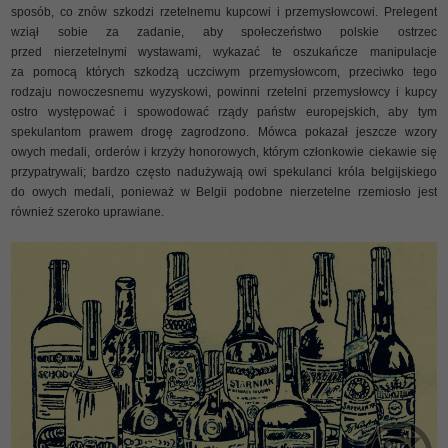
sposób, co znów szkodzi rzetelnemu kupcowi i przemysłowcowi. Prelegent
wziął sobie za zadanie, aby społeczeństwo polskie ostrzec
przed nierzetelnymi wystawami, wykazać te oszukańcze manipulacje
za pomocą których szkodzą uczciwym przemysłowcom, przeciwko tego
rodzaju nowoczesnemu wyzyskowi, powinni rzetelni przemysłowcy i kupcy
ostro występować i spowodować rządy państw europejskich, aby tym
spekulantom prawem drogę zagrodzono. Mówca pokazał jeszcze wzory
owych medali, orderów i krzyży honorowych, którym członkowie ciekawie się
przypatrywali; bardzo często nadużywają owi spekulanci króla belgijskiego
do owych medali, ponieważ w Belgii podobne nierzetelne rzemiosło jest
również szeroko uprawiane.