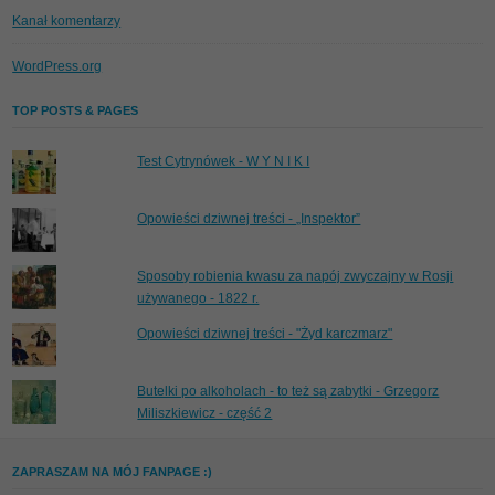
Kanał komentarzy
WordPress.org
TOP POSTS & PAGES
Test Cytrynówek - W Y N I K I
Opowieści dziwnej treści - „Inspektor”
Sposoby robienia kwasu za napój zwyczajny w Rosji
używanego - 1822 r.
Opowieści dziwnej treści - "Żyd karczmarz"
Butelki po alkoholach - to też są zabytki - Grzegorz
Miliszkiewicz - część 2
ZAPRASZAM NA MÓJ FANPAGE :)