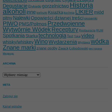
cocktail/bar
Historia
Degustacje
gorzelnictwo
Etykietki
alkoholi
LIKIER
inne
miód
Książka
kieliszki
kuchnia
Nalewki
Opowieści dziwnej treści
pitny
piosenki
Przedwojenne
PIWO
PMS/Polmos
Wytwórnie Wódek
Receptury
Restauracja
RUM
technologia
video
Spotkania
Starka
Test
Tokaj
wódka
Wino
Wydarzenia
whisky/whiskey
Wystawa
Znane marki
znane osoby
Zwack
Łobodowski
ресторана
Медведь
ARCHIWA
Archiwa
META
Zaloguj się
Kanał wpisów