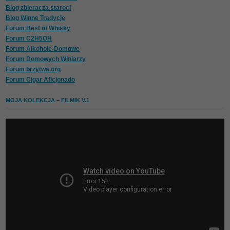
Blog zbieracza staroci
Blog Winne Tradycje
Forum Best of Whisky
Forum C2H5OH
Forum Alkohole-Domowe
Forum Domowych Winiarzy
Forum brzytwa.org
Forum Cigar Aficjonado
MOJA KOLEKCJA – FILMIK V.1