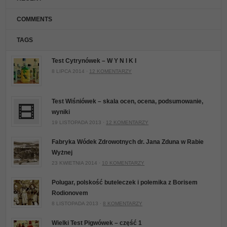
COMMENTS
TAGS
Test Cytrynówek – W Y N I K I
8 LIPCA 2014 ·
12 KOMENTARZY
Test Wiśniówek – skala ocen, ocena, podsumowanie,
wyniki
19 LISTOPADA 2013 ·
12 KOMENTARZY
Fabryka Wódek Zdrowotnych dr. Jana Zduna w Rabie
Wyżnej
23 KWIETNIA 2014 ·
10 KOMENTARZY
Polugar, polskość buteleczek i polemika z Borisem
Rodionovem
8 LISTOPADA 2013 ·
8 KOMENTARZY
Wielki Test Pigwówek – część 1