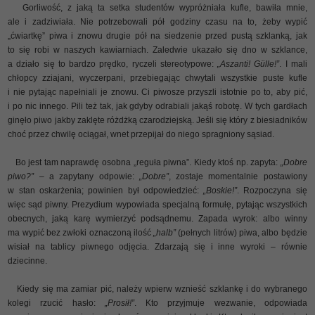
Gorliwość, z jaką ta setka studentów wypróżniała kufle, bawiła mnie,
ale i zadziwiała. Nie potrzebowali pół godziny czasu na to, żeby wypić
„ćwiartkę” piwa i znowu drugie pół na siedzenie przed pustą szklanką, jak
to się robi w naszych kawiarniach. Zaledwie ukazało się dno w szklance,
a działo się to bardzo prędko, ryczeli stereotypowe:
„Aszanti! Gülle!”
. I mali
chłopcy zziajani, wyczerpani, przebiegając chwytali wszystkie puste kufle
i nie pytając napełniali je znowu. Ci piwosze przyszli istotnie po to, aby pić,
i po nic innego. Pili też tak, jak gdyby odrabiali jakąś robotę. W tych gardłach
ginęło piwo jakby zaklęte różdżką czarodziejską. Jeśli się który z biesiadników
choć przez chwilę ociągał, wnet przepijał do niego spragniony sąsiad.
Bo jest tam naprawdę osobna „reguła piwna”. Kiedy ktoś np. zapyta:
„Dobre
piwo?”
– a zapytany odpowie:
„Dobre”
, zostaje momentalnie postawiony
w stan oskarżenia; powinien był odpowiedzieć:
„Boskie!”
. Rozpoczyna się
więc sąd piwny. Prezydium wypowiada specjalną formułę, pytając wszystkich
obecnych, jaką karę wymierzyć podsądnemu. Zapada wyrok: albo winny
ma wypić bez zwłoki oznaczoną ilość
„halb”
(pełnych litrów) piwa, albo będzie
wisiał na tablicy piwnego odjęcia. Zdarzają się i inne wyroki – równie
dziecinne.
Kiedy się ma zamiar pić, należy wpierw wznieść szklankę i do wybranego
kolegi rzucić hasło:
„Prosił!”
. Kto przyjmuje wezwanie, odpowiada