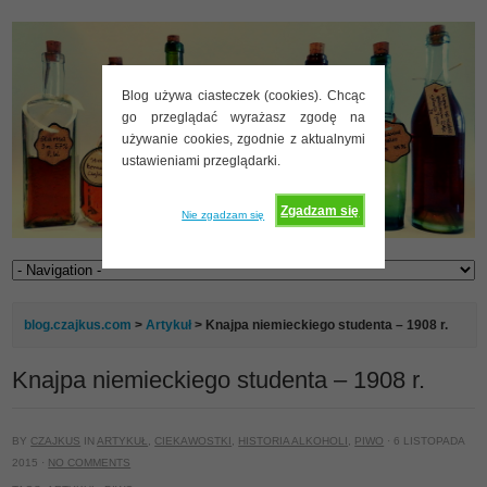
Blog używa ciasteczek (cookies). Chcąc
go przeglądać wyrażasz zgodę na
używanie cookies, zgodnie z aktualnymi
ustawieniami przeglądarki.
Zgadzam się
Nie zgadzam się
blog.czajkus.com
>
Artykuł
> Knajpa niemieckiego studenta – 1908 r.
Knajpa niemieckiego studenta – 1908 r.
BY
CZAJKUS
IN
ARTYKUŁ
,
CIEKAWOSTKI
,
HISTORIA ALKOHOLI
,
PIWO
· 6 LISTOPADA
2015 ·
NO COMMENTS