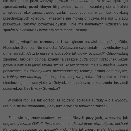
nie istnieje nic poza wiecznym
„Prosił do brzucha”
, poza sławą lipskiego
zgromadzenia, przed którym biją czołem; czasem zaśmieją się chóralnie
z jakiegoś okolicznościowego żartu, rzuconego na wiatr, lub krytykują
przechodzących kolegów… właściwie nie mówią o niczym. Nie ma tu śladu
prawdziwej zabawy, poważnej dyskusji, nie ma namiętnych wzruszeń ani
sporów o jakiekolwiek nowe czy stare teorie i zasady.
Usiłuję wtrącić do rozmowy to i owo głośne nazwisko na próbę: Göte,
Nietzsche, Spencer. Nie ma echa. Wygłaszam swój śmiały, indywidualny sąd
o mensurach:
„Czyż to ma sens, dać sobie tak głowy rozwalać?”
Odpowiadają
zgodnie:
„Taki pan, co nosi szramy na czaszce, budzi ogólny szacunek, każdy
powie o nim: a to jakaś śmiała sztuka! To też studenci mają w mieście wielkie
poważanie. Jak idziemy ulicą, przechodnie się usuwają i robią nam miejsce,
a kobiety nas admirują…”.
I to jest w całej swej naiwności opinia studenta
niemieckiego uniwersytetu w Getyndze o społecznym znaczeniu instytucji
pojedynków. Czy tylko w Getyndze?
W końcu robi się tak gorąco, że studenci ściągają surduty – dla wygody.
Nie pije się tak swobodnie, kiedy łokcie tkwią w rękawach żakietu.
Zaledwie się znów usadowili w niemożliwych pozycjach, wrzeszczą jak
opętani:
„Aszanti! Gülle!”
. Pytam skromnie:
„Ile też litrów piwa pijecie, kochani
Panowie, przeciętnie co wieczór? – Och! Nie tak znowu wiele. Najmniejsza