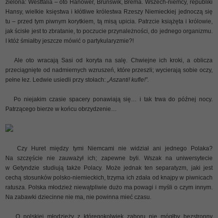
zielona: Westfalia – oto Hanower, Brunświk, Brema. Wszech-niemcy, republiki
Hansy, wielkie księstwa i kłótliwe królestwa Rzeszy Niemieckiej jednoczą się
tu – przed tym piwnym korytkiem, tą misą upicia. Patrzcie książęta i królowie,
jak ścisłe jest to zbratanie, to poczucie przynależności, do jednego organizmu.
I któż śmiałby jeszcze mówić o partykularyzmie?!
Ale oto wracają Sasi od koryta na salę. Chwiejne ich kroki, a oblicza
przeciągnięte od nadmiernych wzruszeń, które przeszli; wycierają sobie oczy,
pełne łez. Ledwie usiedli przy stołach:
„Aszanti! kufle!”.
Po niejakim czasie spacery ponawiają się… i tak trwa do późnej nocy.
Patrzącego bierze w końcu obrzydzenie…
Czy Huret między tymi Niemcami nie widział ani jednego Polaka?
Na szczęście nie zauważył ich; zapewne byli. Wszak na uniwersytecie
w Getyndzie studiują także Polacy. Może jednak ten separatyzm, jaki jest
cechą stosunków polsko-niemieckich, trzyma ich zdała od knajpy w piwnicach
ratusza. Polska młodzież niewątpliwie dużo ma powagi i myśli o czym innym.
Na zabawki dziecinne nie ma, nie powinna mieć czasu.
O polskiej młodzieży z któregokolwiek zaboru nie mógłby bezstronny