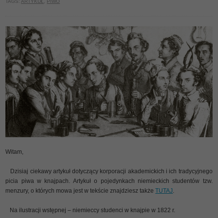
TAGS:
ARTYKUŁ
,
PIWO
Witam,
Dzisiaj ciekawy artykuł dotyczący korporacji akademickich i ich tradycyjnego
picia piwa w knajpach. Artykuł o pojedynkach niemieckich studentów tzw.
menzury, o których mowa jest w tekście znajdziesz także
TUTAJ
.
Na ilustracji wstępnej – niemieccy studenci w knajpie w 1822 r.