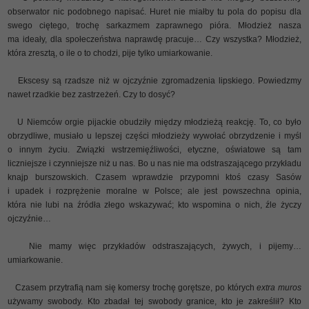
obserwator nic podobnego napisać. Huret nie miałby tu pola do popisu dla
swego ciętego, trochę sarkazmem zaprawnego pióra. Młodzież nasza
ma ideały, dla społeczeństwa naprawdę pracuje… Czy wszystka? Młodzież,
która zresztą, o ile o to chodzi, pije tylko umiarkowanie.
Ekscesy są rzadsze niż w ojczyźnie zgromadzenia lipskiego. Powiedzmy
nawet rzadkie bez zastrzeżeń. Czy to dosyć?
U Niemców orgie pijackie obudziły między młodzieżą reakcję. To, co było
obrzydliwe, musiało u lepszej części młodzieży wywołać obrzydzenie i myśl
o innym życiu. Związki wstrzemięźliwości, etyczne, oświatowe są tam
liczniejsze i czynniejsze niż u nas. Bo u nas nie ma odstraszającego przykładu
knajp burszowskich. Czasem wprawdzie przypomni ktoś czasy Sasów
i upadek i rozprężenie moralne w Polsce; ale jest powszechna opinia,
która nie lubi na źródła złego wskazywać; kto wspomina o nich, źle życzy
ojczyźnie…
Nie mamy więc przykładów odstraszających, żywych, i pijemy…
umiarkowanie.
Czasem przytrafią nam się komersy trochę gorętsze, po których
extra muros
używamy swobody. Kto zbadał tej swobody granice, kto je zakreślił? Kto