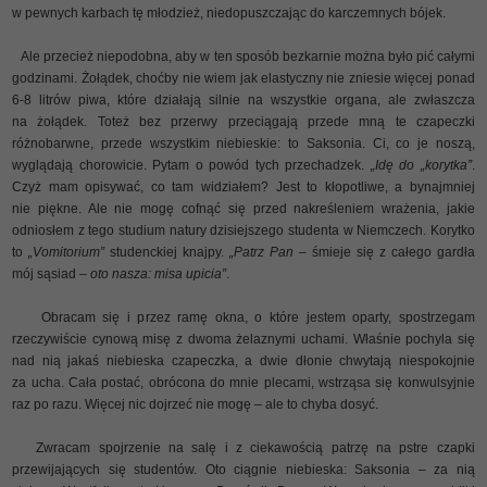
w pewnych karbach tę młodzież, niedopuszczając do karczemnych bójek.
Ale przecież niepodobna, aby w ten sposób bezkarnie można było pić całymi
godzinami. Żołądek, choćby nie wiem jak elastyczny nie zniesie więcej ponad
6-8 litrów piwa, które działają silnie na wszystkie organa, ale zwłaszcza
na żołądek. Toteż bez przerwy przeciągają przede mną te czapeczki
różnobarwne, przede wszystkim niebieskie: to Saksonia. Ci, co je noszą,
wyglądają chorowicie. Pytam o powód tych przechadzek.
„Idę do „korytka”
.
Czyż mam opisywać, co tam widziałem? Jest to kłopotliwe, a bynajmniej
nie piękne. Ale nie mogę cofnąć się przed nakreśleniem wrażenia, jakie
odniosłem z tego studium natury dzisiejszego studenta w Niemczech. Korytko
to
„Vomitorium”
studenckiej knajpy.
„Patrz Pan
– śmieje się z całego gardła
mój sąsiad –
oto nasza: misa upicia”
.
Obracam się i przez ramę okna, o które jestem oparty, spostrzegam
rzeczywiście cynową misę z dwoma żelaznymi uchami. Właśnie pochyla się
nad nią jakaś niebieska czapeczka, a dwie dłonie chwytają niespokojnie
za ucha. Cała postać, obrócona do mnie plecami, wstrząsa się konwulsyjnie
raz po razu. Więcej nic dojrzeć nie mogę – ale to chyba dosyć.
Zwracam spojrzenie na salę i z ciekawością patrzę na pstre czapki
przewijających się studentów. Oto ciągnie niebieska: Saksonia – za nią