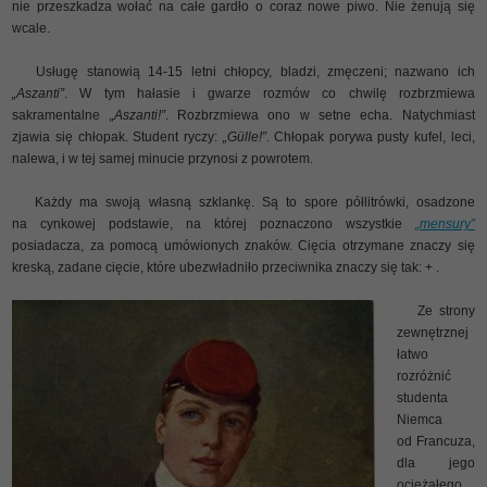
nie przeszkadza wołać na całe gardło o coraz nowe piwo. Nie żenują się
wcale.
Usługę stanowią 14-15 letni chłopcy, bladzi, zmęczeni; nazwano ich
„Aszanti”
. W tym hałasie i gwarze rozmów co chwilę rozbrzmiewa
sakramentalne
„Aszanti!”
. Rozbrzmiewa ono w setne echa. Natychmiast
zjawia się chłopak. Student ryczy:
„Gülle!”
. Chłopak porywa pusty kufel, leci,
nalewa, i w tej samej minucie przynosi z powrotem.
Każdy ma swoją własną szklankę. Są to spore półlitrówki, osadzone
na cynkowej podstawie, na której poznaczono wszystkie
„mensury”
posiadacza, za pomocą umówionych znaków. Cięcia otrzymane znaczy się
kreską, zadane cięcie, które ubezwładniło przeciwnika znaczy się tak: + .
Ze strony
zewnętrznej
łatwo
rozróżnić
studenta
Niemca
od Francuza,
dla jego
ociężałego