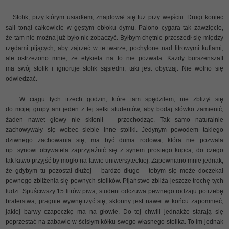
Stolik, przy którym usiadłem, znajdował się tuż przy wejściu. Drugi koniec
sali tonął całkowicie w gęstym obłoku dymu. Palono cygara tak zawzięcie,
że tam nie można już było nic zobaczyć. Byłbym chętnie przeszedł się między
rzędami pijących, aby zajrzeć w te twarze, pochylone nad litrowymi kuflami,
ale ostrzeżono mnie, że etykieta na to nie pozwala. Każdy burszenszaft
ma swój stolik i ignoruje stolik sąsiedni; taki jest obyczaj. Nie wolno się
odwiedzać.
W ciągu tych trzech godzin, które tam spędziłem, nie zbliżył się
do mojej grupy ani jeden z tej setki studentów, aby bodaj słówko zamienić;
żaden nawet głowy nie skłonił – przechodząc. Tak samo naturalnie
zachowywały się wobec siebie inne stoliki. Jedynym powodem takiego
dziwnego zachowania się, ma być duma rodowa, która nie pozwala
np. synowi obywatela zaprzyjaźnić się z synem prostego kupca, do czego
tak łatwo przyjść by mogło na ławie uniwersyteckiej. Zapewniano mnie jednak,
że gdybym tu pozostał dłużej – bardzo długo – tobym się może doczekał
pewnego zbliżenia się pewnych stolików. Pijaństwo zbliża jeszcze trochę tych
ludzi. Spuściwszy 15 litrów piwa, student odczuwa pewnego rodzaju potrzebę
braterstwa, pragnie wywnętrzyć się, skłonny jest nawet w końcu zapomnieć,
jakiej barwy czapeczkę ma na głowie. Do tej chwili jednakże starają się
poprzestać na zabawie w ścisłym kółku swego własnego stolika. To im jednak