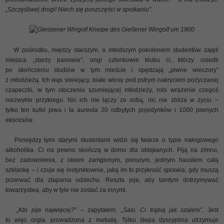
„Szczęśliwej drogi! Niech się poszczęści w spotkaniu”
.
Giessener Wingolf Kneipe des Gießener Wingolf um 1900
W pośrodku, między starszym, a młodszym pokoleniem studentów zajęli
miejsca „starzy panowie”, ongi członkowie klubu ci, którzy osiedli
po skończeniu studiów w tym mieście i spędzają „piwne wieczory”
z młodzieżą. Ich wąs siwiejący, białe włosy pod pstrym nakryciem pożyczanej
czapeczki, w tym otoczeniu szumiejącej młodzieży, robi wrażenie czegoś
niezwykle przykrego. Nic ich nie łączy ze sobą, nic nie zbliża w życiu –
tylko ten kufel piwa i ta aureola 20 odbytych pojedynków i 1000 piwnych
ekscesów.
Pomiędzy tymi starymi studentami widzi się twarze o typie nałogowego
alkoholika. Ci na pewno skończą w domu dla obłąkanych. Piją na zimno,
bez zadowolenia, z okiem zamglonym, ponurym, jednym haustem całą
szklankę – i czuje się instynktownie, jaką im to przykrość sprawia, gdy muszą
przerwać dla złapania oddechu. Reszta pije, aby tamtym dotrzymywać
towarzystwa, aby w tyle nie zostać za innymi.
„Kto pije najwięcej?” –
zapytałem.
„Sasi. Ci trąbią jak szaleni”
. Jest
to więc orgia, prowadzona z metodą. Tylko ślepa dyscyplina utrzymuje