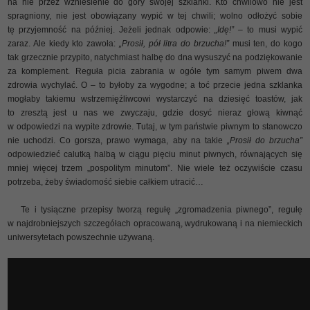
na nie przez wzniesienie do góry swojej szklanki. Kto chwilowo nie jest
spragniony, nie jest obowiązany wypić w tej chwili; wolno odłożyć sobie
tę przyjemność na później. Jeżeli jednak odpowie:
„Idę!” –
to musi wypić
zaraz. Ale kiedy kto zawoła:
„Prosił, pół litra do brzucha!”
musi ten, do kogo
tak grzecznie przypito, natychmiast halbę do dna wysuszyć na podziękowanie
za komplement. Reguła picia zabrania w ogóle tym samym piwem dwa
zdrowia wychylać. O – to byłoby za wygodne; a toć przecie jedna szklanka
mogłaby takiemu wstrzemięźliwcowi wystarczyć na dziesięć toastów, jak
to zresztą jest u nas we zwyczaju, gdzie dosyć nieraz głową kiwnąć
w odpowiedzi na wypite zdrowie. Tutaj, w tym państwie piwnym to stanowczo
nie uchodzi. Co gorsza, prawo wymaga, aby na takie
„Prosił do brzucha”
odpowiedzieć calutką halbą w ciągu pięciu minut piwnych, równających się
mniej więcej trzem „pospolitym minutom”. Nie wiele też oczywiście czasu
potrzeba, żeby świadomość siebie całkiem utracić…
Te i tysiączne przepisy tworzą regułę „zgromadzenia piwnego”, regułę
w najdrobniejszych szczegółach opracowaną, wydrukowaną i na niemieckich
uniwersytetach powszechnie używaną.