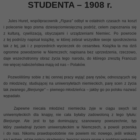
STUDENTA – 1908 r.
Jules Huret, współpracownik
„Figara”
odbył w ostatnich czasach na koszt
i polecenie tego pisma dziesięciomiesięczną podróż, celem zapoznania się
z kulturą, cywilizacją, obyczajami i urządzeniami Niemiec. Po powrocie
z tej podróży napisał książkę, w której zebrał wszystkie swoje spostrzeżenia
tak z tej, jak i z poprzednich wycieczek do cesarstwa. Książka ta ma dziś
ogromne powodzenie w Niemczech; napisana bez uprzedzenia, rzeczowo,
daje wszechstronny obraz życia tego narodu, do którego zresztą Francuzi
nie więcej nabożeństwa mają od nas – Polaków.
Pozwoliliśmy sobie z tej cennej pracy wyjąć parę rysów, odnoszących się
do młodzieży, studiującej na uniwersytetach niemieckich, parę scen z życia
tak zwanego
„Bierjunge”
– piwnego młodzieńca – jakby go po polsku nazwać
wypadało.
Zapewne niecała młodzież niemiecka żyje w ciągu swych lat
uniwersyteckich dla knajpy, nie cała byłaby zadowoloną z tego tytułu:
Bierjunge
. Ale jest to typ dominujący, szanowany powszechnie, typ
który zawładnął życiem uniwersyteckim w Niemczech, a powoli przenika
i do nas. Nikomu prawdopodobnie nie powiem nic nowego, jeśli wskażę
na Leoben, gdzie polscy akademicy, tworząc sporą grupę a poddani wpływom