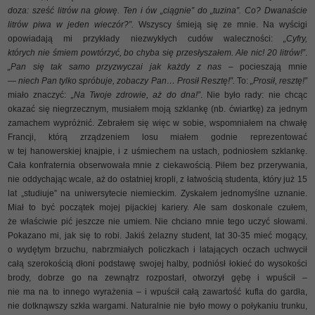
doza: sześć litrów na głowę. Ten i ów „ciągnie” do „tuzina”. Co? Dwanaście
litrów piwa w jeden wieczór?”.
Wszyscy śmieją się ze mnie. Na wyścigi
opowiadają mi przykłady niezwykłych cudów waleczności:
„Cyfry,
których nie śmiem powtórzyć, bo chyba się przesłyszałem. Ale nic! 20 litrów!”
.
„Pan się tak samo przyzwyczai jak każdy z nas
– pocieszają mnie
—
niech Pan tylko spróbuje, zobaczy Pan… Prosił Resztę!”.
To:
„Prosił, resztę!”
miało znaczyć:
„Na Twoje zdrowie, aż do dna!”
. Nie było rady: nie chcąc
okazać się niegrzecznym, musiałem moją szklankę (nb. ćwiartkę) za jednym
zamachem wypróżnić. Zebrałem się więc w sobie, wspomniałem na chwałę
Francji, którą zrządzeniem losu miałem godnie reprezentować
w tej hanowerskiej knajpie, i z uśmiechem na ustach, podniosłem szklankę.
Cała konfraternia obserwowała mnie z ciekawością. Piłem bez przerywania,
nie oddychając wcale, aż do ostatniej kropli, z łatwością studenta, który już 15
lat „studiuje” na uniwersytecie niemieckim. Zyskałem jednomyślne uznanie.
Miał to być początek mojej pijackiej kariery. Ale sam doskonale czułem,
że właściwie pić jeszcze nie umiem. Nie chciano mnie tego uczyć słowami.
Pokazano mi, jak się to robi. Jakiś żelazny student, lat 30-35 mieć mogący,
o wydętym brzuchu, nabrzmiałych policzkach i latających oczach uchwycił
całą szerokością dłoni podstawę swojej halby, podniósł łokieć do wysokości
brody, dobrze go na zewnątrz rozpostarł, otworzył gębę i wpuścił –
nie ma na to innego wyrażenia – i wpuścił całą zawartość kufla do gardła,
nie dotknąwszy szkła wargami. Naturalnie nie było mowy o połykaniu trunku,