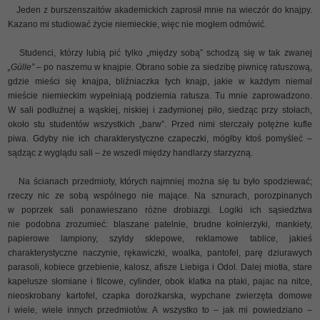
Jeden z burszenszaitów akademickich zaprosił mnie na wieczór do knajpy.
Kazano mi studiować życie niemieckie, więc nie mogłem odmówić.
Studenci, którzy lubią pić tylko „między sobą” schodzą się w tak zwanej
„Gülle”
– po naszemu w knajpie. Obrano sobie za siedzibę piwnicę ratuszową,
gdzie mieści się knajpa, bliźniaczka tych knajp, jakie w każdym niemal
mieście niemieckim wypełniają podziemia ratusza. Tu mnie zaprowadzono.
W sali podłużnej a wąskiej, niskiej i zadymionej piło, siedząc przy stołach,
około stu studentów wszystkich „barw”. Przed nimi sterczały potężne kufle
piwa. Gdyby nie ich charakterystyczne czapeczki, mógłby ktoś pomyśleć –
sądząc z wyglądu sali – że wszedł między handlarzy starzyzną.
Na ścianach przedmioty, których najmniej można się tu było spodziewać;
rzeczy nic ze sobą wspólnego nie mające. Na sznurach, porozpinanych
w poprzek sali ponawieszano różne drobiazgi. Logiki ich sąsiedztwa
nie podobna zrozumieć: blaszane patelnie, brudne kołnierzyki, mankiety,
papierowe lampiony, szyldy sklepowe, reklamowe tablice, jakieś
charakterystyczne naczynie, rękawiczki, woalka, pantofel, parę dziurawych
parasoli, kobiece grzebienie, kalosz, afisze Liebiga i Odol. Dalej miotła, stare
kapelusze słomiane i filcowe, cylinder, obok klatka na ptaki, pajac na nitce,
nieoskrobany kartofel, czapka dorożkarska, wypchane zwierzęta domowe
i wiele, wiele innych przedmiotów. A wszystko to – jak mi powiedziano –