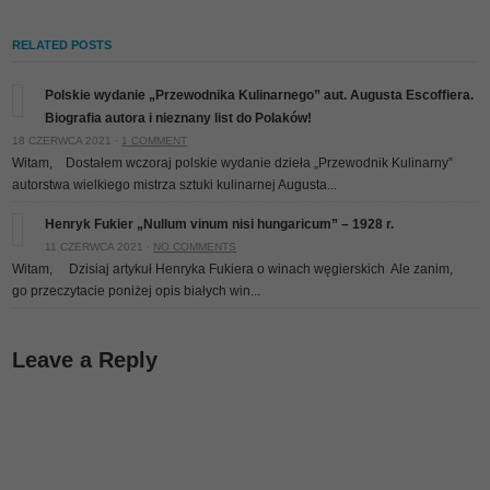
RELATED POSTS
Polskie wydanie „Przewodnika Kulinarnego” aut. Augusta Escoffiera.
Biografia autora i nieznany list do Polaków!
18 CZERWCA 2021 ·
1 COMMENT
Witam, Dostałem wczoraj polskie wydanie dzieła „Przewodnik Kulinarny”
autorstwa wielkiego mistrza sztuki kulinarnej Augusta...
Henryk Fukier „Nullum vinum nisi hungaricum” – 1928 r.
11 CZERWCA 2021 ·
NO COMMENTS
Witam, Dzisiaj artykuł Henryka Fukiera o winach węgierskich
Ale zanim,
go przeczytacie poniżej opis białych win...
Leave a Reply