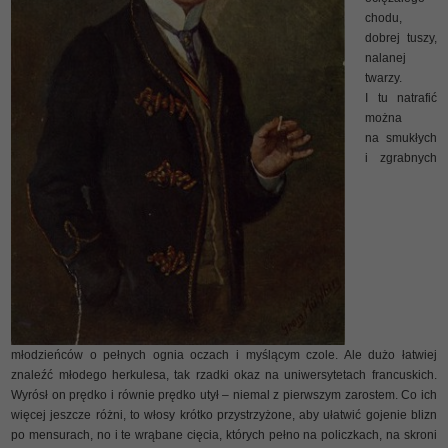
chodu,
dobrej tuszy,
nalanej
twarzy.
I tu natrafić
można
na smukłych
i zgrabnych
młodzieńców o pełnych ognia oczach i myślącym czole. Ale dużo łatwiej
znaleźć młodego herkulesa, tak rzadki okaz na uniwersytetach francuskich.
Wyrósł on prędko i równie prędko utył – niemal z pierwszym zarostem. Co ich
więcej jeszcze różni, to włosy krótko przystrzyżone, aby ułatwić gojenie blizn
po mensurach, no i te wrąbane cięcia, których pełno na policzkach, na skroni