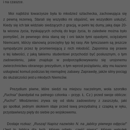
i na czaszce.
Moi najbliżsi towarzysze była to młodzież szlachecka, zachowująca się
z pewną rezerwą. Starali się wszystko mi objaśnić, we wszystkim usłużyć.
Kiedy się ich tak widziało siedzących z gracją, w pełni tej dumy, jaką daje 20-
ta wiosna życia, tryskających ochotą do tego życia, to zaledwie można było
pomyśleć, że pewnego dnia staną się i oni także tymi opasłymi, ociężałymi
Niemcami, którzy stanowią przeciętny typ tej rasy. Ale tymczasem są jeszcze
sympatyczni przez tę promieniejącą z nich młodość. Zapomina się prawie
o tej łatwości, z jaką takiemu studentowi przychodzi być posłusznym, o tym
zadowoleniu, jakie znajduje w podporządkowywaniu się urojonemu
zwierzchnictwu obranego prezydium, o tym wprost pożądaniu, aby mu kazano
usługiwać komuś podczas tej niemądrej zabawy. Zaprawdę, jakże silny pociąg
do służalczości jest u młodych Niemców.
Prezydium piwne, które siedzi na miejscu naczelnym, woła szorstko
„Fuchsa”
(kandydat na pełnego członka – przyp. Ł. Cz.) przed swoje oblicze:
„Fuchs!”.
Młodzieniec zrywa się od stołu zadowolony z zaszczytu, jaki
go spotkał, jednym skokiem staje przed ławą prezydialną z czapką w ręku,
przystawiwszy pięty do siebie po wojskowemu.
Dostaje rozkaz:
„Ruszaj! Napisz nazwisko N. na „tablicy piwnego odjęcia!”
(Jest to tablica dla tych, którym odjęto „cześć piwną”, którym wskutek