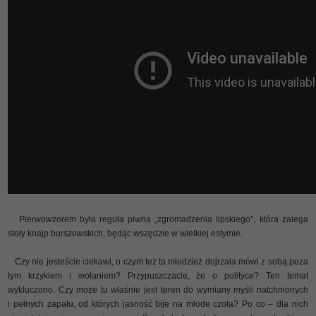
Pierwowzorem była reguła piwna „zgromadzenia lipskiego”, która zalega
stoły knajp burszowskich, będąc wszędzie w wielkiej estymie.
Czy nie jesteście ciekawi, o czym też ta młodzież dojrzała mówi z sobą poza
tym krzykiem i wołaniem? Przypuszczacie, że o polityce? Ten temat
wykluczono. Czy może tu właśnie jest teren do wymiany myśli natchnionych
i pełnych zapału, od których jasność bije na młode czoła? Po co – dla nich