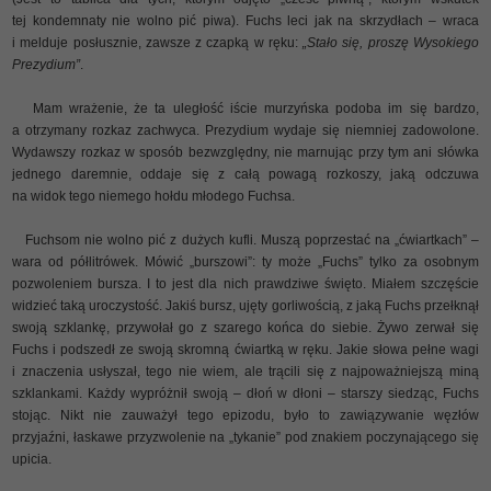
tej kondemnaty nie wolno pić piwa). Fuchs leci jak na skrzydłach – wraca
i melduje posłusznie, zawsze z czapką w ręku:
„Stało się, proszę Wysokiego
Prezydium”
.
Mam wrażenie, że ta uległość iście murzyńska podoba im się bardzo,
a otrzymany rozkaz zachwyca. Prezydium wydaje się niemniej zadowolone.
Wydawszy rozkaz w sposób bezwzględny, nie marnując przy tym ani słówka
jednego daremnie, oddaje się z całą powagą rozkoszy, jaką odczuwa
na widok tego niemego hołdu młodego Fuchsa.
Fuchsom nie wolno pić z dużych kufli. Muszą poprzestać na „ćwiartkach” –
wara od półlitrówek. Mówić „burszowi”: ty może „Fuchs” tylko za osobnym
pozwoleniem bursza. I to jest dla nich prawdziwe święto. Miałem szczęście
widzieć taką uroczystość. Jakiś bursz, ujęty gorliwością, z jaką Fuchs przełknął
swoją szklankę, przywołał go z szarego końca do siebie. Żywo zerwał się
Fuchs i podszedł ze swoją skromną ćwiartką w ręku. Jakie słowa pełne wagi
i znaczenia usłyszał, tego nie wiem, ale trącili się z najpoważniejszą miną
szklankami. Każdy wypróżnił swoją – dłoń w dłoni – starszy siedząc, Fuchs
stojąc. Nikt nie zauważył tego epizodu, było to zawiązywanie węzłów
przyjaźni, łaskawe przyzwolenie na „tykanie” pod znakiem poczynającego się
upicia.