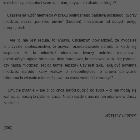
w nich utrzymać potrafi szeroką naturę obywatela akademickiego?
Czasem na wzór niemiecki w braku politycznego państwa polskiego, tworzy
młodzież nasza „państwo piwne” (Leoben), niezależne od obcych potęg
europejskich…
Ale to nie jest reguła, to wyjątki. Chciałbym powiedzieć, że młodzież
to przyszłe społeczeństwo, to przyszli przedstawiciele narodu, a kiedy się
wspomni, że ta młodzież niemiecka tworzy potężne mocarstwo,
przed którym ugięła się nasza dola narodowa, to mimowoli rodzi się pytanie,
czy nasza młodzież jest od tamtej lepsza? Czy jest taka, jaką być powinna
młodzież narodu, który walczy o niepodległość, o prawa polityczne
i któremu ta właśnie młodzież powinna wrota wolności otworzyć?
Smutne pytanie – ale ci co chcą naród budzić do życia – ci nie mogą się
wahać, ci muszą to pytanie rzucić. Niech każdy z nas na nie odpowie w duszy
za siebie.
Szczęsny Turowski
(390)