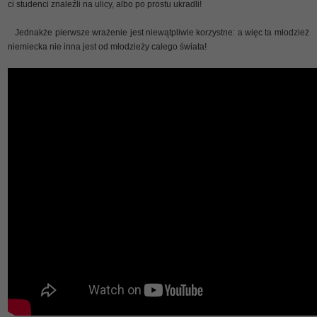
ci studenci znaleźli na ulicy, albo po prostu ukradli!
Jednakże pierwsze wrażenie jest niewątpliwie korzystne: a więc ta młodzież
niemiecka nie inna jest od młodzieży całego świata!