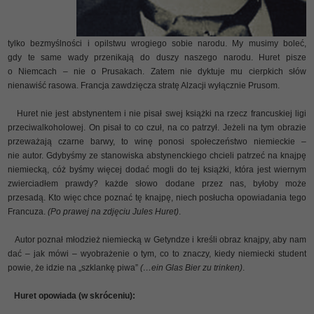
tylko bezmyślności i opilstwu wrogiego sobie narodu. My musimy boleć,
gdy te same wady przenikają do duszy naszego narodu. Huret pisze
o Niemcach – nie o Prusakach. Zatem nie dyktuje mu cierpkich słów
nienawiść rasowa. Francja zawdzięcza stratę Alzacji wyłącznie Prusom.
Huret nie jest abstynentem i nie pisał swej książki na rzecz francuskiej ligi
przeciwalkoholowej. On pisał to co czuł, na co patrzył. Jeżeli na tym obrazie
przeważają czarne barwy, to winę ponosi społeczeństwo niemieckie –
nie autor. Gdybyśmy ze stanowiska abstynenckiego chcieli patrzeć na knajpę
niemiecką, cóż byśmy więcej dodać mogli do tej książki, która jest wiernym
zwierciadłem prawdy? każde słowo dodane przez nas, byłoby może
przesadą. Kto więc chce poznać tę knajpę, niech posłucha opowiadania tego
Francuza.
(Po prawej na zdjęciu Jules Huret)
.
Autor poznał młodzież niemiecką w Getyndze i kreśli obraz knajpy, aby nam
dać – jak mówi – wyobrażenie o tym, co to znaczy, kiedy niemiecki student
powie, że idzie na „szklankę piwa”
(…ein Glas Bier zu trinken)
.
Huret opowiada (w skróceniu):