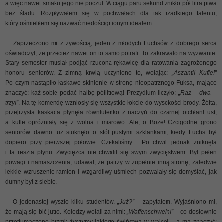
a więc nawet smaku jego nie poczuł. W ciągu paru sekund znikło pół litra piwa
bez śladu. Rozpływałem się w pochwałach dla tak rzadkiego talentu,
który ośmieliłem się nazwać niedoścignionym ideałem.
Zaprzeczono mi z żywością; jeden z młodych Fuchsów z dobrego serca
oświadczył, że przecież nawet on to samo potrafi. To zakrawało na wyzwanie.
Stary semester musiał podjąć rzuconą rękawicę dla ratowania zagrożonego
honoru seniorów. Z zimną krwią uczyniono to, wołając:
„Aszanti! Kufle!”
Po czym nastąpiło łaskawe skinienie w stronę nieopatrznego Fuksa, mające
znaczyć: każ sobie podać halbę półlitrową! Prezydium liczyło:
„Raz – dwa –
trzy!”
. Na tę komendę wzniosły się wszystkie łokcie do wysokości brody. Żółta,
przejrzysta kaskada płynęła równiuteńko z naczyń do czarnej otchłani ust,
a kufle opróżniały się z wolna i miarowo. Ale, o Boże! Czcigodne grono
seniorów dawno już stuknęło o stół pustymi szklankami, kiedy Fuchs był
dopiero przy pierwszej połowie. Czekaliśmy… Po chwili jednak zniknęła
i ta reszta płynu. Zwycięzca nie chwalił się swym zwycięstwem. Był pełen
powagi i namaszczenia; udawał, że patrzy w zupełnie inną stronę; zaledwie
lekkie wzruszenie ramion i wzgardliwy uśmiech pozwalały się domyślać, jak
dumny był z siebie.
O jedenastej wyszło kilku studentów.
„Już?”
– zapytałem. Wyjaśniono mi,
że mają się bić jutro. Koledzy wołali za nimi:
„Waffenschwein!”
– co dosłownie
przetłumaczone brzmi: życzymy jakiego świństwa w walce! – a ma znaczyć: