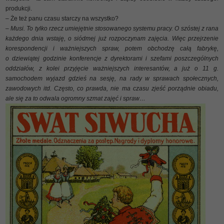
produkcji.
– Że też panu czasu starczy na wszystko?
– Musi. To tylko rzecz umiejętnie stosowanego systemu pracy. O szóstej z rana
każdego dnia wstaję, o siódmej już rozpoczynam zajęcia. Więc przejrzenie
korespondencji i ważniejszych spraw, potem obchodzę całą fabrykę,
o dziewiątej godzinie konferencje z dyrektorami i szefami poszczególnych
oddziałów, z kolei przyjęcie ważniejszych interesantów, a już o 11 g.
samochodem wyjazd gdzieś na sesję, na rady w sprawach społecznych,
zawodowych itd. Często, co prawda, nie ma czasu zjeść porządnie obiadu,
ale się za to odwala ogromny szmat zajęć i spraw…