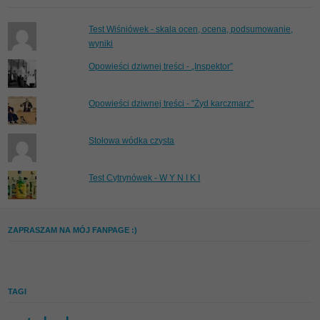
Test Wiśniówek - skala ocen, ocena, podsumowanie,
wyniki
Opowieści dziwnej treści - „Inspektor”
Opowieści dziwnej treści - "Żyd karczmarz"
Stołowa wódka czysta
Test Cytrynówek - W Y N I K I
ZAPRASZAM NA MÓJ FANPAGE :)
TAGI