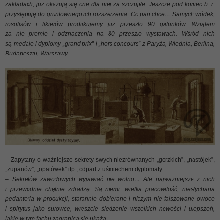
zakładach, już okazują się one dla niej za szczupłe. Jeszcze pod koniec b. r.
przystępuję do gruntownego ich rozszerzenia. Co pan chce… Samych wódek,
rosolisów i likierów produkujemy już przeszło 90 gatunków. Wziąłem
za nie premie i odznaczenia na 80 przeszło wystawach. Wśród nich
są medale i dyplomy „grand prix” i „hors concours” z Paryża, Wiednia, Berlina,
Budapesztu, Warszawy…
Zapytany o ważniejsze sekrety swych niezrównanych „gorzkich”, „nastójek”,
„żupanów”, „opatówek” itp., odparł z uśmiechem dyplomaty:
– Sekretów zawodowych wyjawiać nie wolno… Ale najważniejsze z nich
i przewodnie chętnie zdradzę. Są niemi: wielka pracowitość, niesłychana
pedanteria w produkcji, starannie dobierane i niczym nie fałszowane owoce
i spirytus jako surowce, wreszcie śledzenie wszelkich nowości i ulepszeń,
jakie w tym fachu zagranicą się ukażą.