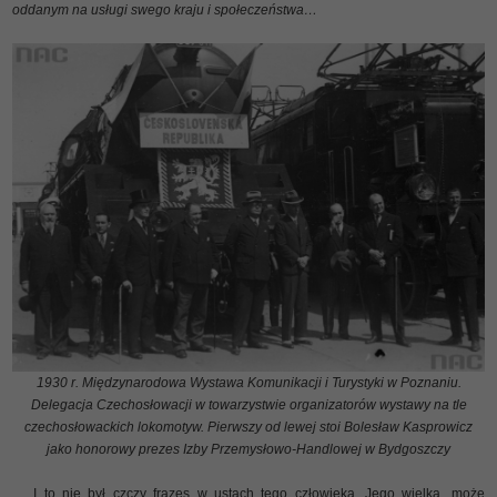
oddanym na usługi swego kraju i społeczeństwa…
1930 r. Międzynarodowa Wystawa Komunikacji i Turystyki w Poznaniu.
Delegacja Czechosłowacji w towarzystwie organizatorów wystawy na tle
czechosłowackich lokomotyw. Pierwszy od lewej stoi Bolesław Kasprowicz
jako honorowy prezes Izby Przemysłowo-Handlowej w Bydgoszczy
I to nie był czczy frazes w ustach tego człowieka. Jego wielka, może