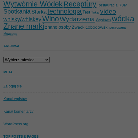
Wytwórnie Wódek
Receptury
Restauracja
RUM
technologia
video
Spotkania
Starka
Test
Tokaj
wódka
Wino
Wydarzenia
whisky/whiskey
Wystawa
Znane marki
znane osoby
Zwack
Łobodowski
ресторана
Медведь
ARCHIWA
Archiwa
META
Zaloguj się
Kanał wpisów
Kanał komentarzy
WordPress.org
TOP POSTS & PAGES