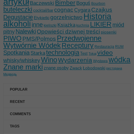
artykuł
Bimber
Baczewski
Boguś
Bourbon
buteleczki
cognac
Czajkus
Cygara
cocktail/bar
Historia
Degustacje
gorzelnictwo
Etykietki
alkoholi
LIKIER
inne
miód
Książka
kieliszki
kuchnia
Nalewki
Opowieści dziwnej treści
pitny
piosenki
Przedwojenne
PIWO
PMS/Polmos
Wytwórnie Wódek
Receptury
Restauracja
RUM
technologia
video
Spotkania
Starka
Test
Tokaj
wódka
Wino
Wydarzenia
whisky/whiskey
Wystawa
Znane marki
znane osoby
Zwack
Łobodowski
ресторана
Медведь
POPULAR
RECENT
COMMENTS
TAGS