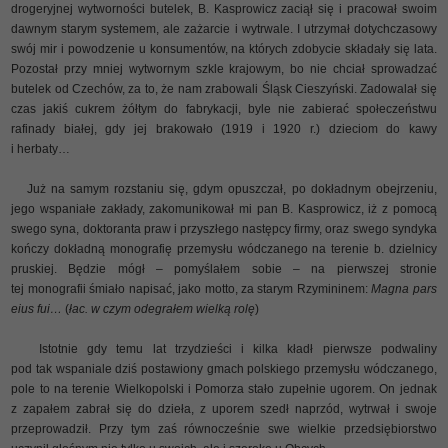
drogeryjnej wytworności butelek, B. Kasprowicz zaciął się i pracował swoim
dawnym starym systemem, ale zażarcie i wytrwale. I utrzymał dotychczasowy
swój mir i powodzenie u konsumentów, na których zdobycie składały się lata.
Pozostał przy mniej wytwornym szkle krajowym, bo nie chciał sprowadzać
butelek od Czechów, za to, że nam zrabowali Śląsk Cieszyński. Zadowalał się
czas jakiś cukrem żółtym do fabrykacji, byle nie zabierać społeczeństwu
rafinady białej, gdy jej brakowało (1919 i 1920 r.) dzieciom do kawy
i herbaty…
Już na samym rozstaniu się, gdym opuszczał, po dokładnym obejrzeniu,
jego wspaniałe zakłady, zakomunikował mi pan B. Kasprowicz, iż z pomocą
swego syna, doktoranta praw i przyszłego następcy firmy, oraz swego syndyka
kończy dokładną monografię przemysłu wódczanego na terenie b. dzielnicy
pruskiej. Będzie mógł – pomyślałem sobie – na pierwszej stronie
tej monografii śmiało napisać, jako motto, za starym Rzymininem:
Magna pars
eius fui…
(
łac. w czym odegrałem wielką rolę
)
Istotnie gdy temu lat trzydzieści i kilka kładł pierwsze podwaliny
pod tak wspaniale dziś postawiony gmach polskiego przemysłu wódczanego,
pole to na terenie Wielkopolski i Pomorza stało zupełnie ugorem. On jednak
z zapałem zabrał się do dzieła, z uporem szedł naprzód, wytrwał i swoje
przeprowadził. Przy tym zaś równocześnie swe wielkie przedsiębiorstwo