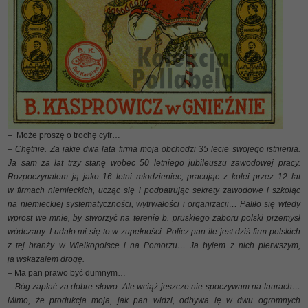
– Może proszę o trochę cyfr…
– Chętnie. Za jakie dwa lata firma moja obchodzi 35 lecie swojego istnienia.
Ja sam za lat trzy stanę wobec 50 letniego jubileuszu zawodowej pracy.
Rozpoczynałem ją jako 16 letni młodzieniec, pracując z kolei przez 12 lat
w firmach niemieckich, ucząc się i podpatrując sekrety zawodowe i szkoląc
na niemieckiej systematyczności, wytrwałości i organizacji… Paliło się wtedy
wprost we mnie, by stworzyć na terenie b. pruskiego zaboru polski przemysł
wódczany. I udało mi się to w zupełności. Policz pan ile jest dziś firm polskich
z tej branży w Wielkopolsce i na Pomorzu… Ja byłem z nich pierwszym,
ja wskazałem drogę.
– Ma pan prawo być dumnym…
– Bóg zapłać za dobre słowo. Ale wciąż jeszcze nie spoczywam na laurach…
Mimo, że produkcja moja, jak pan widzi, odbywa ię w dwu ogromnych