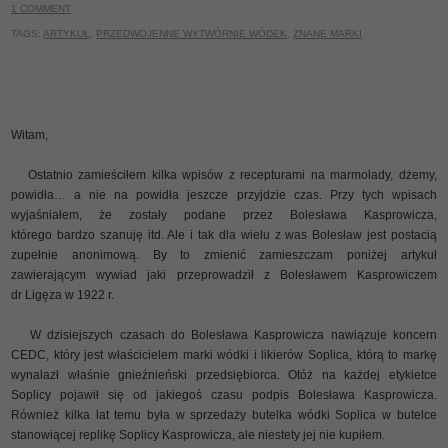
1 COMMENT
TAGS:
ARTYKUŁ
,
PRZEDWOJENNE WYTWÓRNIE WÓDEK
,
ZNANE MARKI
Witam,
Ostatnio zamieściłem kilka wpisów z recepturami na marmolady, dżemy,
powidła… a nie na powidła jeszcze przyjdzie czas. Przy tych wpisach
wyjaśniałem, że zostały podane przez Bolesława Kasprowicza,
którego bardzo szanuję itd. Ale i tak dla wielu z was Bolesław jest postacią
zupełnie anonimową. By to zmienić zamieszczam poniżej artykuł
zawierającym wywiad jaki przeprowadził z Bolesławem Kasprowiczem
dr Ligęza w 1922 r.
W dzisiejszych czasach do Bolesława Kasprowicza nawiązuje koncern
CEDC, który jest właścicielem marki wódki i likierów Soplica, którą to markę
wynalazł właśnie gnieźnieński przedsiębiorca. Otóż na każdej etykietce
Soplicy pojawił się od jakiegoś czasu podpis Bolesława Kasprowicza.
Również kilka lat temu była w sprzedaży butelka wódki Soplica w butelce
stanowiącej replikę Soplicy Kasprowicza, ale niestety jej nie kupiłem.