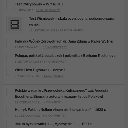
Test Cytrynówek – W Y N I K I
8 LIPCA 2014 ·
12 KOMENTARZY
Test Wiśniówek – skala ocen, ocena, podsumowanie,
wyniki
19 LISTOPADA 2013 ·
12 KOMENTARZY
Fabryka Wódek Zdrowotnych dr. Jana Zduna w Rabie Wyżnej
23 KWIETNIA 2014 ·
10 KOMENTARZY
Polugar, polskość buteleczek i polemika z Borisem Rodionovem
8 LISTOPADA 2013 ·
8 KOMENTARZY
Wielki Test Pigwówek – część 1
3 KWIETNIA 2015 ·
7 KOMENTARZY
Polskie wydanie „Przewodnika Kulinarnego” aut. Augusta
Escoffiera. Biografia autora i nieznany list do Polaków!
18 CZERWCA 2021 ·
1 COMMENT
Henryk Fukier „Nullum vinum nisi hungaricum” – 1928 r.
11 CZERWCA 2021 ·
NO COMMENTS
Jak to było dawniej u… „Mjedwjedia”… – 1927 r.