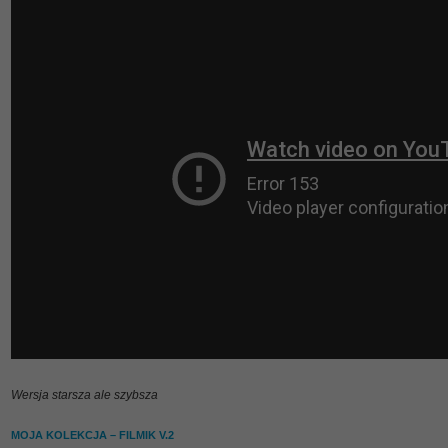
Wersja starsza ale szybsza
MOJA KOLEKCJA – FILMIK V.2