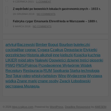
9 CZERWCA 2021 ·
1 COMMENT
Z wędrówki po lwowskich lokalach gastronomicznych – 1933 r.
28 GRUDNIA 2019 ·
NO COMMENTS
Fabryka cygar Emanuela Ehrenfrieda w Warszawie – 1889 r.
9 MARCA 2018 ·
NO COMMENTS
artykuł
Baczewski
Bimber
Boguś
Bourbon
buteleczki
cocktail/bar
cognac
Cygara
Czajkus
Degustacje
Etykietki
gorzelnictwo
Historia alkoholi
inne
kieliszki
Książka
kuchnia
LIKIER
miód pitny
Nalewki
Opowieści dziwnej treści
piosenki
PIWO
PMS/Polmos
Przedwojenne Wytwórnie Wódek
Receptury
Restauracja
RUM
Spotkania
Starka
technologia
Test
Tokaj
video
whisky/whiskey
Wino
Wydarzenia
Wystawa
wódka
Znane marki
znane osoby
Zwack
Łobodowski
ресторана Медведь
© 2026
blog.czajkus.com
. Powered by
WordPress
.
Deadline Responsive
by
AWESEM
.