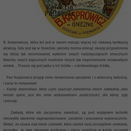
B. Kasprowicza, która też jest w swoim rodzaju więcej niż ciekawą tamtejszą
atrakcją. Gdy jest się w Gnieźnie, jakżeby można ominąć okazję przypatrzenia
się bliżej tak renomowanej wytwórni owych nadzwyczajnych smacznych
likierów, owych bajecznych rosolisów innych tak nieporównanie smakowitych
wódek… Przecie się jest jakby u ich źródła – u królewskiego źródła…
Pan Kasprowicz przyjął mnie niesłychanie uprzejmie i z widoczną radością.
I zaraz to motywował:
– Każdy dziennikarz, który czyni zaszczyt zwiedzenia moich zakładów, jako
herold opinii, jest dla mnie ambasadorem publiczności, dla której żyję
i pracuję.
Zakłady, które oto zaczynamy zwiedzać, są pod względem techniki
niezwykle starannie zagospodarowane, zasobnie i pracowicie wypieszczone.
Widać, że czuwa nad niemi człowiek, który zawód swój szczególnie umiłował,
wszystko tu sam starannie kontroluje i zajrzy osobiście w każdy szczegół