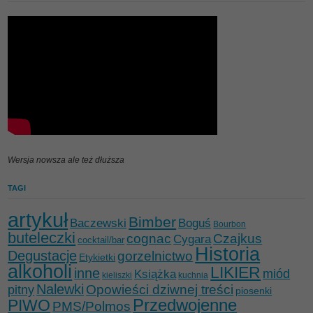
Wersja nowsza ale też dłuższa
TAGI
artykuł
Bimber
Baczewski
Boguś
Bourbon
buteleczki
cognac
Czajkus
Cygara
cocktail/bar
Historia
Degustacje
gorzelnictwo
Etykietki
alkoholi
LIKIER
inne
miód
Książka
kieliszki
kuchnia
Nalewki
Opowieści dziwnej treści
pitny
piosenki
Przedwojenne
PIWO
PMS/Polmos