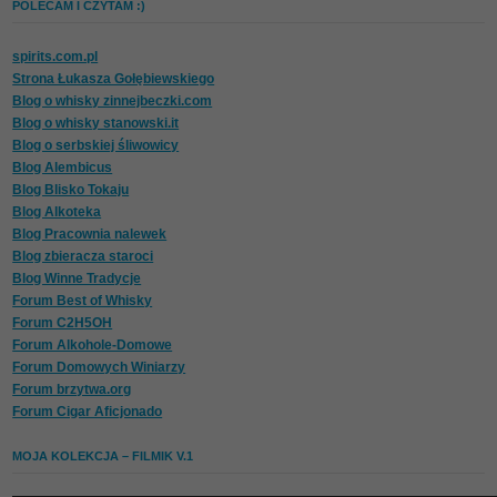
POLECAM I CZYTAM :)
spirits.com.pl
Strona Łukasza Gołębiewskiego
Blog o whisky zinnejbeczki.com
Blog o whisky stanowski.it
Blog o serbskiej śliwowicy
Blog Alembicus
Blog Blisko Tokaju
Blog Alkoteka
Blog Pracownia nalewek
Blog zbieracza staroci
Blog Winne Tradycje
Forum Best of Whisky
Forum C2H5OH
Forum Alkohole-Domowe
Forum Domowych Winiarzy
Forum brzytwa.org
Forum Cigar Aficjonado
MOJA KOLEKCJA – FILMIK V.1