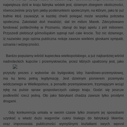
największa dziś w kraju fabryka wódek jest, dziwnym zbiegiem okoliczności,
równocześnie przy tym jakby posterunkiem społecznym, na którym, jako to już
trafnie ktoś zauważył, w każdej chwili polegać może wszelka potrzeba
społeczna. Zakołatali doń inwalidzi, dał im milion Marek. Zdecydowano
fundować politechnikę w Poznaniu, stanął do tego apelu z pół milionem.
Przyszedł plebiscyt górnośląskim sypnął nań całe krocie. Toż nic dziwnego,
iż nazwisko jego opinia publiczna notuje zawsze wielkimi głoskami sympatii,
uznania i wdzięczności.
Bardzo popularny wśród kupiectwa wielkopolskiego, a już najbardziej wśród
nadnoteckich kupców i przemysłowców, przez których upatrzony
jest, jako
przyszły prezes z wyborów do bydgoskiej Izby handlowo-przemysłowej,
ma ku temu pełną legitymację. Jest dzielnym pionierem przemysłu
wódczanego w Wielkopolsce, a ponadto przemysłowcem, trzymającym wciąż
rękę na pulsie spraw gospodarczych całego kraju. Godzi się jeszcze
podkreślić rzecz jedną. Oto jako fabrykant chadza zawsze tylko prostymi
drogami.
Gdy konkurencja umiała w swoim czasie tylko znanymi jej sposobami
uzyskać u władz dużo wagonów cukru białego do fabrykacji likierów,
oraz imponowała publiczności wymyślnymi kształtami swych wprost