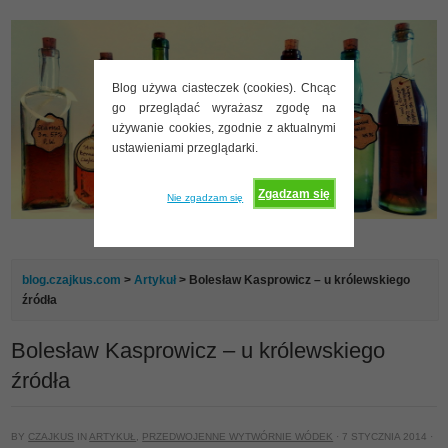
Blog używa ciasteczek (cookies). Chcąc
go przeglądać wyrażasz zgodę na
używanie cookies, zgodnie z aktualnymi
ustawieniami przeglądarki.
Zgadzam się
Nie zgadzam się
blog.czajkus.com
>
Artykuł
> Bolesław Kasprowicz – u królewskiego
źródła
Bolesław Kasprowicz – u królewskiego
źródła
BY
CZAJKUS
IN
ARTYKUŁ
,
PRZEDWOJENNE WYTWÓRNIE WÓDEK
· 7 STYCZNIA 2014 ·