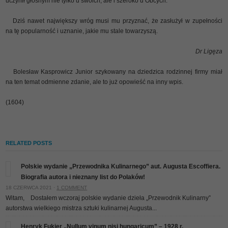
uczynił głośnym nie tylko u swoich, ale i szeroko u Obcych.
Dziś nawet największy wróg musi mu przyznać, że zasłużył w zupełności
na tę popularność i uznanie, jakie mu stale towarzyszą.
Dr Ligęza
Bolesław Kasprowicz Junior szykowany na dziedzica rodzinnej firmy miał
na ten temat odmienne zdanie, ale to już opowieść na inny wpis.
(1604)
RELATED POSTS
Polskie wydanie „Przewodnika Kulinarnego” aut. Augusta Escoffiera.
Biografia autora i nieznany list do Polaków!
18 CZERWCA 2021 ·
1 COMMENT
Witam, Dostałem wczoraj polskie wydanie dzieła „Przewodnik Kulinarny”
autorstwa wielkiego mistrza sztuki kulinarnej Augusta...
Henryk Fukier „Nullum vinum nisi hungaricum” – 1928 r.