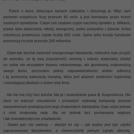
Pytam o dane, dotyczące samych zakładów. I otrzymuję je. Więc sam
personel urzędniczy liczy przeszło 80 osób a jest kierowany przez trzech
osobnych dyrektorów. Całym zaś sztabem rządzi naczelny dyrektor p. Wilkans,
prawa ręka właściciela, młody, energiczny, pełen pomysłów i planów. Armia
robotnicza przekracza często liczbę 600 osób. Same tylko koszty handlowe
przenoszą rocznie przeszło 200 milionów.
Gdym tak słuchał zwierzeń energicznego fabrykanta, nietrudno było przyjść
do wniosku, że tę swą popularność, renomę i sukces materialny zdobył
on sobie nie wrzaskiem frazesu reklamowego, ale gruntowną znajomością
swego fachu, poczuciem pełnej odpowiedzialności wobec odbiorcy
i tą przezorną kalkulacją moralną, która jest aliażem solidności kupieckiej
i nieustającej dbałości o dobre imię firmy.
Ale nie ma róży bez kolców. Ma je i powodzenie pana B. Kasprowicza. Oto
musi on walczyć nieustannie i prowadzić wytrwałą kampanię przeciw
niesumiennym podrabiaczom jego znakomitych fabrykatów. Daje sobie jednak
z nimi doskonałą radę. Ma on jednak bez porównania większe
i tak charakterystyczne zmartwienie:
– Nawet pan nie uwierzy – skarżył mi się – jak trudno jest być ciężko
zapracowanym fabrykantem, a równocześnie pełnym zapału altruistą,