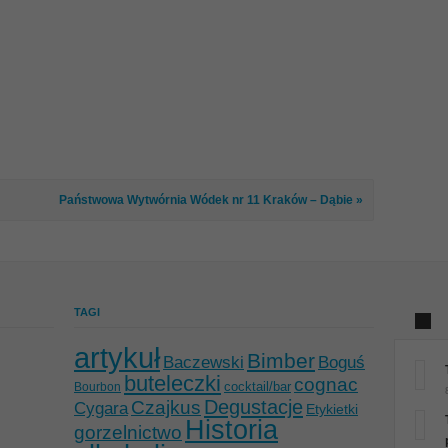
Państwowa Wytwórnia Wódek nr 11 Kraków – Dąbie »
TAGI
artykuł
Bimber
Baczewski
Boguś
buteleczki
cognac
cocktail/bar
Bourbon
Degustacje
Czajkus
Cygara
Etykietki
Historia
gorzelnictwo