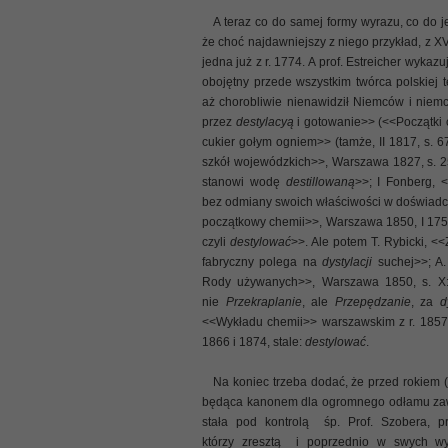
A teraz co do samej formy wyrazu, co do jeg
że choć najdawniejszy z niego przykład, z XV
jedna już z r. 1774. A prof. Estreicher wykaz
obojętny przede wszystkim twórca polskiej 
aż chorobliwie nienawidził Niemców i nie
przez
destylacyą
i gotowanie>> (<<Początki c
cukier gołym ogniem>> (tamże, II 1817, s. 67
szkół wojewódzkich>>, Warszawa 1827, s. 2
stanowi wodę
destillowaną
>>; I Fonberg,
bez odmiany swoich właściwości w doświadcz
początkowy chemii>>, Warszawa 1850, I 175:
czyli
destylować
>>. Ale potem T. Rybicki, 
fabryczny polega na
dystylacji
suchej>>; A.
Rody używanych>>, Warszawa 1850, s. X
nie
Przekraplanie
, ale
Przepędzanie
, za
d
<<Wykładu chemii>> warszawskim z r. 1857
1866 i 1874, stale:
destylować
.
Na koniec trzeba dodać, że przed rokiem (
będąca kanonem dla ogromnego odłamu zawo
stała pod kontrolą śp. Prof. Szobera, p
którzy zresztą i poprzednio w swych wy