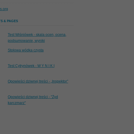
s.org
S & PAGES
Test Wiśniówek - skala ocen, ocena,
podsumowanie, wyniki
Stołowa wódka czysta
Test Cytrynówek - W Y N I K I
Opowieści dziwnej treści - „Inspektor”
Opowieści dziwnej treści - "Żyd
karczmarz"