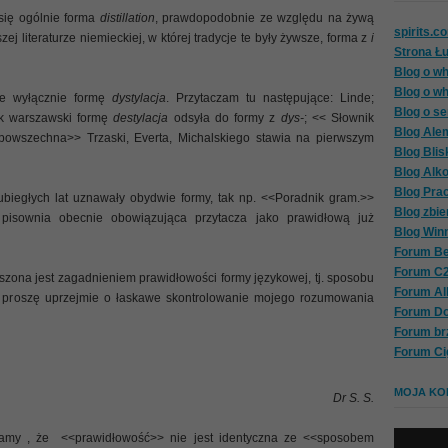
się ogólnie forma
distillation
, prawdopodobnie ze względu na żywą
spirits.c
zej literaturze niemieckiej, w której tradycje te były żywsze, forma z
i
Strona Ł
Blog o wh
Blog o wh
e wyłącznie formę
dystylacja
. Przytaczam tu następujące: Linde;
Blog o se
ik warszawski formę
destylacja
odsyła do formy z
dys-
; << Słownik
Blog Ale
 powszechna>> Trzaski, Everta, Michalskiego stawia na pierwszym
Blog Blis
Blog Alk
Blog Pra
biegłych lat uznawały obydwie formy, tak np. <<Poradnik gram.>>
Blog zbie
 pisownia obecnie obowiązująca przytacza jako prawidłową już
Blog Win
Forum Be
Forum C
zona jest zagadnieniem prawidłowości formy językowej, tj. sposobu
Forum A
ii, proszę uprzejmie o łaskawe skontrolowanie mojego rozumowania
Forum D
Forum br
Forum Ci
MOJA KOL
Dr S. S.
my , że <<prawidłowość>> nie jest identyczna ze <<sposobem