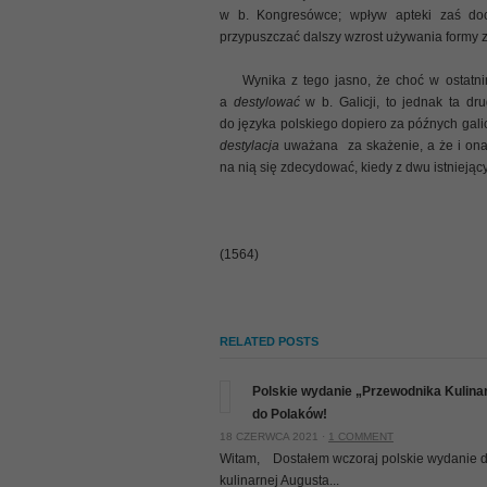
w b. Kongresówce; wpływ apteki zaś do
przypuszczać dalszy wzrost używania formy 
Wynika z tego jasno, że choć w ostatn
a
destylować
w b. Galicji, to jednak ta d
do języka polskiego dopiero za późnych gali
destylacja
uważana za skażenie, a że i ona 
na nią się zdecydować, kiedy z dwu istniejąc
(1564)
RELATED POSTS
Polskie wydanie „Przewodnika Kulinarn
do Polaków!
18 CZERWCA 2021 ·
1 COMMENT
Witam, Dostałem wczoraj polskie wydanie dzi
kulinarnej Augusta...