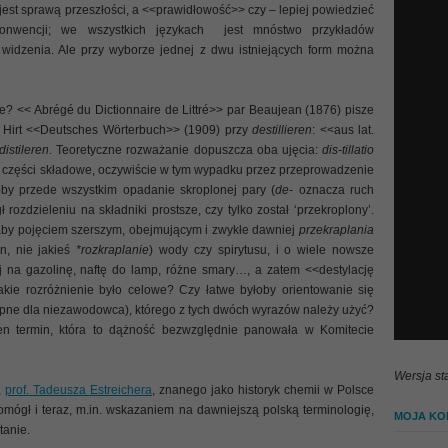
est sprawą przeszłości, a <<prawidłowość>> czy – lepiej powiedzieć
konwencji; we wszystkich językach jest mnóstwo przykładów
widzenia. Ale przy wyborze jednej z dwu istniejących form można
? << Abrégé du Dictionnaire de Littré>> par Beaujean (1876) pisze
 Hirt <<Deutsches Wörterbuch>> (1909) przy
destillieren
: <<aus lat.
distileren
. Teoretyczne rozważanie dopuszcza oba ujęcia:
dis-tillatio
 na części składowe, oczywiście w tym wypadku przez przeprowadzenie
by przede wszystkim opadanie skroplonej pary (
de-
oznacza ruch
 rozdzieleniu na składniki prostsze, czy tylko został ‘przekroplony’.
by pojęciem szerszym, obejmującym i zwykłe dawniej
przekraplania
n, nie jakieś
*rozkraplanie
) wody czy spirytusu, i o wiele nowsze
ej na gazolinę, naftę do lamp, różne smary…, a zatem <<destylację
akie rozróżnienie było celowe? Czy łatwe byłoby orientowanie się
tępne dla niezawodowca), którego z tych dwóch wyrazów należy użyć?
en termin, która to dążność bezwzględnie panowała w Komitecie
Wersja st
,
prof. Tadeusza Estreichera
, znanego jako historyk chemii w Polsce
 pomógł i teraz, m.in. wskazaniem na dawniejszą polską terminologię,
MOJA KOL
tanie.