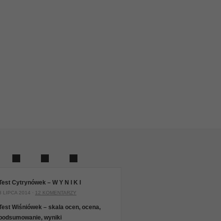
Test Cytrynówek – W Y N I K I
8 LIPCA 2014 ·
12 KOMENTARZY
Test Wiśniówek – skala ocen, ocena,
podsumowanie, wyniki