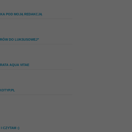
ZKA POD MOJĄ REDAKCJĄ
IERÓW DO LUKSUSOWEJ”
RATA AQUA VITAE
KOTYP.PL
I CZYTAM :)