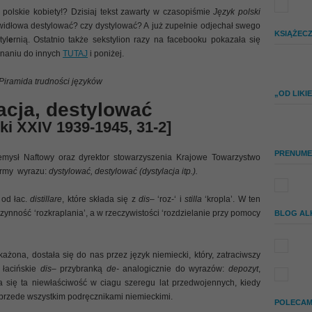
 polskie kobiety!? Dzisiaj tekst zawarty w czasopiśmie
Język polski
awidłowa destylować? czy dystylować? A już zupełnie odjechał swego
KSIĄŻEC
yl
e
rnią. Ostatnio także sekstylion razy na facebooku pokazała się
ównaniu do innych
TUTAJ
i poniżej.
Piramida trudności języków
„OD LIK
acja, destylować
ki XXIV 1939-1945, 31-2]
PRENUME
mysł Naftowy oraz dyrektor stowarzyszenia Krajowe Towarzystwo
ormy wyrazu:
dystylować, destylować (dystylacja itp.).
od łac.
distillare
, które składa się z
dis
– ‘roz-‘ i
stilla
‘kropla’. W ten
ynność ‘rozkraplania’, a w rzeczywistości ‘rozdzielanie przy pomocy
BLOG AL
ażona, dostała się do nas przez język niemiecki, który, zatraciwszy
 łacińskie
dis
– przybranką
de-
analogicznie do wyrazów:
depozyt
,
a się ta niewłaściwość w ciagu szeregu lat przedwojennych, kiedy
ę przede wszystkim podręcznikami niemieckimi.
POLECAM 