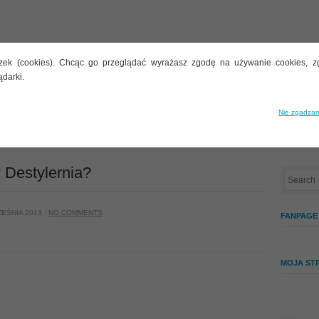
zek (cookies). Chcąc go przeglądać wyrażasz zgodę na używanie cookies, z
ądarki.
STYLARNIE
BUTELECZKI
INNE TEMATY
ALKOHOLE
Nie zgadzam
? Dystylernia? Destylernia?
? Destylernia?
ZEŚNIA 2013 ·
NO COMMENTS
FANPAGE
MOJA ST