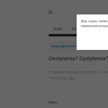
Blog używa ciastec
ustawieniami przegl
BLOG
FILMY
STARE DY
blog.czajkus.com
>
Artykuł
> Destylarnia
Destylarnia? Dystylernia
BY
CZAJKUS
IN
ARTYKUŁ
,
CIEKAWOSTKI
· 25 WR
TAGS:
ARTYKUŁ
,
INNE
Witam,