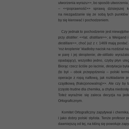
utworzenia wyrazu>>, bo sposób utworzenia j
– <<poprawność>> sprawą dzisiejszej 
na niezgadzanie się ze sobą tych punktów 
by się kierować i pochodzeniem.
Czy jednak to pochodzenie jest niewątpliwe
przy
distiller
: <<lat.
distillare
>>; a Weigand i
destillare
>>, choć już z r. 1469 mają postać
‘roz-kroplenie’ kładłoby nacisk na rozdział
w parę i jej skroplenie;
de-stillatio
wyrażało
opadający), wszystko jedno, czyby płyn uległ
Biorąc rzecz ściśle po łacinie,
destylacja
była
(to był – obok
przepędzenia
– polski termi
operacje z ropą naftową, jak rozkładanie j
cząstkową (frakcjonowalną)>>. Ale czy by t
(często trudne dla chemika, a chyba niedos
Toteż wyraźnie się zaleca decyzja na jed
Ortograficznym.
Komitet Ortograficzny zapytywał i chemika
i jako dobry polski stylista. Tenże profesor
dawniejszą od tej, na którą się powołuje zapy