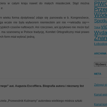
PIW
ciera w całym kraju nawet do małych miasteczek. Stąd można
Prze
z
e
.
Wód
im wieku forma
dystylować
zdaje się panowała w b. Kongresówce,
Spotk
ruga wcale nie była wytworem niemieckim ani nie <<wkradła się>>
vi
cyjskich czasów naftowych. Ani rzeczowo, ani językowo nie może być
Tokaj
Wyda
ma szanowną w Polsce tradycję, Komitet Ortograficzny miał prawo
Znan
ych form miał wybrać jedną.
Łobodow
ARCHIWA
Archiwa
META
Zaloguj s
ego” aut. Augusta Escoffiera. Biografia autora i nieznany list
Kanał wp
eła „Przewodnik Kulinarny” autorstwa wielkiego mistrza sztuki
Kanał ko