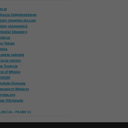
om.pl
ukasza Gołębiewskiego
isky zinnejbeczki.com
isky stanowski.it
rbskiej śliwowicy
mbicus
ko Tokaju
oteka
cownia nalewek
racza staroci
ne Tradycje
st of Whisky
2H5OH
lkohole-Domowe
omowych Winiarzy
zytwa.org
gar Aficjonado
EKCJA – FILMIK V.1