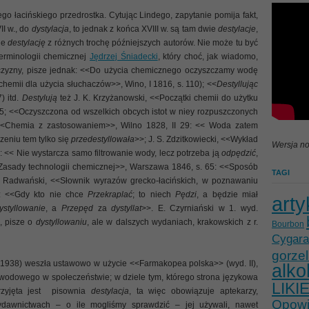
o łacińskiego przedrostka. Cytując Lindego, zapytanie pomija fakt,
II w., do
dystylacja
, to jednak z końca XVIII w. są tam dwie
destylacje
,
uje
destylację
z różnych trochę późniejszych autorów. Nie może tu być
terminologii chemicznej
Jędrzej Śniadecki
, który choć, jak wiadomo,
mczyzny, pisze jednak: <<Do użycia chemicznego oczyszczamy wodę
hemii dla użycia słuchaczów>>, Wino, I 1816, s. 110); <<
Destyllując
) itd.
Destylują
też J. K. Krzyżanowski, <<Początki chemii do użytku
5; <<Oczyszczona od wszelkich obcych istot w niey rozpuszczonych
 <<Chemia z zastosowaniem>>, Wilno 1828, II 29: << Woda zatem
eniu tem tylko się
przedestyllowała
>>; J. S. Zdzitkowiecki, <<Wykład
Wersja no
 << Nie wystarcza samo filtrowanie wody, lecz potrzeba ją
odpędzić
,
<<Zasady technologii chemicznej>>, Warszawa 1846, s. 65: <<Sposób
TAGI
 Radwański, <<Słownik wyrazów grecko-łacińskich, w poznawaniu
: <<Gdy kto nie chce
Przekraplać
; to niech
Pędzi
, a będzie miał
arty
ystyllowanie
, a
Przepęd
za
dystyllat
>>. E. Czyrniański w 1. wyd.
, pisze o
dystyllowaniu
, ale w dalszych wydaniach, krakowskich z r.
Bourbon
Cygara
gorzel
1938) weszła ustawowo w użycie <<Farmakopea polska>> (wyd. II),
alko
dowego w społeczeństwie; w dziele tym, którego strona językowa
LIKI
rzyjęta jest pisownia
destylacja
, ta więc obowiązuje aptekarzy,
Opowie
dawnictwach – o ile mogliśmy sprawdzić – jej używali, nawet