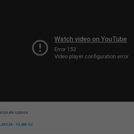
arsza ale szybsza
EKCJA – FILMIK V.2