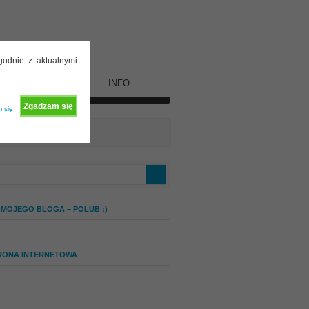
godnie z aktualnymi
WSPÓŁPRACA
INFO
Zgadzam się
 się
 MOJEGO BLOGA – POLUB :)
RONA INTERNETOWA