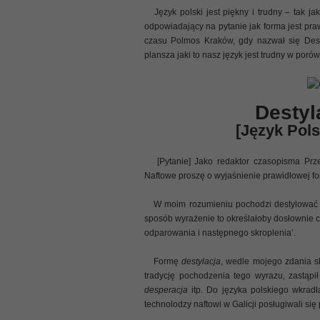
Język polski jest piękny i trudny – tak jak
odpowiadający na pytanie jak forma jest pr
czasu Polmos Kraków, gdy nazwał się Dest
plansza jaki to nasz język jest trudny w por
Destyl
[Język Pols
[Pytanie] Jako redaktor czasopisma Prze
Naftowe proszę o wyjaśnienie prawidłowej f
W moim rozumieniu pochodzi destylować 
sposób wyrażenie to określałoby dosłownie cz
odparowania i następnego skroplenia’.
Formę
destylacja
, wedle mojego zdania sk
tradycję pochodzenia tego wyrazu, zastąpił
desperacja
itp. Do języka polskiego wkradł
technolodzy naftowi w Galicji posługiwali si