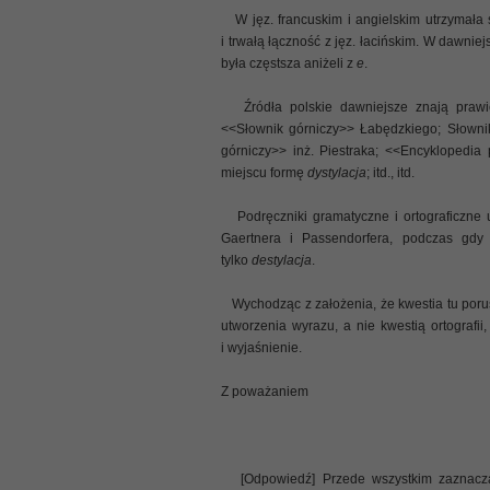
W jęz. francuskim i angielskim utrzymała 
i trwałą łączność z jęz. łacińskim. W dawniejs
była częstsza aniżeli z
e
.
Źródła polskie dawniejsze znają prawi
<<Słownik górniczy>> Łabędzkiego; Słown
górniczy>> inż. Piestraka; <<Encyklopedia
miejscu formę
dystylacja
; itd., itd.
Podręczniki gramatyczne i ortograficzne u
Gaertnera i Passendorfera, podczas gdy
tylko
destylacja
.
Wychodząc z założenia, że kwestia tu porus
utworzenia wyrazu, a nie kwestią ortograf
i wyjaśnienie.
Z poważaniem
[Odpowiedź] Przede wszystkim zaznacza