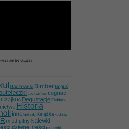
wsza ale też dłuższa
kuł
Bimber
Baczewski
Boguś
buteleczki
cognac
cocktail/bar
Degustacje
Czajkus
Etykietki
Historia
nictwo
holi
inne
Książka
kieliszki
kuchnia
ER
Nalewki
miód pitny
ści dziwnej treści
piosenki