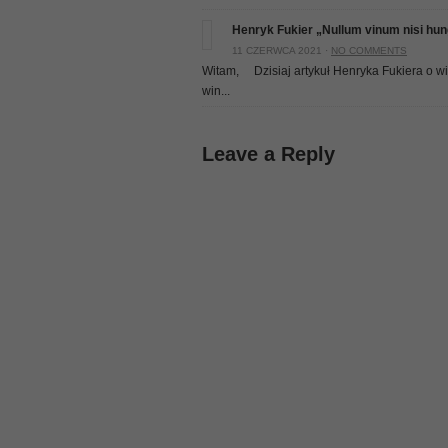
Henryk Fukier „Nullum vinum nisi hun
11 CZERWCA 2021 ·
NO COMMENTS
Witam, Dzisiaj artykuł Henryka Fukiera o win
win...
Leave a Reply