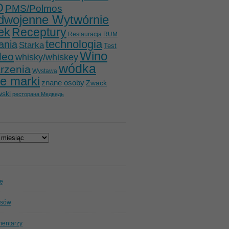
O
PMS/Polmos
dwojenne Wytwórnie
ek
Receptury
Restauracja
RUM
technologia
ania
Starka
Test
Wino
deo
whisky/whiskey
wódka
rzenia
Wystawa
e marki
znane osoby
Zwack
ski
ресторана Медведь
ię
isów
mentarzy