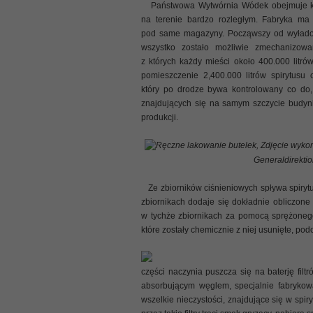
Państwowa Wytwórnia Wódek obejmuje komp
na terenie bardzo rozległym. Fabryka ma 
pod same magazyny. Począwszy od wyładow
wszystko zostało możliwie zmechanizowa
z których każdy mieści około 400.000 litró
pomieszczenie 2,400.000 litrów spirytusu o
który po drodze bywa kontrolowany co do, 
znajdujących się na samym szczycie budynk
produkcji.
Ręczne lakowanie butelek, Zdjęcie wykon
Generaldirekti
Ze zbiorników ciśnieniowych spływa spirytu
zbiornikach dodaje się dokładnie obliczone
w tychże zbiornikach za pomocą sprężonego 
które zostały chemicznie z niej usunięte, po
części naczynia puszcza się na baterję filt
absorbującym węglem, specjalnie fabrykow
wszelkie nieczystości, znajdujące się w spir