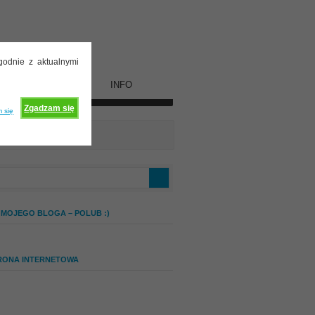
godnie z aktualnymi
WSPÓŁPRACA
INFO
Zgadzam się
 się
 MOJEGO BLOGA – POLUB :)
RONA INTERNETOWA