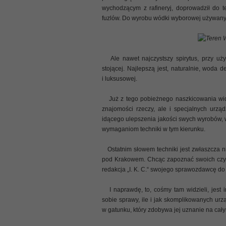
wychodzącym z rafineryj, doprowadził do te
fuzlów. Do wyrobu wódki wyborowej używany j
Teren 
Ale nawet najczystszy spirytus, przy uż
stojącej. Najlepszą jest, naturalnie, woda
i luksusowej.
Już z tego pobieżnego naszkicowania wida
znajomości rzeczy, ale i specjalnych urz
idącego ulepszenia jakości swych wyrobów,
wymaganiom techniki w tym kierunku.
Ostatnim słowem techniki jest zwłaszcza 
pod Krakowem. Chcąc zapoznać swoich czyt
redakcja „I. K. C.“ swojego sprawozdawcę d
I naprawdę, to, cośmy tam widzieli, jest
sobie sprawy, ile i jak skomplikowanych u
w gatunku, który zdobywa jej uznanie na cał