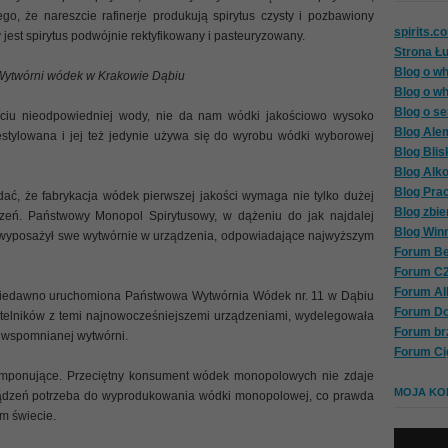
go, że nareszcie rafinerje produkują spirytus czysty i pozbawiony
spirits.c
est spirytus podwójnie rektyfikowany i pasteuryzowany.
Strona Ł
Blog o wh
Wytwórni wódek w Krakowie Dąbiu
Blog o wh
Blog o se
yciu nieodpowiedniej wody, nie da nam wódki jakościowo wysoko
Blog Ale
 destylowana i jej też jedynie używa się do wyrobu wódki wyborowej
Blog Blis
Blog Alk
Blog Pra
ć, że fabrykacja wódek pierwszej jakości wymaga nie tylko dużej
Blog zbie
ądzeń. Państwowy Monopol Spirytusowy, w dążeniu do jak najdalej
Blog Win
 wyposażył swe wytwórnie w urządzenia, odpowiadające najwyższym
Forum Be
Forum C
Forum A
niedawno uruchomiona Państwowa Wytwórnia Wódek nr. 11 w Dąbiu
Forum D
elników z temi najnowocześniejszemi urządzeniami, wydelegowała
Forum br
o wspomnianej wytwórni.
Forum Ci
 imponujące. Przeciętny konsument wódek monopolowych nie zdaje
MOJA KOL
rządzeń potrzeba do wyprodukowania wódki monopolowej, co prawda
ym świecie.