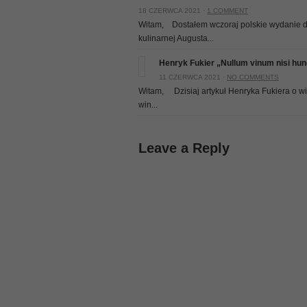
18 CZERWCA 2021 ·
1 COMMENT
Witam, Dostałem wczoraj polskie wydanie dzi
kulinarnej Augusta...
Henryk Fukier „Nullum vinum nisi hun
11 CZERWCA 2021 ·
NO COMMENTS
Witam, Dzisiaj artykuł Henryka Fukiera o win
win...
Leave a Reply