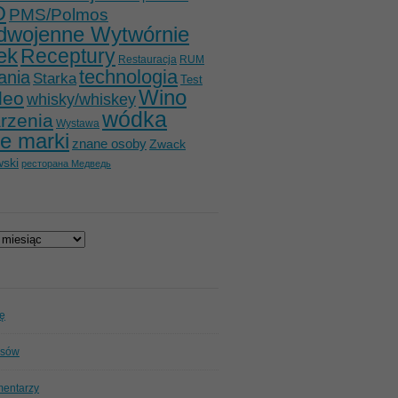
O
PMS/Polmos
dwojenne Wytwórnie
ek
Receptury
Restauracja
RUM
technologia
ania
Starka
Test
Wino
deo
whisky/whiskey
wódka
rzenia
Wystawa
e marki
znane osoby
Zwack
ski
ресторана Медведь
ię
isów
mentarzy