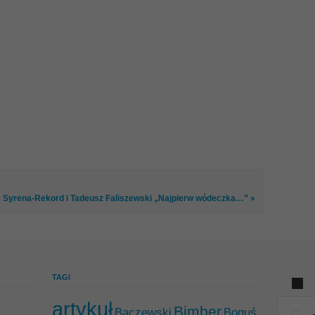
Syrena-Rekord i Tadeusz Faliszewski „Najpierw wódeczka…” »
TAGI
artykuł
Bimber
Baczewski
Boguś