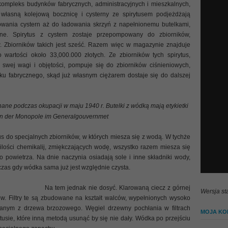
leks budynków fabrycznych, administracyjnych i mieszkalnych,
własną kolejową bocznicę i cysterny ze spirytusem podjeżdżają
ania cystern aż do ładowania skrzyń z napełnionemu butelkami,
ne. Spirytus z cystern zostaje przepompowany do zbiorników,
w. Zbiorników takich jest sześć. Razem więc w magazynie znajduje
 wartości około 33,000.000 złotych. Ze zbiorników tych spirytus,
swej wagi i objętości, pompuje się do zbiorników ciśnieniowych,
u fabrycznego, skąd już własnym ciężarem dostaje się do dalszej
ane podczas okupacji w maju 1940 r. Butelki z wódką mają etykietki
on der Monopole im Generalgouvernmet
s do specjalnych zbiorników, w których miesza się z wodą. W tychże
 ilości chemikalij, zmiękczających wodę, wszystko razem miesza się
powietrza. Na dnie naczynia osiadają sole i inne składniki wody,
dczas gdy wódka sama już jest względnie czysta.
Na tem jednak nie dosyć. Klarowaną ciecz z górnej
Wersja st
rów. Filtry te są zbudowane na kształt walców, wypełnionych wysoko
anym z drzewa brzozowego. Węgiel drzewny pochłania w filtrach
MOJA KOL
ytusie, które inną metodą usunąć by się nie dały. Wódka po przejściu