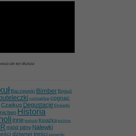
wsza ale też dłuższa
kuł
Bimber
Baczewski
Boguś
buteleczki
cognac
cocktail/bar
Degustacje
Czajkus
Etykietki
Historia
nictwo
holi
inne
Książka
kieliszki
kuchnia
ER
Nalewki
miód pitny
ści dziwnej treści
piosenki