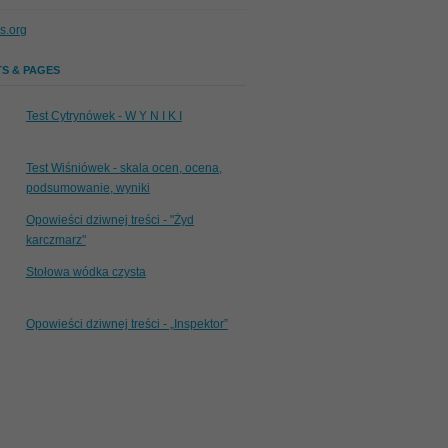
s.org
S & PAGES
Test Cytrynówek - W Y N I K I
Test Wiśniówek - skala ocen, ocena,
podsumowanie, wyniki
Opowieści dziwnej treści - "Żyd
karczmarz"
Stołowa wódka czysta
Opowieści dziwnej treści - „Inspektor”