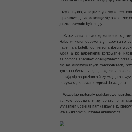
przez takie filtry traci smak gryzący, nabiera
Myślałby kto, że to już chyba wystarczy. Tym
– piaskowe, gdzie dokonuje się ostateczne od
jeszcze zawarte być mogły.
Rzecz jasna, że wódkę kontroluje się rów
Hala, w której odbywa się napełnianie bute
napełniają butelki odmierzoną ilością wódk
wodą, a po napełnieniu korkowanie, kaps
za pomocą aparatów, obsługiwanych przez ko
się na automatycznych transporterach, prz
Tylko tu i ówdzie znajduje się mały motorek
dostają się na poziom niższy, względnie wy
odbywa się ładowanie wprost do wagonu.
Wszystkie materjały podstawowe: spirytus,
trunków poddawane są uprzednio analizi
Wyjaśnień udzielali nam łaskawie p. kierowni
Walewski oraz p. inżynier Abłamowicz.