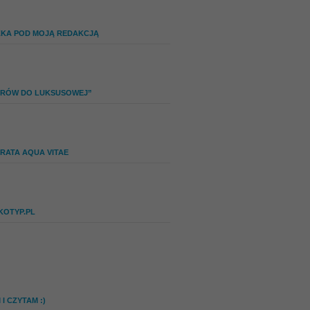
ZKA POD MOJĄ REDAKCJĄ
IERÓW DO LUKSUSOWEJ”
RATA AQUA VITAE
KOTYP.PL
I CZYTAM :)