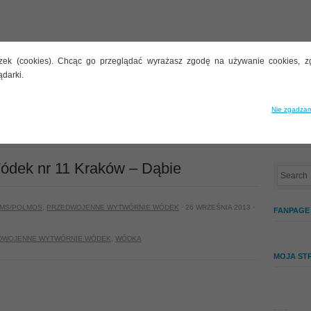
zek (cookies). Chcąc go przeglądać wyrażasz zgodę na używanie cookies, z
ądarki.
STYLARNIE
BUTELECZKI
INNE TEMATY
ALKOHOLE
Nie zgadzam
Wytwórnia Wódek nr 11 Kraków – Dąbie
dek nr 11 Kraków – Dąbie
MS/POLMOS
,
PRZEDWOJENNE WYTWÓRNIE WÓDEK
· 26 WRZEŚNIA 2013 ·
FANPAGE
DWOJENNE WYTWÓRNIE WÓDEK
,
WÓDKA
MOJA ST