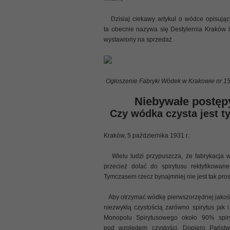
Dzisiaj ciekawy artykuł o wódce opisują
ta obecnie nazywa się Destylernia Kraków i 
wystawiony na sprzedaż.
Ogłoszenie Fabryki Wódek w Krakowie nr 1
Niebywałe postępy
Czy wódka czysta jest 
Kraków, 5 października 1931 r.
Wielu ludzi przypuszcza, że fabrykacja wó
przecież dolać do spirytusu rektyfikow
Tymczasem rzecz bynajmniej nie jest tak pros
Aby otrzymać wódkę pierwszorzędnej jakośc
niezwykłą czystością zarówno spirytus jak
Monopolu Spirytusowego około 90% spiry
pod względem czystości. Dopiero Państw