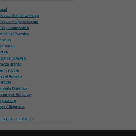
om.pl
ukasza Gołębiewskiego
isky zinnejbeczki.com
isky stanowski.it
rbskiej śliwowicy
mbicus
ko Tokaju
oteka
cownia nalewek
racza staroci
ne Tradycje
st of Whisky
2H5OH
lkohole-Domowe
omowych Winiarzy
zytwa.org
gar Aficjonado
EKCJA – FILMIK V.1