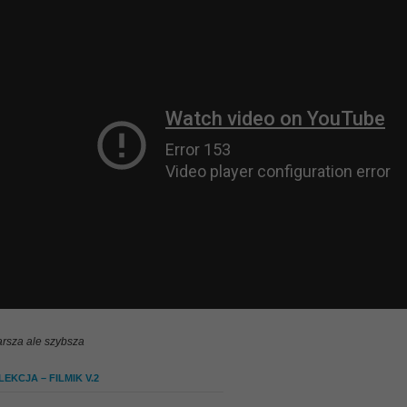
arsza ale szybsza
EKCJA – FILMIK V.2