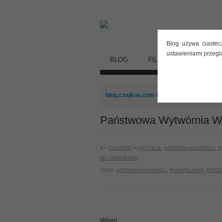
Blog używa ciastec
ustawieniami przegl
BLOG
FILMY
STARE DY
blog.czajkus.com
>
Artykuł
> Państwowa 
Państwowa Wytwórnia Wó
BY
CZAJKUS
IN
ARTYKUŁ
,
HISTORIA ALKOHOLI
,
P
NO COMMENTS
TAGS:
HISTORIA ALKOHOLI
,
PMS/POLMOS
,
PRZE
Witam,