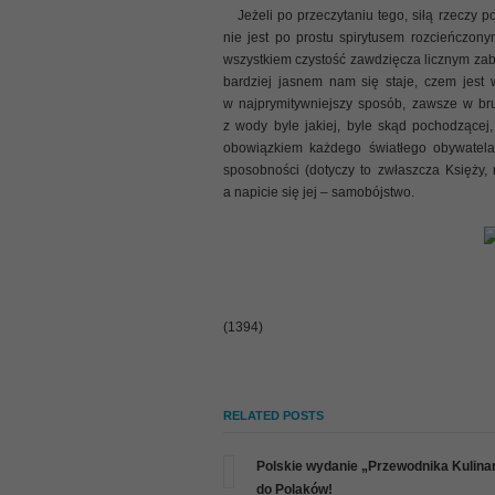
Jeżeli po przeczytaniu tego, siłą rzeczy p
nie jest po prostu spirytusem rozcieńczon
wszystkiem czystość zawdzięcza licznym za
bardziej jasnem nam się staje, czem jest
w najprymitywniejszy sposób, zawsze w br
z wody byle jakiej, byle skąd pochodzącej,
obowiązkiem każdego światłego obywatela 
sposobności (dotyczy to zwłaszcza Księży, 
a napicie się jej – samobójstwo.
(1394)
RELATED POSTS
Polskie wydanie „Przewodnika Kulinarn
do Polaków!