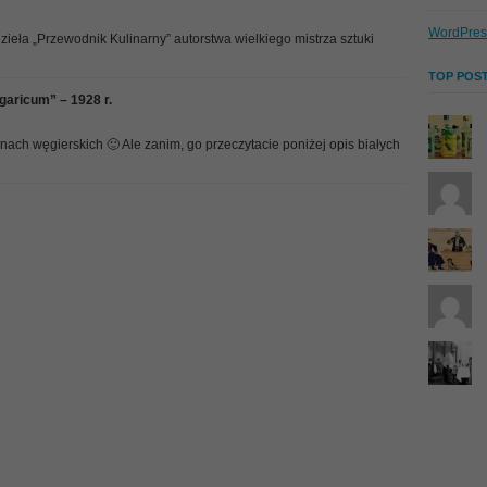
WordPres
eła „Przewodnik Kulinarny” autorstwa wielkiego mistrza sztuki
TOP POST
garicum” – 1928 r.
ach węgierskich 🙂 Ale zanim, go przeczytacie poniżej opis białych