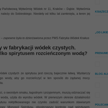
cy Państwową Wytwórnię Wódek nr 11, Kraków – Dąbie. Wytwórnia
KSIĄŻEC
należy do Sobieskiego. Niestety od kilku lat zamknięta, a teren jej
„OD LIK
5 – zapewne była to dzierżawiona przez PMS Fabryka Wódek Krakus
 w fabrykacji wódek czystych.
tylko spirytusem rozcieńczonym wodą?
PRENUME
dek czystych ze spirytusu jest rzeczą bajecznie łatwą. Wystarczy
BLOG AL
anego wody, aby go rozcieńczyć w ten sposób do żądanej mocy.
ta.
i, o swoistym smaku, łagodnym i przyjemnym, muszą odznaczać się
 i woda, użyta do wyrobu wódek. W pierwszym okresie działalności
tusu rektyfikowanego nie czyniło zadość warunkom stawianym
POLECAM 
owy Monopol Spirytusu, obostrzywszy kontrolę nad spirytusem,