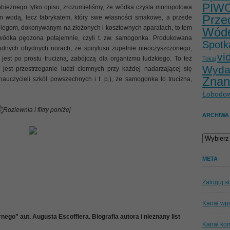
PIW
obieżnego tylko opisu, zrozumieliśmy, że wódka czysta monopolowa
Prze
ym wodą, lecz fabrykatem, który swe własności smakowe, a przede
biegom, dokonywanym na złożonych i kosztownych aparatach, to tem
Wód
 wódka pędzona potajemnie, czyli t. zw. samogonka. Produkowana
Spotk
udnych ohydnych norach, ze spirytusu zupełnie nieoczyszczonego,
vi
 jest po prostu trucizną, zabójczą dla organizmu ludzkiego. To też
Tokaj
Wyda
jest przestrzeganie ludzi ciemnych przy każdej nadarzającej się
Znan
nauczycieli szkół powszechnych i t. p.), że samogonka to trucizna,
Łobodow
Rozlewnia i filtry poniżej
ARCHIWA
Archiwa
META
Zaloguj s
Kanał wp
ego” aut. Augusta Escoffiera. Biografia autora i nieznany list
Kanał ko