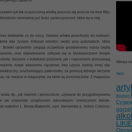
 specjalnego zapachu.
czasem juk tak oczyszczoną wódkę puszcza się jeszcze na inne filtry
dzielenie minimalnej już ilości zanieczyszczeń, które by w niej
nież dokładnie co do mocy. Gotowa wódka przechodzi do rozlewni.
lek kipi życiem. Kilkaset robotnic siedzi przy automatach, które
i. Butelki uprzednio ulegają oczywiście gruntownemu myciu ciepłą
lowanie, oraz etykietowanie odbywa się w błyskawicznem tempie
biety. Skrzynie z butelkami próżnemi, jak i napnionemi przesuwają
Wersja no
eważnie dzięki własnemu ciężarowi, bez użycia żadnej innej siły.
 elektryczny, uruchamiający paternoster, za pomocą którego skrzynie
TAGI
ższy, na miejsce w magazynie, na które są przeznaczone. Z magazynu
arty
 woda itp., jak również i pomocnicze, używane do przygotowywania
Bourbon
e we wspaniale urządzonem laboratorjum chemicznem fabryki.
Cygara
k wytwórni L. Birula-Białynicki, zast. kierownika p. Antoni Colonna-
gorzel
alko
LIKI
Opowie