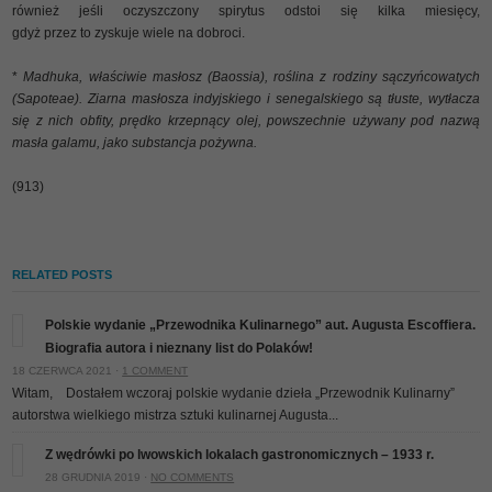
również jeśli oczyszczony spirytus odstoi się kilka miesięcy,
gdyż przez to zyskuje wiele na dobroci.
*
Madhuka, właściwie masłosz (Baossia), roślina z rodziny sączyńcowatych
(Sapoteae). Ziarna masłosza indyjskiego i senegalskiego są tłuste, wytłacza
się z nich obfity, prędko krzepnący olej, powszechnie używany pod nazwą
masła galamu, jako substancja pożywna.
(913)
RELATED POSTS
Polskie wydanie „Przewodnika Kulinarnego” aut. Augusta Escoffiera.
Biografia autora i nieznany list do Polaków!
18 CZERWCA 2021 ·
1 COMMENT
Witam, Dostałem wczoraj polskie wydanie dzieła „Przewodnik Kulinarny”
autorstwa wielkiego mistrza sztuki kulinarnej Augusta...
Z wędrówki po lwowskich lokalach gastronomicznych – 1933 r.
28 GRUDNIA 2019 ·
NO COMMENTS