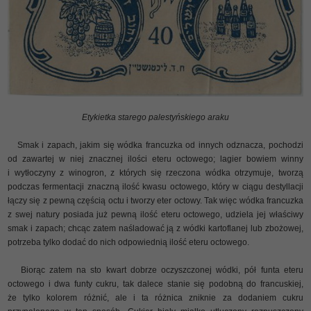
Etykietka starego palestyńskiego araku
Smak i zapach, jakim się wódka francuzka od innych odznacza, pochodzi
od zawartej w niej znacznej ilości eteru octowego; lagier bowiem winny
i wytłoczyny z winogron, z których się rzeczona wódka otrzymuje, tworzą
podczas fermentacji znaczną ilość kwasu octowego, który w ciągu destyllacji
łączy się z pewną częścią octu i tworzy eter octowy. Tak więc wódka francuzka
z swej natury posiada już pewną ilość eteru octowego, udziela jej właściwy
smak i zapach; chcąc zatem naśladować ją z wódki kartoflanej lub zbożowej,
potrzeba tylko dodać do nich odpowiednią ilość eteru octowego.
Biorąc zatem na sto kwart dobrze oczyszczonej wódki, pół funta eteru
octowego i dwa funty cukru, tak dalece stanie się podobną do francuskiej,
że tylko kolorem różnić, ale i ta różnica zniknie za dodaniem cukru