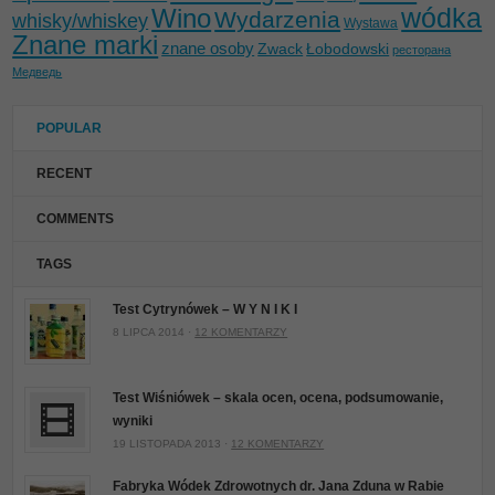
wódka
Wino
Wydarzenia
whisky/whiskey
Wystawa
Znane marki
znane osoby
Zwack
Łobodowski
ресторана
Медведь
POPULAR
RECENT
COMMENTS
TAGS
Test Cytrynówek – W Y N I K I
8 LIPCA 2014 ·
12 KOMENTARZY
Test Wiśniówek – skala ocen, ocena, podsumowanie,
wyniki
19 LISTOPADA 2013 ·
12 KOMENTARZY
Fabryka Wódek Zdrowotnych dr. Jana Zduna w Rabie