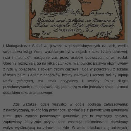
i Madagaskarze
Guil-di-ve
, jeszcze w przedhistorycznych czasach, wedle
świadectwa ksiąg Menu, wyrabianym był w Indjach z soku trzciny cukrowej,
ryżu i madhuki*, następnie zaś przez arabów upowszechnionym został.
Obecnie rozróżniają go na kilka gatunków, mianowicie:
Batawia
otrzymywany
z ryżu w połączeniu z sokiem trzciny cukrowej;
Goa
w połączeniu z sokami
różnych palm;
Pariah
z odpadków trzciny cukrowej i korzeni rośliny alpinji
(
radix galangae
), ma smak przypalony i kwaśny. Przez długie
przechowywanie rum poprawia się; podnoszą w nim jednakże smak i aromat
dodatkiem soku ananasowego.
Dziś wszakże, gdzie wszystko w ogóle podlega zafałszowaniu;
z nadzwyczajną, trudnością przychodzi spotkać się z prawdziwym gatunkiem
rumu, gdyż zamiast podawanych gatunków, jest to zwyczajny spirytus,
zaprawiony fabrycznie przyrządzoną essencją niekoniecznie zbawienny
wpływ wywierającą na zdrowie ludzkie. W wielu miastach zagranicznych,