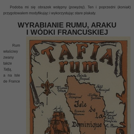
Podoba mi się obrazek wstępny (
powyżej
). Ten i poprzedni (
koniak
)
przygotowałem modyfikując i wykorzystując stare plakaty.
WYRABIANIE RUMU, ARAKU
I WÓDKI FRANCUSKIEJ
Rum
właściwy
zwany
także
Tafją
,
a na Isle
de France