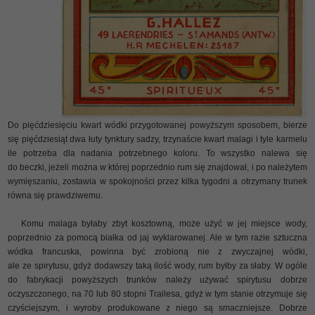
Do pięćdziesięciu kwart wódki przygotowanej powyższym sposobem, bierze
się pięćdziesiąt dwa łuty tynktury sadzy, trzynaście kwart malagi i tyle karmelu
ile potrzeba dla nadania potrzebnego koloru. To wszystko nalewa się
do beczki, jeżeli można w której poprzednio rum się znajdował, i po należytem
wymięszaniu, zostawia w spokojności przez kilka tygodni a otrzymany trunek
równa się prawdziwemu.
Komu malaga byłaby zbyt kosztowną, może użyć w jej miejsce wody,
poprzednio za pomocą białka od jaj wyklarowanej. Ale w tym razie sztuczna
wódka francuska, powinna być zrobioną nie z zwyczajnej wódki,
ale ze spirytusu, gdyż dodawszy taką ilość wody, rum byłby za słaby. W ogóle
do fabrykacji powyższych trunków należy używać spirytusu dobrze
oczyszczonego, na 70 lub 80 stopni Trailesa, gdyż w tym stanie otrzymuje się
czyściejszym, i wyroby produkowane z niego są smaczniejsze. Dobrze