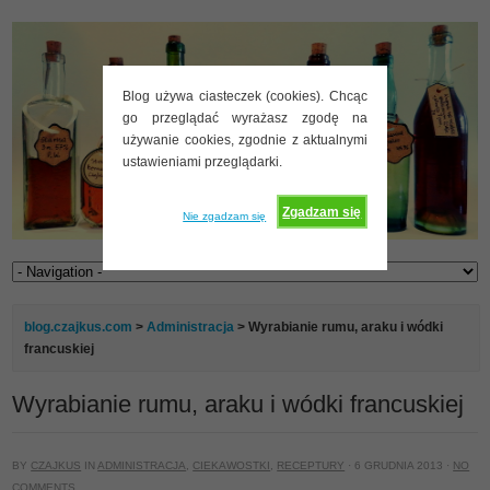
Blog używa ciasteczek (cookies). Chcąc
go przeglądać wyrażasz zgodę na
używanie cookies, zgodnie z aktualnymi
ustawieniami przeglądarki.
Zgadzam się
Nie zgadzam się
blog.czajkus.com
>
Administracja
> Wyrabianie rumu, araku i wódki
francuskiej
Wyrabianie rumu, araku i wódki francuskiej
BY
CZAJKUS
IN
ADMINISTRACJA
,
CIEKAWOSTKI
,
RECEPTURY
· 6 GRUDNIA 2013 ·
NO
COMMENTS