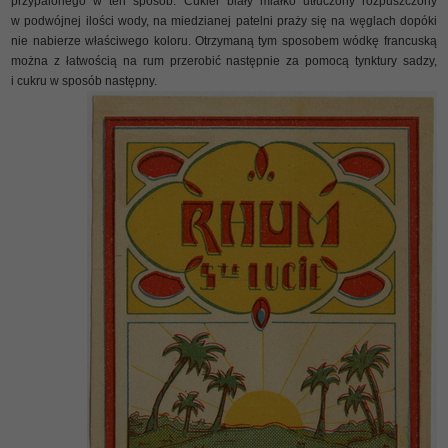
przypalonego w ten sposób. Cukier biały miałko utłuczony rozpuszczony
w podwójnej ilości wody, na miedzianej patelni praży się na węglach dopóki
nie nabierze właściwego koloru. Otrzymaną tym sposobem wódkę francuską
można z łatwością na rum przerobić następnie za pomocą tynktury sadzy,
i cukru w sposób następny.