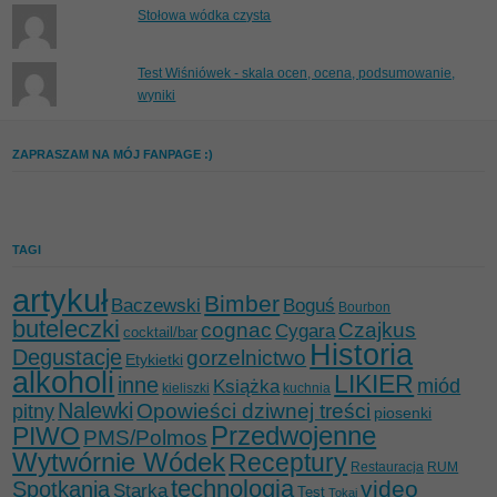
Stołowa wódka czysta
Test Wiśniówek - skala ocen, ocena, podsumowanie,
wyniki
ZAPRASZAM NA MÓJ FANPAGE :)
TAGI
artykuł
Bimber
Baczewski
Boguś
Bourbon
buteleczki
cognac
Czajkus
Cygara
cocktail/bar
Historia
Degustacje
gorzelnictwo
Etykietki
alkoholi
LIKIER
inne
miód
Książka
kieliszki
kuchnia
Nalewki
Opowieści dziwnej treści
pitny
piosenki
Przedwojenne
PIWO
PMS/Polmos
Wytwórnie Wódek
Receptury
Restauracja
RUM
technologia
video
Spotkania
Starka
Test
Tokaj