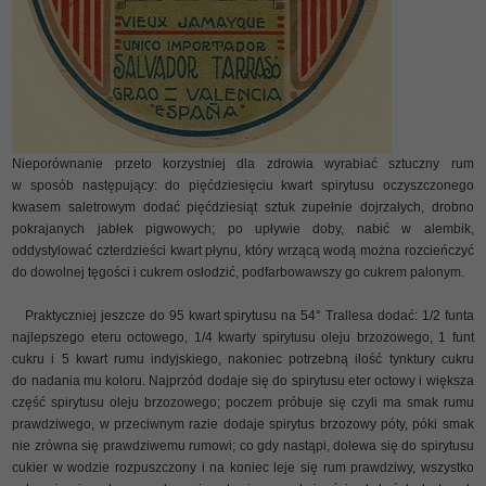
Nieporównanie przeto korzystniej dla zdrowia wyrabiać sztuczny rum
w sposób następujący: do pięćdziesięciu kwart spirytusu oczyszczonego
kwasem saletrowym dodać pięćdziesiąt sztuk zupełnie dojrzałych, drobno
pokrajanych jabłek pigwowych; po upływie doby, nabić w alembik,
oddystylować czterdzieści kwart płynu, który wrzącą wodą można rozcieńczyć
do dowolnej tęgości i cukrem osłodzić, podfarbowawszy go cukrem palonym.
Praktyczniej jeszcze do 95 kwart spirytusu na 54° Trallesa dodać: 1/2 funta
najlepszego eteru octowego, 1/4 kwarty spirytusu oleju brzozowego, 1 funt
cukru i 5 kwart rumu indyjskiego, nakoniec potrzebną ilość tynktury cukru
do nadania mu koloru. Najprzód dodaje się do spirytusu eter octowy i większa
część spirytusu oleju brzozowego; poczem próbuje się czyli ma smak rumu
prawdziwego, w przeciwnym razie dodaje spirytus brzozowy póty, póki smak
nie zrówna się prawdziwemu rumowi; co gdy nastąpi, dolewa się do spirytusu
cukier w wodzie rozpuszczony i na koniec leje się rum prawdziwy, wszystko