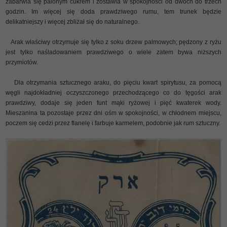
zabarwia się palonym cukrem i zostawia w spokojności od dwóch do trzech
godzin. Im więcej się doda prawdziwego rumu, tem trunek będzie
delikatniejszy i więcej zbliżał się do naturalnego.
Arak właściwy otrzymuje się tylko z soku drzew palmowych; pędzony z ryżu
jest tylko naśladowaniem prawdziwego o wiele zatem bywa niższych
przymiotów.
Dla otrzymania sztucznego araku, do pięciu kwart spirytusu, za pomocą
węgli najdokładniej oczyszczonego przechodzącego co do tęgości arak
prawdziwy, dodaje się jeden funt mąki ryżowej i pięć kwaterek wody.
Mieszanina ta pozostaje przez dni ośm w spokojności, w chłodnem miejscu,
poczem się cedzi przez flanelę i farbuje karmelem, podobnie jak rum sztuczny.