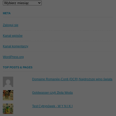
Archiwa
META
Zaloguj się
Kanał wpisów
Kanał komentarzy
WordPress.org
TOP POSTS & PAGES
Domaine Romanée-Conti (DCR) Najdroższe wino świata
Goldwasser czyli Złota Woda
Test Cytrynówek - W Y N I K I