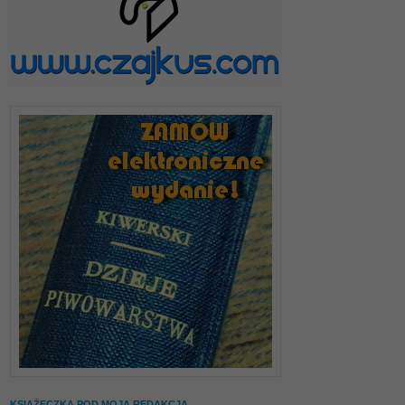
KSIĄŻECZKA POD MOJĄ REDAKCJĄ