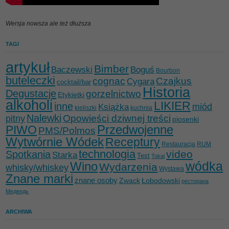
Wersja nowsza ale też dłuższa
TAGI
artykuł
Bimber
Baczewski
Boguś
Bourbon
buteleczki
cognac
Czajkus
Cygara
cocktail/bar
Historia
Degustacje
gorzelnictwo
Etykietki
alkoholi
LIKIER
inne
miód
Książka
kieliszki
kuchnia
Nalewki
Opowieści dziwnej treści
pitny
piosenki
Przedwojenne
PIWO
PMS/Polmos
Wytwórnie Wódek
Receptury
Restauracja
RUM
technologia
video
Spotkania
Starka
Test
Tokaj
wódka
Wino
Wydarzenia
whisky/whiskey
Wystawa
Znane marki
znane osoby
Zwack
Łobodowski
ресторана
Медведь
ARCHIWA