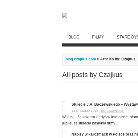
BLOG
FILMY
STARE DY
blog.czajkus.com
> Articles by: Czajkus
All posts by Czajkus
Stulecie J.A. Baczewskiego – Wystaw
14 GRUDNIA 2015 ·
NO COMMENTS
Witam, Znalazłem kiedyś w internecie infor
jubileusz stulecia istnienia firmy...
Napisy w karczmach w Polsce oraz nap