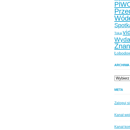
PIW
Prze
Wód
Spotk
vi
Tokaj
Wyda
Znan
Łobodow
ARCHIWA
Archiwa
META
Zaloguj s
Kanał wp
Kanał ko