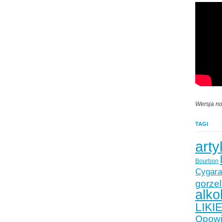
Wersja no
TAGI
arty
Bourbon
Cygara
gorzel
alko
LIKI
Opowie