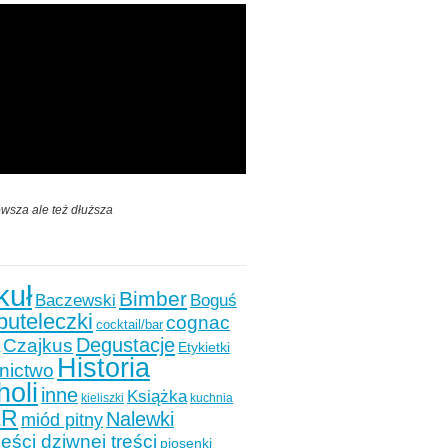
wsza ale też dłuższa
kuł
Bimber
Baczewski
Boguś
buteleczki
cognac
cocktail/bar
Degustacje
Czajkus
Etykietki
Historia
nictwo
holi
inne
Książka
kieliszki
kuchnia
ER
Nalewki
miód pitny
ści dziwnej treści
piosenki