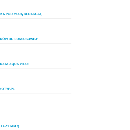
ZKA POD MOJĄ REDAKCJĄ
IERÓW DO LUKSUSOWEJ”
RATA AQUA VITAE
KOTYP.PL
I CZYTAM :)