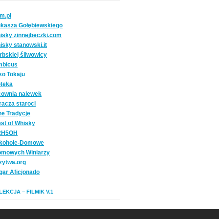
om.pl
ukasza Gołębiewskiego
isky zinnejbeczki.com
isky stanowski.it
rbskiej śliwowicy
mbicus
ko Tokaju
oteka
cownia nalewek
racza staroci
ne Tradycje
st of Whisky
2H5OH
lkohole-Domowe
omowych Winiarzy
zytwa.org
gar Aficjonado
EKCJA – FILMIK V.1