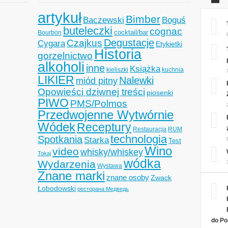
artykuł
Bimber
Baczewski
Boguś
buteleczki
cognac
cocktail/bar
Bourbon
Degustacje
Czajkus
Cygara
Etykietki
Historia
gorzelnictwo
alkoholi
inne
Książka
kieliszki
kuchnia
LIKIER
Nalewki
miód pitny
Opowieści dziwnej treści
piosenki
PIWO
PMS/Polmos
Przedwojenne Wytwórnie
Wódek
Receptury
Restauracja
RUM
technologia
Spotkania
Starka
Test
Wino
video
whisky/whiskey
Tokaj
wódka
Wydarzenia
Wystawa
Znane marki
znane osoby
Zwack
Łobodowski
ресторана Медведь
do Po