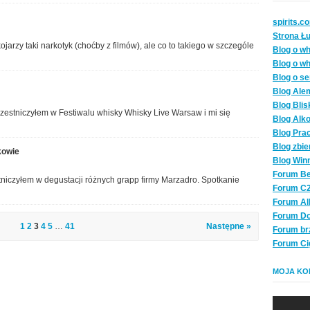
spirits.c
Strona Ł
jarzy taki narkotyk (choćby z filmów), ale co to takiego w szczególe
Blog o wh
Blog o wh
Blog o se
Blog Ale
Blog Blis
zestniczyłem w Festiwalu whisky Whisky Live Warsaw i mi się
Blog Alk
Blog Pra
Blog zbie
kowie
Blog Win
Forum Be
niczyłem w degustacji różnych grapp firmy Marzadro. Spotkanie
Forum C
Forum A
Forum D
1
2
3
4
5
…
41
Następne »
Forum br
Forum Ci
MOJA KOL