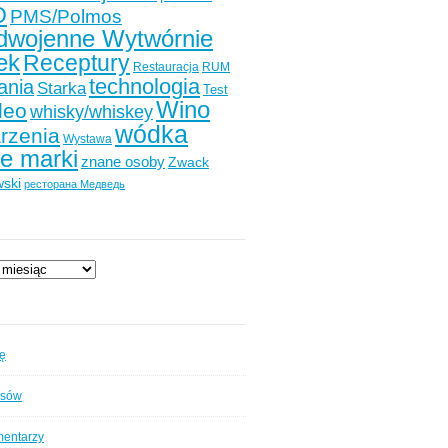
O
PMS/Polmos
dwojenne Wytwórnie
ek
Receptury
Restauracja
RUM
technologia
ania
Starka
Test
Wino
deo
whisky/whiskey
wódka
rzenia
Wystawa
e marki
znane osoby
Zwack
ski
ресторана Медведь
ię
isów
mentarzy