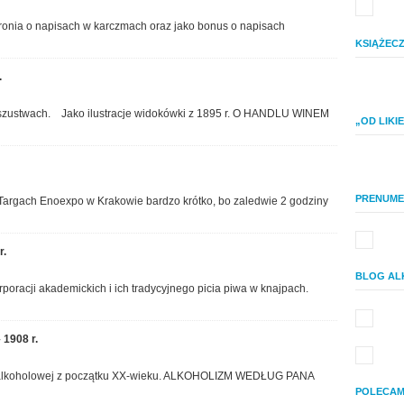
Witam, Po dłuższej przerwie czas na cydr,
który ostatnio stał się bardzo modnym napojem.
tronia o napisach w karczmach oraz jako bonus o napisach
W języku polskim nazwie…
KSIĄŻEC
READ THE REST OF THIS ENTRY
.
 oszustwach. Jako ilustracje widokówki z 1895 r. O HANDLU WINEM
„OD LIK
PRENUME
argach Enoexpo w Krakowie bardzo krótko, bo zaledwie 2 godziny
r.
BLOG AL
poracji akademickich i ich tradycyjnego picia piwa w knajpach.
1908 r.
ntyalkoholowej z początku XX-wieku. ALKOHOLIZM WEDŁUG PANA
POLECAM 