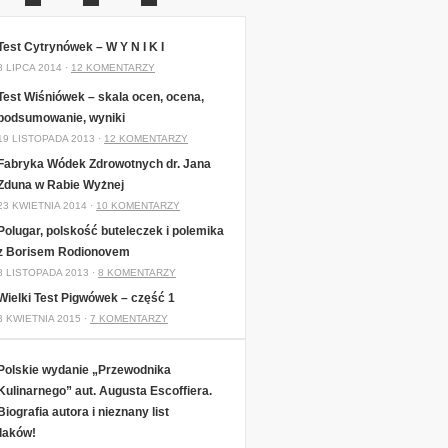
Test Cytrynówek – W Y N I K I
8 LIPCA 2014 ·
12 KOMENTARZY
Test Wiśniówek – skala ocen, ocena,
podsumowanie, wyniki
19 LISTOPADA 2013 ·
12 KOMENTARZY
Fabryka Wódek Zdrowotnych dr. Jana
Zduna w Rabie Wyżnej
23 KWIETNIA 2014 ·
10 KOMENTARZY
Polugar, polskość buteleczek i polemika
z Borisem Rodionovem
8 LISTOPADA 2013 ·
8 KOMENTARZY
Wielki Test Pigwówek – część 1
3 KWIETNIA 2015 ·
7 KOMENTARZY
Polskie wydanie „Przewodnika
Kulinarnego” aut. Augusta Escoffiera.
Biografia autora i nieznany list
laków!