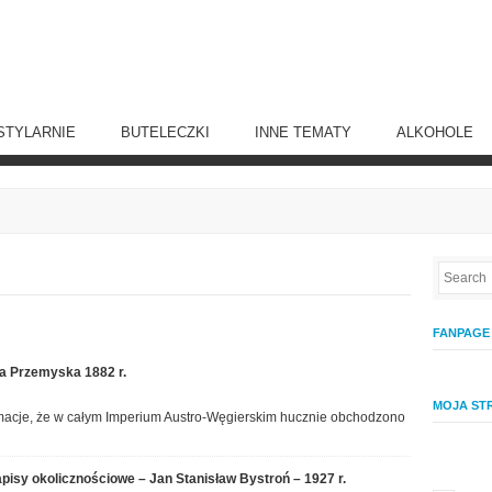
STYLARNIE
BUTELECZKI
INNE TEMATY
ALKOHOLE
FANPAGE
Edmund Jankowski
a Przemyska 1882 r.
„Napoje z owoców” –
MOJA ST
1895 r.
macje, że w całym Imperium Austro-Węgierskim hucznie obchodzono
19 STYCZNIA 2016 ·
1 COMMENT
isy okolicznościowe – Jan Stanisław Bystroń – 1927 r.