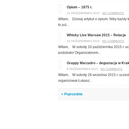
Opium – 1875 r.
22 PAŹDZIERNIKA 2015 ·
NO COMMENTS
Witam, Dzisiaj artykuł o opium. Niby każdy ko
to już...
Whisky Live Warsaw 2015 – Relacja
16 PAŹDZIERNIKA 2015 ·
NO COMMENTS
Witam, W sobotę 10 października 2015 r. uc
podobało! Organizatorem...
Grappy Marzadro – degustacja w Kra
8 PAŹDZIERNIKA 2015 ·
NO COMMENTS
Witam, W sobotę 26 września 2015 r. uczest
organizował Łukasz...
« Poprzednie