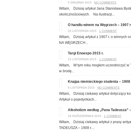
5 GRUDNIA 2015 ·
NO COMMENTS
Witam, Dzisiaj artykuł Jana Stanisława Bys
okolicznościowych. Na ilustracji...
O handlu winem na Węgrzech – 1907 r
26 LISTOPADA 2015 ·
1 COMMENT
Witam, Dzisiaj artykuł z 1907 r. o winnych
NA WĘGRZECH...
Targi Enoexpo 2015 r.
15 LISTOPADA 2015 ·
1 COMMENT
Witam, W tym roku mogłem uczestniczyć w T
w środę...
Knajpa niemieckiego studenta – 1908 
6 LISTOPADA 2015 ·
NO COMMENTS
Witam, Dzisiaj ciekawy artykuł dotyczący kor
Artykuł o pojedynkach...
Alkoholizm według „Pana Tadeusza” – 
29 PAŹDZIERNIKA 2015 ·
1 COMMENT
Witam, Dzisiaj ciekawy artykuł z prasy a
TADEUSZA – 1908 r....