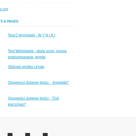
s.org
S & PAGES
Test Cytrynówek - W Y N I K I
Test Wiśniówek - skala ocen, ocena,
podsumowanie, wyniki
Stołowa wódka czysta
Opowieści dziwnej treści - „Inspektor”
Opowieści dziwnej treści - "Żyd
karczmarz"