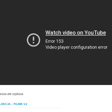
arsza ale szybsza
EKCJA – FILMIK V.2