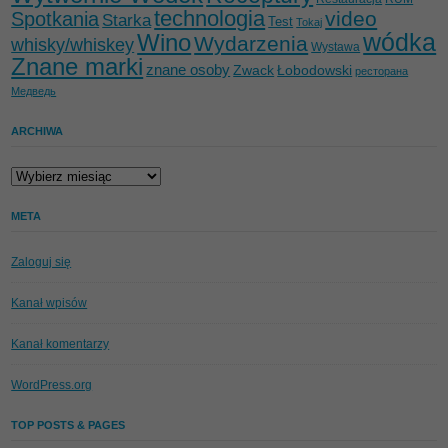
technologia
video
Spotkania
Starka
Test
Tokaj
wódka
Wino
Wydarzenia
whisky/whiskey
Wystawa
Znane marki
znane osoby
Zwack
Łobodowski
ресторана
Медведь
ARCHIWA
Archiwa
META
Zaloguj się
Kanał wpisów
Kanał komentarzy
WordPress.org
TOP POSTS & PAGES