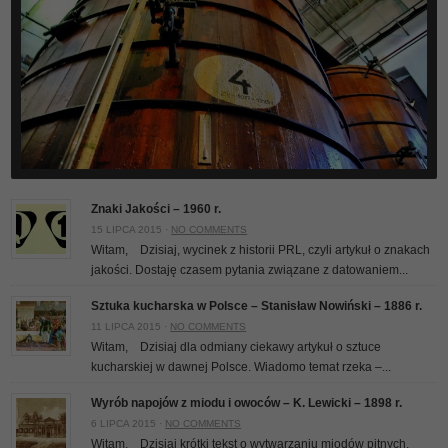
Znaki Jakości – 1960 r.
15 LIPCA 2015 ·
NO COMMENTS
Witam, Dzisiaj, wycinek z historii PRL, czyli artykuł o znakach
jakości. Dostaję czasem pytania związane z datowaniem...
Sztuka kucharska w Polsce – Stanisław Nowiński – 1886 r.
11 LIPCA 2015 ·
NO COMMENTS
Witam, Dzisiaj dla odmiany ciekawy artykuł o sztuce
kucharskiej w dawnej Polsce. Wiadomo temat rzeka –...
Wyrób napojów z miodu i owoców – K. Lewicki – 1898 r.
6 LIPCA 2015 ·
NO COMMENTS
Witam, Dzisiaj krótki tekst o wytwarzaniu miodów pitnych,