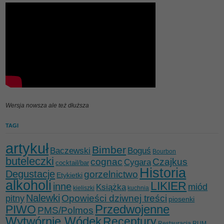
Wersja nowsza ale też dłuższa
TAGI
artykuł
Bimber
Baczewski
Boguś
Bourbon
buteleczki
cognac
Czajkus
Cygara
cocktail/bar
Historia
Degustacje
gorzelnictwo
Etykietki
alkoholi
LIKIER
inne
miód
Książka
kieliszki
kuchnia
Nalewki
Opowieści dziwnej treści
pitny
piosenki
Przedwojenne
PIWO
PMS/Polmos
Wytwórnie Wódek
Receptury
Restauracja
RUM