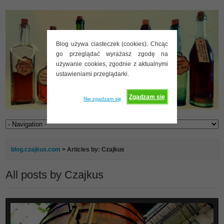
Blog używa ciasteczek (cookies). Chcąc
go przeglądać wyrażasz zgodę na
używanie cookies, zgodnie z aktualnymi
ustawieniami przeglądarki.
Zgadzam się
Nie zgadzam się
blog.czajkus.com
> Articles by: Czajkus
All posts by Czajkus