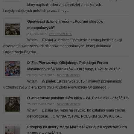
który napisał jeden z najbardziej zasłużonych
i najsłynniejszych polskich pszczelarzy...
Opowieści dziwnej treści – „Pogrom sklepów
monopolowych”
2 LIPCA 2015 ·
NO COMMENTS
Witam, Dzisiaj w ramach Opowieści dziwnej treści o akcji
niszczenia warszawskich sklepów monopolowych, której dokonała
Organizacja Bojowa...
IX Zlot Pierwszego Oficjalnego Polskiego Forum
Minialkoholistów Maniaków – Otrębusy, 19-21.VI.2015 r.
28 CZERWCA 2015 ·
NO COMMENTS
Witam, W piątek 19 czerwca 2015 r. miałem przyjemność
uczestniczyć w pierwszym dniu IX Zlotu Pierwszego Oficjalnego...
O winiarstwie polskim słów kilka – Wł. Ciesielski – część 1/5
25 CZERWCA 2015 ·
NO COMMENTS
Witam, Dzisiaj taki wpis na szybko, bo ostatnio mam trochę
deficyt czasu… O WINIARSTWIE POLSKIM SŁÓW KILKA...
Przepisy na likiery Maryi Marciszewskiej z Krzywkowskich
z 1885 r. – część 2/2