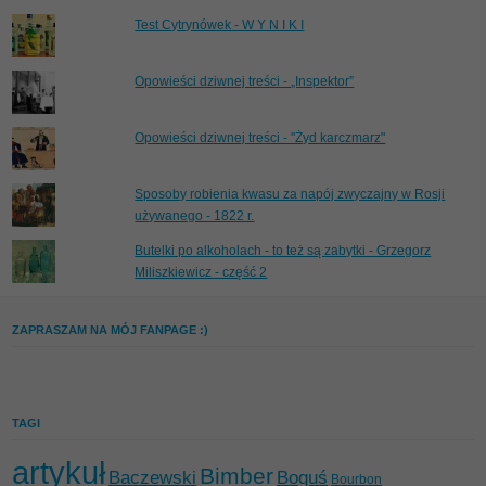
Test Cytrynówek - W Y N I K I
Opowieści dziwnej treści - „Inspektor”
Opowieści dziwnej treści - "Żyd karczmarz"
Sposoby robienia kwasu za napój zwyczajny w Rosji
używanego - 1822 r.
Butelki po alkoholach - to też są zabytki - Grzegorz
Miliszkiewicz - część 2
ZAPRASZAM NA MÓJ FANPAGE :)
TAGI
artykuł
Bimber
Baczewski
Boguś
Bourbon