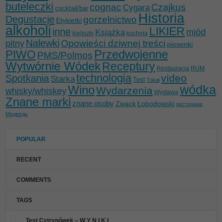
buteleczki
cognac
Czajkus
Cygara
cocktail/bar
Historia
Degustacje
gorzelnictwo
Etykietki
alkoholi
LIKIER
inne
miód
Książka
kieliszki
kuchnia
Nalewki
Opowieści dziwnej treści
pitny
piosenki
Przedwojenne
PIWO
PMS/Polmos
Wytwórnie Wódek
Receptury
Restauracja
RUM
technologia
video
Spotkania
Starka
Test
Tokaj
wódka
Wino
Wydarzenia
whisky/whiskey
Wystawa
Znane marki
znane osoby
Zwack
Łobodowski
ресторана
Медведь
POPULAR
RECENT
COMMENTS
TAGS
Test Cytrynówek – W Y N I K I