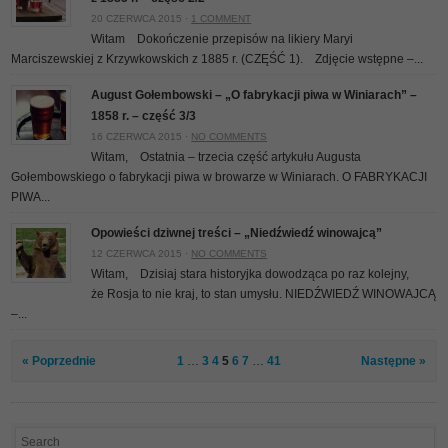
20 CZERWCA 2015 ·
1 COMMENT
Witam Dokończenie przepisów na likiery Maryi
Marciszewskiej z Krzywkowskich z 1885 r. (CZĘŚĆ 1). Zdjęcie wstępne –...
August Gołembowski – „O fabrykacji piwa w Winiarach” –
1858 r. – część 3/3
16 CZERWCA 2015 ·
NO COMMENTS
Witam, Ostatnia – trzecia część artykułu Augusta
Gołembowskiego o fabrykacji piwa w browarze w Winiarach. O FABRYKACJI
PIWA...
Opowieści dziwnej treści – „Niedźwiedź winowajcą”
12 CZERWCA 2015 ·
NO COMMENTS
Witam, Dzisiaj stara historyjka dowodząca po raz kolejny,
że Rosja to nie kraj, to stan umysłu. NIEDŹWIEDŹ WINOWAJCĄ
–...
« Poprzednie
1
…
3
4
5
6
7
…
41
Następne »