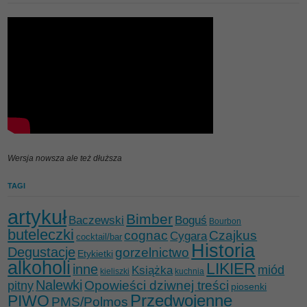
Wersja nowsza ale też dłuższa
TAGI
artykuł
Bimber
Baczewski
Boguś
Bourbon
buteleczki
cognac
Czajkus
Cygara
cocktail/bar
Historia
Degustacje
gorzelnictwo
Etykietki
alkoholi
LIKIER
inne
miód
Książka
kieliszki
kuchnia
Nalewki
Opowieści dziwnej treści
pitny
piosenki
Przedwojenne
PIWO
PMS/Polmos