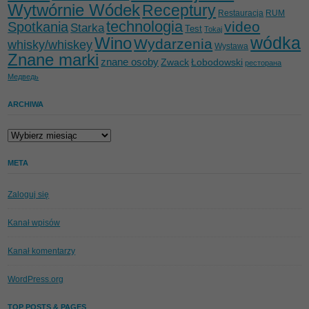
Wytwórnie Wódek
Receptury
Restauracja
RUM
technologia
video
Spotkania
Starka
Test
Tokaj
wódka
Wino
Wydarzenia
whisky/whiskey
Wystawa
Znane marki
znane osoby
Zwack
Łobodowski
ресторана
Медведь
ARCHIWA
Archiwa
META
Zaloguj się
Kanał wpisów
Kanał komentarzy
WordPress.org
TOP POSTS & PAGES