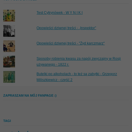
Test Cytrynówek - W Y N I K I
Opowieści dziwnej treści - „Inspektor”
Opowieści dziwnej treści - "Żyd karczmarz"
Sposoby robienia kwasu za napój zwyczajny w Rosji
używanego - 1822 r.
Butelki po alkoholach - to też są zabytki - Grzegorz
Miliszkiewicz - część 2
ZAPRASZAM NA MÓJ FANPAGE :)
TAGI