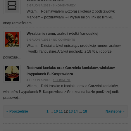
9 GRUDNIA 2013 ·
6 KOMENTARZY
Witam, Rozmawiałem wczoraj z kolegą z podstawówki
Markiem – pozdrawiam
– i wysłał mi on link do filmiku,
który zamieściłem...
Wyrabianie rumu, araku i wódki francuskiej
6 GRUDNIA 2013 ·
NO COMMENTS
Witam, Dzisiaj artykuł opisujący produkcję rumów, araków
i wódki francuskiej. Artykuł pochodzi z 1876 r. i dobrze
pokazuje...
Rodowód koniaku oraz Gorzelnia koniaków, winiaków
i wypalanek B. Kasprowicza
4 GRUDNIA 2013 ·
1 COMMENT
Witam, Dziś troszkę o koniaku oraz o Gorzelni koniaków,
winiaków i wypalanek B. Kasprowicza z Gniezna na bazie poniższej notki
prasowej...
« Poprzednie
1
…
10
11
12
13
14
…
18
Następne »