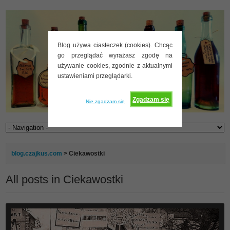
Blog używa ciasteczek (cookies). Chcąc
go przeglądać wyrażasz zgodę na
używanie cookies, zgodnie z aktualnymi
ustawieniami przeglądarki.
Zgadzam się
Nie zgadzam się
blog.czajkus.com
>
Ciekawostki
All posts in Ciekawostki