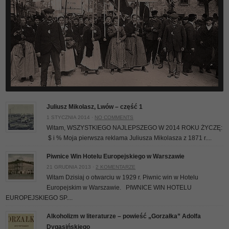
Juliusz Mikolasz, Lwów – część 1
1 STYCZNIA 2014 ·
NO COMMENTS
Witam, WSZYSTKIEGO NAJLEPSZEGO W 2014 ROKU ŻYCZĘ:
$ i % Moja pierwsza reklama Juliusza Mikolasza z 1871 r....
Piwnice Win Hotelu Europejskiego w Warszawie
21 GRUDNIA 2013 ·
2 KOMENTARZE
Witam Dzisiaj o otwarciu w 1929 r. Piwnic win w Hotelu
Europejskim w Warszawie. PIWNICE WIN HOTELU
EUROPEJSKIEGO SP....
Alkoholizm w literaturze – powieść „Gorzałka” Adolfa
Dygasińskiego