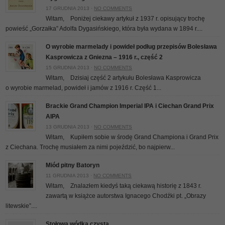
17 GRUDNIA 2013 ·
NO COMMENTS
Witam, Poniżej ciekawy artykuł z 1937 r. opisujący trochę
powieść „Gorzałka” Adolfa Dygasińskiego, która była wydana w 1894 r....
O wyrobie marmelady i powideł podług przepisów Bolesława
Kasprowicza z Gniezna – 1916 r., część 2
15 GRUDNIA 2013 ·
NO COMMENTS
Witam, Dzisiaj część 2 artykułu Bolesława Kasprowicza
o wyrobie marmelad, powideł i jamów z 1916 r. Część 1...
Brackie Grand Champion Imperial IPA i Ciechan Grand Prix
AIPA
13 GRUDNIA 2013 ·
NO COMMENTS
Witam, Kupiłem sobie w środę Grand Championa i Grand Prix
z Ciechana. Trochę musiałem za nimi pojeździć, bo najpierw...
Miód pitny Batoryn
11 GRUDNIA 2013 ·
NO COMMENTS
Witam, Znalazłem kiedyś taką ciekawą historię z 1843 r.
zawartą w książce autorstwa Ignacego Chodźki pt. „Obrazy
litewskie”....
Stołowa wódka czysta