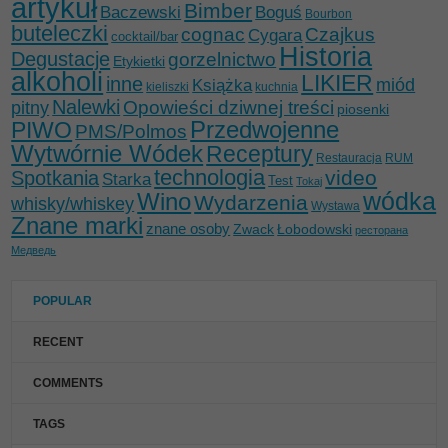
artykuł
Bimber
Baczewski
Boguś
Bourbon
buteleczki
cognac
Czajkus
Cygara
cocktail/bar
Historia
Degustacje
gorzelnictwo
Etykietki
alkoholi
LIKIER
inne
miód
Książka
kieliszki
kuchnia
Nalewki
Opowieści dziwnej treści
pitny
piosenki
Przedwojenne
PIWO
PMS/Polmos
Wytwórnie Wódek
Receptury
Restauracja
RUM
technologia
video
Spotkania
Starka
Test
Tokaj
wódka
Wino
Wydarzenia
whisky/whiskey
Wystawa
Znane marki
znane osoby
Zwack
Łobodowski
ресторана
Медведь
POPULAR
RECENT
COMMENTS
TAGS