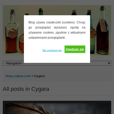
Blog używa ciasteczek (cookies). Chcąc
go przeglądać wyrażasz zgodę na
używanie cookies, zgodnie z aktualnymi
ustawieniami przeglądarki.
Zgadzam się
Nie zgadzam się
blog.czajkus.com
>
Cygara
All posts in Cygara