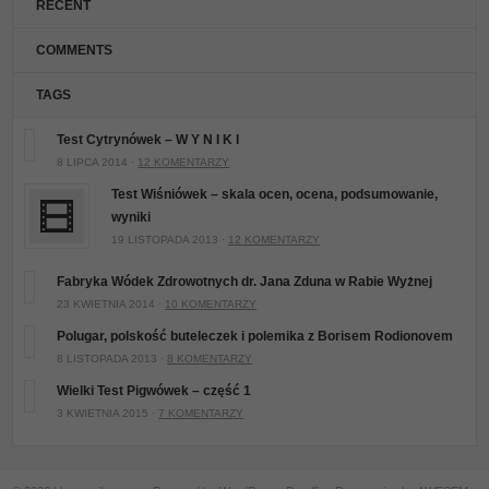
RECENT
COMMENTS
TAGS
Test Cytrynówek – W Y N I K I
8 LIPCA 2014 ·
12 KOMENTARZY
Test Wiśniówek – skala ocen, ocena, podsumowanie,
wyniki
19 LISTOPADA 2013 ·
12 KOMENTARZY
Fabryka Wódek Zdrowotnych dr. Jana Zduna w Rabie Wyżnej
23 KWIETNIA 2014 ·
10 KOMENTARZY
Polugar, polskość buteleczek i polemika z Borisem Rodionovem
8 LISTOPADA 2013 ·
8 KOMENTARZY
Wielki Test Pigwówek – część 1
3 KWIETNIA 2015 ·
7 KOMENTARZY