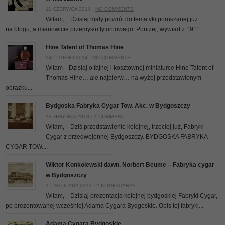
11 CZERWCA 2014 ·
NO COMMENTS
Witam, Dzisiaj mały powrót do tematyki poruszanej już
na blogu, a mianowicie przemysłu tytoniowego. Poniżej, wywiad z 1911...
Hine Talent of Thomas Hine
24 LUTEGO 2014 ·
NO COMMENTS
Witam Dzisiaj o fajnej i kosztownej miniaturce Hine Talent of
Thomas Hine… ale najpierw… na wyżej przedstawionym
obrazku...
Bydgoska Fabryka Cygar Tow. Akc. w Bydgoszczy
12 GRUDNIA 2013 ·
1 COMMENT
Witam, Dziś przedstawienie kolejnej, trzeciej już, Fabryki
Cygar z przedwojennej Bydgoszczy. BYDGOSKA FABRYKA
CYGAR TOW....
Wiktor Konkolewski dawn. Norbert Beume – Fabryka cygar
w Bydgoszczy
1 LISTOPADA 2013 ·
2 KOMENTARZE
Witam, Dzisiaj prezentacja kolejnej bydgoskiej Fabryki Cygar,
po prezentowanej wcześniej Adama Cygara Bydgoskie. Opis tej fabryki...
Adama Cygara Bydgoskie