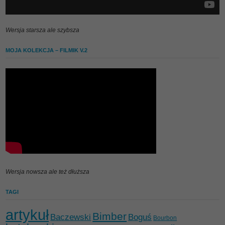
Wersja starsza ale szybsza
MOJA KOLEKCJA – FILMIK V.2
Wersja nowsza ale też dłuższa
TAGI
artykuł
Bimber
Baczewski
Boguś
Bourbon