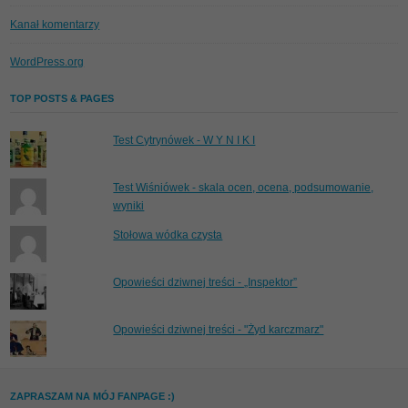
Kanał komentarzy
WordPress.org
TOP POSTS & PAGES
Test Cytrynówek - W Y N I K I
Test Wiśniówek - skala ocen, ocena, podsumowanie,
wyniki
Stołowa wódka czysta
Opowieści dziwnej treści - „Inspektor”
Opowieści dziwnej treści - "Żyd karczmarz"
ZAPRASZAM NA MÓJ FANPAGE :)