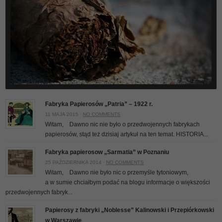
Fabryka Papierosów „Patria” – 1922 r.
11 MAJA 2015 ·
NO COMMENTS
Witam, Dawno nic nie było o przedwojennych fabrykach
papierosów, stąd też dzisiaj artykuł na ten temat. HISTORIA...
Fabryka papierosow „Sarmatia” w Poznaniu
25 PAŹDZIERNIKA 2014 ·
NO COMMENTS
Witam, Dawno nie było nic o przemyśle tytoniowym,
a w sumie chciałbym podać na blogu informacje o większości
przedwojennych fabryk...
Papierosy z fabryki „Noblesse” Kalinowski i Przepiórkowski
w Warszawie