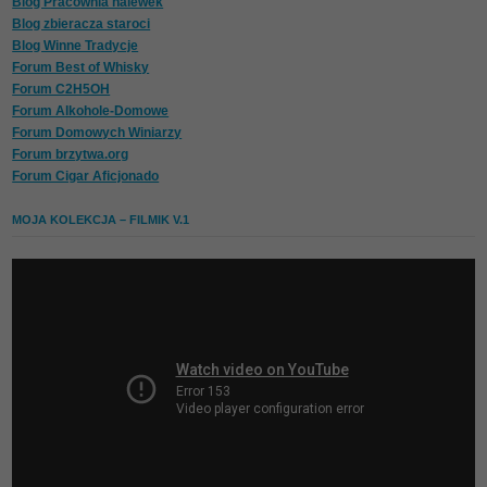
Blog Pracownia nalewek
Blog zbieracza staroci
Blog Winne Tradycje
Forum Best of Whisky
Forum C2H5OH
Forum Alkohole-Domowe
Forum Domowych Winiarzy
Forum brzytwa.org
Forum Cigar Aficjonado
MOJA KOLEKCJA – FILMIK V.1