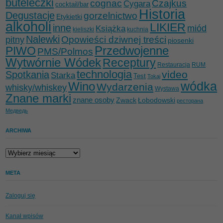
buteleczki
cognac
Czajkus
Cygara
cocktail/bar
Historia
Degustacje
gorzelnictwo
Etykietki
alkoholi
LIKIER
inne
miód
Książka
kieliszki
kuchnia
Nalewki
Opowieści dziwnej treści
pitny
piosenki
Przedwojenne
PIWO
PMS/Polmos
Wytwórnie Wódek
Receptury
Restauracja
RUM
technologia
video
Spotkania
Starka
Test
Tokaj
wódka
Wino
Wydarzenia
whisky/whiskey
Wystawa
Znane marki
znane osoby
Zwack
Łobodowski
ресторана
Медведь
ARCHIWA
Archiwa
META
Zaloguj się
Kanał wpisów