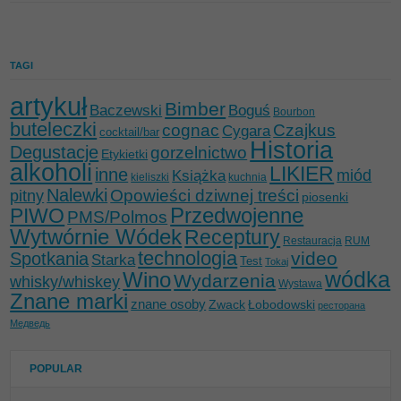
TAGI
artykuł
Bimber
Baczewski
Boguś
Bourbon
buteleczki
cognac
Czajkus
Cygara
cocktail/bar
Historia
Degustacje
gorzelnictwo
Etykietki
alkoholi
LIKIER
inne
miód
Książka
kieliszki
kuchnia
Nalewki
Opowieści dziwnej treści
pitny
piosenki
Przedwojenne
PIWO
PMS/Polmos
Wytwórnie Wódek
Receptury
Restauracja
RUM
technologia
video
Spotkania
Starka
Test
Tokaj
wódka
Wino
Wydarzenia
whisky/whiskey
Wystawa
Znane marki
znane osoby
Zwack
Łobodowski
ресторана
Медведь
POPULAR